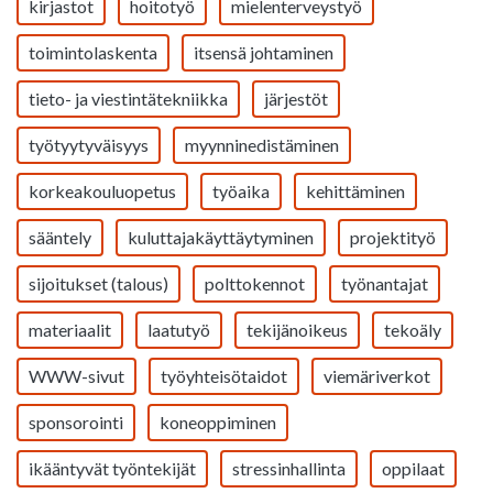
kirjastot
hoitotyö
mielenterveystyö
toimintolaskenta
itsensä johtaminen
tieto- ja viestintätekniikka
järjestöt
työtyytyväisyys
myynninedistäminen
korkeakouluopetus
työaika
kehittäminen
sääntely
kuluttajakäyttäytyminen
projektityö
sijoitukset (talous)
polttokennot
työnantajat
materiaalit
laatutyö
tekijänoikeus
tekoäly
WWW-sivut
työyhteisötaidot
viemäriverkot
sponsorointi
koneoppiminen
ikääntyvät työntekijät
stressinhallinta
oppilaat