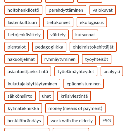
hoitohenkilöstö
perehdyttäminen
valokuvat
lastenkulttuuri
tietokoneet
ekologisuus
tietojenkäsittely
väittely
kutsunnat
pientalot
pedagogiikka
ohjelmistokehittäjät
hakuohjelmat
ryhmäytyminen
työyhteisöt
asiantuntijaviestintä
työelämäyhteydet
analyysi
kuluttajakäyttäytyminen
epäonnistuminen
sähkönsiirto
uhat
kriisiviestintä
kylmätekniikka
money (means of payment)
henkilöbrändäys
work with the elderly
ESG