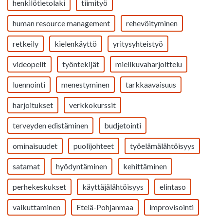
henkilötietolaki
tiimityö
human resource management
rehevöityminen
retkeily
kielenkäyttö
yritysyhteistyö
videopelit
työntekijät
mielikuvaharjoittelu
luennointi
menestyminen
tarkkaavaisuus
harjoitukset
verkkokurssit
terveyden edistäminen
budjetointi
ominaisuudet
puolijohteet
työelämälähtöisyys
satamat
hyödyntäminen
kehittäminen
perhekeskukset
käyttäjälähtöisyys
elintaso
vaikuttaminen
Etelä-Pohjanmaa
improvisointi