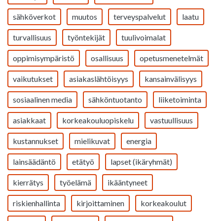
sähköverkot
muutos
terveyspalvelut
laatu
turvallisuus
työntekijät
tuulivoimalat
oppimisympäristö
osallisuus
opetusmenetelmät
vaikutukset
asiakaslähtöisyys
kansainvälisyys
sosiaalinen media
sähköntuotanto
liiketoiminta
asiakkaat
korkeakouluopiskelu
vastuullisuus
kustannukset
mielikuvat
energia
lainsäädäntö
etätyö
lapset (ikäryhmät)
kierrätys
työelämä
ikääntyneet
riskienhallinta
kirjoittaminen
korkeakoulut