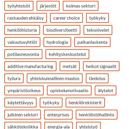
työyhteisöt
järjestöt
kolmas sektori
raskauden ehkäisy
career choice
työkyky
henkilöhistoria
biodiversiteetti
tekonivelet
vakuutusyhtiöt
hydrologia
palkanlaskenta
potilasneuvonta
kehityskeskustelut
additive manufacturing
metsät
heikot signaalit
työura
yhteiskunnallinen muutos
tiedotus
ympäristöoikeus
opiskelumotivaatio
älytalot
käytettävyys
työkyky
henkilörekisterit
julkinen sektori
enterprises
henkilöstöhallinto
sähkötekniikka
energia-ala
yhteistyö