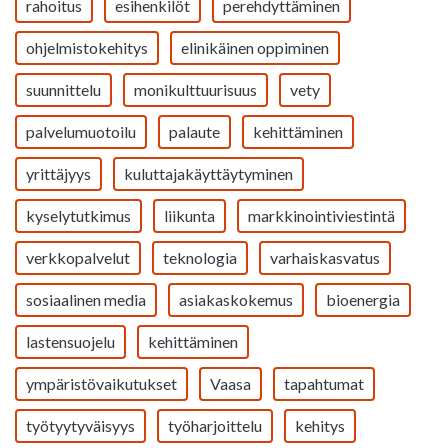
rahoitus
esihenkilöt
perehdyttäminen
ohjelmistokehitys
elinikäinen oppiminen
suunnittelu
monikulttuurisuus
vety
palvelumuotoilu
palaute
kehittäminen
yrittäjyys
kuluttajakäyttäytyminen
kyselytutkimus
liikunta
markkinointiviestintä
verkkopalvelut
teknologia
varhaiskasvatus
sosiaalinen media
asiakaskokemus
bioenergia
lastensuojelu
kehittäminen
ympäristövaikutukset
Vaasa
tapahtumat
työtyytyväisyys
työharjoittelu
kehitys