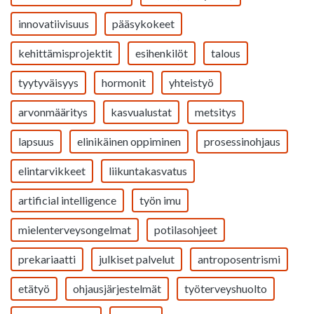
innovatiivisuus
pääsykokeet
kehittämisprojektit
esihenkilöt
talous
tyytyväisyys
hormonit
yhteistyö
arvonmääritys
kasvualustat
metsitys
lapsuus
elinikäinen oppiminen
prosessinohjaus
elintarvikkeet
liikuntakasvatus
artificial intelligence
työn imu
mielenterveysongelmat
potilasohjeet
prekariaatti
julkiset palvelut
antroposentrismi
etätyö
ohjausjärjestelmät
työterveyshuolto