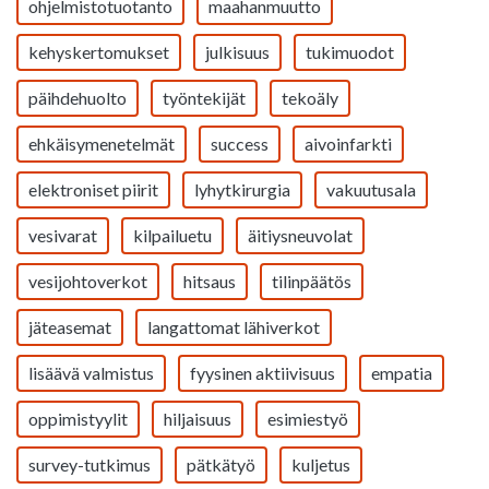
ohjelmistotuotanto
maahanmuutto
kehyskertomukset
julkisuus
tukimuodot
päihdehuolto
työntekijät
tekoäly
ehkäisymenetelmät
success
aivoinfarkti
elektroniset piirit
lyhytkirurgia
vakuutusala
vesivarat
kilpailuetu
äitiysneuvolat
vesijohtoverkot
hitsaus
tilinpäätös
jäteasemat
langattomat lähiverkot
lisäävä valmistus
fyysinen aktiivisuus
empatia
oppimistyylit
hiljaisuus
esimiestyö
survey-tutkimus
pätkätyö
kuljetus