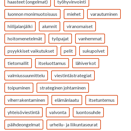
haasteet (ongelmat)
työhyvinvointi
luonnon monimuotoisuus
miehet
varautuminen
hiilijalanjälki
alumnit
viranomaiset
hoitomenetelmät
työpajat
vanhemmat
psyykkiset vaikutukset
pelit
sukupolvet
tietomallit
itseluottamus
lähiverkot
valmiussuunnittelu
viestintästrategiat
toipuminen
strateginen johtaminen
viherrakentaminen
elämänlaatu
itsetuntemus
yhteisöviestintä
valvonta
luontosuhde
päihdeongelmat
urheilu- ja liikuntaseurat