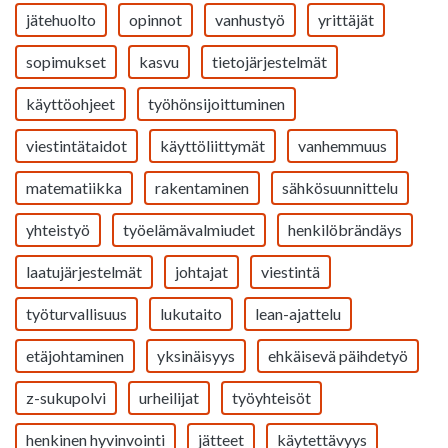
jätehuolto
opinnot
vanhustyö
yrittäjät
sopimukset
kasvu
tietojärjestelmät
käyttöohjeet
työhönsijoittuminen
viestintätaidot
käyttöliittymät
vanhemmuus
matematiikka
rakentaminen
sähkösuunnittelu
yhteistyö
työelämävalmiudet
henkilöbrändäys
laatujärjestelmät
johtajat
viestintä
työturvallisuus
lukutaito
lean-ajattelu
etäjohtaminen
yksinäisyys
ehkäisevä päihdetyö
z-sukupolvi
urheilijat
työyhteisöt
henkinen hyvinvointi
jätteet
käytettävyys