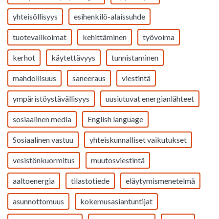
yhteisöllisyys
esihenkilö-alaissuhde
tuotevalikoimat
kehittäminen
työvoima
kerhot
käytettävyys
tunnistaminen
mahdollisuus
saneeraus
viestintä
ympäristöystävällisyys
uusiutuvat energianlähteet
sosiaalinen media
English language
Sosiaalinen vastuu
yhteiskunnalliset vaikutukset
vesistönkuormitus
muutosviestintä
aaltoenergia
tilastotiede
eläytymismenetelmä
asunnottomuus
kokemusasiantuntijat