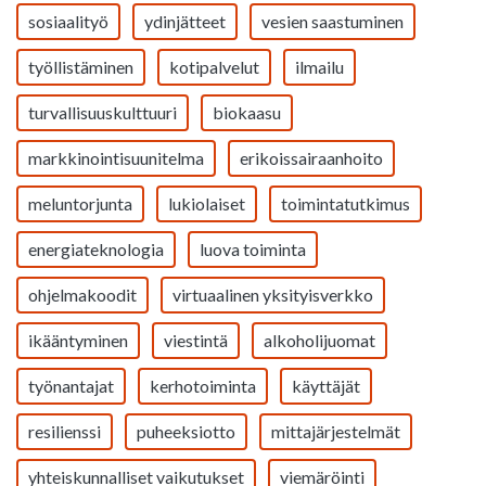
sosiaalityö
ydinjätteet
vesien saastuminen
työllistäminen
kotipalvelut
ilmailu
turvallisuuskulttuuri
biokaasu
markkinointisuunitelma
erikoissairaanhoito
meluntorjunta
lukiolaiset
toimintatutkimus
energiateknologia
luova toiminta
ohjelmakoodit
virtuaalinen yksityisverkko
ikääntyminen
viestintä
alkoholijuomat
työnantajat
kerhotoiminta
käyttäjät
resilienssi
puheeksiotto
mittajärjestelmät
yhteiskunnalliset vaikutukset
viemäröinti