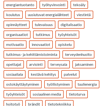
energiantuotanto
työhyvinvointi
tekoäly
koulutus
uusiutuvat energialähteet
viestintä
opinnäytteet
tulevaisuus
digitalisaatio
organisaatiot
tutkimus
työyhteisöt
motivaatio
innovaatiot
opiskelu
tutkimus- ja kehittämistoiminta
terveydenhuolto
opettajat
arviointi
terveysala
jaksaminen
sosiaaliala
kestävä kehitys
palvelut
ostokäyttäytyminen
työllistyminen
tuulienergia
työyhteisöt
sosiaalinen media
tietoturva
hoitotyö
brändit
tietotekniikka