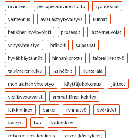
ravinteet
perioperatiivinen hoito
työntekijät
valmennus
asiakastyytyväisyys
kunnat
henkinen hyvinvointi
prosessit
lastenneuvolat
yritysyhteistyö
brändit
salasanat
hyvät käytännöt
hinnankorotus
taiteellinen työ
talvimerenkulku
insinöörit
kunta-ala
monialainen yhteistyö
käyttäjäkokemus
jätteet
ylellisyystavarat
ammatillinen kehitys
leikkiminen
barter
ryhmätyö
pyörätiet
kauppa
työ
kokoukset
toisen asteen koulutus
arvot (käsitykset)