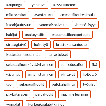
kaupungit
työnkuva
kevyt liikenne
mikroroskat
avantouinti
ammattikorkeakoulu
itseohjautuvuus
vammaispalvelut
yhteisöllisyys
hakijat
osakeyhtiöt
matematiikanopettajat
strategiatyö
hoitotyö
bruttokansantuote
ketterät menetelmät
harrastukset
seksuaalinen käyttäytyminen
self-education
ikä
väsymys
ennallistaminen
elintavat
hoitotyö
työ
sukupuoliroolit
palkkahallinto
työtilat
psykoterapia
päiväkodit
machine learning
voimalat
korkeakoulututkinnot