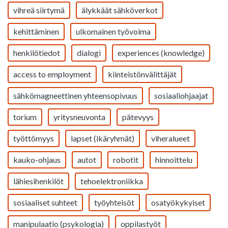
vihreä siirtymä
älykkäät sähköverkot
kehittäminen
ulkomainen työvoima
henkilötiedot
dialogi
experiences (knowledge)
access to employment
kiinteistönvälittäjät
sähkömagneettinen yhteensopivuus
sosiaaliohjaajat
torium
yritysneuvonta
pätevyys
työttömyys
lapset (ikäryhmät)
viheralueet
kauko-ohjaus
autot
robotit
hinnoittelu
lähiesihenkilöt
tehoelektroniikka
sosiaaliset suhteet
työyhteisöt
osatyökykyiset
manipulaatio (psykologia)
oppilastyöt