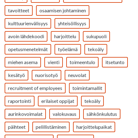
tavoitteet
osaamisen johtaminen
kulttuurienvälisyys
yhteisöllisyys
avoin lähdekoodi
harjoittelu
sukupuoli
opetusmenetelmät
työelämä
tekoäly
miehen asema
vienti
toimeentulo
itsetunto
kesätyö
nuorisotyö
neuvolat
recruitment of employees
toimintamallit
raportointi
erilaiset oppijat
tekoäly
aurinkovoimalat
valokuvaus
sähkönkulutus
päihteet
pelillistäminen
harjoittelupaikat