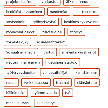
projektinhallinta
verkostot
3D-mallinnus
henkilöstöjohtaminen
pandemiat
kulttuurierot
sosionomit
työhyvinvointi
henkinen hyvinvointi
hyvinvointialueet
tulvasuojelu
terveys
toimintakyky
sosiaaliset taidot
Sosiaalinen media
vastuu
mielenterveyshäiriöt
geoterminen energia
tietoinen läsnäolo
työterveyshuolto
viihdetaiteilijat
kehittäminen
releet
verkkokauppa
traumat
elämäntaito
hiilidioksidi
työmotivaatio
työ
monikielisyys
aluekehitys