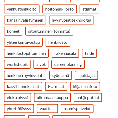
vanhustenhuolto
hoitohenkilöstö
stigmat
kansainvälistyminen
hyvinvointiteknologia
koneet
sitoutuminen (toiminta)
yhteiskuntavastuu
henkilöstö
henkilöstöjohtaminen
rakennusala
taide
workshopit
aivot
career planning
henkinen hyvinvointi
työelämä
sijoittajat
kasvihuonekaasut
EU-maat
hiljainen tieto
elektrolyysi
ulkomaankauppa
uni (lepotila)
yhteisöllisyys
vaatteet
asumispalvelut