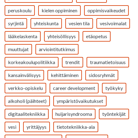
peruskoulu
kielen oppiminen
oppimisvaikeudet
syrjintä
yhteiskunta
vesien tila
vesivoimalat
lääkelaskenta
yhteisöllisyys
etäopetus
muuttujat
arviointitutkimus
korkeakoulupolitiikka
trendit
traumatietoisuus
kansainvälisyys
kehittäminen
sidosryhmät
verkko-opiskelu
career development
työkyky
alkoholi (päihteet)
ympäristövaikutukset
digitaalitekniikka
huijarisyndrooma
työntekijät
vesi
yrittäjyys
tietotekniikka-ala