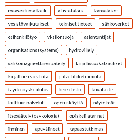
maaseutumatkailu
alustatalous
kansalaiset
vesistövaikutukset
tekniset tieteet
sähköverkot
esihenkilötyö
yksilönsuoja
asiantuntijat
organisations (systems)
hydroviljely
sähkömagneettinen säteily
kirjallisuuskatsaukset
kirjallinen viestintä
palveluliiketoiminta
täydennyskoulutus
henkilöstö
kuvataide
kulttuuripalvelut
opetuskäyttö
näytelmät
itsesäätely (psykologia)
opiskelijatarinat
ihminen
apuvälineet
tapaustutkimus