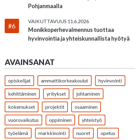
Pohjanmaalla
VAIKUTTAVUUS
11.6.2026
#6
Monikkoperhevalmennus tuottaa
hyvinvointia ja yhteiskunnallista hyötyä
AVAINSANAT
opiskelijat
ammattikorkeakoulut
hyvinvointi
kehittäminen
yritykset
johtaminen
kokemukset
projektit
osaaminen
vuorovaikutus
oppiminen
yhteistyö
työelämä
markkinointi
nuoret
opetus