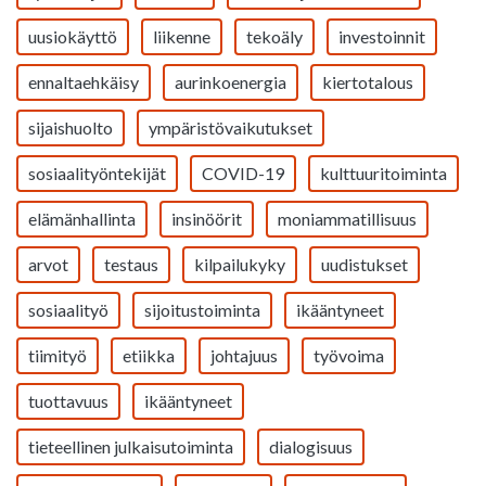
uusiokäyttö
liikenne
tekoäly
investoinnit
ennaltaehkäisy
aurinkoenergia
kiertotalous
sijaishuolto
ympäristövaikutukset
sosiaalityöntekijät
COVID-19
kulttuuritoiminta
elämänhallinta
insinöörit
moniammatillisuus
arvot
testaus
kilpailukyky
uudistukset
sosiaalityö
sijoitustoiminta
ikääntyneet
tiimityö
etiikka
johtajuus
työvoima
tuottavuus
ikääntyneet
tieteellinen julkaisutoiminta
dialogisuus