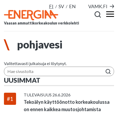
FI
SV
EN
VAMK.FI
Vaasan ammattikorkeakoulun verkkolehti
pohjavesi
Valitettavasti julkaisuja ei löytynyt.
Hae sivustolta
UUSIMMAT
TULEVAISUUS
26.6.2026
#1
Tekoälyn käyttöönotto korkeakoulussa
on ennen kaikkea muutosjohtamista