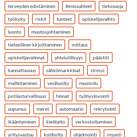
terveyden edistäminen
ihmissuhteet
tietosuoja
työkyky
riskit
tunteet
opiskelijavaihto
luonto
muutosjohtaminen
tieteellinen kirjoittaminen
mittaus
opiskelijavalinnat
yhteisöllisyys
päästöt
kannattavuus
sähkömarkkinat
stressi
mallintaminen
vesihuolto
muotoilu
potilasturvallisuus
hinnat
työhyvinvointi
uupumus
meret
automaatio
rekrytointi
ikääntyminen
kielitaito
verkostoituminen
yritysvastuu
kotihoito
ohjelmointi
myynti