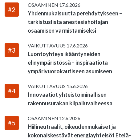
OSAAMINEN
17.6.2026
#2
Yhdenmukaisuutta perehdytykseen –
tarkistuslista anestesiahoitajan
osaamisen varmistamiseksi
VAIKUTTAVUUS
17.6.2026
#3
Luontoyhteys ikääntyneiden
elinympäristössä – inspiraatiota
ympärivuorokautiseen asumiseen
VAIKUTTAVUUS
15.6.2026
#4
Innovaatiot yhteistoiminallisen
rakennusurakan kilpailuvaiheessa
OSAAMINEN
12.6.2026
#5
Hiilineutraalit, oikeudenmukaiset ja
kokonaiskestävät energiayhteisöt Etelä-