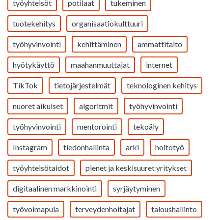
työyhteisöt
potilaat
tukeminen
tuotekehitys
organisaatiokulttuuri
työhyvinvointi
kehittäminen
ammattitaito
hyötykäyttö
maahanmuuttajat
internet
TikTok
tietojärjestelmät
teknologinen kehitys
nuoret aikuiset
algoritmit
työhyvinvointi
työhyvinvointi
mentorointi
tekoäly
Instagram
tiedonhallinta
arki
hoitotyö
työyhteisötaidot
pienet ja keskisuuret yritykset
digitaalinen markkinointi
syrjäytyminen
työvoimapula
terveydenhoitajat
taloushallinto