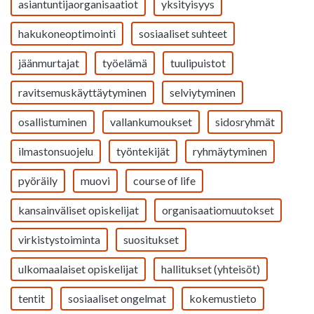
asiantuntijaorganisaatiot
yksityisyys
hakukoneoptimointi
sosiaaliset suhteet
jäänmurtajat
työelämä
tuulipuistot
ravitsemuskäyttäytyminen
selviytyminen
osallistuminen
vallankumoukset
sidosryhmät
ilmastonsuojelu
työntekijät
ryhmäytyminen
pyöräily
muovi
course of life
kansainväliset opiskelijat
organisaatiomuutokset
virkistystoiminta
suositukset
ulkomaalaiset opiskelijat
hallitukset (yhteisöt)
tentit
sosiaaliset ongelmat
kokemustieto