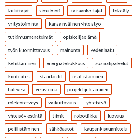
kuluttajat
simulointi
sairaanhoitajat
tekoäly
yritystoiminta
kansainvälinen yhteistyö
tutkimusmenetelmät
opiskelijaelämä
työn kuormittavuus
mainonta
vedenlaatu
kehittäminen
energiatehokkuus
sosiaalipalvelut
kuntoutus
standardit
osallistaminen
hulevesi
vesivoima
projektijohtaminen
mielenterveys
vaikuttavuus
yhteistyö
yhteisöviestintä
tiimit
robotiikka
luovuus
pelillistäminen
sähköautot
kaupunkisuunnittelu