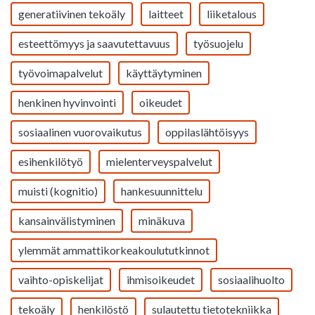
generatiivinen tekoäly
laitteet
liiketalous
esteettömyys ja saavutettavuus
työsuojelu
työvoimapalvelut
käyttäytyminen
henkinen hyvinvointi
oikeudet
sosiaalinen vuorovaikutus
oppilaslähtöisyys
esihenkilötyö
mielenterveyspalvelut
muisti (kognitio)
hankesuunnittelu
kansainvälistyminen
minäkuva
ylemmät ammattikorkeakoulututkinnot
vaihto-opiskelijat
ihmisoikeudet
sosiaalihuolto
tekoäly
henkilöstö
sulautettu tietotekniikka