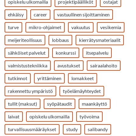
opiskelu ulkomailla
projektipäälliköt
ostajat
ehkäisy
career
vastuullinen sijoittaminen
turve
mikro-ohjaimet
vakuutus
vesikemia
meijeriteollisuus
lobbaus
kierrätysmateriaalit
sähköiset palvelut
konkurssi
itsepalvelu
valmistustekniikka
avustukset
sairaalahoito
tutkinnot
yrittäminen
lomakkeet
rakennettu ympäristö
työelämäyhteydet
tullit (maksut)
syöpätaudit
maankäyttö
laivat
opiskelu ulkomailla
työvoima
turvallisuusmääräykset
study
salibandy