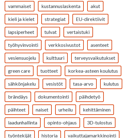
vammaiset
kustannuslaskenta
akut
kieli ja kielet
strategiat
EU-direktiivit
lapsiperheet
tulvat
vertaistuki
työhyvinvointi
verkkosivustot
asenteet
vesiensuojelu
kulttuuri
terveysvaikutukset
green care
tuotteet
korkea-asteen koulutus
sähkönjakelu
vesistöt
tasa-arvo
kulutus
brändäys
dokumentointi
päihdetyö
päihteet
naiset
urheilu
kehittäminen
laadunhallinta
opinto-ohjaus
3D-tulostus
työntekijät
historia
vaikuttajamarkkinointi