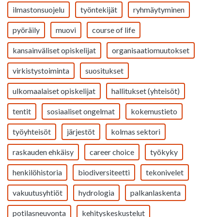
ilmastonsuojelu
työntekijät
ryhmäytyminen
pyöräily
muovi
course of life
kansainväliset opiskelijat
organisaatiomuutokset
virkistystoiminta
suositukset
ulkomaalaiset opiskelijat
hallitukset (yhteisöt)
tentit
sosiaaliset ongelmat
kokemustieto
työyhteisöt
järjestöt
kolmas sektori
raskauden ehkäisy
career choice
työkyky
henkilöhistoria
biodiversiteetti
tekonivelet
vakuutusyhtiöt
hydrologia
palkanlaskenta
potilasneuvonta
kehityskeskustelut