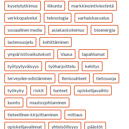
kyselytutkimus
liikunta
markkinointiviestintä
verkkopalvelut
teknologia
varhaiskasvatus
sosiaalinen media
asiakaskokemus
bioenergia
lastensuojelu
kehittäminen
ympäristövaikutukset
Vaasa
tapahtumat
työtyytyväisyys
työharjoittelu
kehitys
terveyden edistäminen
ihmissuhteet
tietosuoja
työkyky
riskit
tunteet
opiskelijavaihto
luonto
muutosjohtaminen
tieteellinen kirjoittaminen
mittaus
opiskelijavalinnat
yhteisöllisyys
päästöt