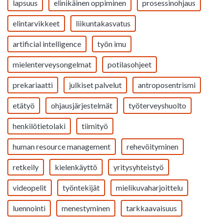
lapsuus
elinikäinen oppiminen
prosessinohjaus
elintarvikkeet
liikuntakasvatus
artificial intelligence
työn imu
mielenterveysongelmat
potilasohjeet
prekariaatti
julkiset palvelut
antroposentrismi
etätyö
ohjausjärjestelmät
työterveyshuolto
henkilötietolaki
tiimityö
human resource management
rehevöityminen
retkeily
kielenkäyttö
yritysyhteistyö
videopelit
työntekijät
mielikuvaharjoittelu
luennointi
menestyminen
tarkkaavaisuus