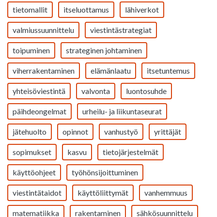
tietomallit
itseluottamus
lähiverkot
valmiussuunnittelu
viestintästrategiat
toipuminen
strateginen johtaminen
viherrakentaminen
elämänlaatu
itsetuntemus
yhteisöviestintä
valvonta
luontosuhde
päihdeongelmat
urheilu- ja liikuntaseurat
jätehuolto
opinnot
vanhustyö
yrittäjät
sopimukset
kasvu
tietojärjestelmät
käyttöohjeet
työhönsijoittuminen
viestintätaidot
käyttöliittymät
vanhemmuus
matematiikka
rakentaminen
sähkösuunnittelu