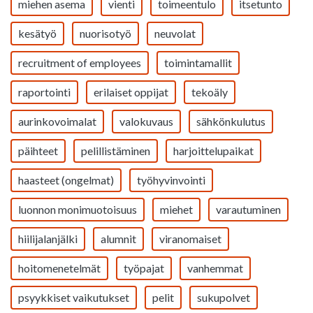
miehen asema
vienti
toimeentulo
itsetunto
kesätyö
nuorisotyö
neuvolat
recruitment of employees
toimintamallit
raportointi
erilaiset oppijat
tekoäly
aurinkovoimalat
valokuvaus
sähkönkulutus
päihteet
pelillistäminen
harjoittelupaikat
haasteet (ongelmat)
työhyvinvointi
luonnon monimuotoisuus
miehet
varautuminen
hiilijalanjälki
alumnit
viranomaiset
hoitomenetelmät
työpajat
vanhemmat
psyykkiset vaikutukset
pelit
sukupolvet