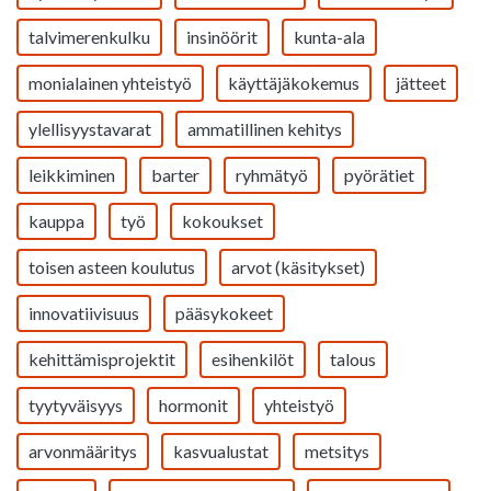
talvimerenkulku
insinöörit
kunta-ala
monialainen yhteistyö
käyttäjäkokemus
jätteet
ylellisyystavarat
ammatillinen kehitys
leikkiminen
barter
ryhmätyö
pyörätiet
kauppa
työ
kokoukset
toisen asteen koulutus
arvot (käsitykset)
innovatiivisuus
pääsykokeet
kehittämisprojektit
esihenkilöt
talous
tyytyväisyys
hormonit
yhteistyö
arvonmääritys
kasvualustat
metsitys