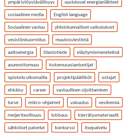
ympäristöystävällisyys
uusiutuvat energianlähteet
sosiaalinen media
English language
Sosiaalinen vastuu
yhteiskunnalliset vaikutukset
vesistönkuormitus
muutosviestintä
aaltoenergia
tilastotiede
eläytymismenetelmä
asunnottomuus
kokemusasiantuntijat
opiskelu ulkomailla
projektipäälliköt
ostajat
ehkäisy
career
vastuullinen sijoittaminen
turve
mikro-ohjaimet
vakuutus
vesikemia
meijeriteollisuus
lobbaus
kierrätysmateriaalit
sähköiset palvelut
konkurssi
itsepalvelu