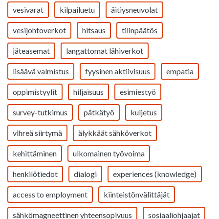
vesivarat
kilpailuetu
äitiysneuvolat
vesijohtoverkot
hitsaus
tilinpäätös
jäteasemat
langattomat lähiverkot
lisäävä valmistus
fyysinen aktiivisuus
empatia
oppimistyylit
hiljaisuus
esimiestyö
survey-tutkimus
pätkätyö
kuljetus
vihreä siirtymä
älykkäät sähköverkot
kehittäminen
ulkomainen työvoima
henkilötiedot
dialogi
experiences (knowledge)
access to employment
kiinteistönvälittäjät
sähkömagneettinen yhteensopivuus
sosiaaliohjaajat