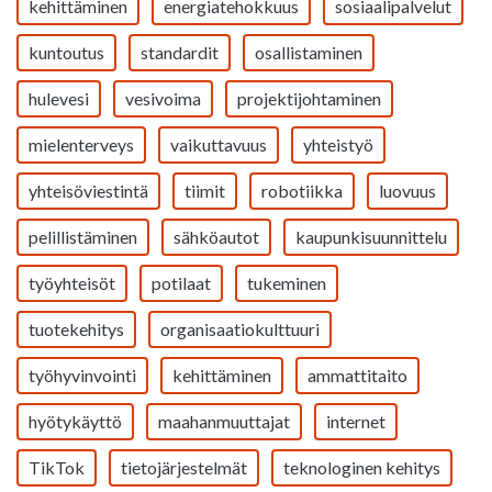
kehittäminen
energiatehokkuus
sosiaalipalvelut
kuntoutus
standardit
osallistaminen
hulevesi
vesivoima
projektijohtaminen
mielenterveys
vaikuttavuus
yhteistyö
yhteisöviestintä
tiimit
robotiikka
luovuus
pelillistäminen
sähköautot
kaupunkisuunnittelu
työyhteisöt
potilaat
tukeminen
tuotekehitys
organisaatiokulttuuri
työhyvinvointi
kehittäminen
ammattitaito
hyötykäyttö
maahanmuuttajat
internet
TikTok
tietojärjestelmät
teknologinen kehitys