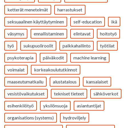
ketterät menetelmät
harrastukset
seksuaalinen käyttäytyminen
self-education
ikä
väsymys
ennallistaminen
elintavat
hoitotyö
työ
sukupuoliroolit
palkkahallinto
työtilat
psykoterapia
päiväkodit
machine learning
voimalat
korkeakoulututkinnot
maaseutumatkailu
alustatalous
kansalaiset
vesistövaikutukset
tekniset tieteet
sähköverkot
esihenkilötyö
yksilönsuoja
asiantuntijat
organisations (systems)
hydroviljely