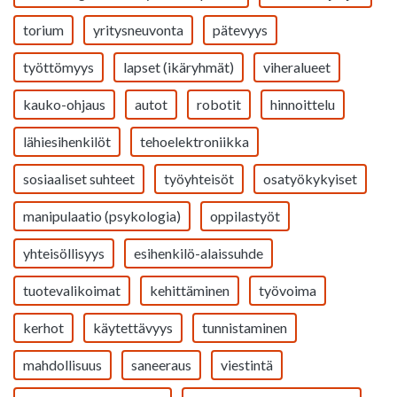
torium
yritysneuvonta
pätevyys
työttömyys
lapset (ikäryhmät)
viheralueet
kauko-ohjaus
autot
robotit
hinnoittelu
lähiesihenkilöt
tehoelektroniikka
sosiaaliset suhteet
työyhteisöt
osatyökykyiset
manipulaatio (psykologia)
oppilastyöt
yhteisöllisyys
esihenkilö-alaissuhde
tuotevalikoimat
kehittäminen
työvoima
kerhot
käytettävyys
tunnistaminen
mahdollisuus
saneeraus
viestintä