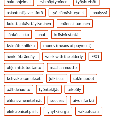
hakuohjelmat
ryhmäytyminen
työyhteisöt
asiantuntijaviestintä
työelämäyhteydet
analyysi
kuluttajakäyttäytyminen
epäonnistuminen
sähkönsiirto
uhat
kriisiviestintä
kylmätekniikka
money (means of payment)
henkilöbrändäys
work with the elderly
ESG
ohjelmistotuotanto
maahanmuutto
kehyskertomukset
julkisuus
tukimuodot
päihdehuolto
työntekijät
tekoäly
ehkäisymenetelmät
success
aivoinfarkti
elektroniset piirit
lyhytkirurgia
vakuutusala