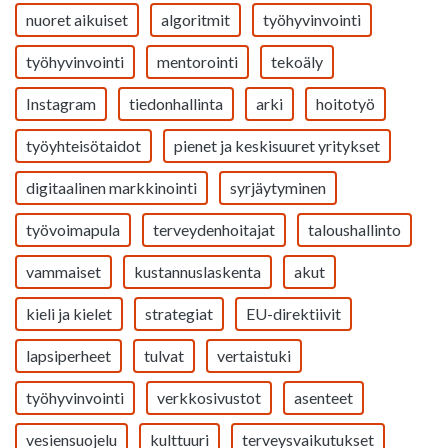
nuoret aikuiset
algoritmit
työhyvinvointi
työhyvinvointi
mentorointi
tekoäly
Instagram
tiedonhallinta
arki
hoitotyö
työyhteisötaidot
pienet ja keskisuuret yritykset
digitaalinen markkinointi
syrjäytyminen
työvoimapula
terveydenhoitajat
taloushallinto
vammaiset
kustannuslaskenta
akut
kieli ja kielet
strategiat
EU-direktiivit
lapsiperheet
tulvat
vertaistuki
työhyvinvointi
verkkosivustot
asenteet
vesiensuojelu
kulttuuri
terveysvaikutukset