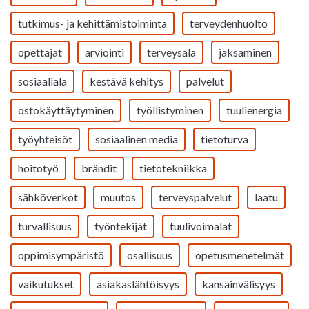
tutkimus- ja kehittämistoiminta
terveydenhuolto
opettajat
arviointi
terveysala
jaksaminen
sosiaaliala
kestävä kehitys
palvelut
ostokäyttäytyminen
työllistyminen
tuulienergia
työyhteisöt
sosiaalinen media
tietoturva
hoitotyö
brändit
tietotekniikka
sähköverkot
muutos
terveyspalvelut
laatu
turvallisuus
työntekijät
tuulivoimalat
oppimisympäristö
osallisuus
opetusmenetelmät
vaikutukset
asiakaslähtöisyys
kansainvälisyys