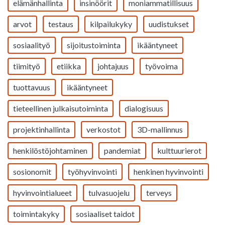
elämänhallinta
insinöörit
moniammatillisuus
arvot
testaus
kilpailukyky
uudistukset
sosiaalityö
sijoitustoiminta
ikääntyneet
tiimityö
etiikka
johtajuus
työvoima
tuottavuus
ikääntyneet
tieteellinen julkaisutoiminta
dialogisuus
projektinhallinta
verkostot
3D-mallinnus
henkilöstöjohtaminen
pandemiat
kulttuurierot
sosionomit
työhyvinvointi
henkinen hyvinvointi
hyvinvointialueet
tulvasuojelu
terveys
toimintakyky
sosiaaliset taidot