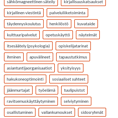
sähkömagneettinen säteily
kirjallisuuskatsaukset
kirjallinen viestintä
palveluliiketoiminta
täydennyskoulutus
henkilöstö
kuvataide
kulttuuripalvelut
opetuskäyttö
näytelmät
itsesäätely (psykologia)
opiskelijatarinat
ihminen
apuvälineet
tapaustutkimus
asiantuntijaorganisaatiot
yksityisyys
hakukoneoptimointi
sosiaaliset suhteet
jäänmurtajat
työelämä
tuulipuistot
ravitsemuskäyttäytyminen
selviytyminen
osallistuminen
vallankumoukset
sidosryhmät