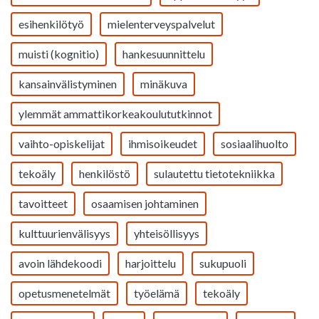
esihenkilötyö
mielenterveyspalvelut
muisti (kognitio)
hankesuunnittelu
kansainvälistyminen
minäkuva
ylemmät ammattikorkeakoulututkinnot
vaihto-opiskelijat
ihmisoikeudet
sosiaalihuolto
tekoäly
henkilöstö
sulautettu tietotekniikka
tavoitteet
osaamisen johtaminen
kulttuurienvälisyys
yhteisöllisyys
avoin lähdekoodi
harjoittelu
sukupuoli
opetusmenetelmät
työelämä
tekoäly