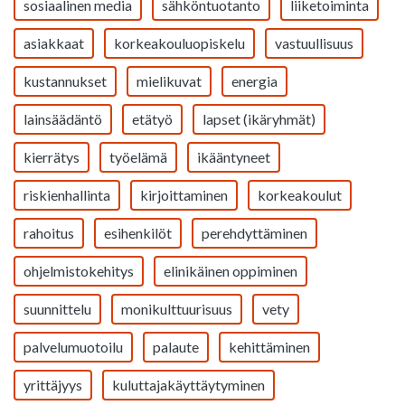
sosiaalinen media
sähköntuotanto
liiketoiminta
asiakkaat
korkeakouluopiskelu
vastuullisuus
kustannukset
mielikuvat
energia
lainsäädäntö
etätyö
lapset (ikäryhmät)
kierrätys
työelämä
ikääntyneet
riskienhallinta
kirjoittaminen
korkeakoulut
rahoitus
esihenkilöt
perehdyttäminen
ohjelmistokehitys
elinikäinen oppiminen
suunnittelu
monikulttuurisuus
vety
palvelumuotoilu
palaute
kehittäminen
yrittäjyys
kuluttajakäyttäytyminen