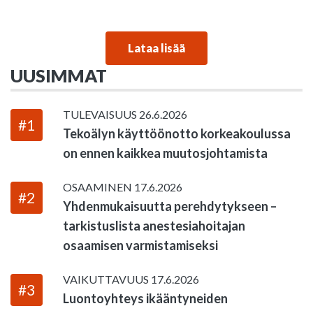
Lataa lisää
UUSIMMAT
TULEVAISUUS
26.6.2026
#1
Tekoälyn käyttöönotto korkeakoulussa
on ennen kaikkea muutosjohtamista
OSAAMINEN
17.6.2026
#2
Yhdenmukaisuutta perehdytykseen –
tarkistuslista anestesiahoitajan
osaamisen varmistamiseksi
VAIKUTTAVUUS
17.6.2026
#3
Luontoyhteys ikääntyneiden