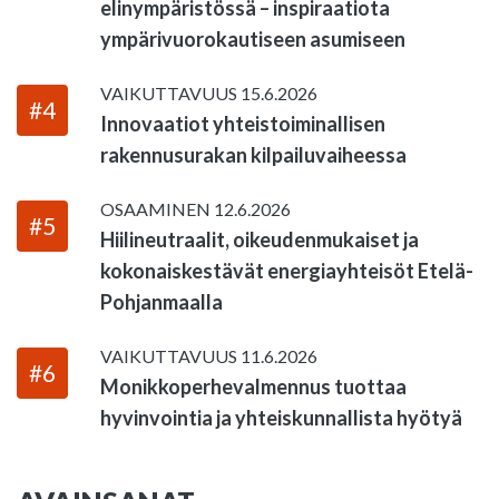
elinympäristössä – inspiraatiota
ympärivuorokautiseen asumiseen
VAIKUTTAVUUS
15.6.2026
#4
Innovaatiot yhteistoiminallisen
rakennusurakan kilpailuvaiheessa
OSAAMINEN
12.6.2026
#5
Hiilineutraalit, oikeudenmukaiset ja
kokonaiskestävät energiayhteisöt Etelä-
Pohjanmaalla
VAIKUTTAVUUS
11.6.2026
#6
Monikkoperhevalmennus tuottaa
hyvinvointia ja yhteiskunnallista hyötyä