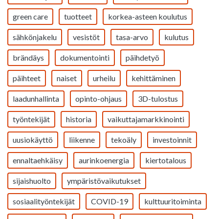
green care
tuotteet
korkea-asteen koulutus
sähkönjakelu
vesistöt
tasa-arvo
kulutus
brändäys
dokumentointi
päihdetyö
päihteet
naiset
urheilu
kehittäminen
laadunhallinta
opinto-ohjaus
3D-tulostus
työntekijät
historia
vaikuttajamarkkinointi
uusiokäyttö
liikenne
tekoäly
investoinnit
ennaltaehkäisy
aurinkoenergia
kiertotalous
sijaishuolto
ympäristövaikutukset
sosiaalityöntekijät
COVID-19
kulttuuritoiminta