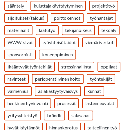
sääntely
kuluttajakäyttäytyminen
projektityö
sijoitukset (talous)
polttokennot
työnantajat
materiaalit
laatutyö
tekijänoikeus
tekoäly
WWW-sivut
työyhteisötaidot
viemäriverkot
sponsorointi
koneoppiminen
ikääntyvät työntekijät
stressinhallinta
oppilaat
ravinteet
perioperatiivinen hoito
työntekijät
valmennus
asiakastyytyväisyys
kunnat
henkinen hyvinvointi
prosessit
lastenneuvolat
yritysyhteistyö
brändit
salasanat
hyvät käytännöt
hinnankorotus
taiteellinen työ