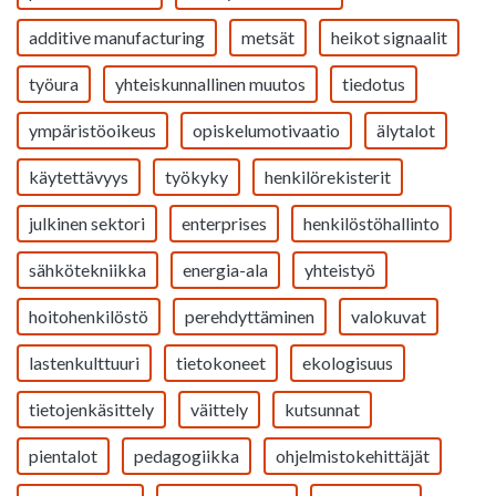
additive manufacturing
metsät
heikot signaalit
työura
yhteiskunnallinen muutos
tiedotus
ympäristöoikeus
opiskelumotivaatio
älytalot
käytettävyys
työkyky
henkilörekisterit
julkinen sektori
enterprises
henkilöstöhallinto
sähkötekniikka
energia-ala
yhteistyö
hoitohenkilöstö
perehdyttäminen
valokuvat
lastenkulttuuri
tietokoneet
ekologisuus
tietojenkäsittely
väittely
kutsunnat
pientalot
pedagogiikka
ohjelmistokehittäjät