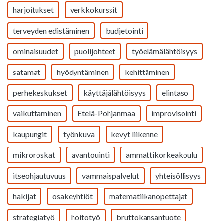
harjoitukset
verkkokurssit
terveyden edistäminen
budjetointi
ominaisuudet
puolijohteet
työelämälähtöisyys
satamat
hyödyntäminen
kehittäminen
perhekeskukset
käyttäjälähtöisyys
elintaso
vaikuttaminen
Etelä-Pohjanmaa
improvisointi
kaupungit
työnkuva
kevyt liikenne
mikroroskat
avantouinti
ammattikorkeakoulu
itseohjautuvuus
vammaispalvelut
yhteisöllisyys
hakijat
osakeyhtiöt
matematiikanopettajat
strategiatyö
hoitotyö
bruttokansantuote