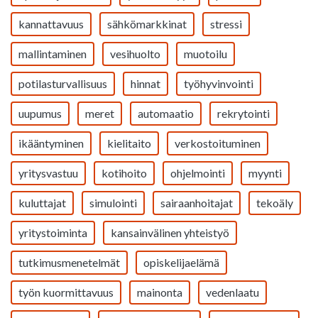
kannattavuus
sähkömarkkinat
stressi
mallintaminen
vesihuolto
muotoilu
potilasturvallisuus
hinnat
työhyvinvointi
uupumus
meret
automaatio
rekrytointi
ikääntyminen
kielitaito
verkostoituminen
yritysvastuu
kotihoito
ohjelmointi
myynti
kuluttajat
simulointi
sairaanhoitajat
tekoäly
yritystoiminta
kansainvälinen yhteistyö
tutkimusmenetelmät
opiskelijaelämä
työn kuormittavuus
mainonta
vedenlaatu