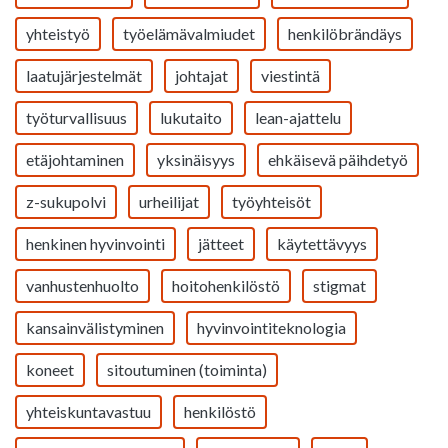
yhteistyö
työelämävalmiudet
henkilöbrändäys
laatujärjestelmät
johtajat
viestintä
työturvallisuus
lukutaito
lean-ajattelu
etäjohtaminen
yksinäisyys
ehkäisevä päihdetyö
z-sukupolvi
urheilijat
työyhteisöt
henkinen hyvinvointi
jätteet
käytettävyys
vanhustenhuolto
hoitohenkilöstö
stigmat
kansainvälistyminen
hyvinvointiteknologia
koneet
sitoutuminen (toiminta)
yhteiskuntavastuu
henkilöstö