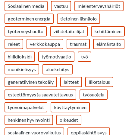
Sosiaalinen media
vastuu
mielenterveyshäiriöt
geoterminen energia
tietoinen läsnäolo
työterveyshuolto
viihdetaiteilijat
kehittäminen
releet
verkkokauppa
traumat
elämäntaito
hiilidioksidi
työmotivaatio
työ
monikielisyys
aluekehitys
generatiivinen tekoäly
laitteet
liiketalous
esteettömyys ja saavutettavuus
työsuojelu
työvoimapalvelut
käyttäytyminen
henkinen hyvinvointi
oikeudet
sosiaalinen vuorovaikutus
oppilaslähtöisyys