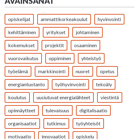
AVAINSANAT
opiskelijat
ammattikorkeakoulut
hyvinvointi
kehittäminen
yritykset
johtaminen
kokemukset
projektit
osaaminen
vuorovaikutus
oppiminen
yhteistyö
työelämä
markkinointi
nuoret
opetus
energiantuotanto
työhyvinvointi
tekoäly
koulutus
uusiutuvat energialähteet
viestintä
opinnäytteet
tulevaisuus
digitalisaatio
organisaatiot
tutkimus
työyhteisöt
motivaatio
innovaatiot
opiskelu