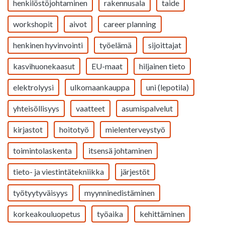
henkilöstöjohtaminen
rakennusala
taide
workshopit
aivot
career planning
henkinen hyvinvointi
työelämä
sijoittajat
kasvihuonekaasut
EU-maat
hiljainen tieto
elektrolyysi
ulkomaankauppa
uni (lepotila)
yhteisöllisyys
vaatteet
asumispalvelut
kirjastot
hoitotyö
mielenterveystyö
toimintolaskenta
itsensä johtaminen
tieto- ja viestintätekniikka
järjestöt
työtyytyväisyys
myynninedistäminen
korkeakouluopetus
työaika
kehittäminen