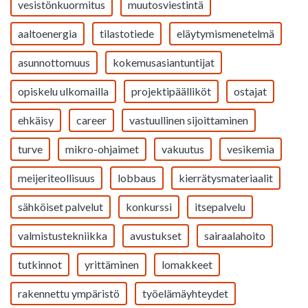
vesistönkuormitus
muutosviestintä
aaltoenergia
tilastotiede
eläytymismenetelmä
asunnottomuus
kokemusasiantuntijat
opiskelu ulkomailla
projektipäälliköt
ostajat
ehkäisy
career
vastuullinen sijoittaminen
turve
mikro-ohjaimet
vakuutus
vesikemia
meijeriteollisuus
lobbaus
kierrätysmateriaalit
sähköiset palvelut
konkurssi
itsepalvelu
valmistustekniikka
avustukset
sairaalahoito
tutkinnot
yrittäminen
lomakkeet
rakennettu ympäristö
työelämäyhteydet