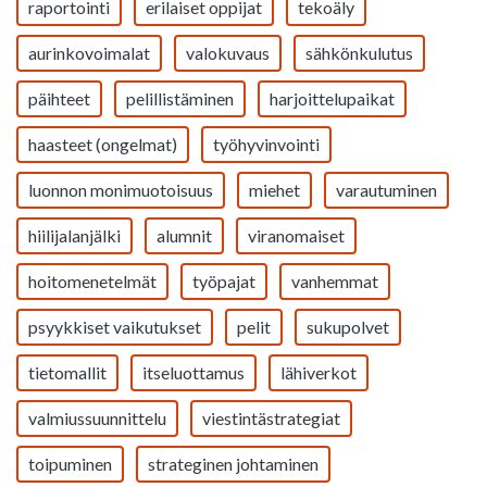
raportointi
erilaiset oppijat
tekoäly
aurinkovoimalat
valokuvaus
sähkönkulutus
päihteet
pelillistäminen
harjoittelupaikat
haasteet (ongelmat)
työhyvinvointi
luonnon monimuotoisuus
miehet
varautuminen
hiilijalanjälki
alumnit
viranomaiset
hoitomenetelmät
työpajat
vanhemmat
psyykkiset vaikutukset
pelit
sukupolvet
tietomallit
itseluottamus
lähiverkot
valmiussuunnittelu
viestintästrategiat
toipuminen
strateginen johtaminen