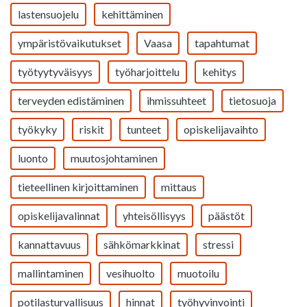
lastensuojelu
kehittäminen
ympäristövaikutukset
Vaasa
tapahtumat
työtyytyväisyys
työharjoittelu
kehitys
terveyden edistäminen
ihmissuhteet
tietosuoja
työkyky
riskit
tunteet
opiskelijavaihto
luonto
muutosjohtaminen
tieteellinen kirjoittaminen
mittaus
opiskelijavalinnat
yhteisöllisyys
päästöt
kannattavuus
sähkömarkkinat
stressi
mallintaminen
vesihuolto
muotoilu
potilasturvallisuus
hinnat
työhyvinvointi