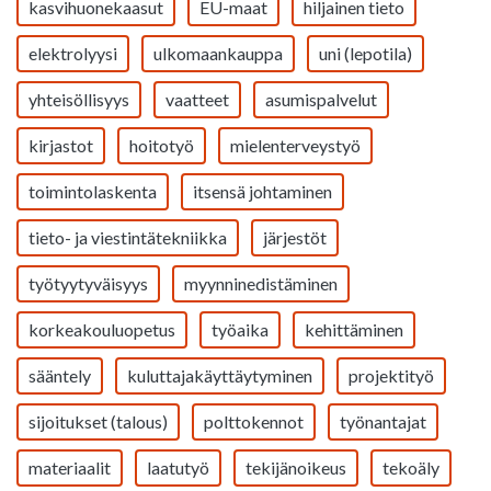
kasvihuonekaasut
EU-maat
hiljainen tieto
elektrolyysi
ulkomaankauppa
uni (lepotila)
yhteisöllisyys
vaatteet
asumispalvelut
kirjastot
hoitotyö
mielenterveystyö
toimintolaskenta
itsensä johtaminen
tieto- ja viestintätekniikka
järjestöt
työtyytyväisyys
myynninedistäminen
korkeakouluopetus
työaika
kehittäminen
sääntely
kuluttajakäyttäytyminen
projektityö
sijoitukset (talous)
polttokennot
työnantajat
materiaalit
laatutyö
tekijänoikeus
tekoäly