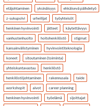
etäjohtaminen
yksinäisyys
ehkäisevä päihdetyö
z-sukupolvi
urheilijat
työyhteisöt
henkinen hyvinvointi
jätteet
käytettävyys
vanhustenhuolto
hoitohenkilöstö
stigmat
kansainvälistyminen
hyvinvointiteknologia
koneet
sitoutuminen (toiminta)
yhteiskuntavastuu
henkilöstö
henkilöstöjohtaminen
rakennusala
taide
workshopit
aivot
career planning
henkinen hyvinvointi
työelämä
sijoittajat