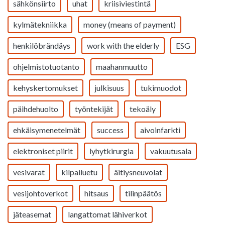
sähkönsiirto
uhat
kriisiviestintä
kylmätekniikka
money (means of payment)
henkilöbrändäys
work with the elderly
ESG
ohjelmistotuotanto
maahanmuutto
kehyskertomukset
julkisuus
tukimuodot
päihdehuolto
työntekijät
tekoäly
ehkäisymenetelmät
success
aivoinfarkti
elektroniset piirit
lyhytkirurgia
vakuutusala
vesivarat
kilpailuetu
äitiysneuvolat
vesijohtoverkot
hitsaus
tilinpäätös
jäteasemat
langattomat lähiverkot