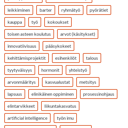
leikkiminen
barter
ryhmätyö
pyörätiet
kauppa
työ
kokoukset
toisen asteen koulutus
arvot (käsitykset)
innovatiivisuus
pääsykokeet
kehittämisprojektit
esihenkilöt
talous
tyytyväisyys
hormonit
yhteistyö
arvonmääritys
kasvualustat
metsitys
lapsuus
elinikäinen oppiminen
prosessinohjaus
elintarvikkeet
liikuntakasvatus
artificial intelligence
työn imu