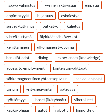
lisäävä valmistus
fyysinen aktiivisuus
empatia
oppimistyylit
hiljaisuus
esimiestyö
survey-tutkimus
pätkätyö
kuljetus
vihreä siirtymä
älykkäät sähköverkot
kehittäminen
ulkomainen työvoima
henkilötiedot
dialogi
experiences (knowledge)
access to employment
kiinteistönvälittäjät
sähkömagneettinen yhteensopivuus
sosiaaliohjaajat
torium
yritysneuvonta
pätevyys
työttömyys
lapset (ikäryhmät)
viheralueet
kauko-ohjaus
autot
robotit
hinnoittelu