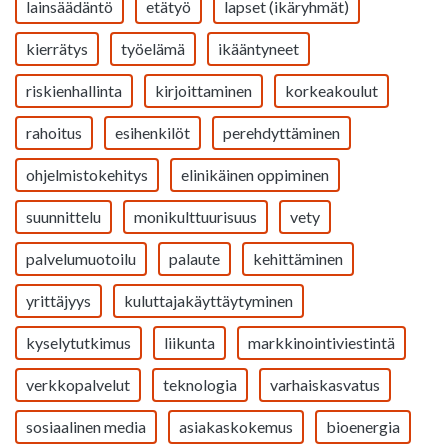
lainsäädäntö
etätyö
lapset (ikäryhmät)
kierrätys
työelämä
ikääntyneet
riskienhallinta
kirjoittaminen
korkeakoulut
rahoitus
esihenkilöt
perehdyttäminen
ohjelmistokehitys
elinikäinen oppiminen
suunnittelu
monikulttuurisuus
vety
palvelumuotoilu
palaute
kehittäminen
yrittäjyys
kuluttajakäyttäytyminen
kyselytutkimus
liikunta
markkinointiviestintä
verkkopalvelut
teknologia
varhaiskasvatus
sosiaalinen media
asiakaskokemus
bioenergia