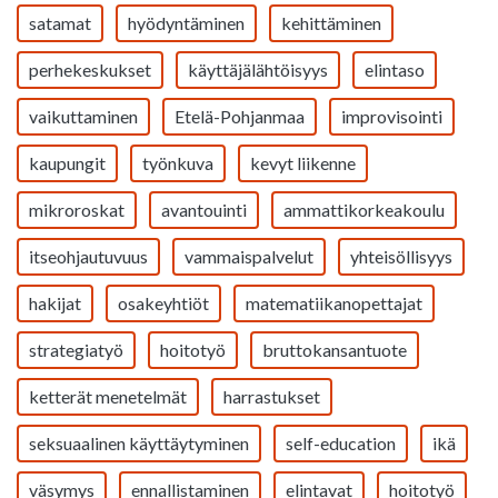
satamat
hyödyntäminen
kehittäminen
perhekeskukset
käyttäjälähtöisyys
elintaso
vaikuttaminen
Etelä-Pohjanmaa
improvisointi
kaupungit
työnkuva
kevyt liikenne
mikroroskat
avantouinti
ammattikorkeakoulu
itseohjautuvuus
vammaispalvelut
yhteisöllisyys
hakijat
osakeyhtiöt
matematiikanopettajat
strategiatyö
hoitotyö
bruttokansantuote
ketterät menetelmät
harrastukset
seksuaalinen käyttäytyminen
self-education
ikä
väsymys
ennallistaminen
elintavat
hoitotyö