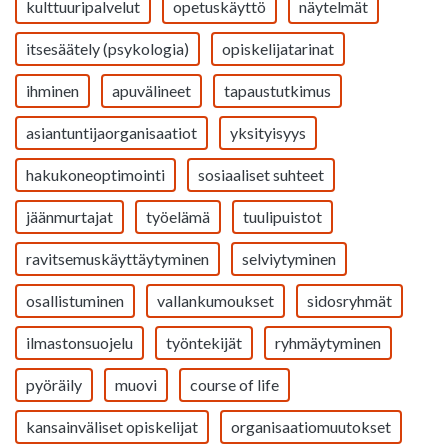
kulttuuripalvelut
opetuskäyttö
näytelmät
itsesäätely (psykologia)
opiskelijatarinat
ihminen
apuvälineet
tapaustutkimus
asiantuntijaorganisaatiot
yksityisyys
hakukoneoptimointi
sosiaaliset suhteet
jäänmurtajat
työelämä
tuulipuistot
ravitsemuskäyttäytyminen
selviytyminen
osallistuminen
vallankumoukset
sidosryhmät
ilmastonsuojelu
työntekijät
ryhmäytyminen
pyöräily
muovi
course of life
kansainväliset opiskelijat
organisaatiomuutokset