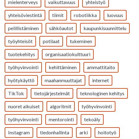
mielenterveys
vaikuttavuus
yhteistyö
yhteisöviestintä
tiimit
robotiikka
luovuus
pelillistäminen
sähköautot
kaupunkisuunnittelu
työyhteisöt
potilaat
tukeminen
tuotekehitys
organisaatiokulttuuri
työhyvinvointi
kehittäminen
ammattitaito
hyötykäyttö
maahanmuuttajat
internet
TikTok
tietojärjestelmät
teknologinen kehitys
nuoret aikuiset
algoritmit
työhyvinvointi
työhyvinvointi
mentorointi
tekoäly
Instagram
tiedonhallinta
arki
hoitotyö