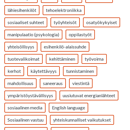
lähiesihenkilöt
tehoelektroniikka
sosiaaliset suhteet
työyhteisöt
osatyökykyiset
manipulaatio (psykologia)
oppilastyöt
yhteisöllisyys
esihenkilö-alaissuhde
tuotevalikoimat
kehittäminen
työvoima
kerhot
käytettävyys
tunnistaminen
mahdollisuus
saneeraus
viestintä
ympäristöystävällisyys
uusiutuvat energianlähteet
sosiaalinen media
English language
Sosiaalinen vastuu
yhteiskunnalliset vaikutukset