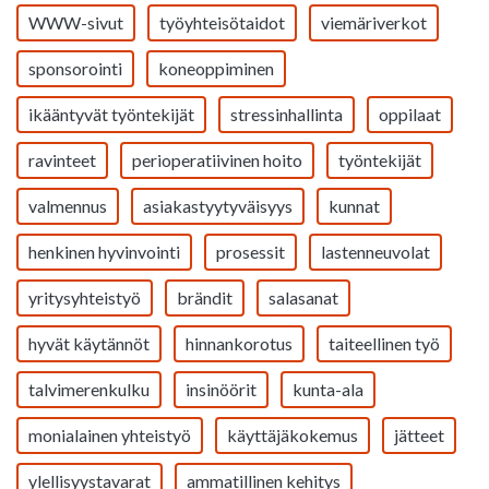
WWW-sivut
työyhteisötaidot
viemäriverkot
sponsorointi
koneoppiminen
ikääntyvät työntekijät
stressinhallinta
oppilaat
ravinteet
perioperatiivinen hoito
työntekijät
valmennus
asiakastyytyväisyys
kunnat
henkinen hyvinvointi
prosessit
lastenneuvolat
yritysyhteistyö
brändit
salasanat
hyvät käytännöt
hinnankorotus
taiteellinen työ
talvimerenkulku
insinöörit
kunta-ala
monialainen yhteistyö
käyttäjäkokemus
jätteet
ylellisyystavarat
ammatillinen kehitys