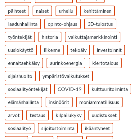
päihteet
naiset
urheilu
kehittäminen
laadunhallinta
opinto-ohjaus
3D-tulostus
työntekijät
historia
vaikuttajamarkkinointi
uusiokäyttö
liikenne
tekoäly
investoinnit
ennaltaehkäisy
aurinkoenergia
kiertotalous
sijaishuolto
ympäristövaikutukset
sosiaalityöntekijät
COVID-19
kulttuuritoiminta
elämänhallinta
insinöörit
moniammatillisuus
arvot
testaus
kilpailukyky
uudistukset
sosiaalityö
sijoitustoiminta
ikääntyneet