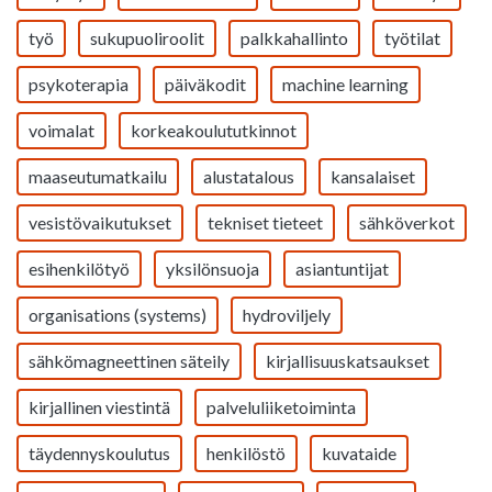
työ
sukupuoliroolit
palkkahallinto
työtilat
psykoterapia
päiväkodit
machine learning
voimalat
korkeakoulututkinnot
maaseutumatkailu
alustatalous
kansalaiset
vesistövaikutukset
tekniset tieteet
sähköverkot
esihenkilötyö
yksilönsuoja
asiantuntijat
organisations (systems)
hydroviljely
sähkömagneettinen säteily
kirjallisuuskatsaukset
kirjallinen viestintä
palveluliiketoiminta
täydennyskoulutus
henkilöstö
kuvataide