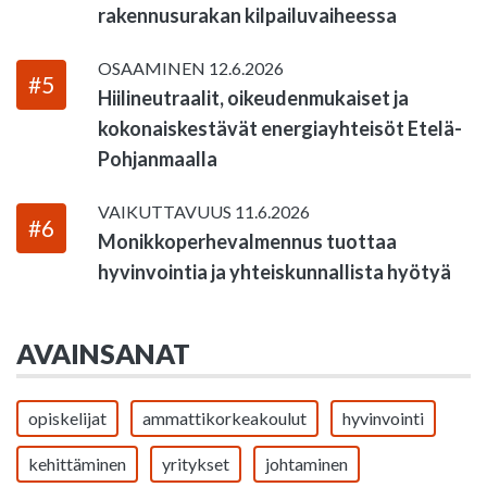
rakennusurakan kilpailuvaiheessa
OSAAMINEN
12.6.2026
#5
Hiilineutraalit, oikeudenmukaiset ja
kokonaiskestävät energiayhteisöt Etelä-
Pohjanmaalla
VAIKUTTAVUUS
11.6.2026
#6
Monikkoperhevalmennus tuottaa
hyvinvointia ja yhteiskunnallista hyötyä
AVAINSANAT
opiskelijat
ammattikorkeakoulut
hyvinvointi
kehittäminen
yritykset
johtaminen