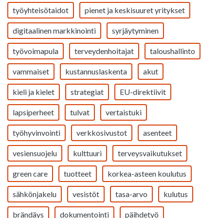
työyhteisötaidot
pienet ja keskisuuret yritykset
digitaalinen markkinointi
syrjäytyminen
työvoimapula
terveydenhoitajat
taloushallinto
vammaiset
kustannuslaskenta
akut
kieli ja kielet
strategiat
EU-direktiivit
lapsiperheet
tulvat
vertaistuki
työhyvinvointi
verkkosivustot
asenteet
vesiensuojelu
kulttuuri
terveysvaikutukset
green care
tuotteet
korkea-asteen koulutus
sähkönjakelu
vesistöt
tasa-arvo
kulutus
brändäys
dokumentointi
päihdetyö