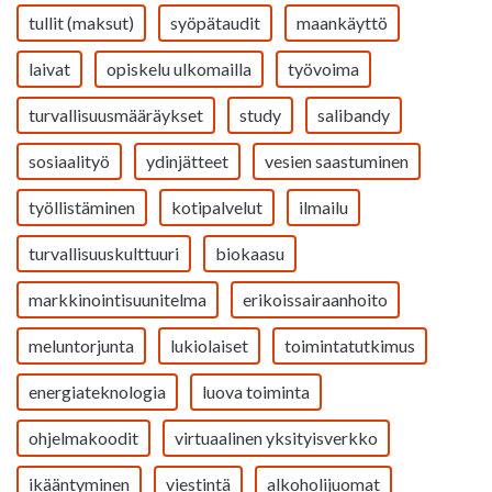
tullit (maksut)
syöpätaudit
maankäyttö
laivat
opiskelu ulkomailla
työvoima
turvallisuusmääräykset
study
salibandy
sosiaalityö
ydinjätteet
vesien saastuminen
työllistäminen
kotipalvelut
ilmailu
turvallisuuskulttuuri
biokaasu
markkinointisuunitelma
erikoissairaanhoito
meluntorjunta
lukiolaiset
toimintatutkimus
energiateknologia
luova toiminta
ohjelmakoodit
virtuaalinen yksityisverkko
ikääntyminen
viestintä
alkoholijuomat