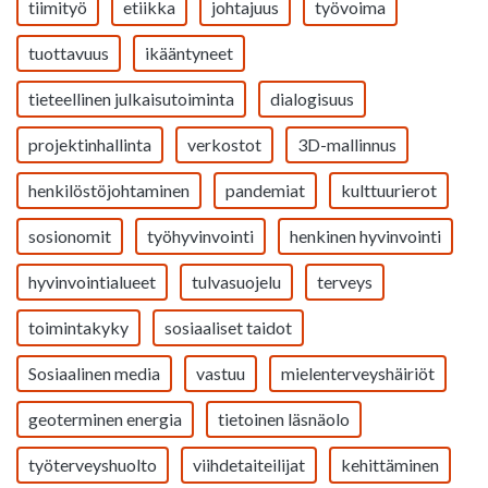
tiimityö
etiikka
johtajuus
työvoima
tuottavuus
ikääntyneet
tieteellinen julkaisutoiminta
dialogisuus
projektinhallinta
verkostot
3D-mallinnus
henkilöstöjohtaminen
pandemiat
kulttuurierot
sosionomit
työhyvinvointi
henkinen hyvinvointi
hyvinvointialueet
tulvasuojelu
terveys
toimintakyky
sosiaaliset taidot
Sosiaalinen media
vastuu
mielenterveyshäiriöt
geoterminen energia
tietoinen läsnäolo
työterveyshuolto
viihdetaiteilijat
kehittäminen