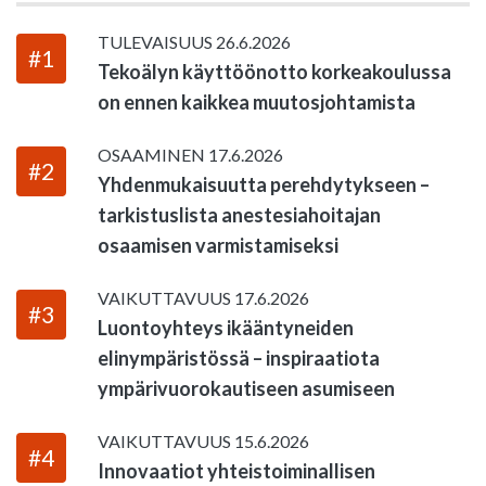
TULEVAISUUS
26.6.2026
#1
Tekoälyn käyttöönotto korkeakoulussa
on ennen kaikkea muutosjohtamista
OSAAMINEN
17.6.2026
#2
Yhdenmukaisuutta perehdytykseen –
tarkistuslista anestesiahoitajan
osaamisen varmistamiseksi
VAIKUTTAVUUS
17.6.2026
#3
Luontoyhteys ikääntyneiden
elinympäristössä – inspiraatiota
ympärivuorokautiseen asumiseen
VAIKUTTAVUUS
15.6.2026
#4
Innovaatiot yhteistoiminallisen