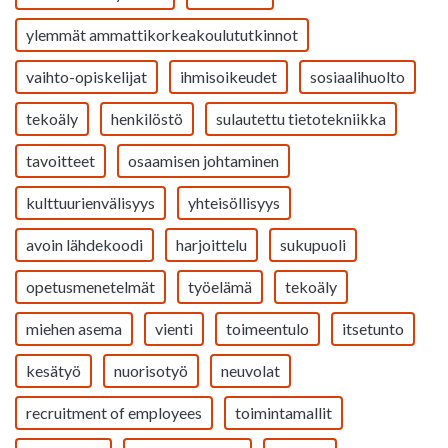
ylemmät ammattikorkeakoulututkinnot
vaihto-opiskelijat
ihmisoikeudet
sosiaalihuolto
tekoäly
henkilöstö
sulautettu tietotekniikka
tavoitteet
osaamisen johtaminen
kulttuurienvälisyys
yhteisöllisyys
avoin lähdekoodi
harjoittelu
sukupuoli
opetusmenetelmät
työelämä
tekoäly
miehen asema
vienti
toimeentulo
itsetunto
kesätyö
nuorisotyö
neuvolat
recruitment of employees
toimintamallit