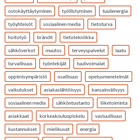
ostokäyttäytyminen
työllistyminen
tuulienergia
työyhteisöt
sosiaalinen media
tietoturva
hoitotyö
brändit
tietotekniikka
sähköverkot
muutos
terveyspalvelut
laatu
turvallisuus
työntekijät
tuulivoimalat
oppimisympäristö
osallisuus
opetusmenetelmät
vaikutukset
asiakaslähtöisyys
kansainvälisyys
sosiaalinen media
sähköntuotanto
liiketoiminta
asiakkaat
korkeakouluopiskelu
vastuullisuus
kustannukset
mielikuvat
energia