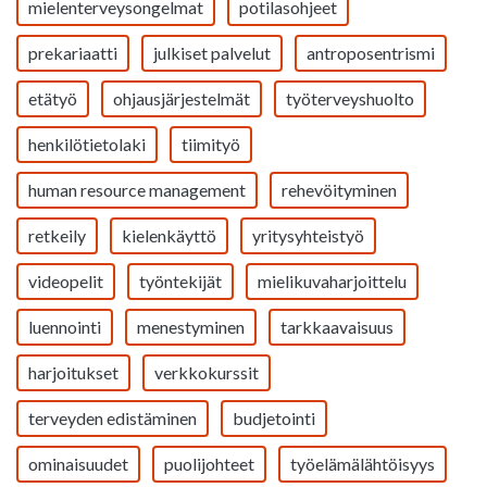
mielenterveysongelmat
potilasohjeet
prekariaatti
julkiset palvelut
antroposentrismi
etätyö
ohjausjärjestelmät
työterveyshuolto
henkilötietolaki
tiimityö
human resource management
rehevöityminen
retkeily
kielenkäyttö
yritysyhteistyö
videopelit
työntekijät
mielikuvaharjoittelu
luennointi
menestyminen
tarkkaavaisuus
harjoitukset
verkkokurssit
terveyden edistäminen
budjetointi
ominaisuudet
puolijohteet
työelämälähtöisyys