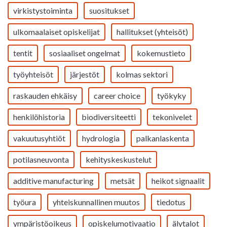
virkistystoiminta
suositukset
ulkomaalaiset opiskelijat
hallitukset (yhteisöt)
tentit
sosiaaliset ongelmat
kokemustieto
työyhteisöt
järjestöt
kolmas sektori
raskauden ehkäisy
career choice
työkyky
henkilöhistoria
biodiversiteetti
tekonivelet
vakuutusyhtiöt
hydrologia
palkanlaskenta
potilasneuvonta
kehityskeskustelut
additive manufacturing
metsät
heikot signaalit
työura
yhteiskunnallinen muutos
tiedotus
ympäristöoikeus
opiskelumotivaatio
älytalot