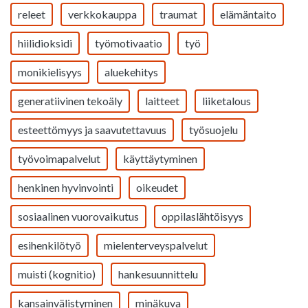
releet
verkkokauppa
traumat
elämäntaito
hiilidioksidi
työmotivaatio
työ
monikielisyys
aluekehitys
generatiivinen tekoäly
laitteet
liiketalous
esteettömyys ja saavutettavuus
työsuojelu
työvoimapalvelut
käyttäytyminen
henkinen hyvinvointi
oikeudet
sosiaalinen vuorovaikutus
oppilaslähtöisyys
esihenkilötyö
mielenterveyspalvelut
muisti (kognitio)
hankesuunnittelu
kansainvälistyminen
minäkuva