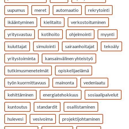
uupumus
meret
automaatio
rekrytointi
ikääntyminen
kielitaito
verkostoituminen
yritysvastuu
kotihoito
ohjelmointi
myynti
kuluttajat
simulointi
sairaanhoitajat
tekoäly
yritystoiminta
kansainvälinen yhteistyö
tutkimusmenetelmät
opiskelijaelämä
työn kuormittavuus
mainonta
vedenlaatu
kehittäminen
energiatehokkuus
sosiaalipalvelut
kuntoutus
standardit
osallistaminen
hulevesi
vesivoima
projektijohtaminen