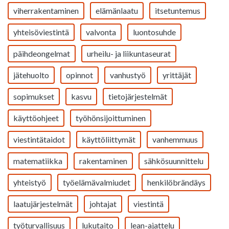
viherrakentaminen
elämänlaatu
itsetuntemus
yhteisöviestintä
valvonta
luontosuhde
päihdeongelmat
urheilu- ja liikuntaseurat
jätehuolto
opinnot
vanhustyö
yrittäjät
sopimukset
kasvu
tietojärjestelmät
käyttöohjeet
työhönsijoittuminen
viestintätaidot
käyttöliittymät
vanhemmuus
matematiikka
rakentaminen
sähkösuunnittelu
yhteistyö
työelämävalmiudet
henkilöbrändäys
laatujärjestelmät
johtajat
viestintä
työturvallisuus
lukutaito
lean-ajattelu