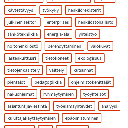
käytettävyys
työkyky
henkilörekisterit
julkinen sektori
enterprises
henkilöstöhallinto
sähkötekniikka
energia-ala
yhteistyö
hoitohenkilöstö
perehdyttäminen
valokuvat
lastenkulttuuri
tietokoneet
ekologisuus
tietojenkäsittely
väittely
kutsunnat
pientalot
pedagogiikka
ohjelmistokehittäjät
hakuohjelmat
ryhmäytyminen
työyhteisöt
asiantuntijaviestintä
työelämäyhteydet
analyysi
kuluttajakäyttäytyminen
epäonnistuminen