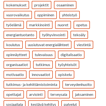
kokemukset
projektit
osaaminen
vuorovaikutus
oppiminen
yhteistyö
työelämä
markkinointi
nuoret
opetus
energiantuotanto
työhyvinvointi
tekoäly
koulutus
uusiutuvat energialähteet
viestintä
opinnäytteet
tulevaisuus
digitalisaatio
organisaatiot
tutkimus
työyhteisöt
motivaatio
innovaatiot
opiskelu
tutkimus- ja kehittämistoiminta
terveydenhuolto
opettajat
arviointi
terveysala
jaksaminen
sosiaaliala
kestävä kehitys
palvelut