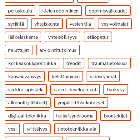
peruskoulu
kielen oppiminen
oppimisvaikeudet
syrjintä
yhteiskunta
vesien tila
vesivoimalat
lääkelaskenta
yhteisöllisyys
etäopetus
muuttujat
arviointitutkimus
korkeakoulupolitiikka
trendit
traumatietoisuus
kansainvälisyys
kehittäminen
sidosryhmät
verkko-opiskelu
career development
työkyky
alkoholi (päihteet)
ympäristövaikutukset
digitaalitekniikka
huijarisyndrooma
työntekijät
vesi
yrittäjyys
tietotekniikka-ala