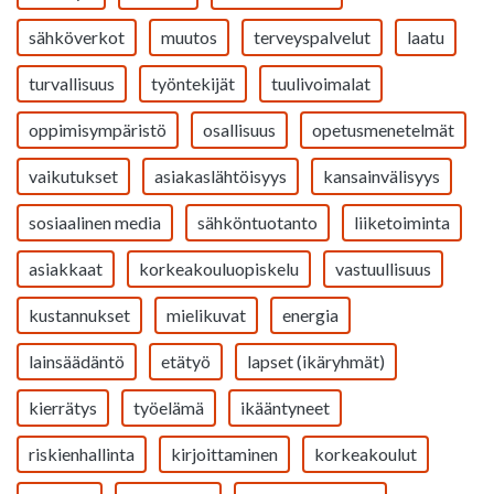
sähköverkot
muutos
terveyspalvelut
laatu
turvallisuus
työntekijät
tuulivoimalat
oppimisympäristö
osallisuus
opetusmenetelmät
vaikutukset
asiakaslähtöisyys
kansainvälisyys
sosiaalinen media
sähköntuotanto
liiketoiminta
asiakkaat
korkeakouluopiskelu
vastuullisuus
kustannukset
mielikuvat
energia
lainsäädäntö
etätyö
lapset (ikäryhmät)
kierrätys
työelämä
ikääntyneet
riskienhallinta
kirjoittaminen
korkeakoulut