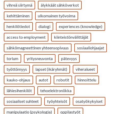
vihreä siirtymä
älykkäät sähköverkot
kehittäminen
ulkomainen työvoima
henkilötiedot
dialogi
experiences (knowledge)
access to employment
kiinteistönvälittäjät
sähkömagneettinen yhteensopivuus
sosiaaliohjaajat
torium
yritysneuvonta
pätevyys
työttömyys
lapset (ikäryhmät)
viheralueet
kauko-ohjaus
autot
robotit
hinnoittelu
lähiesihenkilöt
tehoelektroniikka
sosiaaliset suhteet
työyhteisöt
osatyökykyiset
manipulaatio (psykologia)
oppilastyöt