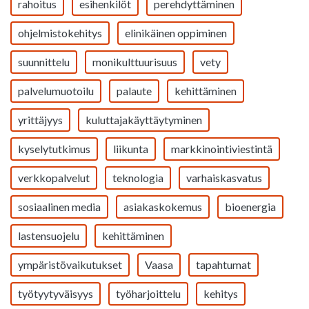
rahoitus
esihenkilöt
perehdyttäminen
ohjelmistokehitys
elinikäinen oppiminen
suunnittelu
monikulttuurisuus
vety
palvelumuotoilu
palaute
kehittäminen
yrittäjyys
kuluttajakäyttäytyminen
kyselytutkimus
liikunta
markkinointiviestintä
verkkopalvelut
teknologia
varhaiskasvatus
sosiaalinen media
asiakaskokemus
bioenergia
lastensuojelu
kehittäminen
ympäristövaikutukset
Vaasa
tapahtumat
työtyytyväisyys
työharjoittelu
kehitys