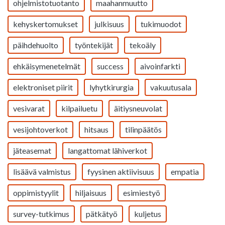
ohjelmistotuotanto
maahanmuutto
kehyskertomukset
julkisuus
tukimuodot
päihdehuolto
työntekijät
tekoäly
ehkäisymenetelmät
success
aivoinfarkti
elektroniset piirit
lyhytkirurgia
vakuutusala
vesivarat
kilpailuetu
äitiysneuvolat
vesijohtoverkot
hitsaus
tilinpäätös
jäteasemat
langattomat lähiverkot
lisäävä valmistus
fyysinen aktiivisuus
empatia
oppimistyylit
hiljaisuus
esimiestyö
survey-tutkimus
pätkätyö
kuljetus