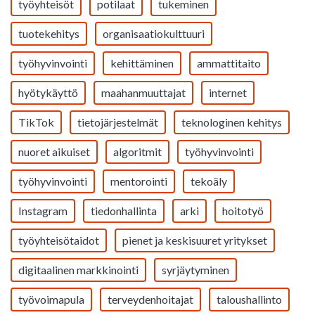
työyhteisöt
potilaat
tukeminen
tuotekehitys
organisaatiokulttuuri
työhyvinvointi
kehittäminen
ammattitaito
hyötykäyttö
maahanmuuttajat
internet
TikTok
tietojärjestelmät
teknologinen kehitys
nuoret aikuiset
algoritmit
työhyvinvointi
työhyvinvointi
mentorointi
tekoäly
Instagram
tiedonhallinta
arki
hoitotyö
työyhteisötaidot
pienet ja keskisuuret yritykset
digitaalinen markkinointi
syrjäytyminen
työvoimapula
terveydenhoitajat
taloushallinto