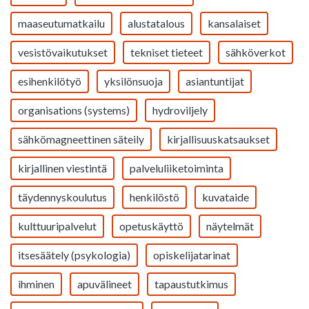
maaseutumatkailu
alustatalous
kansalaiset
vesistövaikutukset
tekniset tieteet
sähköverkot
esihenkilötyö
yksilönsuoja
asiantuntijat
organisations (systems)
hydroviljely
sähkömagneettinen säteily
kirjallisuuskatsaukset
kirjallinen viestintä
palveluliiketoiminta
täydennyskoulutus
henkilöstö
kuvataide
kulttuuripalvelut
opetuskäyttö
näytelmät
itsesäätely (psykologia)
opiskelijatarinat
ihminen
apuvälineet
tapaustutkimus