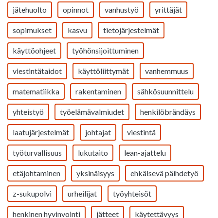
jätehuolto
opinnot
vanhustyö
yrittäjät
sopimukset
kasvu
tietojärjestelmät
käyttöohjeet
työhönsijoittuminen
viestintätaidot
käyttöliittymät
vanhemmuus
matematiikka
rakentaminen
sähkösuunnittelu
yhteistyö
työelämävalmiudet
henkilöbrändäys
laatujärjestelmät
johtajat
viestintä
työturvallisuus
lukutaito
lean-ajattelu
etäjohtaminen
yksinäisyys
ehkäisevä päihdetyö
z-sukupolvi
urheilijat
työyhteisöt
henkinen hyvinvointi
jätteet
käytettävyys