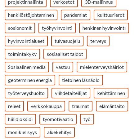
projektinhallinta
verkostot
3D-mallinnus
henkilöstöjohtaminen
pandemiat
kulttuurierot
sosionomit
työhyvinvointi
henkinen hyvinvointi
hyvinvointialueet
tulvasuojelu
terveys
toimintakyky
sosiaaliset taidot
Sosiaalinen media
vastuu
mielenterveyshäiriöt
geoterminen energia
tietoinen läsnäolo
työterveyshuolto
viihdetaiteilijat
kehittäminen
releet
verkkokauppa
traumat
elämäntaito
hiilidioksidi
työmotivaatio
työ
monikielisyys
aluekehitys