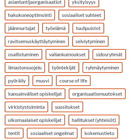
asiantuntijaorganisaatiot
yksityisyys
hakukoneoptimointi
sosiaaliset suhteet
jäänmurtajat
työelämä
tuulipuistot
ravitsemuskäyttäytyminen
selviytyminen
osallistuminen
vallankumoukset
sidosryhmät
ilmastonsuojelu
työntekijät
ryhmäytyminen
pyöräily
muovi
course of life
kansainväliset opiskelijat
organisaatiomuutokset
virkistystoiminta
suositukset
ulkomaalaiset opiskelijat
hallitukset (yhteisöt)
tentit
sosiaaliset ongelmat
kokemustieto