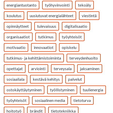
energiantuotanto
työhyvinvointi
tekoäly
koulutus
uusiutuvat energialähteet
viestintä
opinnäytteet
tulevaisuus
digitalisaatio
organisaatiot
tutkimus
työyhteisöt
motivaatio
innovaatiot
opiskelu
tutkimus- ja kehittämistoiminta
terveydenhuolto
opettajat
arviointi
terveysala
jaksaminen
sosiaaliala
kestävä kehitys
palvelut
ostokäyttäytyminen
työllistyminen
tuulienergia
työyhteisöt
sosiaalinen media
tietoturva
hoitotyö
brändit
tietotekniikka