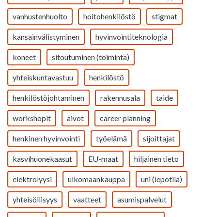
vanhustenhuolto
hoitohenkilöstö
stigmat
kansainvälistyminen
hyvinvointiteknologia
koneet
sitoutuminen (toiminta)
yhteiskuntavastuu
henkilöstö
henkilöstöjohtaminen
rakennusala
taide
workshopit
aivot
career planning
henkinen hyvinvointi
työelämä
sijoittajat
kasvihuonekaasut
EU-maat
hiljainen tieto
elektrolyysi
ulkomaankauppa
uni (lepotila)
yhteisöllisyys
vaatteet
asumispalvelut