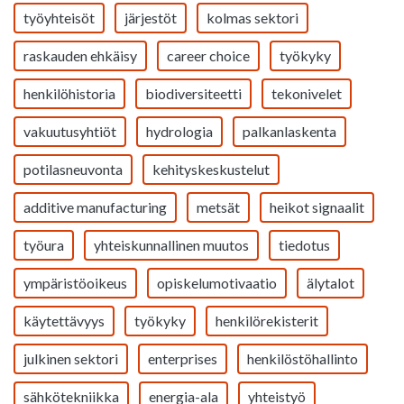
työyhteisöt
järjestöt
kolmas sektori
raskauden ehkäisy
career choice
työkyky
henkilöhistoria
biodiversiteetti
tekonivelet
vakuutusyhtiöt
hydrologia
palkanlaskenta
potilasneuvonta
kehityskeskustelut
additive manufacturing
metsät
heikot signaalit
työura
yhteiskunnallinen muutos
tiedotus
ympäristöoikeus
opiskelumotivaatio
älytalot
käytettävyys
työkyky
henkilörekisterit
julkinen sektori
enterprises
henkilöstöhallinto
sähkötekniikka
energia-ala
yhteistyö