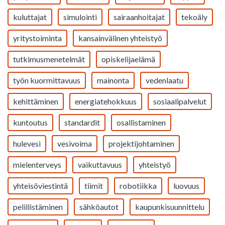
kuluttajat
simulointi
sairaanhoitajat
tekoäly
yritystoiminta
kansainvälinen yhteistyö
tutkimusmenetelmät
opiskelijaelämä
työn kuormittavuus
mainonta
vedenlaatu
kehittäminen
energiatehokkuus
sosiaalipalvelut
kuntoutus
standardit
osallistaminen
hulevesi
vesivoima
projektijohtaminen
mielenterveys
vaikuttavuus
yhteistyö
yhteisöviestintä
tiimit
robotiikka
luovuus
pelillistäminen
sähköautot
kaupunkisuunnittelu