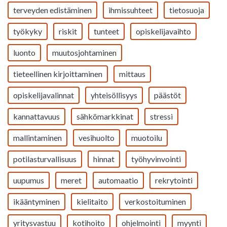
terveyden edistäminen
ihmissuhteet
tietosuoja
työkyky
riskit
tunteet
opiskelijavaihto
luonto
muutosjohtaminen
tieteellinen kirjoittaminen
mittaus
opiskelijavalinnat
yhteisöllisyys
päästöt
kannattavuus
sähkömarkkinat
stressi
mallintaminen
vesihuolto
muotoilu
potilasturvallisuus
hinnat
työhyvinvointi
uupumus
meret
automaatio
rekrytointi
ikääntyminen
kielitaito
verkostoituminen
yritysvastuu
kotihoito
ohjelmointi
myynti