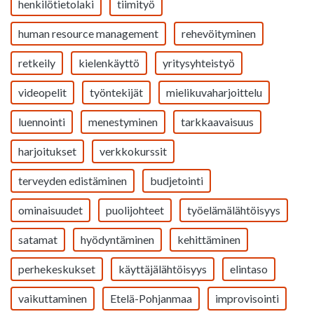
henkilötietolaki
tiimityö
human resource management
rehevöityminen
retkeily
kielenkäyttö
yritysyhteistyö
videopelit
työntekijät
mielikuvaharjoittelu
luennointi
menestyminen
tarkkaavaisuus
harjoitukset
verkkokurssit
terveyden edistäminen
budjetointi
ominaisuudet
puolijohteet
työelämälähtöisyys
satamat
hyödyntäminen
kehittäminen
perhekeskukset
käyttäjälähtöisyys
elintaso
vaikuttaminen
Etelä-Pohjanmaa
improvisointi