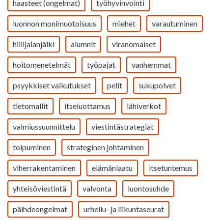
haasteet (ongelmat)
työhyvinvointi
luonnon monimuotoisuus
miehet
varautuminen
hiilijalanjälki
alumnit
viranomaiset
hoitomenetelmät
työpajat
vanhemmat
psyykkiset vaikutukset
pelit
sukupolvet
tietomallit
itseluottamus
lähiverkot
valmiussuunnittelu
viestintästrategiat
toipuminen
strateginen johtaminen
viherrakentaminen
elämänlaatu
itsetuntemus
yhteisöviestintä
valvonta
luontosuhde
päihdeongelmat
urheilu- ja liikuntaseurat