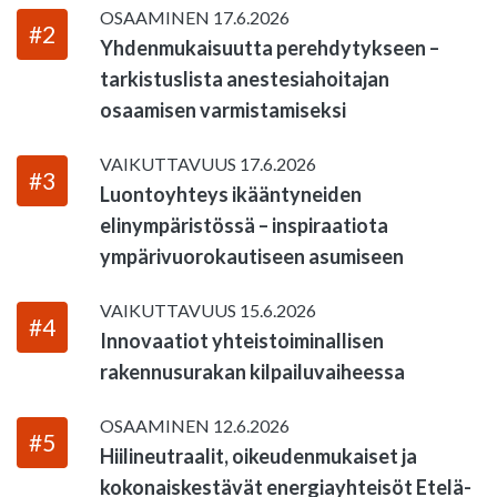
OSAAMINEN
17.6.2026
#2
Yhdenmukaisuutta perehdytykseen –
tarkistuslista anestesiahoitajan
osaamisen varmistamiseksi
VAIKUTTAVUUS
17.6.2026
#3
Luontoyhteys ikääntyneiden
elinympäristössä – inspiraatiota
ympärivuorokautiseen asumiseen
VAIKUTTAVUUS
15.6.2026
#4
Innovaatiot yhteistoiminallisen
rakennusurakan kilpailuvaiheessa
OSAAMINEN
12.6.2026
#5
Hiilineutraalit, oikeudenmukaiset ja
kokonaiskestävät energiayhteisöt Etelä-