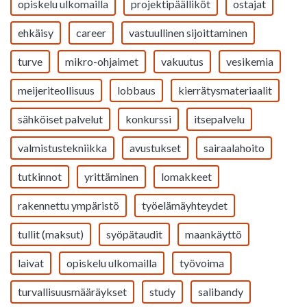
opiskelu ulkomailla
projektipäälliköt
ostajat
ehkäisy
career
vastuullinen sijoittaminen
turve
mikro-ohjaimet
vakuutus
vesikemia
meijeriteollisuus
lobbaus
kierrätysmateriaalit
sähköiset palvelut
konkurssi
itsepalvelu
valmistustekniikka
avustukset
sairaalahoito
tutkinnot
yrittäminen
lomakkeet
rakennettu ympäristö
työelämäyhteydet
tullit (maksut)
syöpätaudit
maankäyttö
laivat
opiskelu ulkomailla
työvoima
turvallisuusmääräykset
study
salibandy