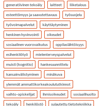
generatiivinen tekoäly
laitteet
liiketalous
esteettömyys ja saavutettavuus
työsuojelu
työvoimapalvelut
käyttäytyminen
henkinen hyvinvointi
oikeudet
sosiaalinen vuorovaikutus
oppilaslähtöisyys
esihenkilötyö
mielenterveyspalvelut
muisti (kognitio)
hankesuunnittelu
kansainvälistyminen
minäkuva
ylemmät ammattikorkeakoulututkinnot
vaihto-opiskelijat
ihmisoikeudet
sosiaalihuolto
tekoäly
henkilöstö
sulautettu tietotekniikka