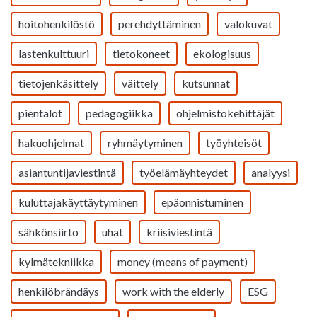
hoitohenkilöstö
perehdyttäminen
valokuvat
lastenkulttuuri
tietokoneet
ekologisuus
tietojenkäsittely
väittely
kutsunnat
pientalot
pedagogiikka
ohjelmistokehittäjät
hakuohjelmat
ryhmäytyminen
työyhteisöt
asiantuntijaviestintä
työelämäyhteydet
analyysi
kuluttajakäyttäytyminen
epäonnistuminen
sähkönsiirto
uhat
kriisiviestintä
kylmätekniikka
money (means of payment)
henkilöbrändäys
work with the elderly
ESG