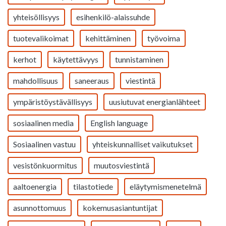
yhteisöllisyys
esihenkilö-alaissuhde
tuotevalikoimat
kehittäminen
työvoima
kerhot
käytettävyys
tunnistaminen
mahdollisuus
saneeraus
viestintä
ympäristöystävällisyys
uusiutuvat energianlähteet
sosiaalinen media
English language
Sosiaalinen vastuu
yhteiskunnalliset vaikutukset
vesistönkuormitus
muutosviestintä
aaltoenergia
tilastotiede
eläytymismenetelmä
asunnottomuus
kokemusasiantuntijat