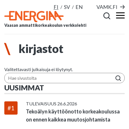
FI
SV
EN
VAMK.FI
Vaasan ammattikorkeakoulun verkkolehti
kirjastot
Valitettavasti julkaisuja ei löytynyt.
Hae sivustolta
UUSIMMAT
TULEVAISUUS
26.6.2026
#1
Tekoälyn käyttöönotto korkeakoulussa
on ennen kaikkea muutosjohtamista