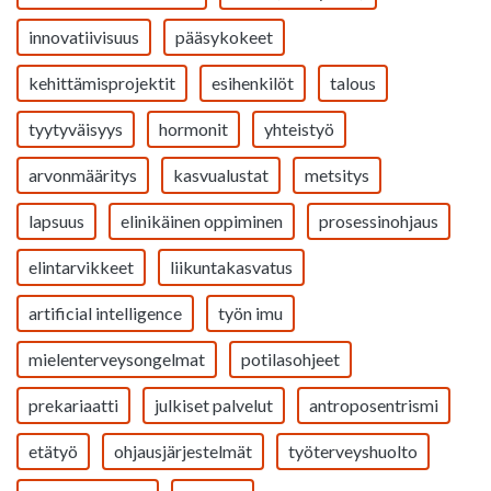
innovatiivisuus
pääsykokeet
kehittämisprojektit
esihenkilöt
talous
tyytyväisyys
hormonit
yhteistyö
arvonmääritys
kasvualustat
metsitys
lapsuus
elinikäinen oppiminen
prosessinohjaus
elintarvikkeet
liikuntakasvatus
artificial intelligence
työn imu
mielenterveysongelmat
potilasohjeet
prekariaatti
julkiset palvelut
antroposentrismi
etätyö
ohjausjärjestelmät
työterveyshuolto