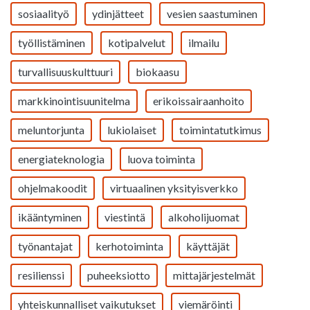
sosiaalityö
ydinjätteet
vesien saastuminen
työllistäminen
kotipalvelut
ilmailu
turvallisuuskulttuuri
biokaasu
markkinointisuunitelma
erikoissairaanhoito
meluntorjunta
lukiolaiset
toimintatutkimus
energiateknologia
luova toiminta
ohjelmakoodit
virtuaalinen yksityisverkko
ikääntyminen
viestintä
alkoholijuomat
työnantajat
kerhotoiminta
käyttäjät
resilienssi
puheeksiotto
mittajärjestelmät
yhteiskunnalliset vaikutukset
viemäröinti