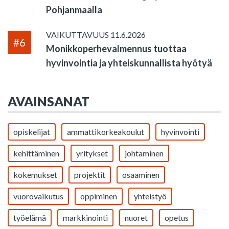
Pohjanmaalla
VAIKUTTAVUUS
11.6.2026
#6
Monikkoperhevalmennus tuottaa
hyvinvointia ja yhteiskunnallista hyötyä
AVAINSANAT
opiskelijat
ammattikorkeakoulut
hyvinvointi
kehittäminen
yritykset
johtaminen
kokemukset
projektit
osaaminen
vuorovaikutus
oppiminen
yhteistyö
työelämä
markkinointi
nuoret
opetus