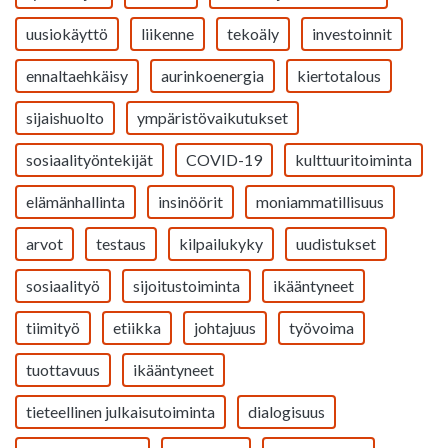
uusiokäyttö
liikenne
tekoäly
investoinnit
ennaltaehkäisy
aurinkoenergia
kiertotalous
sijaishuolto
ympäristövaikutukset
sosiaalityöntekijät
COVID-19
kulttuuritoiminta
elämänhallinta
insinöörit
moniammatillisuus
arvot
testaus
kilpailukyky
uudistukset
sosiaalityö
sijoitustoiminta
ikääntyneet
tiimityö
etiikka
johtajuus
työvoima
tuottavuus
ikääntyneet
tieteellinen julkaisutoiminta
dialogisuus