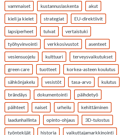
vammaiset
kustannuslaskenta
akut
kieli ja kielet
strategiat
EU-direktiivit
lapsiperheet
tulvat
vertaistuki
työhyvinvointi
verkkosivustot
asenteet
vesiensuojelu
kulttuuri
terveysvaikutukset
green care
tuotteet
korkea-asteen koulutus
sähkönjakelu
vesistöt
tasa-arvo
kulutus
brändäys
dokumentointi
päihdetyö
päihteet
naiset
urheilu
kehittäminen
laadunhallinta
opinto-ohjaus
3D-tulostus
työntekijät
historia
vaikuttajamarkkinointi