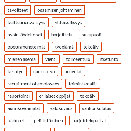
tavoitteet
osaamisen johtaminen
kulttuurienvälisyys
yhteisöllisyys
avoin lähdekoodi
harjoittelu
sukupuoli
opetusmenetelmät
työelämä
tekoäly
miehen asema
vienti
toimeentulo
itsetunto
kesätyö
nuorisotyö
neuvolat
recruitment of employees
toimintamallit
raportointi
erilaiset oppijat
tekoäly
aurinkovoimalat
valokuvaus
sähkönkulutus
päihteet
pelillistäminen
harjoittelupaikat