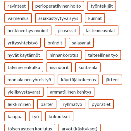
ravinteet
perioperatiivinen hoito
työntekijät
valmennus
asiakastyytyväisyys
kunnat
henkinen hyvinvointi
prosessit
lastenneuvolat
yritysyhteistyö
brändit
salasanat
hyvät käytännöt
hinnankorotus
taiteellinen työ
talvimerenkulku
insinöörit
kunta-ala
monialainen yhteistyö
käyttäjäkokemus
jätteet
ylellisyystavarat
ammatillinen kehitys
leikkiminen
barter
ryhmätyö
pyörätiet
kauppa
työ
kokoukset
toisen asteen koulutus
arvot (käsitykset)