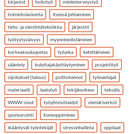
kirjastot
hoitotyö
mielenterveystyö
toimintolaskenta
itsensä johtaminen
tieto- ja viestintätekniikka
järjestöt
työtyytyväisyys
myynninedistäminen
korkeakouluopetus
työaika
kehittäminen
sääntely
kuluttajakäyttäytyminen
projektityö
sijoitukset (talous)
polttokennot
työnantajat
materiaalit
laatutyö
tekijänoikeus
tekoäly
WWW-sivut
työyhteisötaidot
viemäriverkot
sponsorointi
koneoppiminen
ikääntyvät työntekijät
stressinhallinta
oppilaat