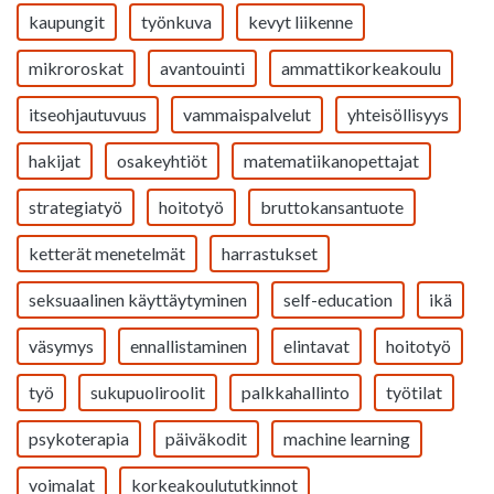
kaupungit
työnkuva
kevyt liikenne
mikroroskat
avantouinti
ammattikorkeakoulu
itseohjautuvuus
vammaispalvelut
yhteisöllisyys
hakijat
osakeyhtiöt
matematiikanopettajat
strategiatyö
hoitotyö
bruttokansantuote
ketterät menetelmät
harrastukset
seksuaalinen käyttäytyminen
self-education
ikä
väsymys
ennallistaminen
elintavat
hoitotyö
työ
sukupuoliroolit
palkkahallinto
työtilat
psykoterapia
päiväkodit
machine learning
voimalat
korkeakoulututkinnot