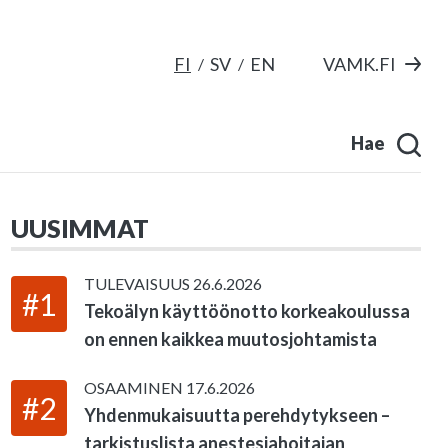
FI
SV
EN
VAMK.FI
Hae
UUSIMMAT
TULEVAISUUS
26.6.2026
#1
Tekoälyn käyttöönotto korkeakoulussa
on ennen kaikkea muutosjohtamista
OSAAMINEN
17.6.2026
#2
Yhdenmukaisuutta perehdytykseen –
tarkistuslista anestesiahoitajan