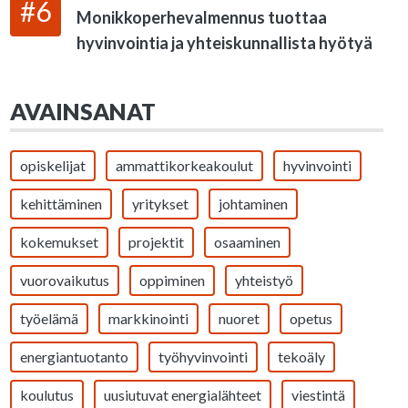
#6
Monikkoperhevalmennus tuottaa
hyvinvointia ja yhteiskunnallista hyötyä
AVAINSANAT
opiskelijat
ammattikorkeakoulut
hyvinvointi
kehittäminen
yritykset
johtaminen
kokemukset
projektit
osaaminen
vuorovaikutus
oppiminen
yhteistyö
työelämä
markkinointi
nuoret
opetus
energiantuotanto
työhyvinvointi
tekoäly
koulutus
uusiutuvat energialähteet
viestintä