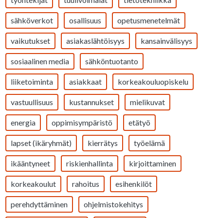
sähköverkot
osallisuus
opetusmenetelmät
vaikutukset
asiakaslähtöisyys
kansainvälisyys
sosiaalinen media
sähköntuotanto
liiketoiminta
asiakkaat
korkeakouluopiskelu
vastuullisuus
kustannukset
mielikuvat
energia
oppimisympäristö
etätyö
lapset (ikäryhmät)
kierrätys
työelämä
ikääntyneet
riskienhallinta
kirjoittaminen
korkeakoulut
rahoitus
esihenkilöt
perehdyttäminen
ohjelmistokehitys