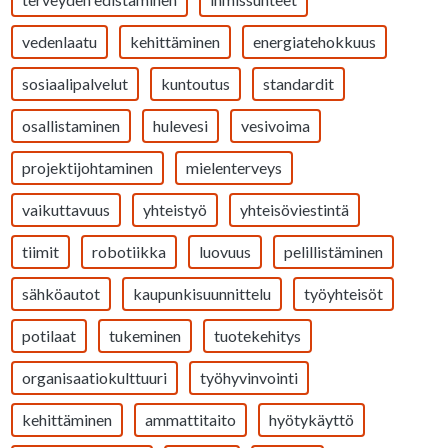
vedenlaatu
kehittäminen
energiatehokkuus
sosiaalipalvelut
kuntoutus
standardit
osallistaminen
hulevesi
vesivoima
projektijohtaminen
mielenterveys
vaikuttavuus
yhteistyö
yhteisöviestintä
tiimit
robotiikka
luovuus
pelillistäminen
sähköautot
kaupunkisuunnittelu
työyhteisöt
potilaat
tukeminen
tuotekehitys
organisaatiokulttuuri
työhyvinvointi
kehittäminen
ammattitaito
hyötykäyttö