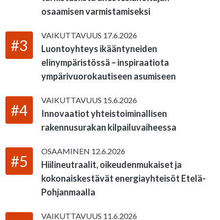
osaamisen varmistamiseksi
VAIKUTTAVUUS
17.6.2026
#3
Luontoyhteys ikääntyneiden
elinympäristössä – inspiraatiota
ympärivuorokautiseen asumiseen
VAIKUTTAVUUS
15.6.2026
#4
Innovaatiot yhteistoiminallisen
rakennusurakan kilpailuvaiheessa
OSAAMINEN
12.6.2026
#5
Hiilineutraalit, oikeudenmukaiset ja
kokonaiskestävät energiayhteisöt Etelä-
Pohjanmaalla
VAIKUTTAVUUS
11.6.2026