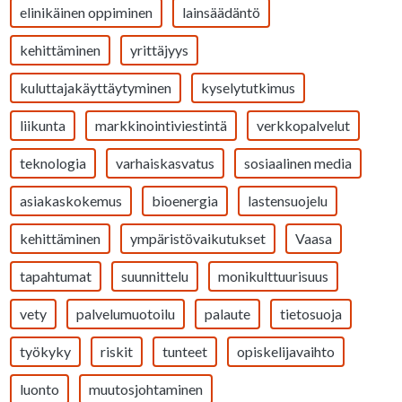
elinikäinen oppiminen
lainsäädäntö
kehittäminen
yrittäjyys
kuluttajakäyttäytyminen
kyselytutkimus
liikunta
markkinointiviestintä
verkkopalvelut
teknologia
varhaiskasvatus
sosiaalinen media
asiakaskokemus
bioenergia
lastensuojelu
kehittäminen
ympäristövaikutukset
Vaasa
tapahtumat
suunnittelu
monikulttuurisuus
vety
palvelumuotoilu
palaute
tietosuoja
työkyky
riskit
tunteet
opiskelijavaihto
luonto
muutosjohtaminen