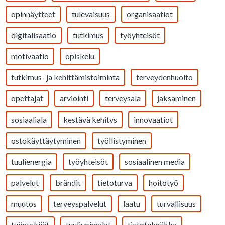
opinnäytteet
tulevaisuus
organisaatiot
digitalisaatio
tutkimus
työyhteisöt
motivaatio
opiskelu
tutkimus- ja kehittämistoiminta
terveydenhuolto
opettajat
arviointi
terveysala
jaksaminen
sosiaaliala
kestävä kehitys
innovaatiot
ostokäyttäytyminen
työllistyminen
tuulienergia
työyhteisöt
sosiaalinen media
palvelut
brändit
tietoturva
hoitotyö
muutos
terveyspalvelut
laatu
turvallisuus
työntekijät
tuulivoimalat
tietotekniikka