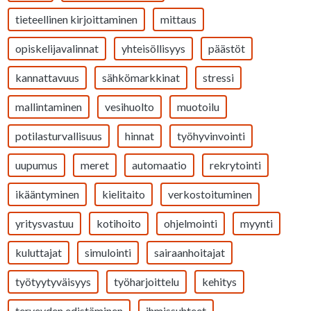
tieteellinen kirjoittaminen
mittaus
opiskelijavalinnat
yhteisöllisyys
päästöt
kannattavuus
sähkömarkkinat
stressi
mallintaminen
vesihuolto
muotoilu
potilasturvallisuus
hinnat
työhyvinvointi
uupumus
meret
automaatio
rekrytointi
ikääntyminen
kielitaito
verkostoituminen
yritysvastuu
kotihoito
ohjelmointi
myynti
kuluttajat
simulointi
sairaanhoitajat
työtyytyväisyys
työharjoittelu
kehitys
terveyden edistäminen
ihmissuhteet