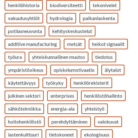
henkilöhistoria
biodiversiteetti
tekonivelet
vakuutusyhtiöt
hydrologia
palkanlaskenta
potilasneuvonta
kehityskeskustelut
additive manufacturing
metsät
heikot signaalit
työura
yhteiskunnallinen muutos
tiedotus
ympäristöoikeus
opiskelumotivaatio
älytalot
käytettävyys
työkyky
henkilörekisterit
julkinen sektori
enterprises
henkilöstöhallinto
sähkötekniikka
energia-ala
yhteistyö
hoitohenkilöstö
perehdyttäminen
valokuvat
lastenkulttuuri
tietokoneet
ekologisuus