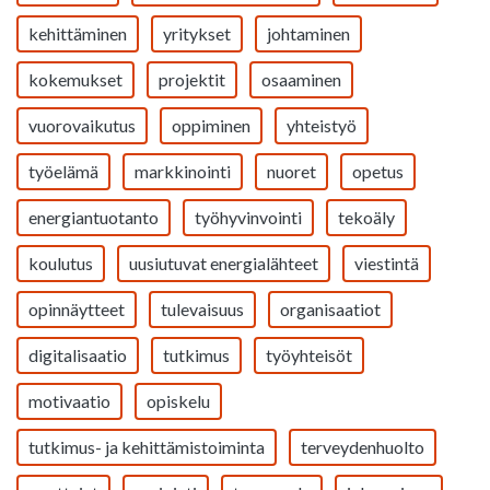
kehittäminen
yritykset
johtaminen
kokemukset
projektit
osaaminen
vuorovaikutus
oppiminen
yhteistyö
työelämä
markkinointi
nuoret
opetus
energiantuotanto
työhyvinvointi
tekoäly
koulutus
uusiutuvat energialähteet
viestintä
opinnäytteet
tulevaisuus
organisaatiot
digitalisaatio
tutkimus
työyhteisöt
motivaatio
opiskelu
tutkimus- ja kehittämistoiminta
terveydenhuolto