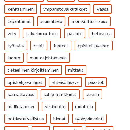
kehittäminen
ympäristövaikutukset
Vaasa
tapahtumat
suunnittelu
monikulttuurisuus
vety
palvelumuotoilu
palaute
tietosuoja
työkyky
riskit
tunteet
opiskelijavaihto
luonto
muutosjohtaminen
tieteellinen kirjoittaminen
mittaus
opiskelijavalinnat
yhteisöllisyys
päästöt
kannattavuus
sähkömarkkinat
stressi
mallintaminen
vesihuolto
muotoilu
potilasturvallisuus
hinnat
työhyvinvointi