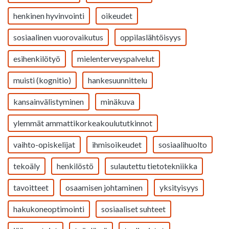
henkinen hyvinvointi
oikeudet
sosiaalinen vuorovaikutus
oppilaslähtöisyys
esihenkilötyö
mielenterveyspalvelut
muisti (kognitio)
hankesuunnittelu
kansainvälistyminen
minäkuva
ylemmät ammattikorkeakoulututkinnot
vaihto-opiskelijat
ihmisoikeudet
sosiaalihuolto
tekoäly
henkilöstö
sulautettu tietotekniikka
tavoitteet
osaamisen johtaminen
yksityisyys
hakukoneoptimointi
sosiaaliset suhteet