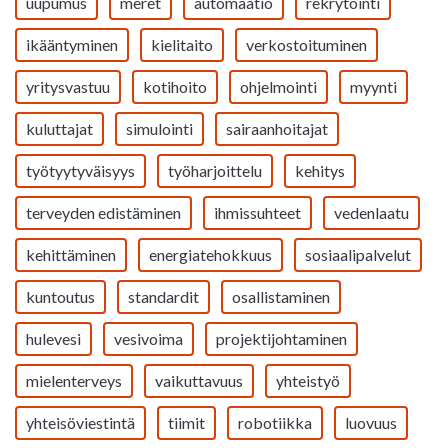
uupumus
meret
automaatio
rekrytointi
ikääntyminen
kielitaito
verkostoituminen
yritysvastuu
kotihoito
ohjelmointi
myynti
kuluttajat
simulointi
sairaanhoitajat
työtyytyväisyys
työharjoittelu
kehitys
terveyden edistäminen
ihmissuhteet
vedenlaatu
kehittäminen
energiatehokkuus
sosiaalipalvelut
kuntoutus
standardit
osallistaminen
hulevesi
vesivoima
projektijohtaminen
mielenterveys
vaikuttavuus
yhteistyö
yhteisöviestintä
tiimit
robotiikka
luovuus