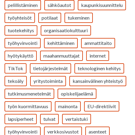
pelillistäminen
sähköautot
kaupunkisuunnittelu
työyhteisöt
potilaat
tukeminen
tuotekehitys
organisaatiokulttuuri
työhyvinvointi
kehittäminen
ammattitaito
hyötykäyttö
maahanmuuttajat
internet
TikTok
tietojärjestelmät
teknologinen kehitys
tekoäly
yritystoiminta
kansainvälinen yhteistyö
tutkimusmenetelmät
opiskelijaelämä
työn kuormittavuus
mainonta
EU-direktiivit
lapsiperheet
tulvat
vertaistuki
työhyvinvointi
verkkosivustot
asenteet