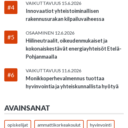
VAIKUTTAVUUS
15.6.2026
#4
Innovaatiot yhteistoiminallisen
rakennusurakan kilpailuvaiheessa
OSAAMINEN
12.6.2026
#5
Hiilineutraalit, oikeudenmukaiset ja
kokonaiskestävät energiayhteisöt Etelä-
Pohjanmaalla
VAIKUTTAVUUS
11.6.2026
#6
Monikkoperhevalmennus tuottaa
hyvinvointia ja yhteiskunnallista hyötyä
AVAINSANAT
opiskelijat
ammattikorkeakoulut
hyvinvointi