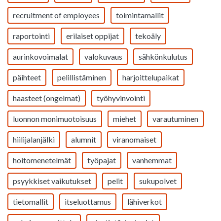
recruitment of employees
toimintamallit
raportointi
erilaiset oppijat
tekoäly
aurinkovoimalat
valokuvaus
sähkönkulutus
päihteet
pelillistäminen
harjoittelupaikat
haasteet (ongelmat)
työhyvinvointi
luonnon monimuotoisuus
miehet
varautuminen
hiilijalanjälki
alumnit
viranomaiset
hoitomenetelmät
työpajat
vanhemmat
psyykkiset vaikutukset
pelit
sukupolvet
tietomallit
itseluottamus
lähiverkot