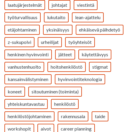
laatujärjestelmät
johtajat
viestintä
työturvallisuus
lukutaito
lean-ajattelu
etäjohtaminen
yksinäisyys
ehkäisevä päihdetyö
z-sukupolvi
urheilijat
työyhteisöt
henkinen hyvinvointi
jätteet
käytettävyys
vanhustenhuolto
hoitohenkilöstö
stigmat
kansainvälistyminen
hyvinvointiteknologia
koneet
sitoutuminen (toiminta)
yhteiskuntavastuu
henkilöstö
henkilöstöjohtaminen
rakennusala
taide
workshopit
aivot
career planning