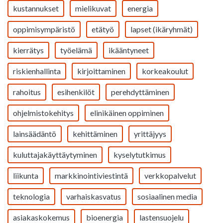
kustannukset
mielikuvat
energia
oppimisympäristö
etätyö
lapset (ikäryhmät)
kierrätys
työelämä
ikääntyneet
riskienhallinta
kirjoittaminen
korkeakoulut
rahoitus
esihenkilöt
perehdyttäminen
ohjelmistokehitys
elinikäinen oppiminen
lainsäädäntö
kehittäminen
yrittäjyys
kuluttajakäyttäytyminen
kyselytutkimus
liikunta
markkinointiviestintä
verkkopalvelut
teknologia
varhaiskasvatus
sosiaalinen media
asiakaskokemus
bioenergia
lastensuojelu