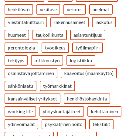
henkilöstö
vesitase
verotus
unelmat
viestintäkulttuuri
rakennusaineet
laskutus
huumeet
taukoliikunta
asiantuntijuus
gerontologia
työoikeus
työilmapiiri
tekijyys
tutkimustyö
logistiikka
osallistava johtaminen
kaavoitus (maankäyttö)
sähkönlaatu
työmarkkinat
kansainväliset yritykset
henkilöstöhankinta
working life
yhdyskuntajätteet
kehittäminen
ydinvoimalat
psykiatrinen hoito
tekstiilit