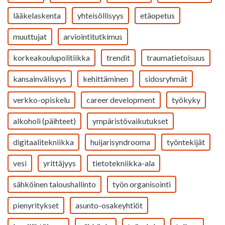
lääkelaskenta
yhteisöllisyys
etäopetus
muuttujat
arviointitutkimus
korkeakoulupolitiikka
trendit
traumatietoisuus
kansainvälisyys
kehittäminen
sidosryhmät
verkko-opiskelu
career development
työkyky
alkoholi (päihteet)
ympäristövaikutukset
digitaalitekniikka
huijarisyndrooma
työntekijät
vesi
yrittäjyys
tietotekniikka-ala
sähköinen taloushallinto
työn organisointi
pienyritykset
asunto-osakeyhtiöt