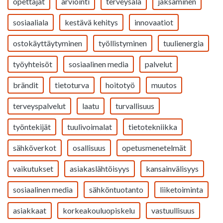
opettajat
arviointi
terveysala
jaksaminen
sosiaaliala
kestävä kehitys
innovaatiot
ostokäyttäytyminen
työllistyminen
tuulienergia
työyhteisöt
sosiaalinen media
palvelut
brändit
tietoturva
hoitotyö
muutos
terveyspalvelut
laatu
turvallisuus
työntekijät
tuulivoimalat
tietotekniikka
sähköverkot
osallisuus
opetusmenetelmät
vaikutukset
asiakaslähtöisyys
kansainvälisyys
sosiaalinen media
sähköntuotanto
liiketoiminta
asiakkaat
korkeakouluopiskelu
vastuullisuus