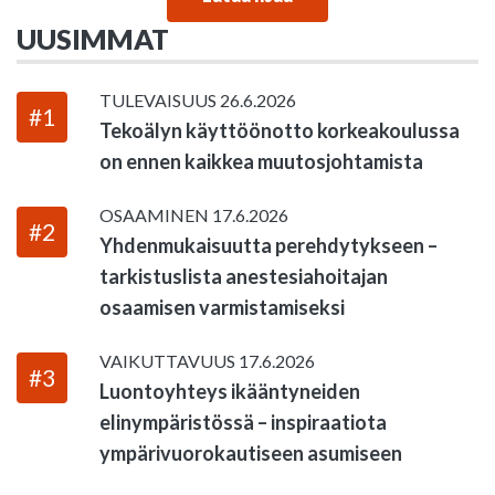
UUSIMMAT
TULEVAISUUS
26.6.2026
#1
Tekoälyn käyttöönotto korkeakoulussa
on ennen kaikkea muutosjohtamista
OSAAMINEN
17.6.2026
#2
Yhdenmukaisuutta perehdytykseen –
tarkistuslista anestesiahoitajan
osaamisen varmistamiseksi
VAIKUTTAVUUS
17.6.2026
#3
Luontoyhteys ikääntyneiden
elinympäristössä – inspiraatiota
ympärivuorokautiseen asumiseen