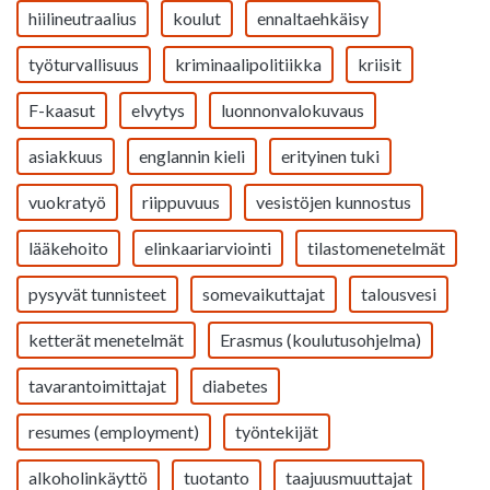
hiilineutraalius
koulut
ennaltaehkäisy
työturvallisuus
kriminaalipolitiikka
kriisit
F-kaasut
elvytys
luonnonvalokuvaus
asiakkuus
englannin kieli
erityinen tuki
vuokratyö
riippuvuus
vesistöjen kunnostus
lääkehoito
elinkaariarviointi
tilastomenetelmät
pysyvät tunnisteet
somevaikuttajat
talousvesi
ketterät menetelmät
Erasmus (koulutusohjelma)
tavarantoimittajat
diabetes
resumes (employment)
työntekijät
alkoholinkäyttö
tuotanto
taajuusmuuttajat