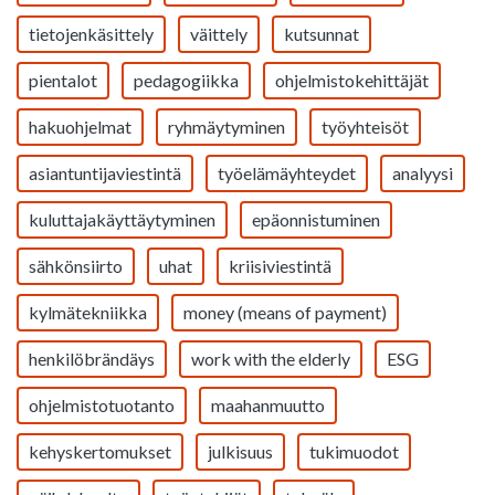
tietojenkäsittely
väittely
kutsunnat
pientalot
pedagogiikka
ohjelmistokehittäjät
hakuohjelmat
ryhmäytyminen
työyhteisöt
asiantuntijaviestintä
työelämäyhteydet
analyysi
kuluttajakäyttäytyminen
epäonnistuminen
sähkönsiirto
uhat
kriisiviestintä
kylmätekniikka
money (means of payment)
henkilöbrändäys
work with the elderly
ESG
ohjelmistotuotanto
maahanmuutto
kehyskertomukset
julkisuus
tukimuodot