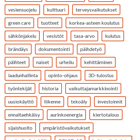
vesiensuojelu
kulttuuri
terveysvaikutukset
green care
tuotteet
korkea-asteen koulutus
sähkönjakelu
vesistöt
tasa-arvo
kulutus
brändäys
dokumentointi
päihdetyö
päihteet
naiset
urheilu
kehittäminen
laadunhallinta
opinto-ohjaus
3D-tulostus
työntekijät
historia
vaikuttajamarkkinointi
uusiokäyttö
liikenne
tekoäly
investoinnit
ennaltaehkäisy
aurinkoenergia
kiertotalous
sijaishuolto
ympäristövaikutukset