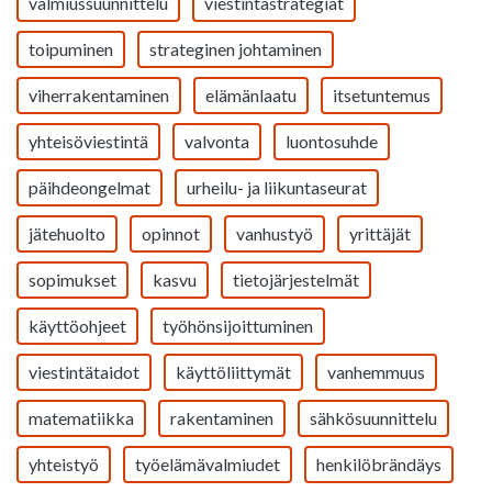
valmiussuunnittelu
viestintästrategiat
toipuminen
strateginen johtaminen
viherrakentaminen
elämänlaatu
itsetuntemus
yhteisöviestintä
valvonta
luontosuhde
päihdeongelmat
urheilu- ja liikuntaseurat
jätehuolto
opinnot
vanhustyö
yrittäjät
sopimukset
kasvu
tietojärjestelmät
käyttöohjeet
työhönsijoittuminen
viestintätaidot
käyttöliittymät
vanhemmuus
matematiikka
rakentaminen
sähkösuunnittelu
yhteistyö
työelämävalmiudet
henkilöbrändäys