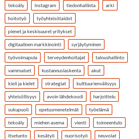
tekoäly
Instagram
tiedonhallinta
arki
hoitotyö
työyhteisötaidot
pienet ja keskisuuret yritykset
digitaalinen markkinointi
syrjäytyminen
työvoimapula
terveydenhoitajat
taloushallinto
vammaiset
kustannuslaskenta
akut
kieli ja kielet
strategiat
kulttuurienvälisyys
yhteisöllisyys
avoin lähdekoodi
harjoittelu
sukupuoli
opetusmenetelmät
työelämä
tekoäly
miehen asema
vienti
toimeentulo
itsetunto
kesätyö
nuorisotyö
neuvolat