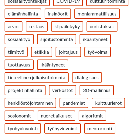
sosiaalityöntekijät
COVID-19
kulttuuritoiminta
elämänhallinta
insinöörit
moniammatillisuus
arvot
testaus
kilpailukyky
uudistukset
sosiaalityö
sijoitustoiminta
ikääntyneet
tiimityö
etiikka
johtajuus
työvoima
tuottavuus
ikääntyneet
tieteellinen julkaisutoiminta
dialogisuus
projektinhallinta
verkostot
3D-mallinnus
henkilöstöjohtaminen
pandemiat
kulttuurierot
sosionomit
nuoret aikuiset
algoritmit
työhyvinvointi
työhyvinvointi
mentorointi