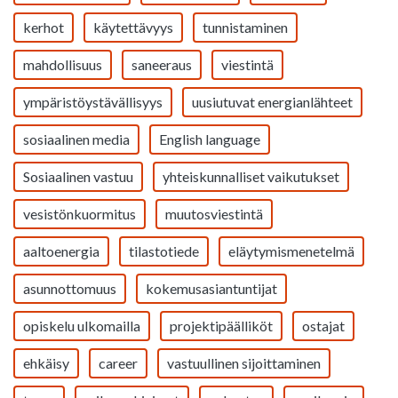
kerhot
käytettävyys
tunnistaminen
mahdollisuus
saneeraus
viestintä
ympäristöystävällisyys
uusiutuvat energianlähteet
sosiaalinen media
English language
Sosiaalinen vastuu
yhteiskunnalliset vaikutukset
vesistönkuormitus
muutosviestintä
aaltoenergia
tilastotiede
eläytymismenetelmä
asunnottomuus
kokemusasiantuntijat
opiskelu ulkomailla
projektipäälliköt
ostajat
ehkäisy
career
vastuullinen sijoittaminen