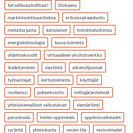
turvallisuuskulttuuri
biokaasu
markkinointisuunitelma
erikoissairaanhoito
meluntorjunta
lukiolaiset
toimintatutkimus
energiateknologia
luova toiminta
ohjelmakoodit
virtuaalinen yksityisverkko
ikääntyminen
viestintä
alkoholijuomat
työnantajat
kerhotoiminta
käyttäjät
resilienssi
puheeksiotto
mittajärjestelmät
yhteiskunnalliset vaikutukset
viemäröinti
peruskoulu
kielen oppiminen
oppimisvaikeudet
syrjintä
yhteiskunta
vesien tila
vesivoimalat