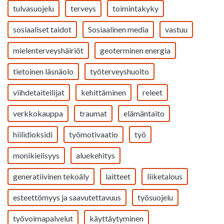
tulvasuojelu
terveys
toimintakyky
sosiaaliset taidot
Sosiaalinen media
vastuu
mielenterveyshäiriöt
geoterminen energia
tietoinen läsnäolo
työterveyshuolto
viihdetaiteilijat
kehittäminen
releet
verkkokauppa
traumat
elämäntaito
hiilidioksidi
työmotivaatio
työ
monikielisyys
aluekehitys
generatiivinen tekoäly
laitteet
liiketalous
esteettömyys ja saavutettavuus
työsuojelu
työvoimapalvelut
käyttäytyminen