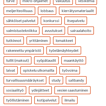
turve
mikro-ohjaimet
vakuutus
vesikemia
meijeriteollisuus
lobbaus
kierrätysmateriaalit
sähköiset palvelut
konkurssi
itsepalvelu
valmistustekniikka
avustukset
sairaalahoito
tutkinnot
yrittäminen
lomakkeet
rakennettu ympäristö
työelämäyhteydet
tullit (maksut)
syöpätaudit
maankäyttö
laivat
opiskelu ulkomailla
työvoima
turvallisuusmääräykset
study
salibandy
sosiaalityö
ydinjätteet
vesien saastuminen
työllistäminen
kotipalvelut
ilmailu