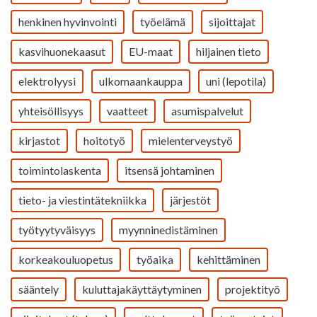
henkinen hyvinvointi
työelämä
sijoittajat
kasvihuonekaasut
EU-maat
hiljainen tieto
elektrolyysi
ulkomaankauppa
uni (lepotila)
yhteisöllisyys
vaatteet
asumispalvelut
kirjastot
hoitotyö
mielenterveystyö
toimintolaskenta
itsensä johtaminen
tieto- ja viestintätekniikka
järjestöt
työtyytyväisyys
myynninedistäminen
korkeakouluopetus
työaika
kehittäminen
sääntely
kuluttajakäyttäytyminen
projektityö