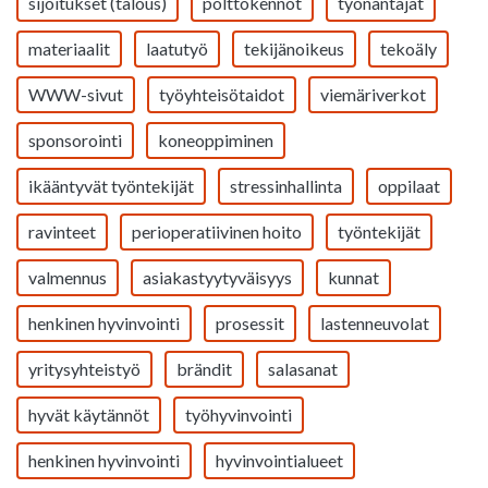
sijoitukset (talous)
polttokennot
työnantajat
materiaalit
laatutyö
tekijänoikeus
tekoäly
WWW-sivut
työyhteisötaidot
viemäriverkot
sponsorointi
koneoppiminen
ikääntyvät työntekijät
stressinhallinta
oppilaat
ravinteet
perioperatiivinen hoito
työntekijät
valmennus
asiakastyytyväisyys
kunnat
henkinen hyvinvointi
prosessit
lastenneuvolat
yritysyhteistyö
brändit
salasanat
hyvät käytännöt
työhyvinvointi
henkinen hyvinvointi
hyvinvointialueet