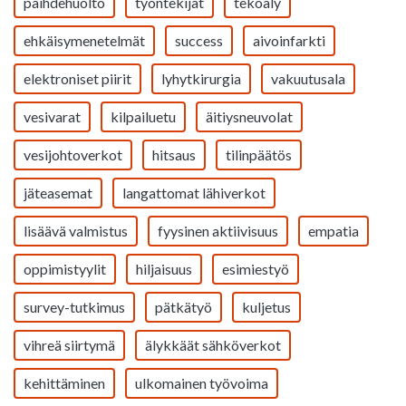
päihdehuolto
työntekijät
tekoäly
ehkäisymenetelmät
success
aivoinfarkti
elektroniset piirit
lyhytkirurgia
vakuutusala
vesivarat
kilpailuetu
äitiysneuvolat
vesijohtoverkot
hitsaus
tilinpäätös
jäteasemat
langattomat lähiverkot
lisäävä valmistus
fyysinen aktiivisuus
empatia
oppimistyylit
hiljaisuus
esimiestyö
survey-tutkimus
pätkätyö
kuljetus
vihreä siirtymä
älykkäät sähköverkot
kehittäminen
ulkomainen työvoima