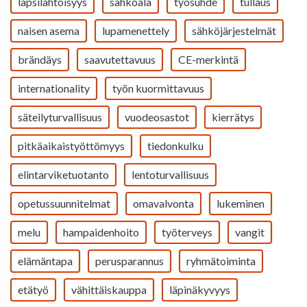
lapsilähtöisyys
sähköala
työsuhde
tullaus
naisen asema
lupamenettely
sähköjärjestelmät
brändäys
saavutettavuus
CE-merkintä
internationality
työn kuormittavuus
säteilyturvallisuus
vuodeosastot
kierrätys
pitkäaikaistyöttömyys
tiedonkulku
elintarviketuotanto
lentoturvallisuus
opetussuunnitelmat
omavalvonta
lukeminen
melu
hampaidenhoito
työterveys
vangit
elämäntapa
perusparannus
ryhmätoiminta
etätyö
vähittäiskauppa
läpinäkyvyys