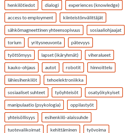
henkilötiedot
dialogi
experiences (knowledge)
access to employment
kiinteistönvälittäjät
sähkömagneettinen yhteensopivuus
sosiaaliohjaajat
torium
yritysneuvonta
pätevyys
työttömyys
lapset (ikäryhmät)
viheralueet
kauko-ohjaus
autot
robotit
hinnoittelu
lähiesihenkilöt
tehoelektroniikka
sosiaaliset suhteet
työyhteisöt
osatyökykyiset
manipulaatio (psykologia)
oppilastyöt
yhteisöllisyys
esihenkilö-alaissuhde
tuotevalikoimat
kehittäminen
työvoima