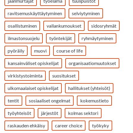
jäänmurtajat
työelämä
tuulipuistot
ravitsemuskäyttäytyminen
selviytyminen
osallistuminen
vallankumoukset
sidosryhmät
ilmastonsuojelu
työntekijät
ryhmäytyminen
pyöräily
muovi
course of life
kansainväliset opiskelijat
organisaatiomuutokset
virkistystoiminta
suositukset
ulkomaalaiset opiskelijat
hallitukset (yhteisöt)
tentit
sosiaaliset ongelmat
kokemustieto
työyhteisöt
järjestöt
kolmas sektori
raskauden ehkäisy
career choice
työkyky