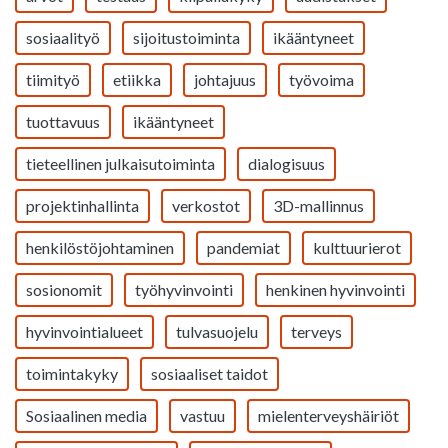
sosiaalityö
sijoitustoiminta
ikääntyneet
tiimityö
etiikka
johtajuus
työvoima
tuottavuus
ikääntyneet
tieteellinen julkaisutoiminta
dialogisuus
projektinhallinta
verkostot
3D-mallinnus
henkilöstöjohtaminen
pandemiat
kulttuurierot
sosionomit
työhyvinvointi
henkinen hyvinvointi
hyvinvointialueet
tulvasuojelu
terveys
toimintakyky
sosiaaliset taidot
Sosiaalinen media
vastuu
mielenterveyshäiriöt