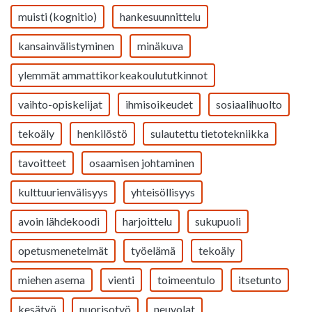
muisti (kognitio)
hankesuunnittelu
kansainvälistyminen
minäkuva
ylemmät ammattikorkeakoulututkinnot
vaihto-opiskelijat
ihmisoikeudet
sosiaalihuolto
tekoäly
henkilöstö
sulautettu tietotekniikka
tavoitteet
osaamisen johtaminen
kulttuurienvälisyys
yhteisöllisyys
avoin lähdekoodi
harjoittelu
sukupuoli
opetusmenetelmät
työelämä
tekoäly
miehen asema
vienti
toimeentulo
itsetunto
kesätyö
nuorisotyö
neuvolat