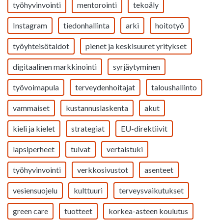
työhyvinvointi
mentorointi
tekoäly
Instagram
tiedonhallinta
arki
hoitotyö
työyhteisötaidot
pienet ja keskisuuret yritykset
digitaalinen markkinointi
syrjäytyminen
työvoimapula
terveydenhoitajat
taloushallinto
vammaiset
kustannuslaskenta
akut
kieli ja kielet
strategiat
EU-direktiivit
lapsiperheet
tulvat
vertaistuki
työhyvinvointi
verkkosivustot
asenteet
vesiensuojelu
kulttuuri
terveysvaikutukset
green care
tuotteet
korkea-asteen koulutus