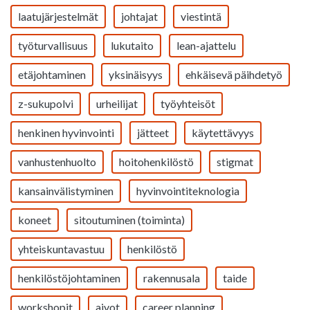
laatujärjestelmät
johtajat
viestintä
työturvallisuus
lukutaito
lean-ajattelu
etäjohtaminen
yksinäisyys
ehkäisevä päihdetyö
z-sukupolvi
urheilijat
työyhteisöt
henkinen hyvinvointi
jätteet
käytettävyys
vanhustenhuolto
hoitohenkilöstö
stigmat
kansainvälistyminen
hyvinvointiteknologia
koneet
sitoutuminen (toiminta)
yhteiskuntavastuu
henkilöstö
henkilöstöjohtaminen
rakennusala
taide
workshopit
aivot
career planning