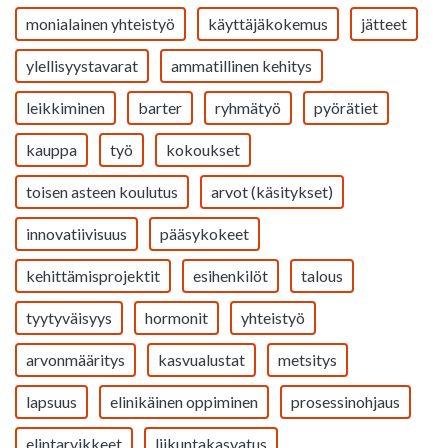
monialainen yhteistyö
käyttäjäkokemus
jätteet
ylellisyystavarat
ammatillinen kehitys
leikkiminen
barter
ryhmätyö
pyörätiet
kauppa
työ
kokoukset
toisen asteen koulutus
arvot (käsitykset)
innovatiivisuus
pääsykokeet
kehittämisprojektit
esihenkilöt
talous
tyytyväisyys
hormonit
yhteistyö
arvonmääritys
kasvualustat
metsitys
lapsuus
elinikäinen oppiminen
prosessinohjaus
elintarvikkeet
liikuntakasvatus