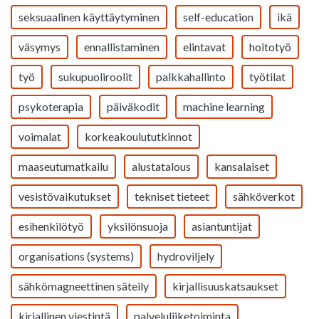
seksuaalinen käyttäytyminen
self-education
ikä
väsymys
ennallistaminen
elintavat
hoitotyö
työ
sukupuoliroolit
palkkahallinto
työtilat
psykoterapia
päiväkodit
machine learning
voimalat
korkeakoulututkinnot
maaseutumatkailu
alustatalous
kansalaiset
vesistövaikutukset
tekniset tieteet
sähköverkot
esihenkilötyö
yksilönsuoja
asiantuntijat
organisations (systems)
hydroviljely
sähkömagneettinen säteily
kirjallisuuskatsaukset
kirjallinen viestintä
palveluliiketoiminta