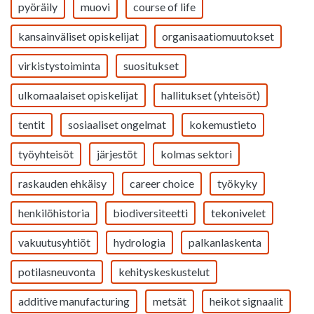
pyöräily
muovi
course of life
kansainväliset opiskelijat
organisaatiomuutokset
virkistystoiminta
suositukset
ulkomaalaiset opiskelijat
hallitukset (yhteisöt)
tentit
sosiaaliset ongelmat
kokemustieto
työyhteisöt
järjestöt
kolmas sektori
raskauden ehkäisy
career choice
työkyky
henkilöhistoria
biodiversiteetti
tekonivelet
vakuutusyhtiöt
hydrologia
palkanlaskenta
potilasneuvonta
kehityskeskustelut
additive manufacturing
metsät
heikot signaalit