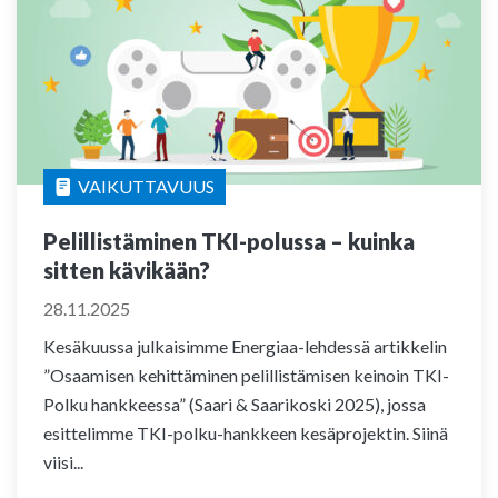
VAIKUTTAVUUS
Pelillistäminen TKI-polussa – kuinka
sitten kävikään?
28.11.2025
Kesäkuussa julkaisimme Energiaa-lehdessä artikkelin
”Osaamisen kehittäminen pelillistämisen keinoin TKI-
Polku hankkeessa” (Saari & Saarikoski 2025), jossa
esittelimme TKI-polku-hankkeen kesäprojektin. Siinä
viisi...