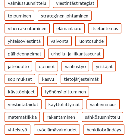
valmiussuunnittelu
viestintästrategiat
toipuminen
strateginen johtaminen
viherrakentaminen
elämänlaatu
itsetuntemus
yhteisöviestintä
valvonta
luontosuhde
päihdeongelmat
urheilu- ja liikuntaseurat
jätehuolto
opinnot
vanhustyö
yrittäjät
sopimukset
kasvu
tietojärjestelmät
käyttöohjeet
työhönsijoittuminen
viestintätaidot
käyttöliittymät
vanhemmuus
matematiikka
rakentaminen
sähkösuunnittelu
yhteistyö
työelämävalmiudet
henkilöbrändäys