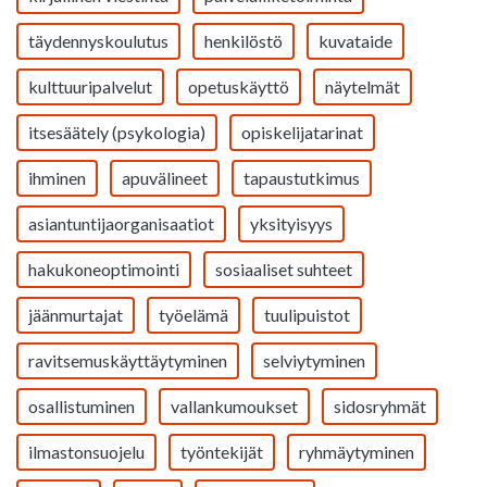
täydennyskoulutus
henkilöstö
kuvataide
kulttuuripalvelut
opetuskäyttö
näytelmät
itsesäätely (psykologia)
opiskelijatarinat
ihminen
apuvälineet
tapaustutkimus
asiantuntijaorganisaatiot
yksityisyys
hakukoneoptimointi
sosiaaliset suhteet
jäänmurtajat
työelämä
tuulipuistot
ravitsemuskäyttäytyminen
selviytyminen
osallistuminen
vallankumoukset
sidosryhmät
ilmastonsuojelu
työntekijät
ryhmäytyminen