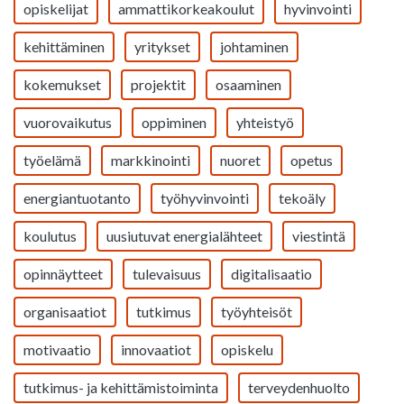
opiskelijat
ammattikorkeakoulut
hyvinvointi
kehittäminen
yritykset
johtaminen
kokemukset
projektit
osaaminen
vuorovaikutus
oppiminen
yhteistyö
työelämä
markkinointi
nuoret
opetus
energiantuotanto
työhyvinvointi
tekoäly
koulutus
uusiutuvat energialähteet
viestintä
opinnäytteet
tulevaisuus
digitalisaatio
organisaatiot
tutkimus
työyhteisöt
motivaatio
innovaatiot
opiskelu
tutkimus- ja kehittämistoiminta
terveydenhuolto