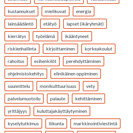
kustannukset
mielikuvat
energia
lainsäädäntö
etätyö
lapset (ikäryhmät)
kierrätys
työelämä
ikääntyneet
riskienhallinta
kirjoittaminen
korkeakoulut
rahoitus
esihenkilöt
perehdyttäminen
ohjelmistokehitys
elinikäinen oppiminen
suunnittelu
monikulttuurisuus
vety
palvelumuotoilu
palaute
kehittäminen
yrittäjyys
kuluttajakäyttäytyminen
kyselytutkimus
liikunta
markkinointiviestintä