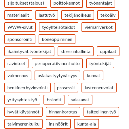
sijoitukset (talous)
polttokennot
työnantajat
materiaalit
laatutyö
tekijänoikeus
tekoäly
WWW-sivut
työyhteisötaidot
viemäriverkot
sponsorointi
koneoppiminen
ikääntyvät työntekijät
stressinhallinta
oppilaat
ravinteet
perioperatiivinen hoito
työntekijät
valmennus
asiakastyytyväisyys
kunnat
henkinen hyvinvointi
prosessit
lastenneuvolat
yritysyhteistyö
brändit
salasanat
hyvät käytännöt
hinnankorotus
taiteellinen työ
talvimerenkulku
insinöörit
kunta-ala