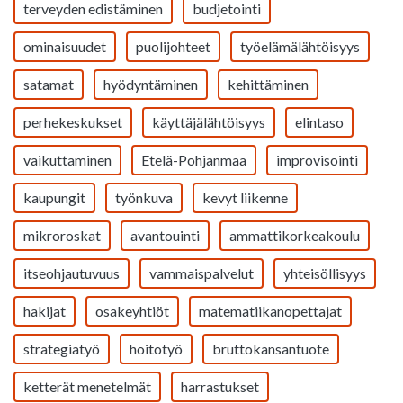
terveyden edistäminen
budjetointi
ominaisuudet
puolijohteet
työelämälähtöisyys
satamat
hyödyntäminen
kehittäminen
perhekeskukset
käyttäjälähtöisyys
elintaso
vaikuttaminen
Etelä-Pohjanmaa
improvisointi
kaupungit
työnkuva
kevyt liikenne
mikroroskat
avantouinti
ammattikorkeakoulu
itseohjautuvuus
vammaispalvelut
yhteisöllisyys
hakijat
osakeyhtiöt
matematiikanopettajat
strategiatyö
hoitotyö
bruttokansantuote
ketterät menetelmät
harrastukset