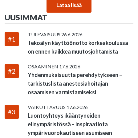
Lataa lisää
UUSIMMAT
TULEVAISUUS
26.6.2026
#1
Tekoälyn käyttöönotto korkeakoulussa
on ennen kaikkea muutosjohtamista
OSAAMINEN
17.6.2026
#2
Yhdenmukaisuutta perehdytykseen –
tarkistuslista anestesiahoitajan
osaamisen varmistamiseksi
VAIKUTTAVUUS
17.6.2026
#3
Luontoyhteys ikääntyneiden
elinympäristössä – inspiraatiota
ympärivuorokautiseen asumiseen