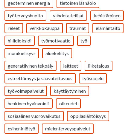
geoterminen energia
tietoinen läsnäolo
työterveyshuolto
viihdetaiteilijat
kehittäminen
releet
verkkokauppa
traumat
elämäntaito
hiilidioksidi
työmotivaatio
työ
monikielisyys
aluekehitys
generatiivinen tekoäly
laitteet
liiketalous
esteettömyys ja saavutettavuus
työsuojelu
työvoimapalvelut
käyttäytyminen
henkinen hyvinvointi
oikeudet
sosiaalinen vuorovaikutus
oppilaslähtöisyys
esihenkilötyö
mielenterveyspalvelut