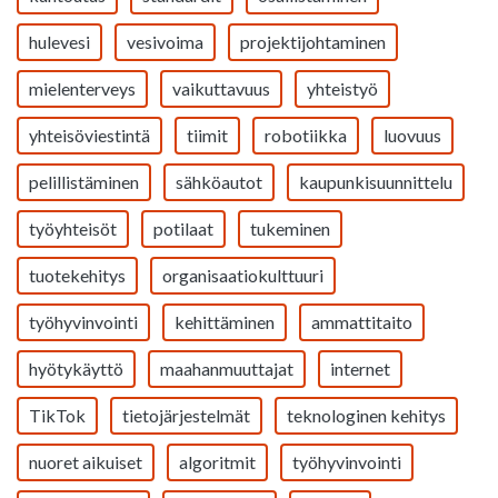
hulevesi
vesivoima
projektijohtaminen
mielenterveys
vaikuttavuus
yhteistyö
yhteisöviestintä
tiimit
robotiikka
luovuus
pelillistäminen
sähköautot
kaupunkisuunnittelu
työyhteisöt
potilaat
tukeminen
tuotekehitys
organisaatiokulttuuri
työhyvinvointi
kehittäminen
ammattitaito
hyötykäyttö
maahanmuuttajat
internet
TikTok
tietojärjestelmät
teknologinen kehitys
nuoret aikuiset
algoritmit
työhyvinvointi