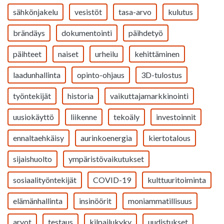
sähkönjakelu
vesistöt
tasa-arvo
kulutus
brändäys
dokumentointi
päihdetyö
päihteet
naiset
urheilu
kehittäminen
laadunhallinta
opinto-ohjaus
3D-tulostus
työntekijät
historia
vaikuttajamarkkinointi
uusiokäyttö
liikenne
tekoäly
investoinnit
ennaltaehkäisy
aurinkoenergia
kiertotalous
sijaishuolto
ympäristövaikutukset
sosiaalityöntekijät
COVID-19
kulttuuritoiminta
elämänhallinta
insinöörit
moniammatillisuus
arvot
testaus
kilpailukyky
uudistukset