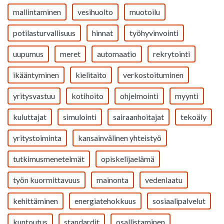
mallintaminen
vesihuolto
muotoilu
potilasturvallisuus
hinnat
työhyvinvointi
uupumus
meret
automaatio
rekrytointi
ikääntyminen
kielitaito
verkostoituminen
yritysvastuu
kotihoito
ohjelmointi
myynti
kuluttajat
simulointi
sairaanhoitajat
tekoäly
yritystoiminta
kansainvälinen yhteistyö
tutkimusmenetelmät
opiskelijaelämä
työn kuormittavuus
mainonta
vedenlaatu
kehittäminen
energiatehokkuus
sosiaalipalvelut
kuntoutus
standardit
osallistaminen