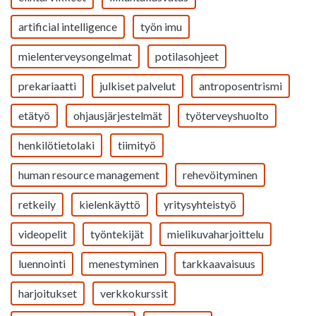
artificial intelligence
työn imu
mielenterveysongelmat
potilasohjeet
prekariaatti
julkiset palvelut
antroposentrismi
etätyö
ohjausjärjestelmät
työterveyshuolto
henkilötietolaki
tiimityö
human resource management
rehevöityminen
retkeily
kielenkäyttö
yritysyhteistyö
videopelit
työntekijät
mielikuvaharjoittelu
luennointi
menestyminen
tarkkaavaisuus
harjoitukset
verkkokurssit