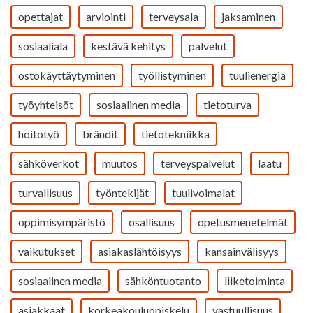
opettajat
arviointi
terveysala
jaksaminen
sosiaaliala
kestävä kehitys
palvelut
ostokäyttäytyminen
työllistyminen
tuulienergia
työyhteisöt
sosiaalinen media
tietoturva
hoitotyö
brändit
tietotekniikka
sähköverkot
muutos
terveyspalvelut
laatu
turvallisuus
työntekijät
tuulivoimalat
oppimisympäristö
osallisuus
opetusmenetelmät
vaikutukset
asiakaslähtöisyys
kansainvälisyys
sosiaalinen media
sähköntuotanto
liiketoiminta
asiakkaat
korkeakouluopiskelu
vastuullisuus