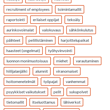
recruitment of employees
toimintamallit
raportointi
erilaiset oppijat
tekoäly
aurinkovoimalat
valokuvaus
sähkönkulutus
päihteet
pelillistäminen
harjoittelupaikat
haasteet (ongelmat)
työhyvinvointi
luonnon monimuotoisuus
miehet
varautuminen
hiilijalanjälki
alumnit
viranomaiset
hoitomenetelmät
työpajat
vanhemmat
psyykkiset vaikutukset
pelit
sukupolvet
tietomallit
itseluottamus
lähiverkot