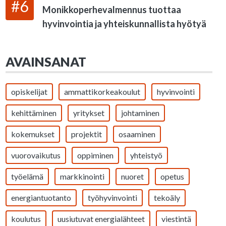
#6
Monikkoperhevalmennus tuottaa
hyvinvointia ja yhteiskunnallista hyötyä
AVAINSANAT
opiskelijat
ammattikorkeakoulut
hyvinvointi
kehittäminen
yritykset
johtaminen
kokemukset
projektit
osaaminen
vuorovaikutus
oppiminen
yhteistyö
työelämä
markkinointi
nuoret
opetus
energiantuotanto
työhyvinvointi
tekoäly
koulutus
uusiutuvat energialähteet
viestintä