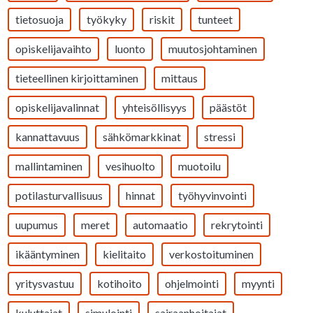
tietosuoja
työkyky
riskit
tunteet
opiskelijavaihto
luonto
muutosjohtaminen
tieteellinen kirjoittaminen
mittaus
opiskelijavalinnat
yhteisöllisyys
päästöt
kannattavuus
sähkömarkkinat
stressi
mallintaminen
vesihuolto
muotoilu
potilasturvallisuus
hinnat
työhyvinvointi
uupumus
meret
automaatio
rekrytointi
ikääntyminen
kielitaito
verkostoituminen
yritysvastuu
kotihoito
ohjelmointi
myynti
kuluttajat
simulointi
sairaanhoitajat