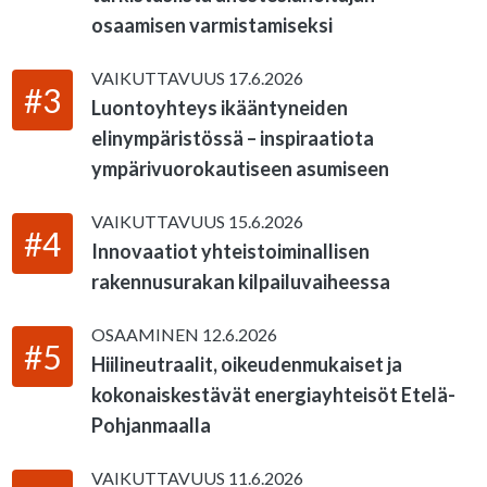
osaamisen varmistamiseksi
VAIKUTTAVUUS
17.6.2026
#3
Luontoyhteys ikääntyneiden
elinympäristössä – inspiraatiota
ympärivuorokautiseen asumiseen
VAIKUTTAVUUS
15.6.2026
#4
Innovaatiot yhteistoiminallisen
rakennusurakan kilpailuvaiheessa
OSAAMINEN
12.6.2026
#5
Hiilineutraalit, oikeudenmukaiset ja
kokonaiskestävät energiayhteisöt Etelä-
Pohjanmaalla
VAIKUTTAVUUS
11.6.2026