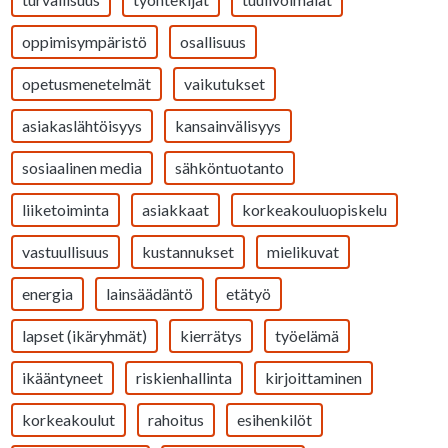
oppimisympäristö
osallisuus
opetusmenetelmät
vaikutukset
asiakaslähtöisyys
kansainvälisyys
sosiaalinen media
sähköntuotanto
liiketoiminta
asiakkaat
korkeakouluopiskelu
vastuullisuus
kustannukset
mielikuvat
energia
lainsäädäntö
etätyö
lapset (ikäryhmät)
kierrätys
työelämä
ikääntyneet
riskienhallinta
kirjoittaminen
korkeakoulut
rahoitus
esihenkilöt