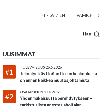
FI
SV
EN
VAMK.FI
Hae
UUSIMMAT
TULEVAISUUS
26.6.2026
#1
Tekoälyn käyttöönotto korkeakoulussa
on ennen kaikkea muutosjohtamista
OSAAMINEN
17.6.2026
#2
Yhdenmukaisuutta perehdytykseen –
tarkistuslista anestesiahoitajan