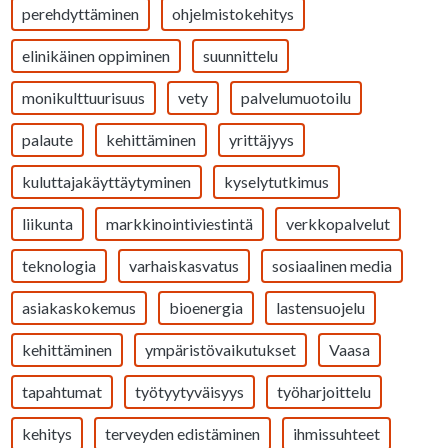
perehdyttäminen
ohjelmistokehitys
elinikäinen oppiminen
suunnittelu
monikulttuurisuus
vety
palvelumuotoilu
palaute
kehittäminen
yrittäjyys
kuluttajakäyttäytyminen
kyselytutkimus
liikunta
markkinointiviestintä
verkkopalvelut
teknologia
varhaiskasvatus
sosiaalinen media
asiakaskokemus
bioenergia
lastensuojelu
kehittäminen
ympäristövaikutukset
Vaasa
tapahtumat
työtyytyväisyys
työharjoittelu
kehitys
terveyden edistäminen
ihmissuhteet