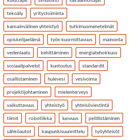
tekoäly
yritystoiminta
kansainvälinen yhteistyö
tutkimusmenetelmät
opiskelijaelämä
työn kuormittavuus
mainonta
vedenlaatu
kehittäminen
energiatehokkuus
sosiaalipalvelut
kuntoutus
standardit
osallistaminen
hulevesi
vesivoima
projektijohtaminen
mielenterveys
vaikuttavuus
yhteistyö
yhteisöviestintä
tiimit
robotiikka
luovuus
pelillistäminen
sähköautot
kaupunkisuunnittelu
työyhteisöt