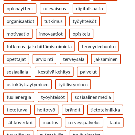
opinnäytteet
tulevaisuus
digitalisaatio
organisaatiot
tutkimus
työyhteisöt
motivaatio
innovaatiot
opiskelu
tutkimus- ja kehittämistoiminta
terveydenhuolto
opettajat
arviointi
terveysala
jaksaminen
sosiaaliala
kestävä kehitys
palvelut
ostokäyttäytyminen
työllistyminen
tuulienergia
työyhteisöt
sosiaalinen media
tietoturva
hoitotyö
brändit
tietotekniikka
sähköverkot
muutos
terveyspalvelut
laatu
turvallisuus
työntekijät
tuulivoimalat