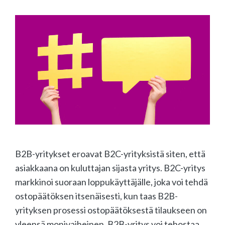
B2B-yritykset eroavat B2C-yrityksistä siten, että
asiakkaana on kuluttajan sijasta yritys. B2C-yritys
markkinoi suoraan loppukäyttäjälle, joka voi tehdä
ostopäätöksen itsenäisesti, kun taas B2B-
yrityksen prosessi ostopäätöksestä tilaukseen on
yleensä monivaiheinen. B2B-yritys voi tehostaa