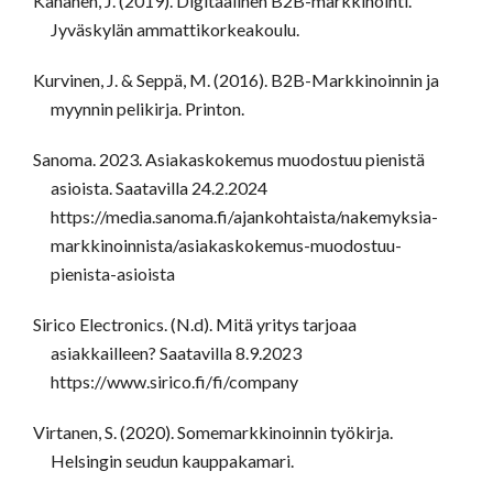
Kananen, J. (2019). Digitaalinen B2B-markkinointi.
Jyväskylän ammattikorkeakoulu.
Kurvinen, J. & Seppä, M. (2016). B2B-Markkinoinnin ja
myynnin pelikirja. Printon.
Sanoma. 2023. Asiakaskokemus muodostuu pienistä
asioista. Saatavilla 24.2.2024
https://media.sanoma.fi/ajankohtaista/nakemyksia-
markkinoinnista/asiakaskokemus-muodostuu-
pienista-asioista
Sirico Electronics. (N.d). Mitä yritys tarjoaa
asiakkailleen? Saatavilla 8.9.2023
https://www.sirico.fi/fi/company
Virtanen, S. (2020). Somemarkkinoinnin työkirja.
Helsingin seudun kauppakamari.