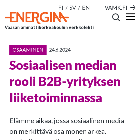
FI
SV
EN
VAMK.FI
Vaasan ammattikorkeakoulun verkkolehti
OSAAMINEN
24.6.2024
Sosiaalisen median
rooli B2B-yrityksen
liiketoiminnassa
Elämme aikaa, jossa sosiaalinen media
on merkittävä osa monen arkea.