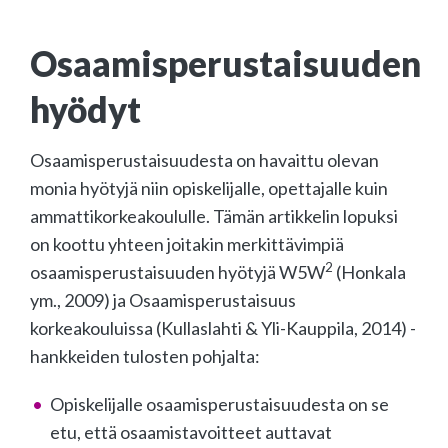
Osaamisperustaisuuden
hyödyt
Osaamisperustaisuudesta on havaittu olevan
monia hyötyjä niin opiskelijalle, opettajalle kuin
ammattikorkeakoululle. Tämän artikkelin lopuksi
on koottu yhteen joitakin merkittävimpiä
2
osaamisperustaisuuden hyötyjä W5W
(Honkala
ym., 2009) ja Osaamisperustaisuus
korkeakouluissa (Kullaslahti & Yli-Kauppila, 2014) -
hankkeiden tulosten pohjalta:
Opiskelijalle osaamisperustaisuudesta on se
etu, että osaamistavoitteet auttavat