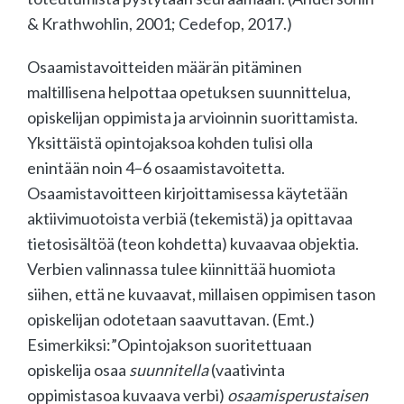
& Krathwohlin, 2001; Cedefop, 2017.)
Osaamistavoitteiden määrän pitäminen
maltillisena helpottaa opetuksen suunnittelua,
opiskelijan oppimista ja arvioinnin suorittamista.
Yksittäistä opintojaksoa kohden tulisi olla
enintään noin 4–6 osaamistavoitetta.
Osaamistavoitteen kirjoittamisessa käytetään
aktiivimuotoista verbiä (tekemistä) ja opittavaa
tietosisältöä (teon kohdetta) kuvaavaa objektia.
Verbien valinnassa tulee kiinnittää huomiota
siihen, että ne kuvaavat, millaisen oppimisen tason
opiskelijan odotetaan saavuttavan. (Emt.)
Esimerkiksi:”Opintojakson suoritettuaan
opiskelija osaa
suunnitella
(vaativinta
oppimistasoa kuvaava verbi)
osaamisperustaisen