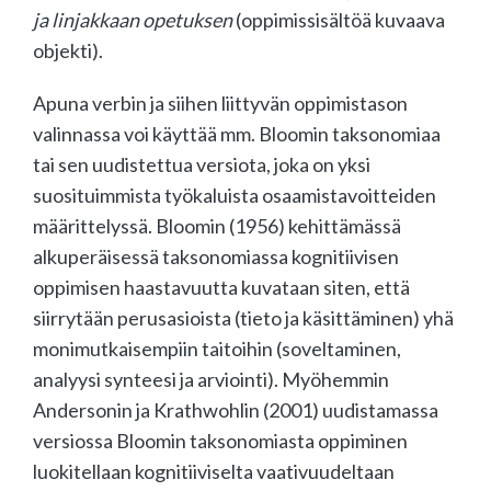
ja linjakkaan opetuksen
(oppimissisältöä kuvaava
objekti).
Apuna verbin ja siihen liittyvän oppimistason
valinnassa voi käyttää mm. Bloomin taksonomiaa
tai sen uudistettua versiota, joka on yksi
suosituimmista työkaluista osaamistavoitteiden
määrittelyssä. Bloomin (1956) kehittämässä
alkuperäisessä taksonomiassa kognitiivisen
oppimisen haastavuutta kuvataan siten, että
siirrytään perusasioista (tieto ja käsittäminen) yhä
monimutkaisempiin taitoihin (soveltaminen,
analyysi synteesi ja arviointi). Myöhemmin
Andersonin ja Krathwohlin (2001) uudistamassa
versiossa Bloomin taksonomiasta oppiminen
luokitellaan kognitiiviselta vaativuudeltaan