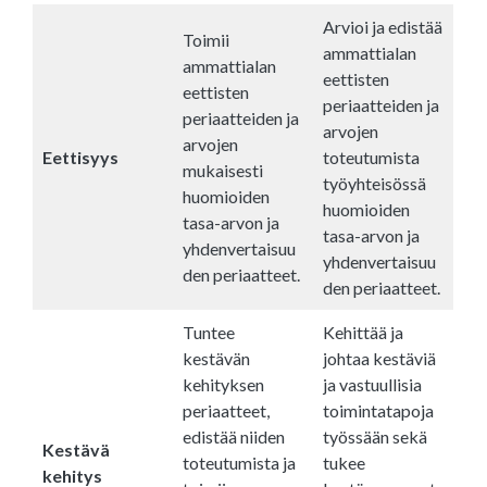
Arvioi ja edistää
Toimii
ammattialan
ammattialan
eettisten
eettisten
periaatteiden ja
periaatteiden ja
arvojen
arvojen
Eettisyys
toteutumista
mukaisesti
työyhteisössä
huomioiden
huomioiden
tasa-arvon ja
tasa-arvon ja
yhdenvertaisuu
yhdenvertaisuu
den periaatteet.
den periaatteet.
Tuntee
Kehittää ja
kestävän
johtaa kestäviä
kehityksen
ja vastuullisia
periaatteet,
toimintatapoja
edistää niiden
työssään sekä
Kestävä
toteutumista ja
tukee
kehitys