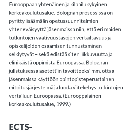
Eurooppaan yhtenäinen ja kilpailukykyinen
korkeakoulutusalue. Bolognan prosessissa on
pyritty lisäämään opetussuunnitelmien
yhteneväisyyttä jäsenmaissa niin, että eri maiden
tutkintojen vaativuustasojen vertailtavuus ja
opiskelijoiden osaamisen tunnustaminen
selkiytyvät – sekä edistää siten liikkuvuutta ja
elinikäistä oppimista Euroopassa. Bolognan
julistuksessa asetettiin tavoitteeksi mm. ottaa
jäsenmaissa käyttöön opintopisteperustainen
mitoitusjärjestelmä ja luoda viitekehys tutkintojen
vertailuun Euroopassa. (Eurooppalainen
korkeakoulutusalue, 1999.)
ECTS-