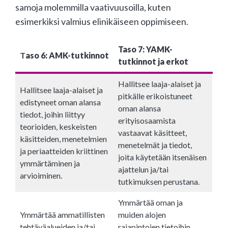
samoja molemmilla vaativuusoilla, kuten
esimerkiksi valmius elinikäiseen oppimiseen.
Taso 7: YAMK-
T
aso 6: AMK-tutkinnot
tutkinnot ja erkot
Hallitsee laaja-alaiset ja
Hallitsee laaja-alaiset ja
pitkälle erikoistuneet
edistyneet oman alansa
oman alansa
tiedot, joihin liittyy
erityisosaamista
teorioiden, keskeisten
vastaavat käsitteet,
käsitteiden, menetelmien
menetelmät ja tiedot,
ja periaatteiden kriittinen
joita käytetään itsenäisen
ymmärtäminen ja
ajattelun ja/tai
arvioiminen.
tutkimuksen perustana.
Ymmärtää oman ja
Ymmärtää ammatillisten
muiden alojen
tehtäväalueiden ja/tai
rajapintojen tietoihin