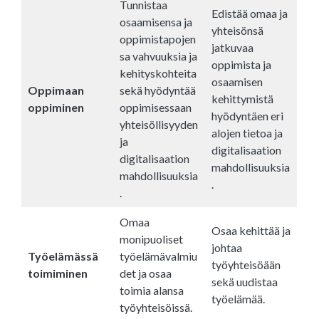
Tunnistaa
Edistää omaa ja
osaamisensa ja
yhteisönsä
oppimistapojen
jatkuvaa
sa vahvuuksia ja
oppimista ja
kehityskohteita
osaamisen
Oppimaan
sekä hyödyntää
kehittymistä
oppiminen
oppimisessaan
hyödyntäen eri
yhteisöllisyyden
alojen tietoa ja
ja
digitalisaation
digitalisaation
mahdollisuuksia
mahdollisuuksia
.
.
Omaa
Osaa kehittää ja
monipuoliset
johtaa
Työelämässä
työelämävalmiu
työyhteisöään
toimiminen
det ja osaa
sekä uudistaa
toimia alansa
työelämää.
työyhteisöissä.