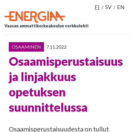
FI
SV
EN
Vaasan ammattikorkeakoulun verkkolehti
OSAAMINEN
7.11.2022
Osaamisperustaisuus
ja linjakkuus
opetuksen
suunnittelussa
Osaamisperustaisuudesta on tullut