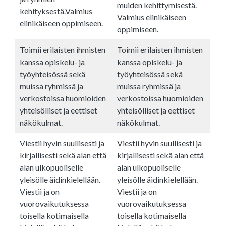
muiden kehittymisestä.
kehityksestä.Valmius
Valmius elinikäiseen
elinikäiseen oppimiseen.
oppimiseen.
Toimii erilaisten ihmisten
Toimii erilaisten ihmisten
kanssa opiskelu- ja
kanssa opiskelu- ja
työyhteisössä sekä
työyhteisössä sekä
muissa ryhmissä ja
muissa ryhmissä ja
verkostoissa huomioiden
verkostoissa huomioiden
yhteisölliset ja eettiset
yhteisölliset ja eettiset
näkökulmat.
näkökulmat.
Viestii hyvin suullisesti ja
Viestii hyvin suullisesti ja
kirjallisesti sekä alan että
kirjallisesti sekä alan että
alan ulkopuoliselle
alan ulkopuoliselle
yleisölle äidinkielellään.
yleisölle äidinkielellään.
Viestii ja on
Viestii ja on
vuorovaikutuksessa
vuorovaikutuksessa
toisella kotimaisella
toisella kotimaisella