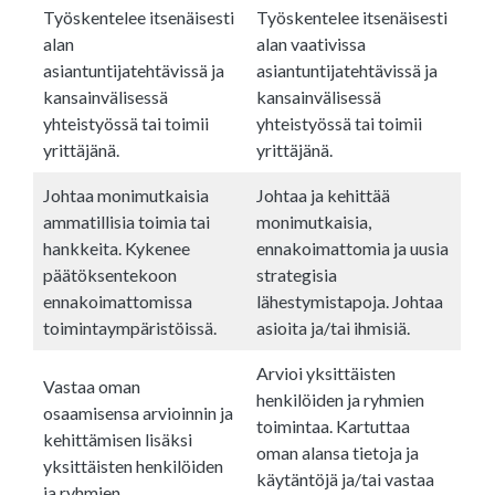
Työskentelee itsenäisesti
Työskentelee itsenäisesti
alan
alan vaativissa
asiantuntijatehtävissä ja
asiantuntijatehtävissä ja
kansainvälisessä
kansainvälisessä
yhteistyössä tai toimii
yhteistyössä tai toimii
yrittäjänä.
yrittäjänä.
Johtaa monimutkaisia
Johtaa ja kehittää
ammatillisia toimia tai
monimutkaisia,
hankkeita. Kykenee
ennakoimattomia ja uusia
päätöksentekoon
strategisia
ennakoimattomissa
lähestymistapoja. Johtaa
toimintaympäristöissä.
asioita ja/tai ihmisiä.
Arvioi yksittäisten
Vastaa oman
henkilöiden ja ryhmien
osaamisensa arvioinnin ja
toimintaa. Kartuttaa
kehittämisen lisäksi
oman alansa tietoja ja
yksittäisten henkilöiden
käytäntöjä ja/tai vastaa
ja ryhmien