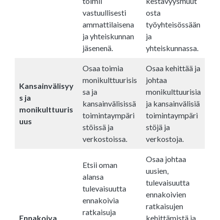
toimii
kestävyysmuut
vastuullisesti
osta
ammattilaisena
työyhteisössään
ja yhteiskunnan
ja
jäsenenä.
yhteiskunnassa.
Osaa toimia
Osaa kehittää ja
monikulttuurisis
johtaa
Kansainvälisyy
sa ja
monikulttuurisia
s ja
kansainvälisissä
ja kansainvälisiä
monikulttuuris
toimintaympäri
toimintaympäri
uus
stöissä ja
stöjä ja
verkostoissa.
verkostoja.
Osaa johtaa
Etsii oman
uusien,
alansa
tulevaisuutta
tulevaisuutta
ennakoivien
ennakoivia
ratkaisujen
ratkaisuja
Ennakoiva
kehittämistä ja