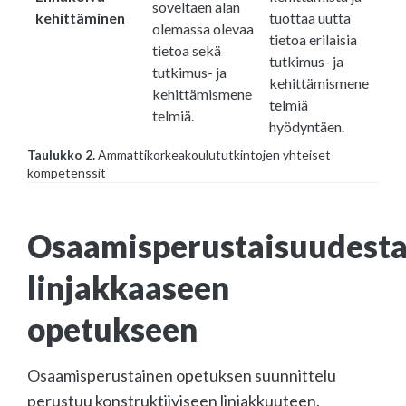
soveltaen alan
kehittäminen
tuottaa uutta
olemassa olevaa
tietoa erilaisia
tietoa sekä
tutkimus- ja
tutkimus- ja
kehittämismene
kehittämismene
telmiä
telmiä.
hyödyntäen.
Taulukko 2.
Ammattikorkeakoulututkintojen yhteiset
kompetenssit
Osaamisperustaisuudest
linjakkaaseen
opetukseen
Osaamisperustainen opetuksen suunnittelu
perustuu konstruktiiviseen linjakkuuteen.