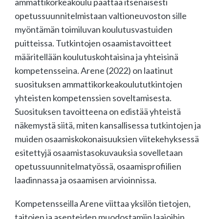
ammattikorkeakoulu päättää itsenäisesti
opetussuunnitelmistaan valtioneuvoston sille
myöntämän toimiluvan koulutusvastuiden
puitteissa. Tutkintojen osaamistavoitteet
määritellään koulutuskohtaisina ja yhteisinä
kompetensseina. Arene (2022) on laatinut
suosituksen ammattikorkeakoulututkintojen
yhteisten kompetenssien soveltamisesta.
Suosituksen tavoitteena on edistää yhteistä
näkemystä siitä, miten kansallisessa tutkintojen ja
muiden osaamiskokonaisuuksien viitekehyksessä
esitettyjä osaamistasokuvauksia sovelletaan
opetussuunnitelmatyössä, osaamisprofiilien
laadinnassa ja osaamisen arvioinnissa.
Kompetensseilla Arene viittaa yksilön tietojen,
taitojen ja asenteiden muodostamiin laajoihin