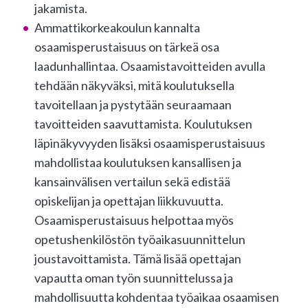
jakamista.
Ammattikorkeakoulun kannalta
osaamisperustaisuus on tärkeä osa
laadunhallintaa. Osaamistavoitteiden avulla
tehdään näkyväksi, mitä koulutuksella
tavoitellaan ja pystytään seuraamaan
tavoitteiden saavuttamista. Koulutuksen
läpinäkyvyyden lisäksi osaamisperustaisuus
mahdollistaa koulutuksen kansallisen ja
kansainvälisen vertailun sekä edistää
opiskelijan ja opettajan liikkuvuutta.
Osaamisperustaisuus helpottaa myös
opetushenkilöstön työaikasuunnittelun
joustavoittamista. Tämä lisää opettajan
vapautta oman työn suunnittelussa ja
mahdollisuutta kohdentaa työaikaa osaamisen