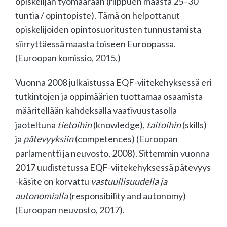
opiskelijan työmäärään (riippuen maasta 25–30
tuntia / opintopiste). Tämä on helpottanut
opiskelijoiden opintosuoritusten tunnustamista
siirryttäessä maasta toiseen Euroopassa.
(Euroopan komissio, 2015.)
Vuonna 2008 julkaistussa EQF-viitekehyksessä eri
tutkintojen ja oppimäärien tuottamaa osaamista
määritellään kahdeksalla vaativuustasolla
jaoteltuna
tietoihin
(knowledge),
taitoihin
(skills)
ja
pätevyyksiin
(competences) (Euroopan
parlamentti ja neuvosto, 2008). Sittemmin vuonna
2017 uudistetussa EQF-viitekehyksessä pätevyys
-käsite on korvattu
vastuullisuudella ja
autonomialla
(responsibility and autonomy)
(Euroopan neuvosto, 2017).