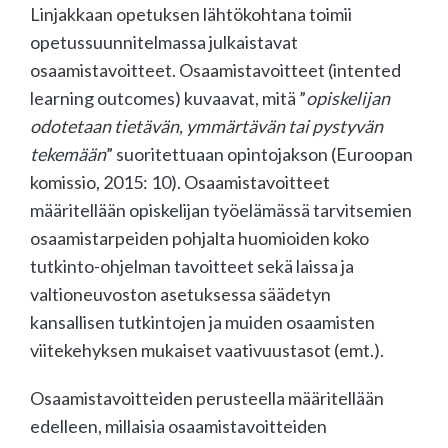
Linjakkaan opetuksen lähtökohtana toimii
opetussuunnitelmassa julkaistavat
osaamistavoitteet. Osaamistavoitteet (intented
learning outcomes) kuvaavat, mitä ”
opiskelijan
odotetaan tietävän, ymmärtävän tai pystyvän
tekemään
” suoritettuaan opintojakson (Euroopan
komissio, 2015: 10). Osaamistavoitteet
määritellään opiskelijan työelämässä tarvitsemien
osaamistarpeiden pohjalta huomioiden koko
tutkinto-ohjelman tavoitteet sekä laissa ja
valtioneuvoston asetuksessa säädetyn
kansallisen tutkintojen ja muiden osaamisten
viitekehyksen mukaiset vaativuustasot (emt.).
Osaamistavoitteiden perusteella määritellään
edelleen, millaisia osaamistavoitteiden