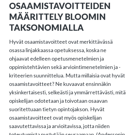
OSAAMISTAVOITTEIDEN
MÄÄRITTELY BLOOMIN
TAKSONOMIALLA
Hyvät osaamistavoitteet ovat merkittävässä
osassa linjakkaassa opetuksessa, koska ne
ohjaavat edelleen opetusmenetelmien ja
oppimistehtävien sekä arviointimenetelmien ja -
kriteerien suunnittelua. Mutta millaisia ovat hyvät
osaamistavoitteet? Ne kuvaavat ensinnäkin
yksinkertaisesti, selkeästi ja ymmärrettävästi, mitä
opiskelijan odotetaan ja toivotaan osaavan
suoritettuaan tietyn opintojakson. Hyvät
osaamistavoitteet ovat myös opiskelijan
saavutettavissa ja arvioitavissa, jotta niiden
toteutumista pystytään seuraamaan. (Andersonin