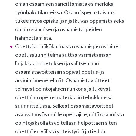
oman osaamisen sanoittamista esimerkiksi
työnhakutilanteissa. Osaamisperustaisuus
tukee myös opiskelijan jatkuvaa oppimista sekä
oman osaamisen ja osaamistarpeiden
hahmottamista.
Opettajan näkökulmasta osaamisperustainen
opetussuunnitelma auttaa varmistamaan
linjakkaan opetuksen ja valitsemaan
osaamistavoitteisiin sopivat opetus- ja
arviointimenetelmät. Osaamistavoitteet
toimivat opintojakson runkona ja tukevat
opettajaa opetusmateriaalin tehokkaassa
suunnittelussa. Selkeät osaamistavoitteet
avaavat myös muille opettajille, mitä osaamista
opintojaksolla tavoitellaan helpottaen siten
opettajien välistä yhteistyötä ja tiedon