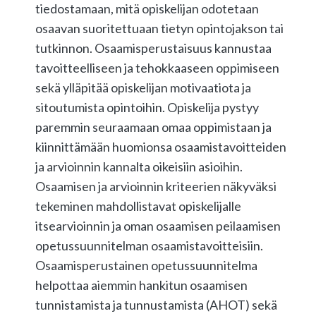
tiedostamaan, mitä opiskelijan odotetaan
osaavan suoritettuaan tietyn opintojakson tai
tutkinnon. Osaamisperustaisuus kannustaa
tavoitteelliseen ja tehokkaaseen oppimiseen
sekä ylläpitää opiskelijan motivaatiota ja
sitoutumista opintoihin. Opiskelija pystyy
paremmin seuraamaan omaa oppimistaan ja
kiinnittämään huomionsa osaamistavoitteiden
ja arvioinnin kannalta oikeisiin asioihin.
Osaamisen ja arvioinnin kriteerien näkyväksi
tekeminen mahdollistavat opiskelijalle
itsearvioinnin ja oman osaamisen peilaamisen
opetussuunnitelman osaamistavoitteisiin.
Osaamisperustainen opetussuunnitelma
helpottaa aiemmin hankitun osaamisen
tunnistamista ja tunnustamista (AHOT) sekä