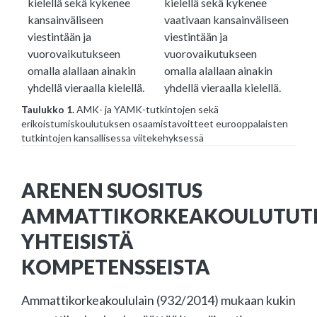
kielellä sekä kykenee
kielellä sekä kykenee
kansainväliseen
vaativaan kansainväliseen
viestintään ja
viestintään ja
vuorovaikutukseen
vuorovaikutukseen
omalla alallaan ainakin
omalla alallaan ainakin
yhdellä vieraalla kielellä.
yhdellä vieraalla kielellä.
Taulukko 1.
AMK- ja YAMK-tutkintojen sekä
erikoistumiskoulutuksen osaamistavoitteet eurooppalaisten
tutkintojen kansallisessa viitekehyksessä
ARENEN SUOSITUS
AMMATTIKORKEAKOULUTUT
YHTEISISTÄ
KOMPETENSSEISTA
Ammattikorkeakoululain (932/2014) mukaan kukin