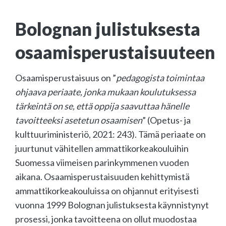
Bolognan julistuksesta
osaamisperustaisuuteen
Osaamisperustaisuus on ”
pedagogista toimintaa
ohjaava periaate, jonka mukaan koulutuksessa
tärkeintä on se, että oppija saavuttaa hänelle
tavoitteeksi asetetun osaamisen
” (Opetus- ja
kulttuuriministeriö, 2021: 243). Tämä periaate on
juurtunut vähitellen ammattikorkeakouluihin
Suomessa viimeisen parinkymmenen vuoden
aikana. Osaamisperustaisuuden kehittymistä
ammattikorkeakouluissa on ohjannut erityisesti
vuonna 1999 Bolognan julistuksesta käynnistynyt
prosessi, jonka tavoitteena on ollut muodostaa