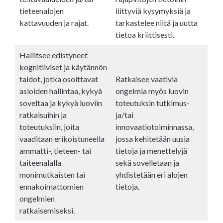
tieteenalojen
liittyviä kysymyksiä ja
kattavuuden ja rajat.
tarkastelee niitä ja uutta
tietoa kriittisesti.
Hallitsee edistyneet
kognitiiviset ja käytännön
taidot, jotka osoittavat
Ratkaisee vaativia
asioiden hallintaa, kykyä
ongelmia myös luovin
soveltaa ja kykyä luoviin
toteutuksin tutkimus-
ratkaisuihin ja
ja/tai
toteutuksiin, joita
innovaatiotoiminnassa,
vaaditaan erikoistuneella
jossa kehitetään uusia
ammatti-, tieteen- tai
tietoja ja menettelyjä
taiteenalalla
sekä sovelletaan ja
monimutkaisten tai
yhdistetään eri alojen
ennakoimattomien
tietoja.
ongelmien
ratkaisemiseksi.