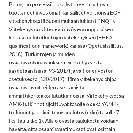
Bolognan prosessiin osallistuneet maat ovat
tuottaneet myös omat kansalliset versionsa EQF-
viitekehyksestä Suomi mukaan lukien (FiNQF).
Viitekehys on yhtenevä myös eurooppalaisen
korkeakoulututkintojen viitekehyksen (EHEA
qualifications framework) kanssa (Opetushallitus,
2018). Tutkintojen ja muiden
osaamiskokonaisuuksien viitekehyksestä
säädetään laissa (93/2017) ja valtioneuvoston
asetuksessa (120/2017). Tämä viitekehys ohjaa
osaamistavoitteiden asettamista
ammattikorkeakoulututkinnoissa. Viitekehyksessä
AMK-tutkinnot sijoittuvat tasolle 6 sekä YAMK-
tutkinnot ja erikoistumiskoulutus (erko) tasolle 7
(ks. taulukko 1). Alla olevasta taulukosta voidaan
havaita, että osaamisvaatimukset ovat osittain