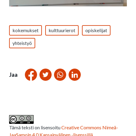
kokemukset
kulttuurierot
opiskelijat
yhteistyö
Jaa
Tämä teksti on lisensoitu
Creative Commons Nimeä-
JaaSamoin 4.0 Kansainvälinen -lisenssillä
.