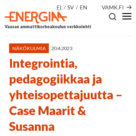
FI
SV
EN
VAMK.FI
Vaasan ammattikorkeakoulun verkkolehti
NÄKÖKULMIA
20.4.2023
Integrointia,
pedagogiikkaa ja
yhteisopettajuutta –
Case Maarit &
Susanna