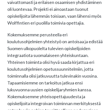
vaivattomasti ja erilaisen osaamisen yhdistäminen
oli luontevaa. Projekti ei ainoastaan tuonut
opiskelijoita lähemmäs toisiaan, vaan lähensi myös
Wolffintien eri puolilla toimivia opettajia.
Kokemuksemme perusteella eri
koulutusohjelmien yhteistyö on antoisaa ja edistää
Suomen ulkopuolelta tulevien opiskelijoiden
integraatiota suomalaiseen yhteiskuntaan.
Yhteinen toiminta olisi hyvä saada kirjattua eri
koulutusohjelmien opetussuunnitelmiin, jotta
toiminnalla olisi jatkuvuutta tulevinakin vuosina.
Tapaamisiemme on tarkoitus jatkua ensi
lukuvuonna uusien opiskelijaryhmien kanssa.
Kokemuksemme yhteisopettajuudesta ja
opiskelijoita integroivan toiminnan merkityksestä