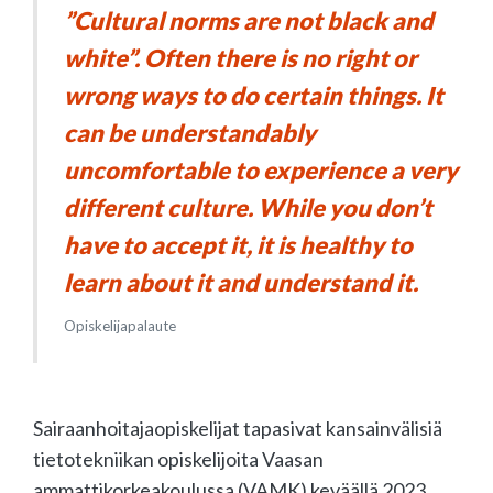
”Cultural norms are
not black and
white”
. Often there is no right or
wrong ways to do certain things. It
can be understandably
uncomfortable to experience a very
different culture. While you don’t
have to accept it, it is healthy to
learn about it and understand it.
Opiskelijapalaute
Sairaanhoitajaopiskelijat tapasivat kansainvälisiä
tietotekniikan opiskelijoita Vaasan
ammattikorkeakoulussa (VAMK) keväällä 2023.