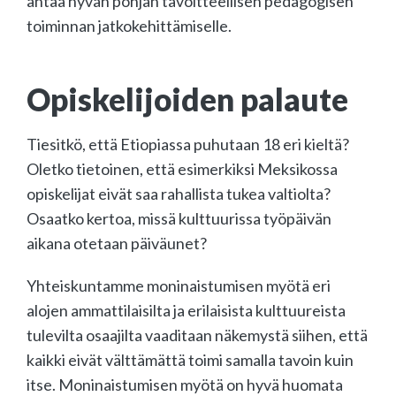
antaa hyvän pohjan tavoitteellisen pedagogisen
toiminnan jatkokehittämiselle.
Opiskelijoiden palaute
Tiesitkö, että Etiopiassa puhutaan 18 eri kieltä?
Oletko tietoinen, että esimerkiksi Meksikossa
opiskelijat eivät saa rahallista tukea valtiolta?
Osaatko kertoa, missä kulttuurissa työpäivän
aikana otetaan päiväunet?
Yhteiskuntamme moninaistumisen myötä eri
alojen ammattilaisilta ja erilaisista kulttuureista
tulevilta osaajilta vaaditaan näkemystä siihen, että
kaikki eivät välttämättä toimi samalla tavoin kuin
itse. Moninaistumisen myötä on hyvä huomata