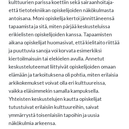
kulttuurien parissa koettiin sekä sairaanhoitaja-
että tietotekniikan opiskelijoiden näkökulmasta
antoisana. Moni opiskelija kertoi jännittäneensä
tapaamista ja sitä, miten pärjää keskusteluissa
erikielisten opiskelijoiden kanssa. Tapaamisten
aikana opiskelijat huomasivat, että kielitaito riittää
ja puuttuvia sanoja voi korvata esimerkiksi
kiertoilmaisuin tai elekielen avulla. Annetut
keskusteluteemat liittyivät opiskelijoiden omaan
elämään ja tarkoituksena oli pohtia, miten erilaisia
arkikokemukset voivat olla eri kulttuureissa,
vaikka eläisimmekin samalla kampuksella.
Yhteisten keskustelujen kautta opiskelijat
tutustuivat erilaisiin kulttuureihin, saivat
ymmärrystä toisenlaisiin tapoihin ja uusia
näkökulmia arkeensa.