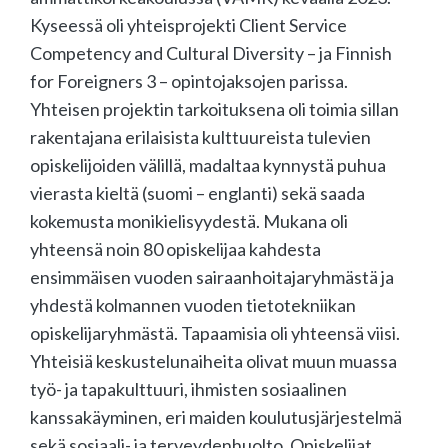
Kyseessä oli yhteisprojekti Client Service
Competency and Cultural Diversity – ja Finnish
for Foreigners 3 – opintojaksojen parissa.
Yhteisen projektin tarkoituksena oli toimia sillan
rakentajana erilaisista kulttuureista tulevien
opiskelijoiden välillä, madaltaa kynnystä puhua
vierasta kieltä (suomi – englanti) sekä saada
kokemusta monikielisyydestä. Mukana oli
yhteensä noin 80 opiskelijaa kahdesta
ensimmäisen vuoden sairaanhoitajaryhmästä ja
yhdestä kolmannen vuoden tietotekniikan
opiskelijaryhmästä. Tapaamisia oli yhteensä viisi.
Yhteisiä keskustelunaiheita olivat muun muassa
työ- ja tapakulttuuri, ihmisten sosiaalinen
kanssakäyminen, eri maiden koulutusjärjestelmä
sekä sosiaali- ja terveydenhuolto. Opiskelijat