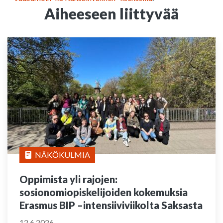
Aiheeseen liittyvää
NÄKÖKULMIA
Oppimista yli rajojen:
sosionomiopiskelijoiden kokemuksia
Erasmus BIP –intensiiviviikolta Saksasta
12.6.2026