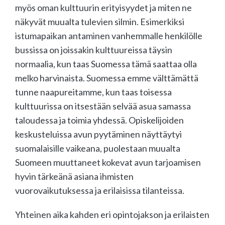
myös oman kulttuurin erityisyydet ja miten ne
näkyvät muualta tulevien silmin. Esimerkiksi
istumapaikan antaminen vanhemmalle henkilölle
bussissa on joissakin kulttuureissa täysin
normaalia, kun taas Suomessa tämä saattaa olla
melko harvinaista. Suomessa emme välttämättä
tunne naapureitamme, kun taas toisessa
kulttuurissa on itsestään selvää asua samassa
taloudessa ja toimia yhdessä. Opiskelijoiden
keskusteluissa avun pyytäminen näyttäytyi
suomalaisille vaikeana, puolestaan muualta
Suomeen muuttaneet kokevat avun tarjoamisen
hyvin tärkeänä asiana ihmisten
vuorovaikutuksessa ja erilaisissa tilanteissa.
Yhteinen aika kahden eri opintojakson ja erilaisten