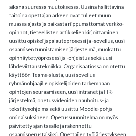
aikana suuressa muutoksessa. Uusina hallittavina
taitoina opettajan arkeen ovat tulleet muun
muassa ajasta ja paikasta riippumattomat verkko-
opinnot, tieteellisten artikkelien kirjoittaminen,
uusittu opiskelijapalauteprosessi ja -sovellus, uusi
osaamisen tunnistamisen järjestelmä, muokattu
opinnäytetyöprosessi ja -ohjeistus sekä uusi
lähdeviittaustekniikka. Organisaatiossa on otettu
käyttöön Teams-alusta, uusi sovellus
ryhmänohjaajille opiskelijoiden tarkempaan
opintojen seuraamiseen, uusi intranet ja HR-
järjestelmä, opetusvideoiden nauhoitus- ja
tekstitysohjelma sekä uusittu Moodle-pohja
ominaisuksineen. Opetussuunnitelma on myös
päivitetty ajan tasalle ja rakennettu
osaamisperustaisiksi. Opettajien työjärjestykseen