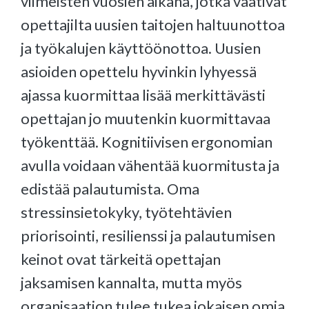
viimeisten vuosien aikana, jotka vaativat
opettajilta uusien taitojen haltuunottoa
ja työkalujen käyttöönottoa. Uusien
asioiden opettelu hyvinkin lyhyessä
ajassa kuormittaa lisää merkittävästi
opettajan jo muutenkin kuormittavaa
työkenttää. Kognitiivisen ergonomian
avulla voidaan vähentää kuormitusta ja
edistää palautumista. Oma
stressinsietokyky, työtehtävien
priorisointi, resilienssi ja palautumisen
keinot ovat tärkeitä opettajan
jaksamisen kannalta, mutta myös
organisaation tulee tukea jokaisen omia