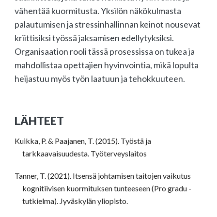
vähentää kuormitusta. Yksilön näkökulmasta
palautumisen ja stressinhallinnan keinot nousevat
kriittisiksi työssä jaksamisen edellytyksiksi.
Organisaation rooli tässä prosessissa on tukea ja
mahdollistaa opettajien hyvinvointia, mikä lopulta
heijastuu myös työn laatuun ja tehokkuuteen.
LÄHTEET
Kuikka, P. & Paajanen, T. (2015). Työstä ja
tarkkaavaisuudesta. Työterveyslaitos
Tanner, T. (2021). Itsensä johtamisen taitojen vaikutus
kognitiivisen kuormituksen tunteeseen (Pro gradu -
tutkielma). Jyväskylän yliopisto.