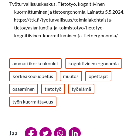
Työturvallisuuskeskus. Tietotyö, kognitiivinen
kuormittuminen ja tietoergonomia. Lainattu 5.5.2024.
https://ttk.fi/tyoturvallisuus/toimialakohtaista-
tietoa/asiantuntija-ja-toimistotyo/tietotyo-
kognitiivinen-kuormittuminen-ja-tietoergonomia/
ammattikorkeakoulut
kognitiivinen ergonomia
korkeakouluopetus
muutos
opettajat
osaaminen
tietotyö
työelämä
työn kuormittavuus
Jaa