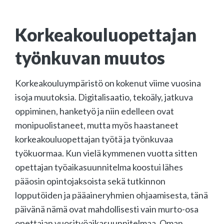
Korkeakouluopettajan
työnkuvan muutos
Korkeakouluympäristö on kokenut viime vuosina
isoja muutoksia. Digitalisaatio, tekoäly, jatkuva
oppiminen, hanketyö ja niin edelleen ovat
monipuolistaneet, mutta myös haastaneet
korkeakouluopettajan työtä ja työnkuvaa
työkuormaa. Kun vielä kymmenen vuotta sitten
opettajan työaikasuunnitelma koostui lähes
pääosin opintojaksoista sekä tutkinnon
lopputöiden ja pääaineryhmien ohjaamisesta, tänä
päivänä nämä ovat mahdollisesti vain murto-osa
opettajan vuosityöaikasuunnitelmaa. Oman