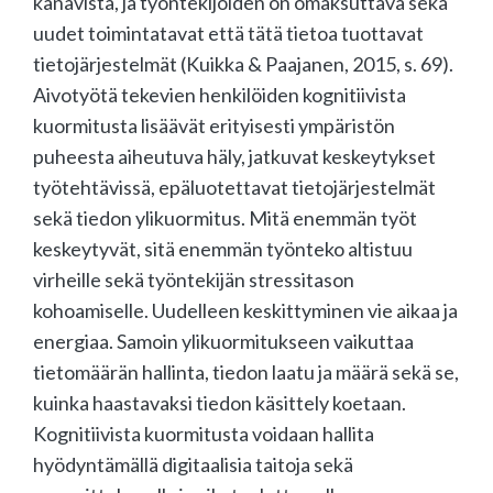
kanavista, ja työntekijöiden on omaksuttava sekä
uudet toimintatavat että tätä tietoa tuottavat
tietojärjestelmät (Kuikka & Paajanen, 2015, s. 69).
Aivotyötä tekevien henkilöiden kognitiivista
kuormitusta lisäävät erityisesti ympäristön
puheesta aiheutuva häly, jatkuvat keskeytykset
työtehtävissä, epäluotettavat tietojärjestelmät
sekä tiedon ylikuormitus. Mitä enemmän työt
keskeytyvät, sitä enemmän työnteko altistuu
virheille sekä työntekijän stressitason
kohoamiselle. Uudelleen keskittyminen vie aikaa ja
energiaa. Samoin ylikuormitukseen vaikuttaa
tietomäärän hallinta, tiedon laatu ja määrä sekä se,
kuinka haastavaksi tiedon käsittely koetaan.
Kognitiivista kuormitusta voidaan hallita
hyödyntämällä digitaalisia taitoja sekä