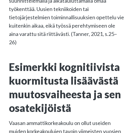
suunnittelemalla ja aikatauluttamalla omaa
työkenttää. Uusien tekniikoiden tai
tietojärjestelmien toiminnallisuuksien opettelu vie
kuitenkin aikaa, eikä työssä perehtymiseen ole
aina varattu sitä riittävästi. (Tanner, 2021, s.25–
26)
Esimerkki kognitiivista
kuormitusta lisäävästä
muutosvaiheesta ja sen
osatekijöistä
Vaasan ammattikorkeakoulu on ollut useiden
muiden korkeakoulujen tavoin viimeisten vuosien