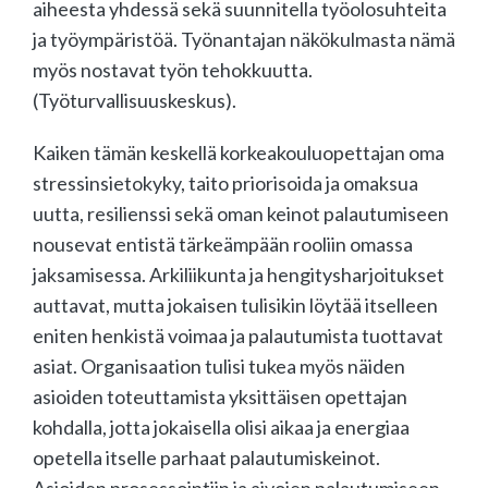
aiheesta yhdessä sekä suunnitella työolosuhteita
ja työympäristöä. Työnantajan näkökulmasta nämä
myös nostavat työn tehokkuutta.
(Työturvallisuuskeskus).
Kaiken tämän keskellä korkeakouluopettajan oma
stressinsietokyky, taito priorisoida ja omaksua
uutta, resilienssi sekä oman keinot palautumiseen
nousevat entistä tärkeämpään rooliin omassa
jaksamisessa. Arkiliikunta ja hengitysharjoitukset
auttavat, mutta jokaisen tulisikin löytää itselleen
eniten henkistä voimaa ja palautumista tuottavat
asiat. Organisaation tulisi tukea myös näiden
asioiden toteuttamista yksittäisen opettajan
kohdalla, jotta jokaisella olisi aikaa ja energiaa
opetella itselle parhaat palautumiskeinot.
Asioiden prosessointiin ja aivojen palautumiseen