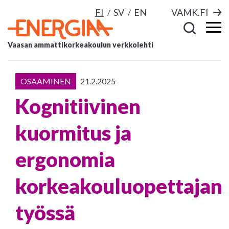
FI
SV
EN
VAMK.FI
Vaasan ammattikorkeakoulun verkkolehti
OSAAMINEN
21.2.2025
Kognitiivinen
kuormitus ja
ergonomia
korkeakouluopettajan
työssä