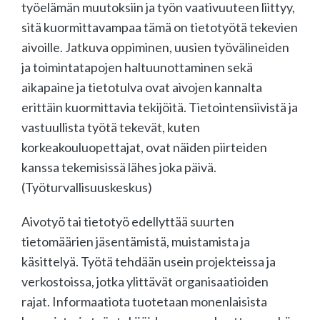
työelämän muutoksiin ja työn vaativuuteen liittyy,
sitä kuormittavampaa tämä on tietotyötä tekevien
aivoille. Jatkuva oppiminen, uusien työvälineiden
ja toimintatapojen haltuunottaminen sekä
aikapaine ja tietotulva ovat aivojen kannalta
erittäin kuormittavia tekijöitä. Tietointensiivistä ja
vastuullista työtä tekevät, kuten
korkeakouluopettajat, ovat näiden piirteiden
kanssa tekemisissä lähes joka päivä.
(Työturvallisuuskeskus)
Aivotyö tai tietotyö edellyttää suurten
tietomäärien jäsentämistä, muistamista ja
käsittelyä. Työtä tehdään usein projekteissa ja
verkostoissa, jotka ylittävät organisaatioiden
rajat. Informaatiota tuotetaan monenlaisista