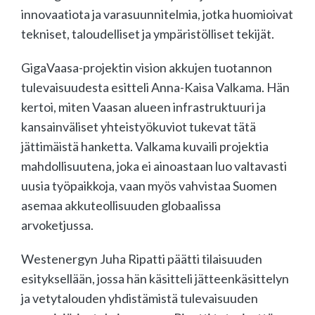
innovaatiota ja varasuunnitelmia, jotka huomioivat
tekniset, taloudelliset ja ympäristölliset tekijät.
GigaVaasa-projektin vision akkujen tuotannon
tulevaisuudesta esitteli Anna-Kaisa Valkama. Hän
kertoi, miten Vaasan alueen infrastruktuuri ja
kansainväliset yhteistyökuviot tukevat tätä
jättimäistä hanketta. Valkama kuvaili projektia
mahdollisuutena, joka ei ainoastaan luo valtavasti
uusia työpaikkoja, vaan myös vahvistaa Suomen
asemaa akkuteollisuuden globaalissa
arvoketjussa.
Westenergyn Juha Ripatti päätti tilaisuuden
esityksellään, jossa hän käsitteli jätteenkäsittelyn
ja vetytalouden yhdistämistä tulevaisuuden