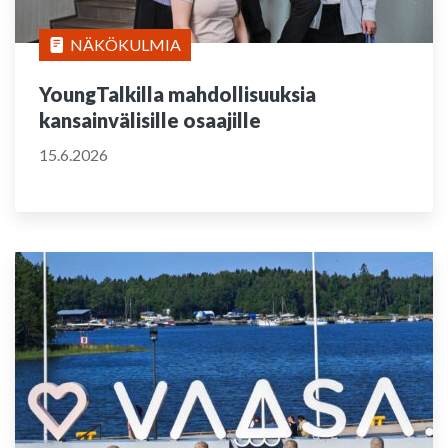
NÄKÖKULMIA
YoungTalkilla mahdollisuuksia
kansainvälisille osaajille
15.6.2026