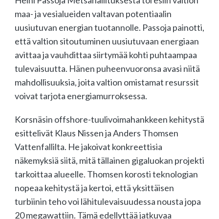
maa- ja vesialueiden valtavan potentiaalin
uusiutuvan energian tuotannolle. Passoja painotti,
että valtion sitoutuminen uusiutuvaan energiaan
avittaa ja vauhdittaa siirtymää kohti puhtaampaa
tulevaisuutta. Hänen puheenvuoronsa avasi niitä
mahdollisuuksia, joita valtion omistamat resurssit
voivat tarjota energiamurroksessa.
Korsnäsin offshore-tuulivoimahankkeen kehitystä
esittelivät Klaus Nissen ja Anders Thomsen
Vattenfallilta. He jakoivat konkreettisia
näkemyksiä siitä, mitä tällainen gigaluokan projekti
tarkoittaa alueelle. Thomsen korosti teknologian
nopeaa kehitystä ja kertoi, että yksittäisen
turbiinin teho voi lähitulevaisuudessa nousta jopa
20 megawattiin. Tämä edellyttää jatkuvaa