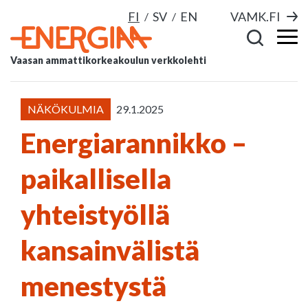
FI
SV
EN
VAMK.FI
Vaasan ammattikorkeakoulun verkkolehti
NÄKÖKULMIA
29.1.2025
Energiarannikko –
paikallisella
yhteistyöllä
kansainvälistä
menestystä