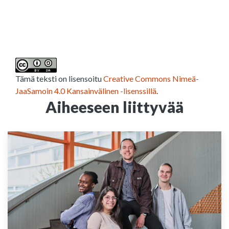
Tämä teksti on lisensoitu
Creative Commons Nimeä-
JaaSamoin 4.0 Kansainvälinen -lisenssillä
.
Aiheeseen liittyvää