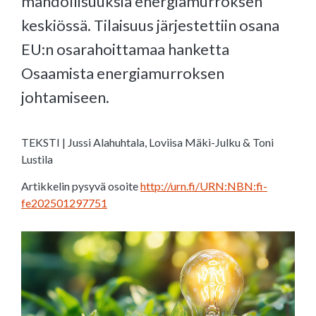
mahdollisuuksia energiamurroksen
keskiössä. Tilaisuus järjestettiin osana
EU:n osarahoittamaa hanketta
Osaamista energiamurroksen
johtamiseen.
TEKSTI | Jussi Alahuhtala, Loviisa Mäki-Julku & Toni
Lustila
Artikkelin pysyvä osoite
http://urn.fi/URN:NBN:fi-
fe202501297751