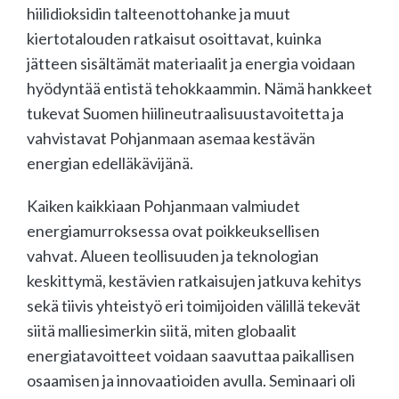
hiilidioksidin talteenottohanke ja muut
kiertotalouden ratkaisut osoittavat, kuinka
jätteen sisältämät materiaalit ja energia voidaan
hyödyntää entistä tehokkaammin. Nämä hankkeet
tukevat Suomen hiilineutraalisuustavoitetta ja
vahvistavat Pohjanmaan asemaa kestävän
energian edelläkävijänä.
Kaiken kaikkiaan Pohjanmaan valmiudet
energiamurroksessa ovat poikkeuksellisen
vahvat. Alueen teollisuuden ja teknologian
keskittymä, kestävien ratkaisujen jatkuva kehitys
sekä tiivis yhteistyö eri toimijoiden välillä tekevät
siitä malliesimerkin siitä, miten globaalit
energiatavoitteet voidaan saavuttaa paikallisen
osaamisen ja innovaatioiden avulla. Seminaari oli