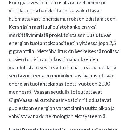
Energiainvestointien osalta alueellamme on
vireillä suuria hankkeita, jotka vaikuttavat
huomattavasti energiamurroksen edistämiseen.
Korsnäsin merituulipuistohanke on yksi
merkittävimmistä projekteista sen uusiutuvan
energian tuotantokapasiteetin yltäessä jopa 2,5
gigawattiin. Metsähallitus on keskeisessä roolissa
uusien tuuli- ja aurinkovoimahankkeiden
mahdollistamisessa valtion maa- ja vesialueilla, ja
sen tavoitteena on moninkertaistaa uusiutuvan
energian tuotantokapasiteetti vuoteen 2030
mennessä. Vaasan seudulla toteutettavat
GigaVaasa-akkutehdasinvestoinnit edustavat
puolestaan energian varastoinnin uutta aikaa ja
vahvistavat akkuteknologian ekosysteemiä.
Heini Passoja Metsähallituksesta toi esiin valtion