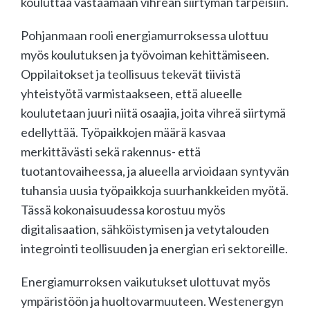
kouluttaa vastaamaan vihreän siirtymän tarpeisiin.
Pohjanmaan rooli energiamurroksessa ulottuu
myös koulutuksen ja työvoiman kehittämiseen.
Oppilaitokset ja teollisuus tekevät tiivistä
yhteistyötä varmistaakseen, että alueelle
koulutetaan juuri niitä osaajia, joita vihreä siirtymä
edellyttää. Työpaikkojen määrä kasvaa
merkittävästi sekä rakennus- että
tuotantovaiheessa, ja alueella arvioidaan syntyvän
tuhansia uusia työpaikkoja suurhankkeiden myötä.
Tässä kokonaisuudessa korostuu myös
digitalisaation, sähköistymisen ja vetytalouden
integrointi teollisuuden ja energian eri sektoreille.
Energiamurroksen vaikutukset ulottuvat myös
ympäristöön ja huoltovarmuuteen. Westenergyn