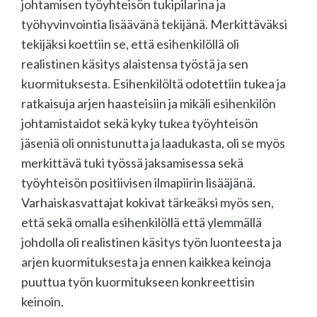
johtamisen työyhteisön tukipilarina ja
työhyvinvointia lisäävänä tekijänä. Merkittäväksi
tekijäksi koettiin se, että esihenkilöllä oli
realistinen käsitys alaistensa työstä ja sen
kuormituksesta. Esihenkilöltä odotettiin tukea ja
ratkaisuja arjen haasteisiin ja mikäli esihenkilön
johtamistaidot sekä kyky tukea työyhteisön
jäseniä oli onnistunutta ja laadukasta, oli se myös
merkittävä tuki työssä jaksamisessa sekä
työyhteisön positiivisen ilmapiirin lisääjänä.
Varhaiskasvattajat kokivat tärkeäksi myös sen,
että sekä omalla esihenkilöllä että ylemmällä
johdolla oli realistinen käsitys työn luonteesta ja
arjen kuormituksesta ja ennen kaikkea keinoja
puuttua työn kuormitukseen konkreettisin
keinoin.