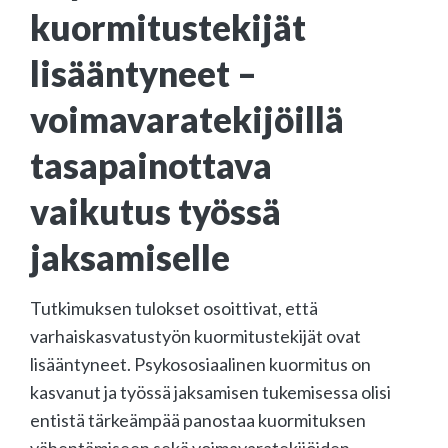
kuormitustekijät
lisääntyneet –
voimavaratekijöillä
tasapainottava
vaikutus työssä
jaksamiselle
Tutkimuksen tulokset osoittivat, että
varhaiskasvatustyön kuormitustekijät ovat
lisääntyneet. Psykososiaalinen kuormitus on
kasvanut ja työssä jaksamisen tukemisessa olisi
entistä tärkeämpää panostaa kuormituksen
vähentämiseen sekä voimavaratekijöiden