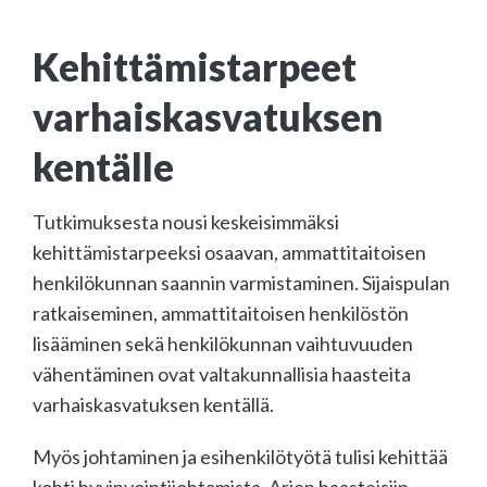
Kehittämistarpeet
varhaiskasvatuksen
kentälle
Tutkimuksesta nousi keskeisimmäksi
kehittämistarpeeksi osaavan, ammattitaitoisen
henkilökunnan saannin varmistaminen. Sijaispulan
ratkaiseminen, ammattitaitoisen henkilöstön
lisääminen sekä henkilökunnan vaihtuvuuden
vähentäminen ovat valtakunnallisia haasteita
varhaiskasvatuksen kentällä.
Myös johtaminen ja esihenkilötyötä tulisi kehittää
kohti hyvinvointijohtamista. Arjen haasteisiin