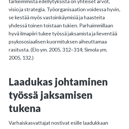
tärkeimmistä edellytyksistä on yhteiset arvot,
visio ja strategia. Työorganisaation voidessa hyvin,
se kestää myös vastoinkäymisiä ja haasteita
yhdessä toinen toistaan tukien. Parhaimmillaan
hyvä ilmapiiri tukee työssä jaksamista ja lieventää
psykososiaalisen kuormituksen aiheuttamaa
rasitusta. (Elo ym. 2005, 312–314; Simola ym.
2005, 132.)
Laadukas johtaminen
työssä jaksamisen
tukena
Varhaiskasvattajat nostivat esille laadukkaan