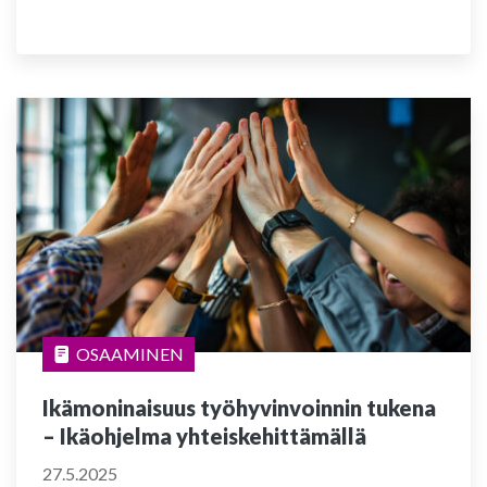
OSAAMINEN
Ikämoninaisuus työhyvinvoinnin tukena
– Ikäohjelma yhteiskehittämällä
27.5.2025