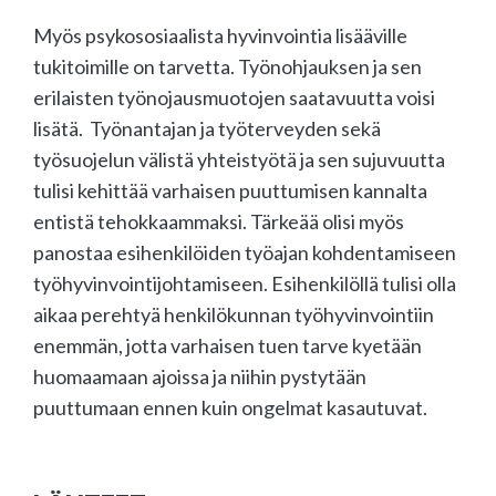
Myös psykososiaalista hyvinvointia lisääville
tukitoimille on tarvetta. Työnohjauksen ja sen
erilaisten työnojausmuotojen saatavuutta voisi
lisätä. Työnantajan ja työterveyden sekä
työsuojelun välistä yhteistyötä ja sen sujuvuutta
tulisi kehittää varhaisen puuttumisen kannalta
entistä tehokkaammaksi. Tärkeää olisi myös
panostaa esihenkilöiden työajan kohdentamiseen
työhyvinvointijohtamiseen. Esihenkilöllä tulisi olla
aikaa perehtyä henkilökunnan työhyvinvointiin
enemmän, jotta varhaisen tuen tarve kyetään
huomaamaan ajoissa ja niihin pystytään
puuttumaan ennen kuin ongelmat kasautuvat.