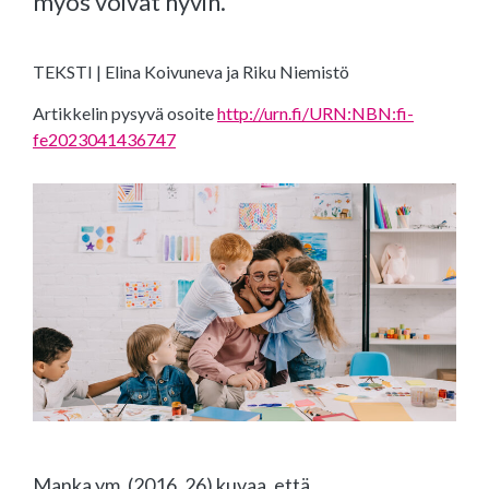
myös voivat hyvin.
TEKSTI | Elina Koivuneva ja Riku Niemistö
Artikkelin pysyvä osoite
http://urn.fi/URN:NBN:fi-
fe2023041436747
Manka ym. (2016, 26) kuvaa, että