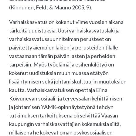
(Kinnunen, Feldt & Mauno 2005, 9).
Varhaiskasvatus on kokenut viime vuosien aikana
tärkeitä uudistuksia. Uusi varhaiskasvatuslaki ja
varhaiskasvatussuunnitelman perusteet on
päivitetty aiempien lakien ja perusteiden tilalle
vastaamaan tämän päivän lasten ja perheiden
tarpeisiin. Myös työelämä ja esihenkilötyö on
kokenut uudistuksia muun muassa etätyön
lisääntymisen sekä johtamiskulttuurin muutoksien
kautta. Varhaiskasvatuksen opettaja Elina
Koivunevan sosiaali- ja terveysalan kehittämisen
ja johtamisen YAMK-opinnäytetyönä tehdyn
tutkimuksen tarkoituksena oli selvittää Vaasan
kaupungin varhaiskasvattajien kokemuksia siitä,
millaisena he kokevat oman psykososiaalisen