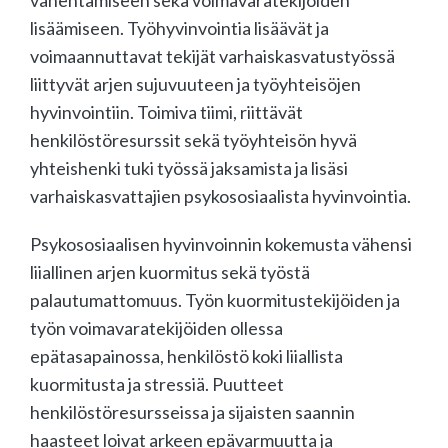
lisäämiseen. Työhyvinvointia lisäävät ja
voimaannuttavat tekijät varhaiskasvatustyössä
liittyvät arjen sujuvuuteen ja työyhteisöjen
hyvinvointiin. Toimiva tiimi, riittävät
henkilöstöresurssit sekä työyhteisön hyvä
yhteishenki tuki työssä jaksamista ja lisäsi
varhaiskasvattajien psykososiaalista hyvinvointia.
Psykososiaalisen hyvinvoinnin kokemusta vähensi
liiallinen arjen kuormitus sekä työstä
palautumattomuus. Työn kuormitustekijöiden ja
työn voimavaratekijöiden ollessa
epätasapainossa, henkilöstö koki liiallista
kuormitusta ja stressiä. Puutteet
henkilöstöresursseissa ja sijaisten saannin
haasteet loivat arkeen epävarmuutta ja