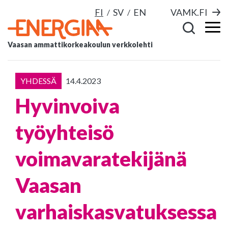
FI
SV
EN
VAMK.FI
Vaasan ammattikorkeakoulun verkkolehti
YHDESSÄ
14.4.2023
Hyvinvoiva
työyhteisö
voimavaratekijänä
Vaasan
varhaiskasvatuksessa