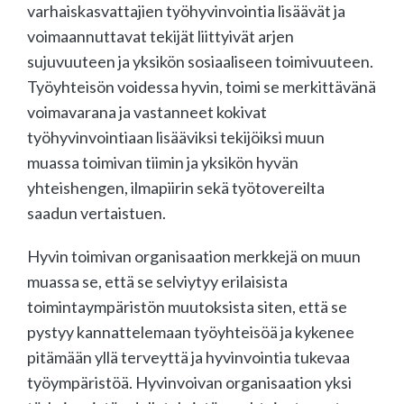
varhaiskasvattajien työhyvinvointia lisäävät ja
voimaannuttavat tekijät liittyivät arjen
sujuvuuteen ja yksikön sosiaaliseen toimivuuteen.
Työyhteisön voidessa hyvin, toimi se merkittävänä
voimavarana ja vastanneet kokivat
työhyvinvointiaan lisääviksi tekijöiksi muun
muassa toimivan tiimin ja yksikön hyvän
yhteishengen, ilmapiirin sekä työtovereilta
saadun vertaistuen.
Hyvin toimivan organisaation merkkejä on muun
muassa se, että se selviytyy erilaisista
toimintaympäristön muutoksista siten, että se
pystyy kannattelemaan työyhteisöä ja kykenee
pitämään yllä terveyttä ja hyvinvointia tukevaa
työympäristöä. Hyvinvoivan organisaation yksi