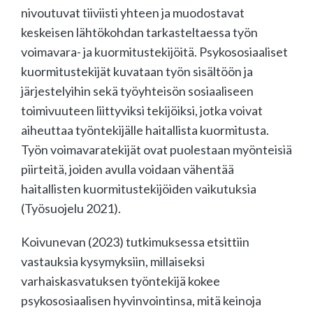
nivoutuvat tiiviisti yhteen ja muodostavat
keskeisen lähtökohdan tarkasteltaessa työn
voimavara- ja kuormitustekijöitä. Psykososiaaliset
kuormitustekijät kuvataan työn sisältöön ja
järjestelyihin sekä työyhteisön sosiaaliseen
toimivuuteen liittyviksi tekijöiksi, jotka voivat
aiheuttaa työntekijälle haitallista kuormitusta.
Työn voimavaratekijät ovat puolestaan myönteisiä
piirteitä, joiden avulla voidaan vähentää
haitallisten kuormitustekijöiden vaikutuksia
(Työsuojelu 2021).
Koivunevan (2023) tutkimuksessa etsittiin
vastauksia kysymyksiin, millaiseksi
varhaiskasvatuksen työntekijä kokee
psykososiaalisen hyvinvointinsa, mitä keinoja