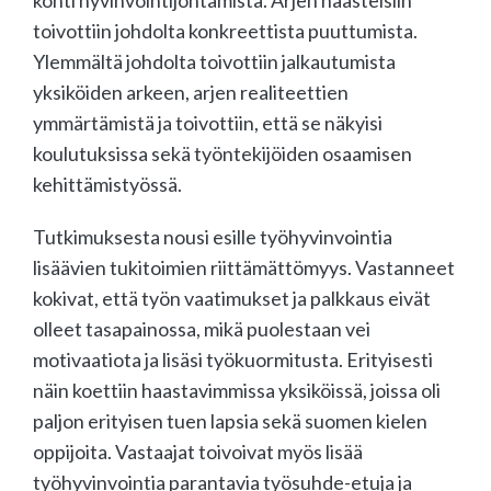
toivottiin johdolta konkreettista puuttumista.
Ylemmältä johdolta toivottiin jalkautumista
yksiköiden arkeen, arjen realiteettien
ymmärtämistä ja toivottiin, että se näkyisi
koulutuksissa sekä työntekijöiden osaamisen
kehittämistyössä.
Tutkimuksesta nousi esille työhyvinvointia
lisäävien tukitoimien riittämättömyys. Vastanneet
kokivat, että työn vaatimukset ja palkkaus eivät
olleet tasapainossa, mikä puolestaan vei
motivaatiota ja lisäsi työkuormitusta. Erityisesti
näin koettiin haastavimmissa yksiköissä, joissa oli
paljon erityisen tuen lapsia sekä suomen kielen
oppijoita. Vastaajat toivoivat myös lisää
työhyvinvointia parantavia työsuhde-etuja ja