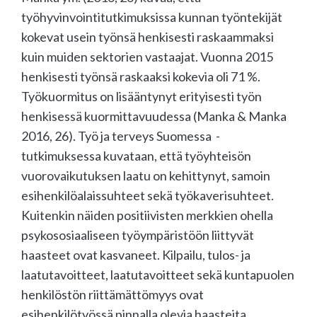
työhyvinvointitutkimuksissa kunnan työntekijät
kokevat usein työnsä henkisesti raskaammaksi
kuin muiden sektorien vastaajat. Vuonna 2015
henkisesti työnsä raskaaksi kokevia oli 71 %.
Työkuormitus on lisääntynyt erityisesti työn
henkisessä kuormittavuudessa (Manka & Manka
2016, 26). Työ ja terveys Suomessa -
tutkimuksessa kuvataan, että työyhteisön
vuorovaikutuksen laatu on kehittynyt, samoin
esihenkilöalaissuhteet sekä työkaverisuhteet.
Kuitenkin näiden positiivisten merkkien ohella
psykososiaaliseen työympäristöön liittyvät
haasteet ovat kasvaneet. Kilpailu, tulos- ja
laatutavoitteet, laatutavoitteet sekä kuntapuolen
henkilöstön riittämättömyys ovat
esihenkilötyössä pinnalla olevia haasteita