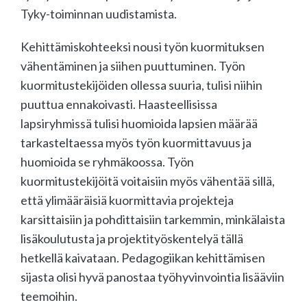
Tyky-toiminnan uudistamista.
Kehittämiskohteeksi nousi työn kuormituksen
vähentäminen ja siihen puuttuminen. Työn
kuormitustekijöiden ollessa suuria, tulisi niihin
puuttua ennakoivasti. Haasteellisissa
lapsiryhmissä tulisi huomioida lapsien määrää
tarkasteltaessa myös työn kuormittavuus ja
huomioida se ryhmäkoossa. Työn
kuormitustekijöitä voitaisiin myös vähentää sillä,
että ylimääräisiä kuormittavia projekteja
karsittaisiin ja pohdittaisiin tarkemmin, minkälaista
lisäkoulutusta ja projektityöskentelyä tällä
hetkellä kaivataan. Pedagogiikan kehittämisen
sijasta olisi hyvä panostaa työhyvinvointia lisääviin
teemoihin.