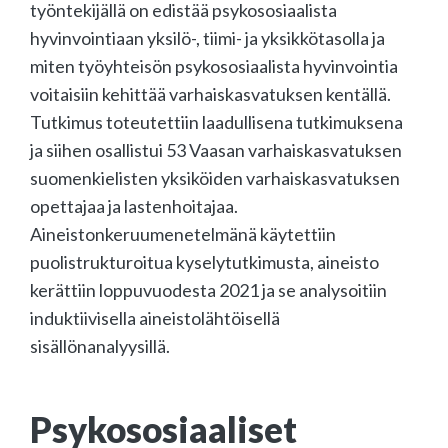
työntekijällä on edistää psykososiaalista
hyvinvointiaan yksilö-, tiimi- ja yksikkötasolla ja
miten työyhteisön psykososiaalista hyvinvointia
voitaisiin kehittää varhaiskasvatuksen kentällä.
Tutkimus toteutettiin laadullisena tutkimuksena
ja siihen osallistui 53 Vaasan varhaiskasvatuksen
suomenkielisten yksiköiden varhaiskasvatuksen
opettajaa ja lastenhoitajaa.
Aineistonkeruumenetelmänä käytettiin
puolistrukturoitua kyselytutkimusta, aineisto
kerättiin loppuvuodesta 2021 ja se analysoitiin
induktiivisella aineistolähtöisellä
sisällönanalyysillä.
Psykososiaaliset