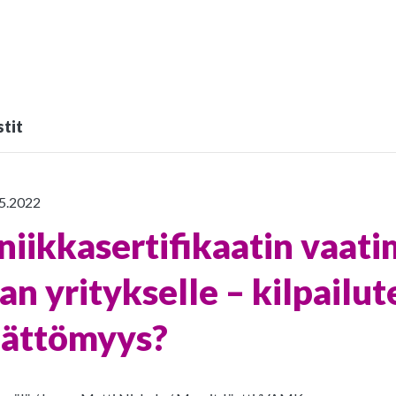
tit
.5.2022
niikkasertifikaatin vaat
n yritykselle – kilpailut
mättömyys?