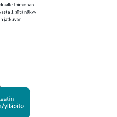
akkaalle toiminnan
asta 1, siitä näkyy
an jatkuvan