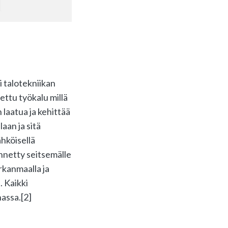
i talotekniikan
tettu työkalu millä
 laatua ja kehittää
aan ja sitä
ähköisellä
önnetty seitsemälle
irkanmaalla ja
. Kaikki
nassa.[2]