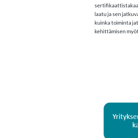
sertifikaattistakaa
laatu ja sen jatku
kuinka toiminta ja
kehittämisen myöt