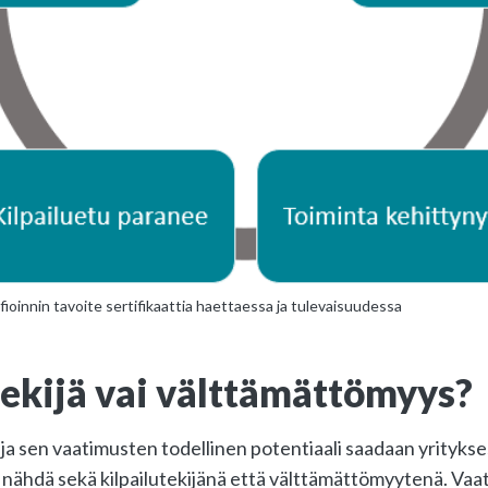
fioinnin tavoite sertifikaattia haettaessa ja tulevaisuudessa
tekijä vai välttämättömyys?
n ja sen vaatimusten todellinen potentiaali saadaan yrityk
 nähdä sekä kilpailutekijänä että välttämättömyytenä. Vaa