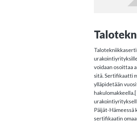
Talotekn
Talotekniikkaserti
urakointiyrityksill
voidaan osoittaa a
sitä. Sertifikaatt
ylläpidetään vuosit
hakulomakkeella.[1
urakointiyrityksel
Päijät-Hämeessä ku
sertifikaatin omaa