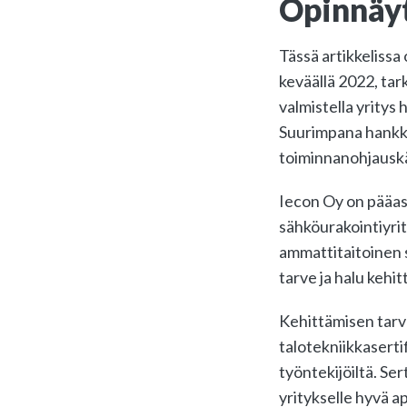
Opinnäyt
Tässä artikkelissa
keväällä 2022, tar
valmistella yritys
Suurimpana hankke
toiminnanohjauskäs
Iecon Oy on pääasi
sähköurakointiyrit
ammattitaitoinen 
tarve ja halu kehi
Kehittämisen tarve
talotekniikkasertif
työntekijöiltä. Se
yritykselle hyvä a