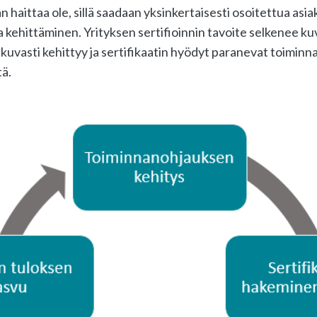
n haittaa ole, sillä saadaan yksinkertaisesti osoitettua asi
va kehittäminen. Yrityksen sertifioinnin tavoite selkenee kuv
tkuvasti kehittyy ja sertifikaatin hyödyt paranevat toiminn
ä.