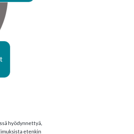
sessä hyödynnettyä,
timuksista etenkin