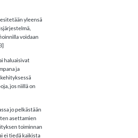
 esitetään yleensä
isjärjestelmä,
ioinnilla voidaan
3]
i haluaisivat
ampana ja
 kehityksessä
a, jos niillä on
assa jo pelkästään
östen asettamien
rityksen toiminnan
 ei tiedä kaikista