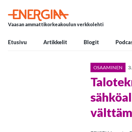
Vaasan ammattikorkeakoulun verkkolehti
Etusivu
Artikkelit
Blogit
Podcas
OSAAMINEN
3
Talotek
sähköala
välttä