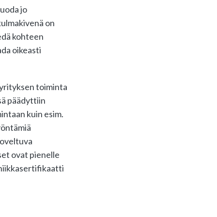
tuoda jo
 kulmakivenä on
iedä kohteen
ada oikeasti
yrityksen toiminta
sä päädyttiin
mintaan kuin esim.
myöntämiä
soveltuva
set ovat pienelle
iikkasertifikaatti