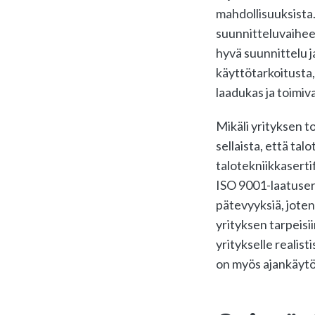
mahdollisuuksista.
suunnitteluvaihees
hyvä suunnittelu j
käyttötarkoitusta,
laadukas ja toimiv
Mikäli yrityksen t
sellaista, että ta
talotekniikkaserti
ISO 9001-laatuser
pätevyyksiä, joten
yrityksen tarpeisi
yritykselle realis
on myös ajankäytö