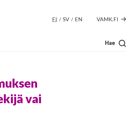
FI
SV
EN
VAMK.FI
Hae
imuksen
ekijä vai