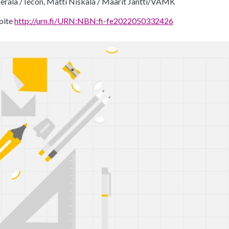
erälä / Iecon, Matti Niskala / Maarit Jäntti/VAMK
oite
http://urn.fi/URN:NBN:fi-fe2022050332426