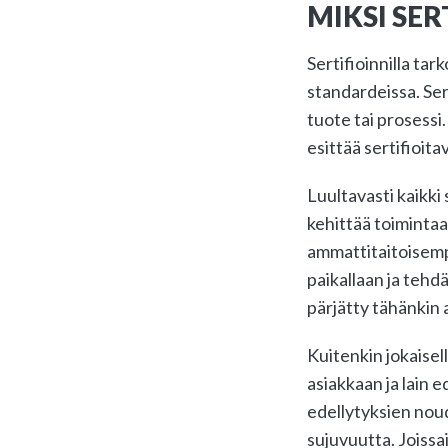
MIKSI SER
Sertifioinnilla ta
standardeissa. Ser
tuote tai prosessi.
esittää sertifioit
Luultavasti kaikki
kehittää toimintaa
ammattitaitoisemp
paikallaan ja tehdä
pärjätty tähänkin 
Kuitenkin jokaisel
asiakkaan ja lain 
edellytyksien noud
sujuvuutta. Joissai