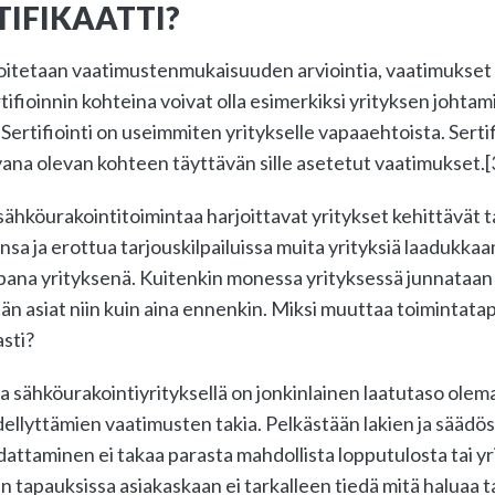
TIFIKAATTI?
rkoitetaan vaatimustenmukaisuuden arviointia, vaatimukset
tifioinnin kohteina voivat olla esimerkiksi yrityksen johtam
 Sertifiointi on useimmiten yritykselle vapaaehtoista. Sertif
avana olevan kohteen täyttävän sille asetetut vaatimukset.[
 sähköurakointitoimintaa harjoittavat yritykset kehittävät ta
nsa ja erottua tarjouskilpailuissa muita yrityksiä laadukka
ana yrityksenä. Kuitenkin monessa yrityksessä junnataan
än asiat niin kuin aina ennenkin. Miksi muuttaa toimintatapoj
asti?
la sähköurakointiyrityksellä on jonkinlainen laatutaso olem
edellyttämien vaatimusten takia. Pelkästään lakien ja sääd
attaminen ei takaa parasta mahdollista lopputulosta tai y
n tapauksissa asiakaskaan ei tarkalleen tiedä mitä haluaa tai