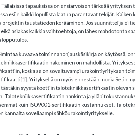
 Tällaisissa tapauksissa on ensiarvoisen tärkeää yrityksen 
sa esiin kaikki lopullista laatua parantavat tekijät. Kaiken
a projektin taustatiedon kerääminen. Jos suunnittelija ei t
 eikä asiakas kaikkia vaihtoehtoja, on lähes mahdotonta sa
a lopputulos.
oimintaa kuvaava toiminnanohjauskäsikirja on käytössä, on 
lotekniikkasertifikaatin hakeminen on mahdollista. Yritykses
fikaattiin, koska se on soveltuvampi urakointiyrityksen toi
tifikaatti[1]. Yrityksellä on myös ennestään monia Setin 
 tästäkin syystä koettiin talotekniikkasertifikaatin olevan 
in. Talotekniikkasertifikaatin hankinta ja ylläpitokustannuk
tisemmat kuin ISO9001-sertifikaatin kustannukset. Talotekn
n kannalta soveliaampi sähköurakointiyritykselle.