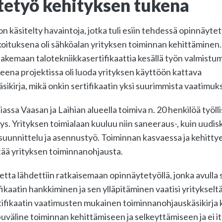
etyö kehityksen tukena
 on käsitelty havaintoja, jotka tuli esiin tehdessä opinnäyte
koituksena oli sähköalan yrityksen toiminnan kehittäminen.
 hakemaan talotekniikkasertifikaattia kesällä työn valmistum
ena projektissa oli luoda yrityksen käyttöön kattava
ikirja, mikä onkin sertifikaatin yksi suurimmista vaatimuks
assa Vaasan ja Laihian alueella toimiva n. 20 henkilöä työll
ys. Yrityksen toimialaan kuuluu niin saneeraus-, kuin uudi
suunnittelu ja asennustyö. Toiminnan kasvaessa ja kehitty
ttää yrityksen toiminnanohjausta.
tta lähdettiin ratkaisemaan opinnäytetyöllä, jonka avulla s
ikaatin hankkiminen ja sen ylläpitäminen vaatisi yritykseltä
rtifikaatin vaatimusten mukainen toiminnanohjauskäsikirja 
puväline toiminnan kehittämiseen ja selkeyttämiseen ja ei i