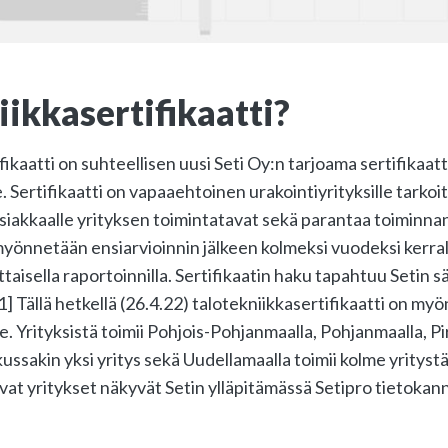
iikkasertifikaatti?
fikaatti on suhteellisen uusi Seti Oy:n tarjoama sertifikaatt
e. Sertifikaatti on vapaaehtoinen urakointiyrityksille tarkoi
siakkaalle yrityksen toimintatavat sekä parantaa toiminnan
i myönnetään ensiarvioinnin jälkeen kolmeksi vuodeksi kerrall
taisella raportoinnilla. Sertifikaatin haku tapahtuu Setin s
] Tällä hetkellä (26.4.22) talotekniikkasertifikaatti on my
le. Yrityksistä toimii Pohjois-Pohjanmaalla, Pohjanmaalla, P
ssakin yksi yritys sekä Uudellamaalla toimii kolme yritystä
vat yritykset näkyvät Setin ylläpitämässä Setipro tietokan