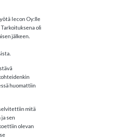
työtä Iecon Oy:lle
 Tarkoituksena oli
isen jälkeen.
ista.
istävä
skohteidenkin
essä huomattiin
elvitettiin mitä
 ja sen
koettiin olevan
tse