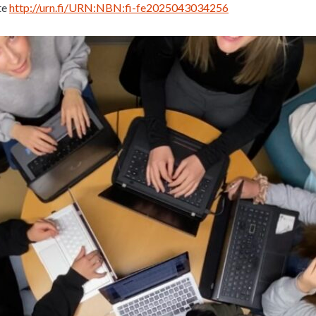
te
http://urn.fi/URN:NBN:fi-fe2025043034256