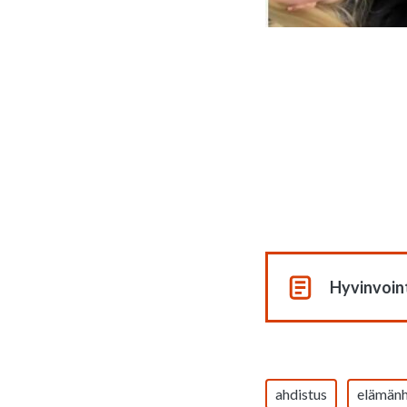
Hyvinvoint
ahdistus
elämänh