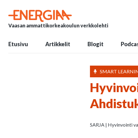
Vaasan ammattikorkeakoulun verkkolehti
Etusivu
Artikkelit
Blogit
Podcas
SMART LEARNIN
Hyvinvoi
Ahdistuk
SARJA | Hyvinvointi v