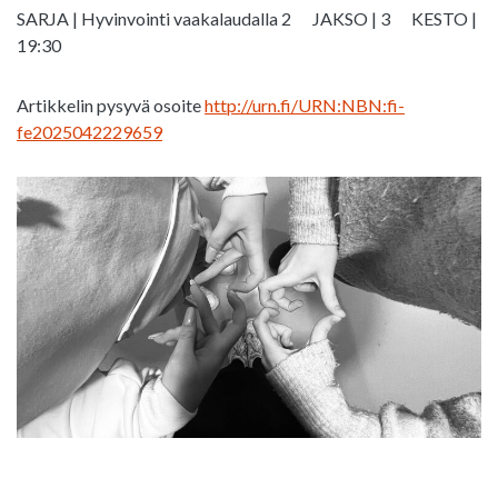
SARJA | Hyvinvointi vaakalaudalla 2
JAKSO | 3
KESTO |
19:30
Artikkelin pysyvä osoite
http://urn.fi/URN:NBN:fi-
fe2025042229659