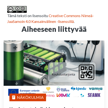
Tämä teksti on lisensoitu
Creative Commons Nimeä-
JaaSamoin 4.0 Kansainvälinen -lisenssillä
.
Aiheeseen liittyvää
NÄKÖKULMIA