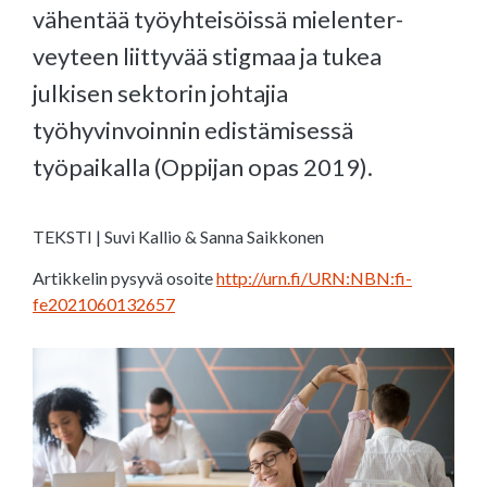
vähentää työyhteisöissä mielenter-
veyteen liittyvää stigmaa ja tukea
julkisen sektorin johtajia
työhyvinvoinnin edistämisessä
työpaikalla (Oppijan opas 2019).
TEKSTI | Suvi Kallio & Sanna Saikkonen
Artikkelin pysyvä osoite
http://urn.fi/URN:NBN:fi-
fe2021060132657