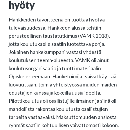
hyöty
Hankkeiden tavoitteena on tuottaa hyötyä
tulevaisuudessa. Hankkeen alussa tehtiin
perusteellinen taustatutkimus (VAMK 2018),
jotta koulutukselle saatiin luotettava pohja.
Jokainen hankekumppani vastasi yhdestä
koulutuksen teema-alueesta. VAMK oli ainut
koulutusorganisaatio ja tuotti materiaalin
Opiskele-teemaan. Hanketoimijat saivat käyttää
luovuuttaan, toimia yhteistyössä muiden maiden
edustajien kanssa ja kokeilla uusia ideoita.
Pilottikoulutus oli osallistujille ilmainen ja siinä oli
mahdollista rakentaa koulutusta osallistujien
tarpeita vastaavaksi. Maksuttomuuden ansiosta
ryhmät saatiin kohtuullisen vaivattomasti kokoon.