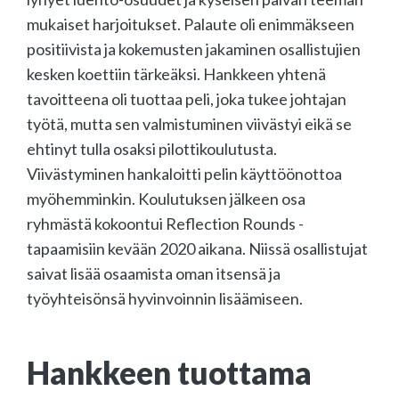
mukaiset harjoitukset. Palaute oli enimmäkseen
positiivista ja kokemusten jakaminen osallistujien
kesken koettiin tärkeäksi. Hankkeen yhtenä
tavoitteena oli tuottaa peli, joka tukee johtajan
työtä, mutta sen valmistuminen viivästyi eikä se
ehtinyt tulla osaksi pilottikoulutusta.
Viivästyminen hankaloitti pelin käyttöönottoa
myöhemminkin. Koulutuksen jälkeen osa
ryhmästä kokoontui Reflection Rounds -
tapaamisiin kevään 2020 aikana. Niissä osallistujat
saivat lisää osaamista oman itsensä ja
työyhteisönsä hyvinvoinnin lisäämiseen.
Hankkeen tuottama