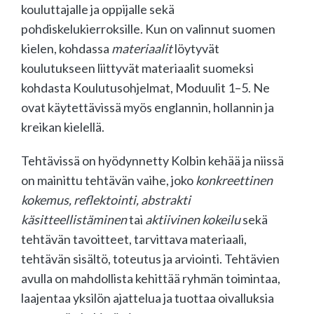
kouluttajalle ja oppijalle sekä
pohdiskelukierroksille. Kun on valinnut suomen
kielen, kohdassa
materiaalit
löytyvät
koulutukseen liittyvät materiaalit suomeksi
kohdasta Koulutusohjelmat, Moduulit 1–5. Ne
ovat käytettävissä myös englannin, hollannin ja
kreikan kielellä.
Tehtävissä on hyödynnetty Kolbin kehää ja niissä
on mainittu tehtävän vaihe, joko
konkreettinen
kokemus, reflektointi, abstrakti
käsitteellistäminen
tai
aktiivinen kokeilu
sekä
tehtävän tavoitteet, tarvittava materiaali,
tehtävän sisältö, toteutus ja arviointi. Tehtävien
avulla on mahdollista kehittää ryhmän toimintaa,
laajentaa yksilön ajattelua ja tuottaa oivalluksia