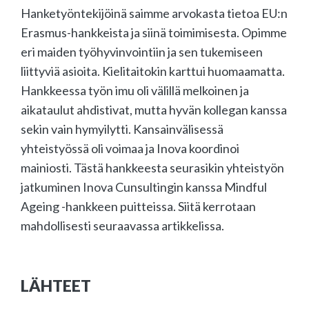
Hanketyöntekijöinä saimme arvokasta tietoa EU:n
Erasmus-hankkeista ja siinä toimimisesta. Opimme
eri maiden työhyvinvointiin ja sen tukemiseen
liittyviä asioita. Kielitaitokin karttui huomaamatta.
Hankkeessa työn imu oli välillä melkoinen ja
aikataulut ahdistivat, mutta hyvän kollegan kanssa
sekin vain hymyilytti. Kansainvälisessä
yhteistyössä oli voimaa ja Inova koordinoi
mainiosti. Tästä hankkeesta seurasikin yhteistyön
jatkuminen Inova Cunsultingin kanssa Mindful
Ageing -hankkeen puitteissa. Siitä kerrotaan
mahdollisesti seuraavassa artikkelissa.
LÄHTEET