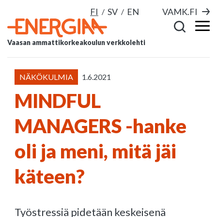
FI
SV
EN
VAMK.FI
Vaasan ammattikorkeakoulun verkkolehti
NÄKÖKULMIA
1.6.2021
MINDFUL
MANAGERS -hanke
oli ja meni, mitä jäi
käteen?
Työstressiä pidetään keskeisenä