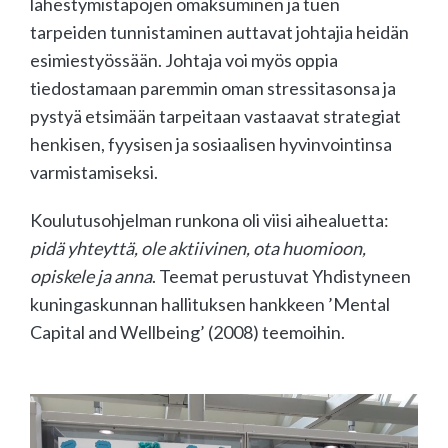
lähestymistapojen omaksuminen ja tuen
tarpeiden tunnistaminen auttavat johtajia heidän
esimiestyössään. Johtaja voi myös oppia
tiedostamaan paremmin oman stressitasonsa ja
pystyä etsimään tarpeitaan vastaavat strategiat
henkisen, fyysisen ja sosiaalisen hyvinvointinsa
varmistamiseksi.
Koulutusohjelman runkona oli viisi aihealuetta:
pidä yhteyttä, ole aktiivinen, ota huomioon,
opiskele ja anna
. Teemat perustuvat Yhdistyneen
kuningaskunnan hallituksen hankkeen ’Mental
Capital and Wellbeing’ (2008) teemoihin.