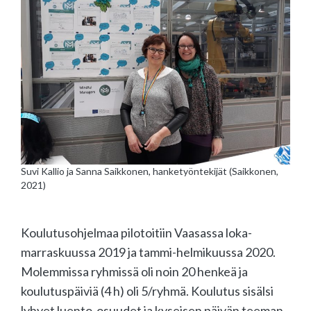
Suvi Kallio ja Sanna Saikkonen, hanketyöntekijät (Saikkonen,
2021)
Koulutusohjelmaa pilotoitiin Vaasassa loka-
marraskuussa 2019 ja tammi-helmikuussa 2020.
Molemmissa ryhmissä oli noin 20 henkeä ja
koulutuspäiviä (4 h) oli 5/ryhmä. Koulutus sisälsi
lyhyet luento-osuudet ja kyseisen päivän teeman