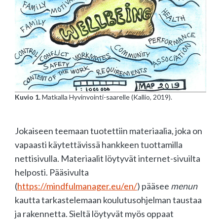
Kuvio 1.
Matkalla Hyvinvointi-saarelle (Kallio, 2019).
Jokaiseen teemaan tuotettiin materiaalia, joka on
vapaasti käytettävissä hankkeen tuottamilla
nettisivulla. Materiaalit löytyvät internet-sivuilta
helposti. Pääsivulta
(
https://
mindfulmanager.eu
/en/
) pääsee
menun
kautta tarkastelemaan koulutusohjelman taustaa
ja rakennetta. Sieltä löytyvät myös oppaat