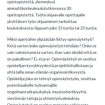
opintopistettä, ylemmässä
ammattikorkeakoulututkinnossa 30
opintopistettä. Työtä ohjaavalle opettajalle
yksittäisen työn ohjaaminen tarkoittaa
koulutuksesta riippuen joko 15 tuntia tai 25 tuntia.
Miksi opintoihin ylipäätään liittyy opinnäytetyö?
Ketä varten koko opinnäytetyö tehdään? Onko se
vain valmistumista varten, ihan vain siksikö että se
on pakollinen? Ei, ei ja ei. Opinnäytetyö on osoitus
opiskelijan kyvykkyydestä projektinhallintaan ja
yhtä lailla oman elämän organisointikyvystä.
Opiskelija joka on tehnyt opinnäytetyön, osoittaa
potentiaalisille työnantajille
ongelmanratkaisukykyä, muutosherkkyyttä,
viestinnän taitoja ja yhteistyövalmiuksia.
Opinnäytetyö on osoitus monesta sellaisesta