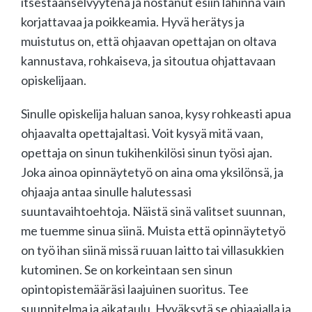
itsestäänselvyytenä ja nostanut esiin lähinnä vain
korjattavaa ja poikkeamia. Hyvä herätys ja
muistutus on, että ohjaavan opettajan on oltava
kannustava, rohkaiseva, ja sitoutua ohjattavaan
opiskelijaan.
Sinulle opiskelija haluan sanoa, kysy rohkeasti apua
ohjaavalta opettajaltasi. Voit kysyä mitä vaan,
opettaja on sinun tukihenkilösi sinun työsi ajan.
Joka ainoa opinnäytetyö on aina oma yksilönsä, ja
ohjaaja antaa sinulle halutessasi
suuntavaihtoehtoja. Näistä sinä valitset suunnan,
me tuemme sinua siinä. Muista että opinnäytetyö
on työ ihan siinä missä ruuan laitto tai villasukkien
kutominen. Se on korkeintaan sen sinun
opintopistemääräsi laajuinen suoritus. Tee
suunnitelma ja aikataulu. Hyväksytä se ohjaajalla ja