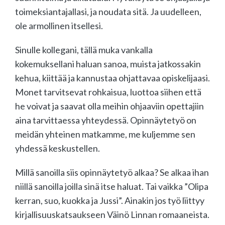
toimeksiantajallasi, ja noudata sitä. Ja uudelleen,
ole armollinen itsellesi.
Sinulle kollegani, tällä muka vankalla
kokemuksellani haluan sanoa, muista jatkossakin
kehua, kiittää ja kannustaa ohjattavaa opiskelijaasi.
Monet tarvitsevat rohkaisua, luottoa siihen että
he voivat ja saavat olla meihin ohjaaviin opettajiin
aina tarvittaessa yhteydessä. Opinnäytetyö on
meidän yhteinen matkamme, me kuljemme sen
yhdessä keskustellen.
Millä sanoilla siis opinnäytetyö alkaa? Se alkaa ihan
niillä sanoilla joilla sinä itse haluat. Tai vaikka ”Olipa
kerran, suo, kuokka ja Jussi”. Ainakin jos työ liittyy
kirjallisuuskatsaukseen Väinö Linnan romaaneista.