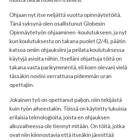
Ohjaan nyt itse neljättä vuotta opinnäytetöitä.
Tänä syksynä olen osallistunut Globexin
Opinnäytetyön ohjaaminen -koulutukseen, ja nyt
kun koulutuksesta on takana puolet (2/4), päätin
katsoa omiin ohjauksiini ja peilata koulutuksessa
käytyjä asioita niihin. Itselläni ohjattuja töitä on
takana vasta parikymmentä, eli koen olevani vielä
tässäkin noviisi verrattuna pidemmän uran
opettajiin.
Jokainen työ on opettanut paljon, niin tekijästä
kuin työn aiheestakin. Töissä on käytetty lukuisia
erilaisia teknologioita, joista en ohjauksen
alkuvaiheessa ole tiennyt mitään. On töitä, jotka
ovat niin kiinnostavia että itseäkin jännittää