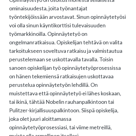
ominaisuudesta, joita työnantajat
työntekijöissään arvostavat. Sinun opinnäytetyösi
voi olla sinun käyntikorttisi tulevaisuuden
työmarkkinoilla. Opinnäytetyö on
ongelmanratkaisua. Opiskelijan tehtävä on valita
tarkoitukseen soveltuva ratkaisu ja valmistautua
perustelemaan se uskottavalla tavalla. Toisin
sanoen opiskelijan työ opinnäytetyöprosessissa
on hänen tekemiensä ratkaisujen uskottavaa
perustelua opinnäytetyön lehdillä. On
muistettava että opinnäytetyö ei lähes koskaan,
tai ikinä, tähtää Nobelin rauhanpalkintoon tai
Pulitzer-kirjallisuuspalkintoon. Siispä opiskelija,
joka olet juuri aloittamassa
opinnäytetyöprosessiasi, tai viime metreillä,
muista olla armollinen itsellesi.