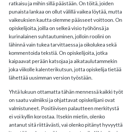
ratkaisu ja mihin sillä päästään. On töitä, joiden
punaista lankaa on ollut välillä vaikea löytää, mutta
vaikeuksien kautta olemme päässeet voittoon. On
opiskelijoita, joilla on selkeä visio työhönsä ja
kurinalainen suhtautuminen, jolloin roolini on
lähinnä vain tukea tarvittaessa ja oikolukea sekä
kommentoida tekstiä. On opiskelijoita, jotka
kaipaavat perään katsojaa ja aikataulutammekin
joka viikolle kalenterikutsun, jotta opiskelija tietää
lähettää uusimman version työstään.
Yhtä lukuun ottamatta tähän mennessä kaikki työt
on saatu valmiiksi ja ohjattavat opiskelijani ovat
valmistuneet. Positiivisen palautteen merkitystä
ei voi kyllin korostaa. Itsekin mietin, olenko
antanut sitä riittävästi, vai olenko pitänyt hyvyyttä