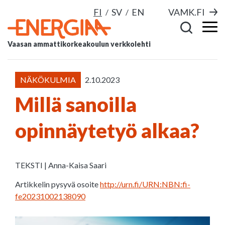
FI
SV
EN
VAMK.FI
Vaasan ammattikorkeakoulun verkkolehti
NÄKÖKULMIA
2.10.2023
Millä sanoilla
opinnäytetyö alkaa?
TEKSTI | Anna-Kaisa Saari
Artikkelin pysyvä osoite
http://urn.fi/URN:NBN:fi-
fe20231002138090