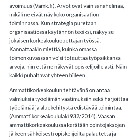
avoimuus (Vamk.fi). Arvot ovat vain sanahelinää,
mikäli ne eivät näy koko organisaation
toiminnassa. Kun strategia puretaan
organisaatiossa käytännön teoiksi, näkyy se
jokaisen korkeakouluopettajan työssä.
Kannattaakin miettiä, kuinka omassa
toimenkuvassaan voisi toteuttaa työpaikkansa
arvoja, niin että ne näkyvät opiskelijoille asti. Näin
kaikki puhaltavat yhteen hiileen.
Ammattikorkeakoulun tehtävänä on antaa
valmiuksia työelämän vaatimuksiin sekä harjoittaa
työelämää ja aluekehitystä edistävää toimintaa.
(Ammattikorkeakoululaki 932/2014). Vaasan
ammattikorkeakoulussa kerätään opintojaksojen
jälkeen sähköisesti opiskelijoilta palautetta ja