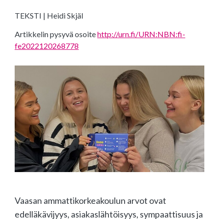
TEKSTI | Heidi Skjäl
Artikkelin pysyvä osoite
http://urn.fi/URN:NBN:fi-
fe2022120268778
Vaasan ammattikorkeakoulun arvot ovat
edelläkävijyys, asiakaslähtöisyys, sympaattisuus ja