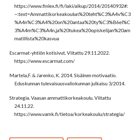
https://www.finlex.fi/fi/laki/alkup/2014/20140932#:
~:text=Ammattikorkeakoulun%20teht%C3%A4v%C3
%A4n%C3%A4%20on%20antaa%20ty%C3%B6el%C
3%A4m%C3%A4n,ja%20tukea%20opiskelijan%20am
matillista%20kasvua
Escarmat-yhtiön kotisivut. Viitattu 29.11.2022.
https://www.escarmat.com/
Martela,F. & Jarenko, K. 2014. Sisäinen motivaatio.
Eduskunnan tulevaisuusvaliokunnan julkaisu 3/2014.
Strategia. Vaasan ammattikorkeakoulu. Viitattu
24.11.22.
https://www.vamk.fi/tietoa/korkeakoulu/strategia/