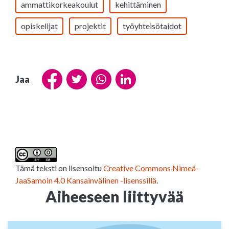
ammattikorkeakoulut
kehittäminen
opiskelijat
projektit
työyhteisötaidot
Jaa
Tämä teksti on lisensoitu
Creative Commons Nimeä-
JaaSamoin 4.0 Kansainvälinen -lisenssillä
.
Aiheeseen liittyvää