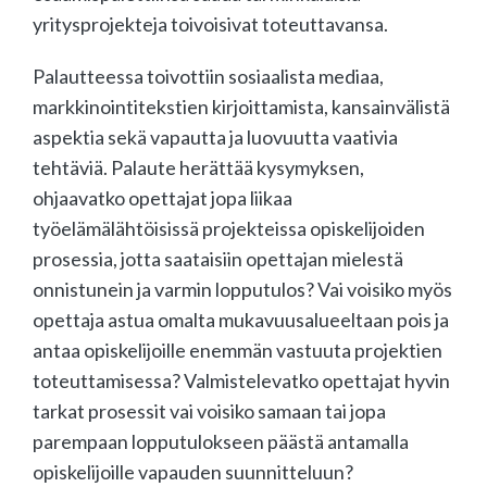
yritysprojekteja toivoisivat toteuttavansa.
Palautteessa toivottiin sosiaalista mediaa,
markkinointitekstien kirjoittamista, kansainvälistä
aspektia sekä vapautta ja luovuutta vaativia
tehtäviä. Palaute herättää kysymyksen,
ohjaavatko opettajat jopa liikaa
työelämälähtöisissä projekteissa opiskelijoiden
prosessia, jotta saataisiin opettajan mielestä
onnistunein ja varmin lopputulos? Vai voisiko myös
opettaja astua omalta mukavuusalueeltaan pois ja
antaa opiskelijoille enemmän vastuuta projektien
toteuttamisessa? Valmistelevatko opettajat hyvin
tarkat prosessit vai voisiko samaan tai jopa
parempaan lopputulokseen päästä antamalla
opiskelijoille vapauden suunnitteluun?