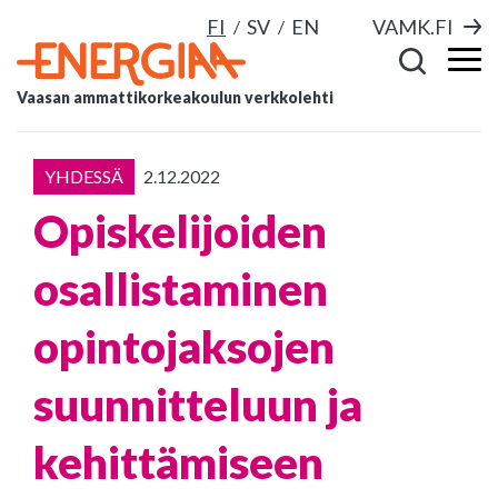
FI
SV
EN
VAMK.FI
Vaasan ammattikorkeakoulun verkkolehti
YHDESSÄ
2.12.2022
Opiskelijoiden
osallistaminen
opintojaksojen
suunnitteluun ja
kehittämiseen