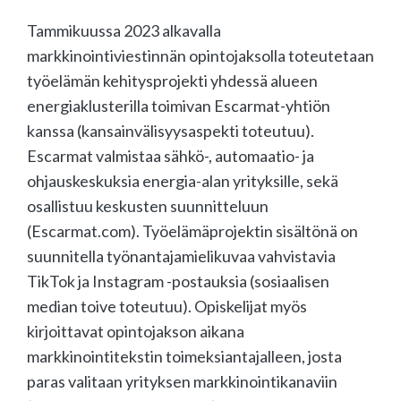
Tammikuussa 2023 alkavalla
markkinointiviestinnän opintojaksolla toteutetaan
työelämän kehitysprojekti yhdessä alueen
energiaklusterilla toimivan Escarmat-yhtiön
kanssa (kansainvälisyysaspekti toteutuu).
Escarmat valmistaa sähkö-, automaatio- ja
ohjauskeskuksia energia-alan yrityksille, sekä
osallistuu keskusten suunnitteluun
(Escarmat.com). Työelämäprojektin sisältönä on
suunnitella työnantajamielikuvaa vahvistavia
TikTok ja Instagram -postauksia (sosiaalisen
median toive toteutuu). Opiskelijat myös
kirjoittavat opintojakson aikana
markkinointitekstin toimeksiantajalleen, josta
paras valitaan yrityksen markkinointikanaviin