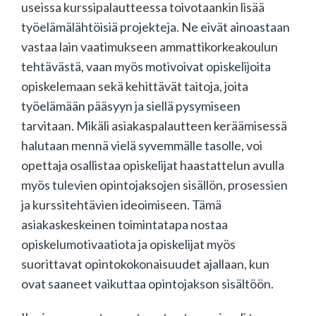
useissa kurssipalautteessa toivotaankin lisää
työelämälähtöisiä projekteja. Ne eivät ainoastaan
vastaa lain vaatimukseen ammattikorkeakoulun
tehtävästä, vaan myös motivoivat opiskelijoita
opiskelemaan sekä kehittävät taitoja, joita
työelämään pääsyyn ja siellä pysymiseen
tarvitaan. Mikäli asiakaspalautteen keräämisessä
halutaan mennä vielä syvemmälle tasolle, voi
opettaja osallistaa opiskelijat haastattelun avulla
myös tulevien opintojaksojen sisällön, prosessien
ja kurssitehtävien ideoimiseen. Tämä
asiakaskeskeinen toimintatapa nostaa
opiskelumotivaatiota ja opiskelijat myös
suorittavat opintokokonaisuudet ajallaan, kun
ovat saaneet vaikuttaa opintojakson sisältöön.