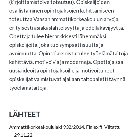
(kirjoittamistoive toteutuu). Opiskelijoiden
osallistaminen opintojaksojen kehittämiseen
toteuttaa Vaasan ammattikorkeakoulun arvoja,
erityisesti asiakaslähtöisyyttä ja edelläkävijyyttä.
Opettaja tulee hierarkkisesti lähemmäksi
opiskelijoita, joka tuo sympaattisuutta ja
avoimuutta. Opintojaksoista tulee työelämätaitoja
kehittäviä, motivoivia ja moderneja. Opettaja saa
uusia ideoita opintojaksoille ja motivoituneet
opiskelijat valmistuvat ajallaan taitopaletti täynnä
työelämätaitoja.
LÄHTEET
Ammattikorkeakoululaki 932/2014. Finlex.fi. Viitattu
29.11.22.