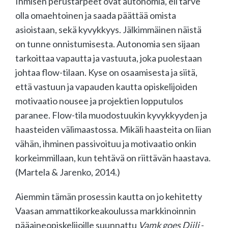
Ihmisen perustarpeet ovat autonomia, eli tarve
olla omaehtoinen ja saada päättää omista
asioistaan, sekä kyvykkyys. Jälkimmäinen näistä
on tunne onnistumisesta. Autonomia sen sijaan
tarkoittaa vapautta ja vastuuta, joka puolestaan
johtaa flow-tilaan. Kyse on osaamisesta ja siitä,
että vastuun ja vapauden kautta opiskelijoiden
motivaatio nousee ja projektien lopputulos
paranee. Flow-tila muodostuukin kyvykkyyden ja
haasteiden välimaastossa. Mikäli haasteita on liian
vähän, ihminen passivoituu ja motivaatio onkin
korkeimmillaan, kun tehtävä on riittävän haastava.
(Martela & Jarenko, 2014.)
Aiemmin tämän prosessin kautta on jo kehitetty
Vaasan ammattikorkeakoulussa markkinoinnin
pääaineopiskelijoille suunnattu
Vamk goes Diili
-