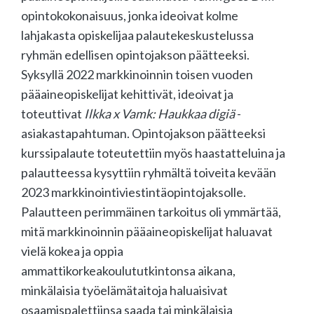
opintokokonaisuus, jonka ideoivat kolme
lahjakasta opiskelijaa palautekeskustelussa
ryhmän edellisen opintojakson päätteeksi.
Syksyllä 2022 markkinoinnin toisen vuoden
pääaineopiskelijat kehittivät, ideoivat ja
toteuttivat
Ilkka x Vamk: Haukkaa digiä
-
asiakastapahtuman. Opintojakson päätteeksi
kurssipalaute toteutettiin myös haastatteluina ja
palautteessa kysyttiin ryhmältä toiveita kevään
2023 markkinointiviestintäopintojaksolle.
Palautteen perimmäinen tarkoitus oli ymmärtää,
mitä markkinoinnin pääaineopiskelijat haluavat
vielä kokea ja oppia
ammattikorkeakoulututkintonsa aikana,
minkälaisia työelämätaitoja haluaisivat
osaamispalettiinsa saada tai minkälaisia