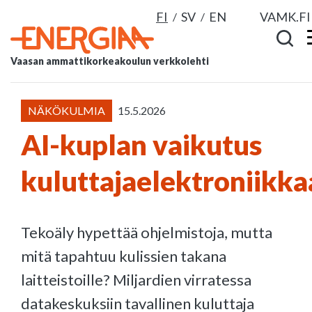
FI
SV
EN
VAMK.FI
Vaasan ammattikorkeakoulun verkkolehti
NÄKÖKULMIA
15.5.2026
AI-kuplan vaikutus
kuluttajaelektroniikka
Tekoäly hypettää ohjelmistoja, mutta
mitä tapahtuu kulissien takana
laitteistoille? Miljardien virratessa
datakeskuksiin tavallinen kuluttaja