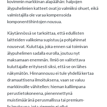
kovimmin markkinan alapäähän: halpojen
älypuhelimien katteet ovat jo valmiiksi ohuet, eikä
valmistajilla ole varaa kompensoida
komponenttihintojen nousua.
Käytännössä se tarkoittaa, että edullisten
laitteiden valikoima supistuu ja pohjahinnat
nousevat. Kuluttaja, joka ennen sai toimivan
älypuhelimen sadalla eurolla, joutuu nyt
maksamaan enemmän. Ilmiö on valitettava
kuluttajalle erityisesti siksi, että se on lähes
näkymätön. Hinnannousu ei tule yhdellä kertaa
dramaattisena ilmoituksena, vaan se valuu
markkinoille vähitellen: hieman kalliimpana
perustietokoneena, pienennettynä
muistimääränä perusmallissa tai premium-
lisämaksuna, jota aiemmin ei ollut.