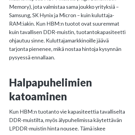
Memory), jota valmistaa sama joukko yrityksiä –
Samsung, SK Hynix ja Micron – kuin kuluttaja-
RAM:iakin. Kun HBM:n tuotot ovat suuremmat
kuin tavallisen DDR-muistin, tuotantokapasiteetti
ohjautuu sinne. Kuluttajamarkkinoille jäävä
tarjonta pienenee, mikä nostaa hintoja kysynnän
pysyessä ennallaan.
Halpapuhelimien
katoaminen
Kun HBM:n tuotanto vie kapasiteettia tavalliselta
DDR-muistilta, myös älypuhelimissa käytettävän
LPDDR-muistin hinta nousee. Tämä iskee