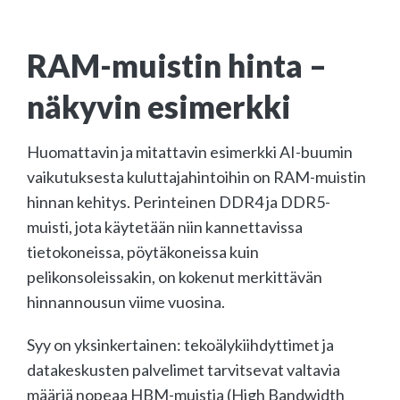
RAM-muistin hinta –
näkyvin esimerkki
Huomattavin ja mitattavin esimerkki AI-buumin
vaikutuksesta kuluttajahintoihin on RAM-muistin
hinnan kehitys. Perinteinen DDR4 ja DDR5-
muisti, jota käytetään niin kannettavissa
tietokoneissa, pöytäkoneissa kuin
pelikonsoleissakin, on kokenut merkittävän
hinnannousun viime vuosina.
Syy on yksinkertainen: tekoälykiihdyttimet ja
datakeskusten palvelimet tarvitsevat valtavia
määriä nopeaa HBM-muistia (High Bandwidth