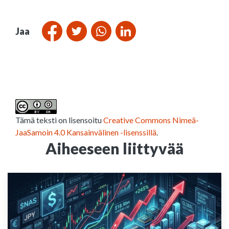
Jaa
Tämä teksti on lisensoitu
Creative Commons Nimeä-
JaaSamoin 4.0 Kansainvälinen -lisenssillä
.
Aiheeseen liittyvää