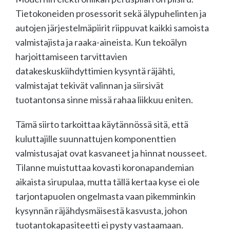
Tietokoneiden prosessorit sekä älypuhelinten ja
autojen järjestelmäpiirit riippuvat kaikki samoista
valmistajista ja raaka-aineista. Kun tekoälyn
harjoittamiseen tarvittavien
datakeskuskiihdyttimien kysyntä räjähti,
valmistajat tekivät valinnan ja siirsivät
tuotantonsa sinne missä rahaa liikkuu eniten.
Tämä siirto tarkoittaa käytännössä sitä, että
kuluttajille suunnattujen komponenttien
valmistusajat ovat kasvaneet ja hinnat nousseet.
Tilanne muistuttaa kovasti koronapandemian
aikaista sirupulaa, mutta tällä kertaa kyse ei ole
tarjontapuolen ongelmasta vaan pikemminkin
kysynnän räjähdysmäisestä kasvusta, johon
tuotantokapasiteetti ei pysty vastaamaan.