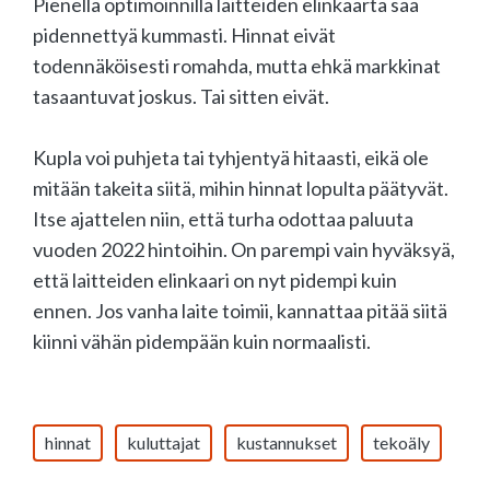
Pienellä optimoinnilla laitteiden elinkaarta saa
pidennettyä kummasti. Hinnat eivät
todennäköisesti romahda, mutta ehkä markkinat
tasaantuvat joskus. Tai sitten eivät.
Kupla voi puhjeta tai tyhjentyä hitaasti, eikä ole
mitään takeita siitä, mihin hinnat lopulta päätyvät.
Itse ajattelen niin, että turha odottaa paluuta
vuoden 2022 hintoihin. On parempi vain hyväksyä,
että laitteiden elinkaari on nyt pidempi kuin
ennen. Jos vanha laite toimii, kannattaa pitää siitä
kiinni vähän pidempään kuin normaalisti.
hinnat
kuluttajat
kustannukset
tekoäly