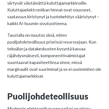
siirtyvät väistämättä kuluttajamarkkinoille.
Kuluttajaelektroniikan hinnat ovat nousseet,
saatavuus kiristynyt ja tuotekehitys vääristynyt –
kaikki AI-buumin sivutuotteena.
Taustalla on muutos siinä, miten
puolijohdeteollisuus priorisoi resurssejaan. Kun
tekoälyn ja datakeskusten kysyntä kasvaa
räjähdysmäisesti, komponenttivalmistajat
suuntaavat kapasiteettinsa sinne, missä
marginaalit ovat suurimmat ja se ei useimmiten ole
kuluttajamarkkinat.
Puolijohdeteollisuus
Modernin elektroniikan peruspilari on piisiru.