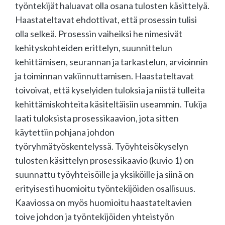
työntekijät haluavat olla osana tulosten käsittelyä.
Haastateltavat ehdottivat, että prosessin tulisi
olla selkeä. Prosessin vaiheiksi he nimesivät
kehityskohteiden erittelyn, suunnittelun
kehittämisen, seurannan ja tarkastelun, arvioinnin
ja toiminnan vakiinnuttamisen. Haastateltavat
toivoivat, että kyselyiden tuloksia ja niistä tulleita
kehittämiskohteita käsiteltäisiin useammin. Tukija
laati tuloksista prosessikaavion, jota sitten
käytettiin pohjana johdon
työryhmätyöskentelyssä. Työyhteisökyselyn
tulosten käsittelyn prosessikaavio (kuvio 1) on
suunnattu työyhteisöille ja yksiköille ja siinä on
erityisesti huomioitu työntekijöiden osallisuus.
Kaaviossa on myös huomioitu haastateltavien
toive johdon ja työntekijöiden yhteistyön