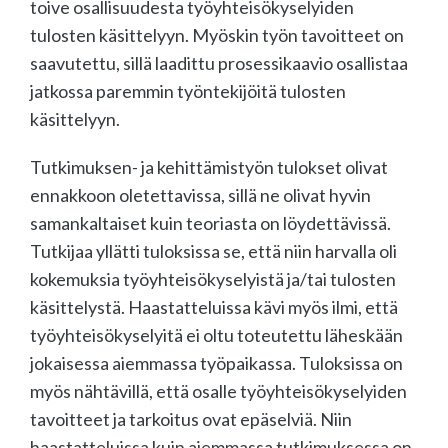
toive osallisuudesta työyhteisökyselyiden
tulosten käsittelyyn. Myöskin työn tavoitteet on
saavutettu, sillä laadittu prosessikaavio osallistaa
jatkossa paremmin työntekijöitä tulosten
käsittelyyn.
Tutkimuksen- ja kehittämistyön tulokset olivat
ennakkoon oletettavissa, sillä ne olivat hyvin
samankaltaiset kuin teoriasta on löydettävissä.
Tutkijaa yllätti tuloksissa se, että niin harvalla oli
kokemuksia työyhteisökyselyistä ja/tai tulosten
käsittelystä. Haastatteluissa kävi myös ilmi, että
työyhteisökyselyitä ei oltu toteutettu läheskään
jokaisessa aiemmassa työpaikassa. Tuloksissa on
myös nähtävillä, että osalle työyhteisökyselyiden
tavoitteet ja tarkoitus ovat epäselviä. Niin
haastatteluissa kuin aiemmassa tutkimuksessa on