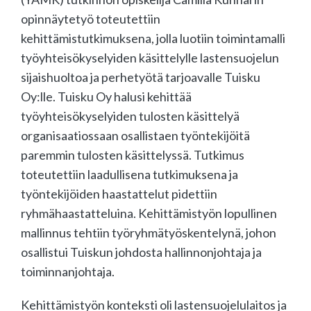
opinnäytetyö toteutettiin
kehittämistutkimuksena, jolla luotiin toimintamalli
työyhteisökyselyiden käsittelylle lastensuojelun
sijaishuoltoa ja perhetyötä tarjoavalle Tuisku
Oy:lle. Tuisku Oy halusi kehittää
työyhteisökyselyiden tulosten käsittelyä
organisaatiossaan osallistaen työntekijöitä
paremmin tulosten käsittelyssä. Tutkimus
toteutettiin laadullisena tutkimuksena ja
työntekijöiden haastattelut pidettiin
ryhmähaastatteluina. Kehittämistyön lopullinen
mallinnus tehtiin työryhmätyöskentelynä, johon
osallistui Tuiskun johdosta hallinnonjohtaja ja
toiminnanjohtaja.
Kehittämistyön konteksti oli lastensuojelulaitos ja