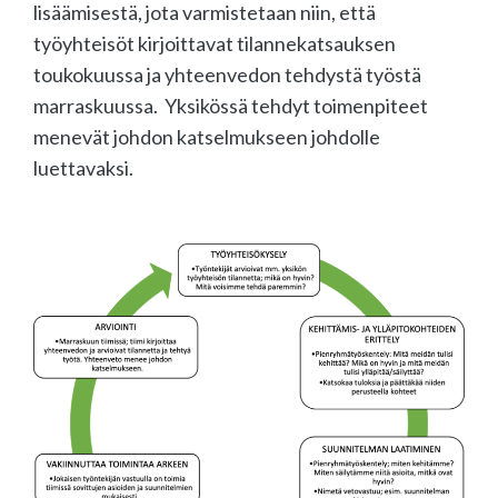
lisäämisestä, jota varmistetaan niin, että
työyhteisöt kirjoittavat tilannekatsauksen
toukokuussa ja yhteenvedon tehdystä työstä
marraskuussa. Yksikössä tehdyt toimenpiteet
menevät johdon katselmukseen johdolle
luettavaksi.