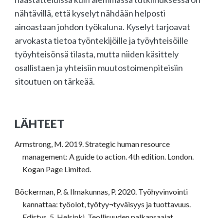
nähtävillä, että kyselyt nähdään helposti
ainoastaan johdon työkaluna. Kyselyt tarjoavat
arvokasta tietoa työntekijöille ja työyhteisöille
työyhteisönsä tilasta, mutta niiden käsittely
osallistaen ja yhteisiin muutostoimenpiteisiin
sitoutuen on tärkeää.
LÄHTEET
Armstrong, M. 2019. Strategic human resource
management: A guide to action. 4th edition. London.
Kogan Page Limited.
Böckerman, P. & Ilmakunnas, P. 2020. Työhyvinvointi
kannattaa: työolot, työtyy¬tyväisyys ja tuottavuus.
Edistys, 5. Helsinki. Teollisuuden palkansaajat.