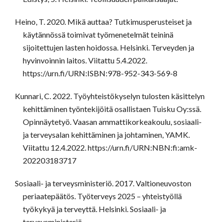
Heino, T. 2020. Mikä auttaa? Tutkimusperusteiset ja
käytännössä toimivat työmenetelmät teininä
sijoitettujen lasten hoidossa. Helsinki. Terveyden ja
hyvinvoinnin laitos. Viitattu 5.4.2022.
https://urn.fi/URN:ISBN:978-952-343-569-8
Kunnari, C. 2022. Työyhteistökyselyn tulosten käsittelyn
kehittäminen työntekijöitä osallistaen Tuisku Oy:ssä.
Opinnäytetyö. Vaasan ammattikorkeakoulu, sosiaali-
ja terveysalan kehittäminen ja johtaminen, YAMK.
Viitattu 12.4.2022. https://urn.fi/URN:NBN:fi:amk-
202203183717
Sosiaali- ja terveysministeriö. 2017. Valtioneuvoston
periaatepäätös. Työterveys 2025 – yhteistyöllä
työkykyä ja terveyttä. Helsinki. Sosiaali- ja
terveysministeriö.