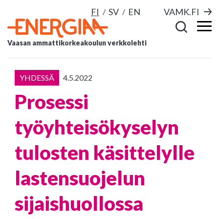
FI
SV
EN
VAMK.FI
Vaasan ammattikorkeakoulun verkkolehti
YHDESSÄ
4.5.2022
Prosessi
työyhteisökyselyn
tulosten käsittelylle
lastensuojelun
sijaishuollossa