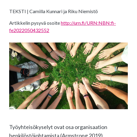
TEKSTI | Camilla Kunnari ja Riku Niemistö
Artikkelin pysyvä osoite
http://urn.fi/URN:NBN:fi-
fe2022050432552
Työyhteisökyselyt ovat osa organisaation
henkilöstöjohtamista (Armstrong 2019).