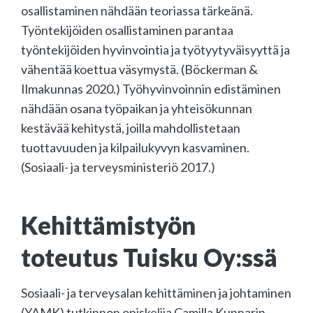
osallistaminen nähdään teoriassa tärkeänä.
Työntekijöiden osallistaminen parantaa
työntekijöiden hyvinvointia ja työtyytyväisyyttä ja
vähentää koettua väsymystä. (Böckerman &
Ilmakunnas 2020.) Työhyvinvoinnin edistäminen
nähdään osana työpaikan ja yhteisökunnan
kestävää kehitystä, joilla mahdollistetaan
tuottavuuden ja kilpailukyvyn kasvaminen.
(Sosiaali- ja terveysministeriö 2017.)
Kehittämistyön
toteutus Tuisku Oy:ssä
Sosiaali- ja terveysalan kehittäminen ja johtaminen
(YAMK) tutkinnon opiskelija Camilla Kunnarin