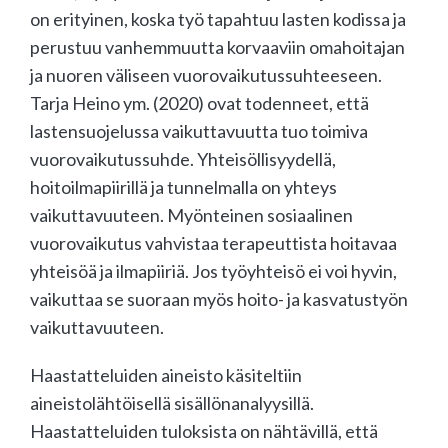
on erityinen, koska työ tapahtuu lasten kodissa ja
perustuu vanhemmuutta korvaaviin omahoitajan
ja nuoren väliseen vuorovaikutussuhteeseen.
Tarja Heino ym. (2020) ovat todenneet, että
lastensuojelussa vaikuttavuutta tuo toimiva
vuorovaikutussuhde. Yhteisöllisyydellä,
hoitoilmapiirillä ja tunnelmalla on yhteys
vaikuttavuuteen. Myönteinen sosiaalinen
vuorovaikutus vahvistaa terapeuttista hoitavaa
yhteisöä ja ilmapiiriä. Jos työyhteisö ei voi hyvin,
vaikuttaa se suoraan myös hoito- ja kasvatustyön
vaikuttavuuteen.
Haastatteluiden aineisto käsiteltiin
aineistolähtöisellä sisällönanalyysillä.
Haastatteluiden tuloksista on nähtävillä, että