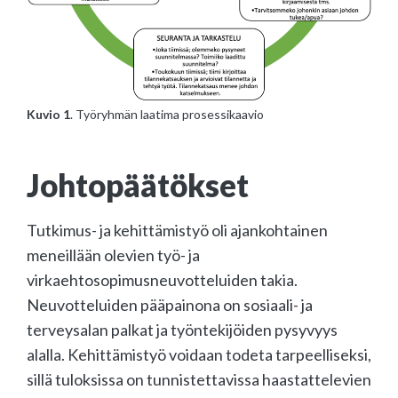
Kuvio 1
. Työryhmän laatima prosessikaavio
Johtopäätökset
Tutkimus- ja kehittämistyö oli ajankohtainen
meneillään olevien työ- ja
virkaehtosopimusneuvotteluiden takia.
Neuvotteluiden pääpainona on sosiaali- ja
terveysalan palkat ja työntekijöiden pysyvyys
alalla. Kehittämistyö voidaan todeta tarpeelliseksi,
sillä tuloksissa on tunnistettavissa haastattelevien