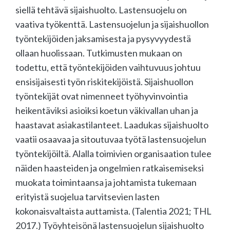
siellä tehtävä sijaishuolto. Lastensuojelu on
vaativa työkenttä. Lastensuojelun ja sijaishuollon
työntekijöiden jaksamisesta ja pysyvyydestä
ollaan huolissaan. Tutkimusten mukaan on
todettu, että työntekijöiden vaihtuvuus johtuu
ensisijaisesti työn riskitekijöistä. Sijaishuollon
työntekijät ovat nimenneet työhyvinvointia
heikentäviksi asioiksi koetun väkivallan uhan ja
haastavat asiakastilanteet. Laadukas sijaishuolto
vaatii osaavaa ja sitoutuvaa työtä lastensuojelun
työntekijöiltä. Alalla toimivien organisaation tulee
näiden haasteiden ja ongelmien ratkaisemiseksi
muokata toimintaansa ja johtamista tukemaan
erityistä suojelua tarvitsevien lasten
kokonaisvaltaista auttamista. (Talentia 2021; THL
2017.) Työyhteisönä lastensuojelun sijaishuolto