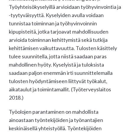
Työyhteisökyselyillä arvioidaan työhyvinvointia ja
-tyytyväisyyttä. Kyselyiden avulla voidaan
tunnistaa toiminnan ja työhyvinvoinnin
kipupisteitä, jotka tarjoavat mahdollisuuden
arvioida toiminnan kehittymistä sekä tutkija
kehittämisen vaikuttavuutta. Tulosten käsittely
tulee suunnitella, jotta niistä saadaan paras
mahdollinen hyöty. Kyselyistä ja tuloksista
saadaan paljon enemmän irti suunnittelemalla
tulosten hyödyntämiseen liittyvät työkalut,
aikataulut ja toimintamallit. (Työterveyslaitos
2018.)
Työolojen parantaminen on mahdollista
ainoastaan työntekijöiden ja työnantajien
keskinäisellä yhteistyöllä. Työntekijöiden