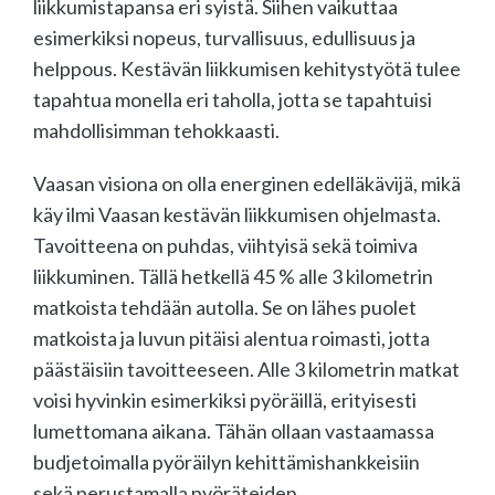
liikkumistapansa eri syistä. Siihen vaikuttaa
esimerkiksi nopeus, turvallisuus, edullisuus ja
helppous. Kestävän liikkumisen kehitystyötä tulee
tapahtua monella eri taholla, jotta se tapahtuisi
mahdollisimman tehokkaasti.
Vaasan visiona on olla energinen edelläkävijä, mikä
käy ilmi Vaasan kestävän liikkumisen ohjelmasta.
Tavoitteena on puhdas, viihtyisä sekä toimiva
liikkuminen. Tällä hetkellä 45 % alle 3 kilometrin
matkoista tehdään autolla. Se on lähes puolet
matkoista ja luvun pitäisi alentua roimasti, jotta
päästäisiin tavoitteeseen. Alle 3 kilometrin matkat
voisi hyvinkin esimerkiksi pyöräillä, erityisesti
lumettomana aikana. Tähän ollaan vastaamassa
budjetoimalla pyöräilyn kehittämishankkeisiin
sekä perustamalla pyöräteiden