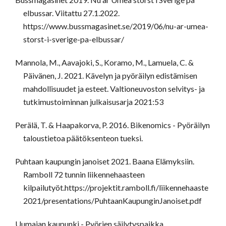
elbussar. Viitattu 27.1.2022.
https://www.bussmagasinet.se/2019/06/nu-ar-umea-
storst-i-sverige-pa-elbussar/
Mannola, M., Aavajoki, S., Koramo, M., Lamuela, C. &
Päivänen, J. 2021. Kävelyn ja pyöräilyn edistämisen
mahdollisuudet ja esteet. Valtioneuvoston selvitys- ja
tutkimustoiminnan julkaisusarja 2021:53
Perälä, T. & Haapakorva, P. 2016. Bikenomics - Pyöräilyn
taloustietoa päätöksenteon tueksi.
Puhtaan kaupungin janoiset 2021. Baana Elämyksiin.
Ramboll 72 tunnin liikennehaasteen
kilpailutyöt.https://projektit.ramboll.fi/liikennehaaste
2021/presentations/PuhtaanKaupunginJanoiset.pdf
Uumajan kaupunki - Pyörien säilytyspaikka