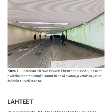
Kuva 1.
Junaradan alittava kevyen liikenteen tunneli, jossa on
pyöräkaistat molempiin suuntiin sekä avaraa ja valoisaa, jotka
lisäävät turvallisuutta.
LÄHTEET
Bussmagasinet 2019. Nu är Umeå störst i Sverige på