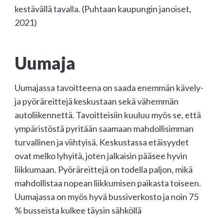
kestävällä tavalla. (Puhtaan kaupungin janoiset,
2021)
Uumaja
Uumajassa tavoitteena on saada enemmän kävely-
ja pyöräreittejä keskustaan sekä vähemmän
autoliikennettä. Tavoitteisiin kuuluu myös se, että
ympäristöstä pyritään saamaan mahdollisimman
turvallinen ja viihtyisä. Keskustassa etäisyydet
ovat melko lyhyitä, joten jalkaisin pääsee hyvin
liikkumaan. Pyöräreittejä on todella paljon, mikä
mahdollistaa nopean liikkumisen paikasta toiseen.
Uumajassa on myös hyvä bussiverkosto ja noin 75
% busseista kulkee täysin sähköllä