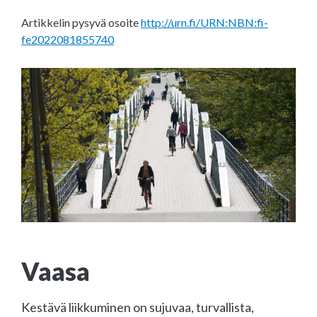
Artikkelin pysyvä osoite
http://urn.fi/URN:NBN:fi-
fe2022081855740
Vaasa
Kestävä liikkuminen on sujuvaa, turvallista,