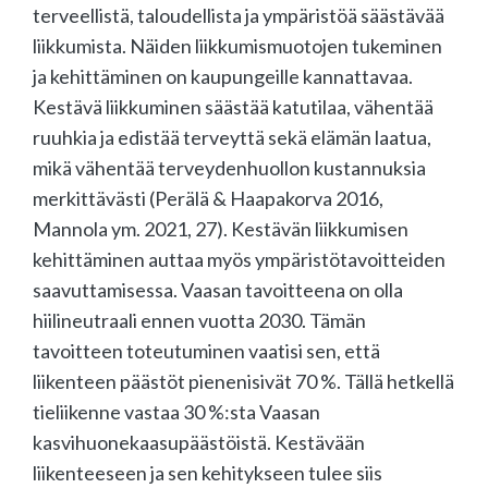
terveellistä, taloudellista ja ympäristöä säästävää
liikkumista. Näiden liikkumismuotojen tukeminen
ja kehittäminen on kaupungeille kannattavaa.
Kestävä liikkuminen säästää katutilaa, vähentää
ruuhkia ja edistää terveyttä sekä elämän laatua,
mikä vähentää terveydenhuollon kustannuksia
merkittävästi (Perälä & Haapakorva 2016,
Mannola ym. 2021, 27). Kestävän liikkumisen
kehittäminen auttaa myös ympäristötavoitteiden
saavuttamisessa. Vaasan tavoitteena on olla
hiilineutraali ennen vuotta 2030. Tämän
tavoitteen toteutuminen vaatisi sen, että
liikenteen päästöt pienenisivät 70 %. Tällä hetkellä
tieliikenne vastaa 30 %:sta Vaasan
kasvihuonekaasupäästöistä. Kestävään
liikenteeseen ja sen kehitykseen tulee siis