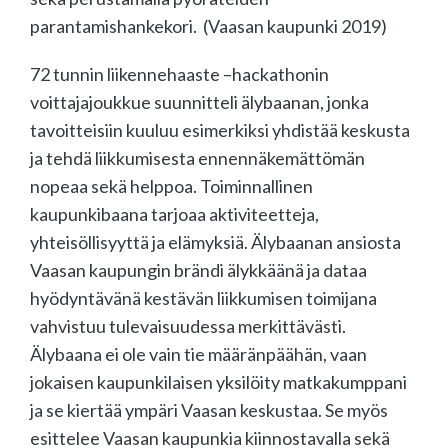
parantamishankekori. (Vaasan kaupunki 2019)
72 tunnin liikennehaaste –hackathonin
voittajajoukkue suunnitteli älybaanan, jonka
tavoitteisiin kuuluu esimerkiksi yhdistää keskusta
ja tehdä liikkumisesta ennennäkemättömän
nopeaa sekä helppoa. Toiminnallinen
kaupunkibaana tarjoaa aktiviteetteja,
yhteisöllisyyttä ja elämyksiä. Älybaanan ansiosta
Vaasan kaupungin brändi älykkäänä ja dataa
hyödyntävänä kestävän liikkumisen toimijana
vahvistuu tulevaisuudessa merkittävästi.
Älybaana ei ole vain tie määränpäähän, vaan
jokaisen kaupunkilaisen yksilöity matkakumppani
ja se kiertää ympäri Vaasan keskustaa. Se myös
esittelee Vaasan kaupunkia kiinnostavalla sekä