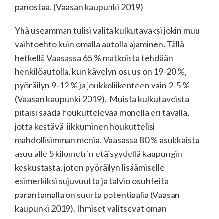
panostaa. (Vaasan kaupunki 2019)
Yhä useamman tulisi valita kulkutavaksi jokin muu
vaihtoehto kuin omalla autolla ajaminen. Tällä
hetkellä Vaasassa 65 % matkoista tehdään
henkilöautolla, kun kävelyn osuus on 19-20 %,
pyöräilyn 9-12 % ja joukkoliikenteen vain 2-5 %
(Vaasan kaupunki 2019). Muista kulkutavoista
pitäisi saada houkuttelevaa monella eri tavalla,
jotta kestävä liikkuminen houkuttelisi
mahdollisimman monia. Vaasassa 80 % asukkaista
asuu alle 5 kilometrin etäisyydellä kaupungin
keskustasta, joten pyöräilyn lisäämiselle
esimerkiksi sujuvuutta ja talviolosuhteita
parantamalla on suurta potentiaalia (Vaasan
kaupunki 2019). Ihmiset valitsevat oman