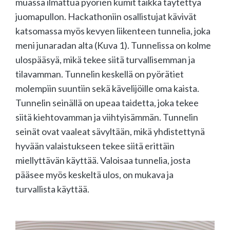
muassa ilmattua pyörien kumit taikka täytettyä
juomapullon. Hackathoniin osallistujat kävivät
katsomassa myös kevyen liikenteen tunnelia, joka
meni junaradan alta (Kuva 1). Tunnelissa on kolme
ulospääsyä, mikä tekee siitä turvallisemman ja
tilavamman. Tunnelin keskellä on pyörätiet
molempiin suuntiin sekä kävelijöille oma kaista.
Tunnelin seinällä on upeaa taidetta, joka tekee
siitä kiehtovamman ja viihtyisämmän. Tunnelin
seinät ovat vaaleat sävyltään, mikä yhdistettynä
hyvään valaistukseen tekee siitä erittäin
miellyttävän käyttää. Valoisaa tunnelia, josta
pääsee myös keskeltä ulos, on mukava ja
turvallista käyttää.