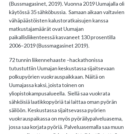
(Bussmagasinet, 2019). Vuonna 2019 Uumajalla oli
käytössä 35 sähköbussia. Samaan aikaan valtavien
vähäpäästöisten kalustoratkaisujen kanssa
matkustajamäärät ovat Uumajan
paikallisliikenteessä kasvaneet 130 prosentilla
2006–2019 (Bussmagasinet 2019).
72 tunnin liikennehaaste –hackathonissa
tutustuttiin Uumajan keskustassa sijaitsevaan
polkupyörien vuokrauspaikkaan. Näitä on
Uumajassa kaksi, joista toinen on
yliopistokampusalueella. Siellä saa vuokrata
sähköisiä laatikkopyöriä tai laittaa oman pyörän
säilöön. Keskustassa sijaitsevassa pyörien
vuokrauspaikassa on myös pyöräilypalveluasema,
jossa saa korjata pyöriä. Palveluasemalla saa muun