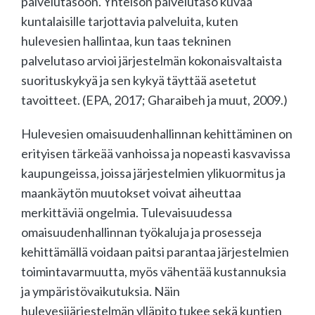
palvelutasoon. Yhteisön palvelutaso kuvaa
kuntalaisille tarjottavia palveluita, kuten
hulevesien hallintaa, kun taas tekninen
palvelutaso arvioi järjestelmän kokonaisvaltaista
suorituskykyä ja sen kykyä täyttää asetetut
tavoitteet. (EPA, 2017; Gharaibeh ja muut, 2009.)
Hulevesien omaisuudenhallinnan kehittäminen on
erityisen tärkeää vanhoissa ja nopeasti kasvavissa
kaupungeissa, joissa järjestelmien ylikuormitus ja
maankäytön muutokset voivat aiheuttaa
merkittäviä ongelmia. Tulevaisuudessa
omaisuudenhallinnan työkaluja ja prosesseja
kehittämällä voidaan paitsi parantaa järjestelmien
toimintavarmuutta, myös vähentää kustannuksia
ja ympäristövaikutuksia. Näin
hulevesijärjestelmän ylläpito tukee sekä kuntien