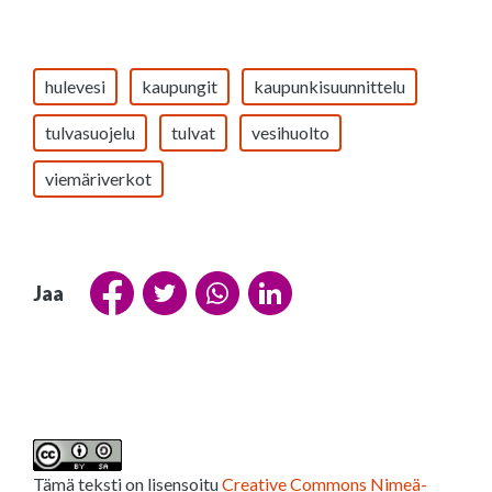
hulevesi
kaupungit
kaupunkisuunnittelu
tulvasuojelu
tulvat
vesihuolto
viemäriverkot
Jaa
Tämä teksti on lisensoitu
Creative Commons Nimeä-