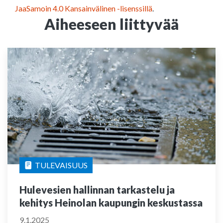
JaaSamoin 4.0 Kansainvälinen -lisenssillä
.
Aiheeseen liittyvää
TULEVAISUUS
Hulevesien hallinnan tarkastelu ja
kehitys Heinolan kaupungin keskustassa
9.1.2025