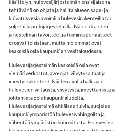
käsittelyn, hulevesijärjestelmän ensisijaisena
tehtävänä on ohjata ja hallita alueen sade- ja
kuivatusvesiä avoimilla hulevesirakenteilla tai
suljetuilla putkijärjestelmillä. Näiden kahden
järjestelmän tavoitteet ja toimintaperiaatteet
eroavat toisistaan, mutta molemmat ovat
keskeisiä osia kaupunkien vesitaloudessa.
Hulevesijärjestelmän keskeisiä osia ovat
viemäriverkostot, avo-ojat, viivytysaltaat ja
imeytysrakenteet. Näiden avulla hallitaan
hulevesien virtausta, viivytystä, imeyttämistä ja
johtamista pois kaupunkialueelta.
Hulevesijärjestelmä ehkäisee tulvia, suojelee
kaupunkiympäristöä hulevesivahingoilta ja
vähentää ympäristön kuormitusta. Hulevesien
hallinnan merkitys korostuu erityisesti taajama-