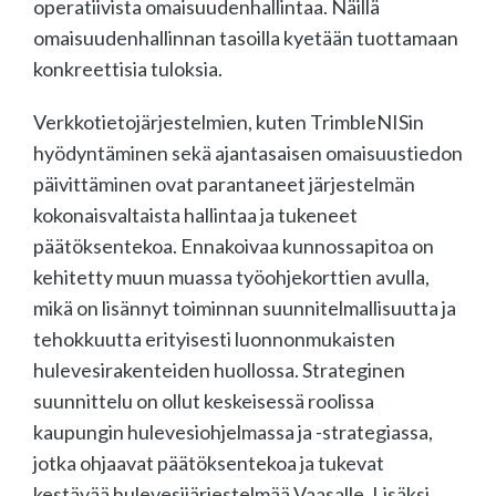
operatiivista omaisuudenhallintaa. Näillä
omaisuudenhallinnan tasoilla kyetään tuottamaan
konkreettisia tuloksia.
Verkkotietojärjestelmien, kuten TrimbleNISin
hyödyntäminen sekä ajantasaisen omaisuustiedon
päivittäminen ovat parantaneet järjestelmän
kokonaisvaltaista hallintaa ja tukeneet
päätöksentekoa. Ennakoivaa kunnossapitoa on
kehitetty muun muassa työohjekorttien avulla,
mikä on lisännyt toiminnan suunnitelmallisuutta ja
tehokkuutta erityisesti luonnonmukaisten
hulevesirakenteiden huollossa. Strateginen
suunnittelu on ollut keskeisessä roolissa
kaupungin hulevesiohjelmassa ja -strategiassa,
jotka ohjaavat päätöksentekoa ja tukevat
kestävää hulevesijärjestelmää Vaasalle. Lisäksi