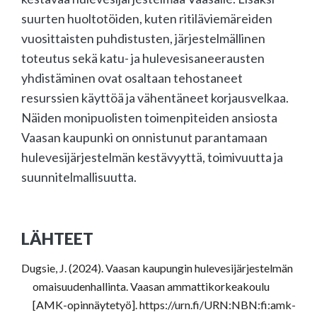
suurten huoltotöiden, kuten ritiläviemäreiden
vuosittaisten puhdistusten, järjestelmällinen
toteutus sekä katu- ja hulevesisaneerausten
yhdistäminen ovat osaltaan tehostaneet
resurssien käyttöä ja vähentäneet korjausvelkaa.
Näiden monipuolisten toimenpiteiden ansiosta
Vaasan kaupunki on onnistunut parantamaan
hulevesijärjestelmän kestävyyttä, toimivuutta ja
suunnitelmallisuutta.
LÄHTEET
Dugsie, J. (2024). Vaasan kaupungin hulevesijärjestelmän
omaisuudenhallinta. Vaasan ammattikorkeakoulu
[AMK-opinnäytetyö]. https://urn.fi/URN:NBN:fi:amk-