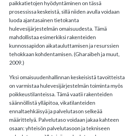
paikkatietojen hyödyntäminen on tässä
prosessissa keskeistä, sillä niiden avulla voidaan
luoda ajantasainen tietokanta
hulevesijärjestelmän omaisuudesta. Tämä
mahdollistaa esimerkiksi rakenteiden
kunnossapidon aikatauluttamisen ja resurssien
tehokkaan kohdentamisen. (Gharaibeh ja muut,
2009.)
Yksi omaisuudenhallinnan keskeisistä tavoitteista
on varmistaa hulevesijärjestelmän toiminta myös
poikkeustilanteissa. Tämä vaatii rakenteiden
säännöllistä ylläpitoa, vikatilanteiden
ennaltaehkäisyä ja palvelutason selkeää
määrittelyä. Palvelutaso voidaan jakaa kahteen
osaan: yhteisön palvelutasoon ja tekniseen