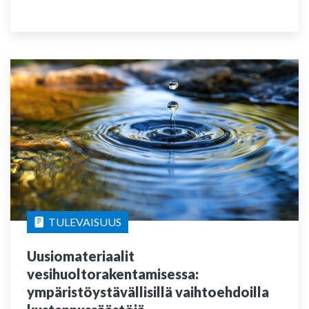
TULEVAISUUS
Uusiomateriaalit
vesihuoltorakentamisessa:
ympäristöystävällisillä vaihtoehdoilla