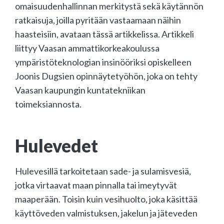
omaisuudenhallinnan merkitystä sekä käytännön
ratkaisuja, joilla pyritään vastaamaan näihin
haasteisiin, avataan tässä artikkelissa. Artikkeli
liittyy Vaasan ammattikorkeakoulussa
ympäristöteknologian insinööriksi opiskelleen
Joonis Dugsien opinnäytetyöhön, joka on tehty
Vaasan kaupungin kuntatekniikan
toimeksiannosta.
Hulevedet
Hulevesillä tarkoitetaan sade- ja sulamisvesiä,
jotka virtaavat maan pinnalla tai imeytyvät
maaperään. Toisin kuin vesihuolto, joka käsittää
käyttöveden valmistuksen, jakelun ja jäteveden