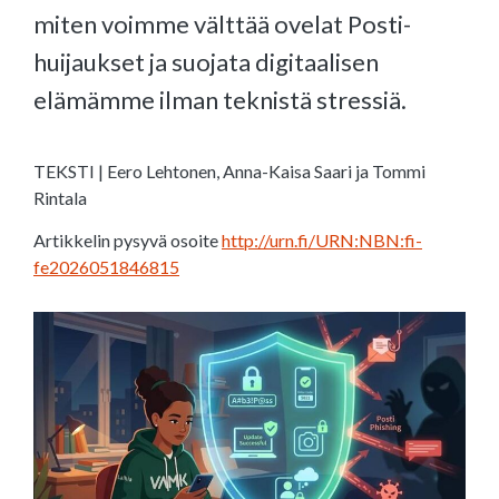
miten voimme välttää ovelat Posti-
huijaukset ja suojata digitaalisen
elämämme ilman teknistä stressiä.
TEKSTI | Eero Lehtonen, Anna-Kaisa Saari ja Tommi
Rintala
Artikkelin pysyvä osoite
http://urn.fi/URN:NBN:fi-
fe2026051846815