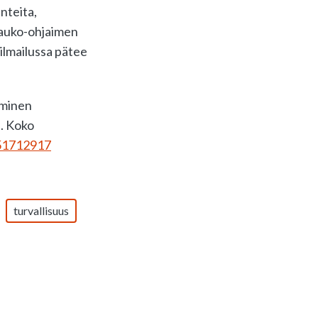
nteita,
 kauko-ohjaimen
ilmailussa pätee
äminen
i. Koko
051712917
turvallisuus