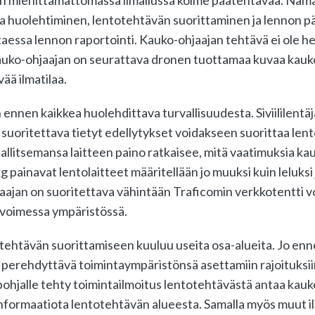
on miehittämättömässä ilmailussa kolme päätehtävää. Näm
ta huolehtiminen, lentotehtävän suorittaminen ja lennon p
taessa lennon raportointi. Kauko-ohjaajan tehtävä ei ole h
auko-ohjaajan on seurattava dronen tuottamaa kuvaa kauko
ää ilmatilaa.
ennen kaikkea huolehdittava turvallisuudesta. Siviililentä
suoritettava tietyt edellytykset voidakseen suorittaa lent
llitsemansa laitteen paino ratkaisee, mitä vaatimuksia ka
kg painavat lentolaitteet määritellään jo muuksi kuin leluksi 
jaajan on suoritettava vähintään Traficomin verkkotentti 
 avoimessa ympäristössä.
otehtävän suorittamiseen kuuluu useita osa-alueita. Jo en
perehdyttävä toimintaympäristönsä asettamiin rajoituksiin 
ohjalle tehty toimintailmoitus lentotehtävästä antaa kauk
informaatiota lentotehtävän alueesta. Samalla myös muut il