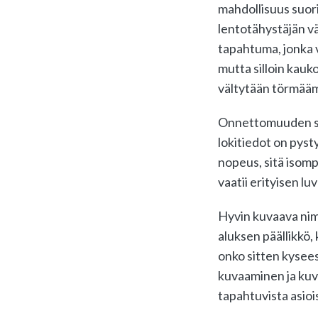
mahdollisuus suor
lentotähystäjän vä
tapahtuma, jonka 
mutta silloin kau
vältytään törmääm
Onnettomuuden sa
lokitiedot on pyst
nopeus, sitä isomp
vaatii erityisen lu
Hyvin kuvaava nim
aluksen päällikkö,
onko sitten kysee
kuvaaminen ja kuv
tapahtuvista asioi