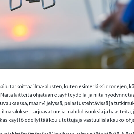
ilu tarkoittaa ilma-alusten, kuten esimerkiksi dronejen, k
 Näitä laitteita ohjataan etäyhteydellä, ja niitä hyödynnetää
okuvauksessa, maanviljelyssä, pelastustehtävissä ja tutkimu
lma-alukset tarjoavat uusia mahdollisuuksia ja haasteita, j
kas käyttö edellyttää koulutettuja ja vastuullisia kauko-ohja