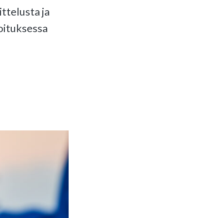
ttelusta ja
joituksessa