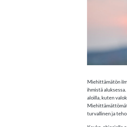
Miehittämätön ilma
ihmistä aluksessa.
aloilla, kuten val
Miehittämättömät i
turvallinen ja teho