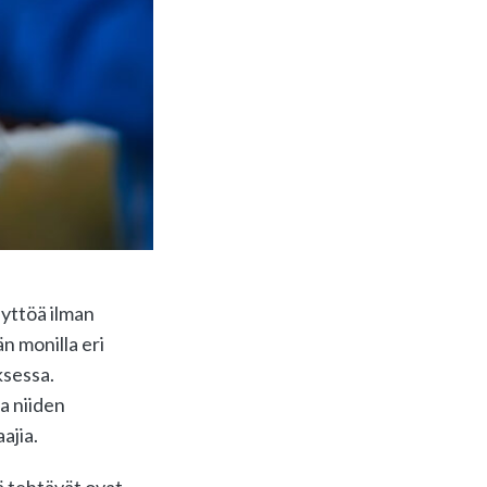
äyttöä ilman
n monilla eri
ksessa.
a niiden
ajia.