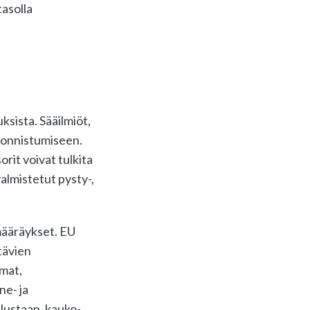
tasolla
ksista. Sääilmiöt,
n onnistumiseen.
rit voivat tulkita
valmistetut pysty-,
määräykset. EU
tävien
mat,
ne- ja
lustaan, kauko-