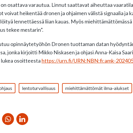
in on osattava varautua. Linnut saattavat aiheuttaa vaaratila
t voivat heikentää dronen ja ohjaimen välistä signaalia ja
löityä lennettäessä liian kauas. Myös miehittämättömässä 
us tekee mestarin”.
autuu opinnäytetyöhön Dronen tuottaman datan hyödynt
a, jonka kirjoitti Mikko Niskasen ja ohjasi Anna-Kaisa Saar
 lukea osoitteesta
https://urn.fi/URN:NBN:fi:amk-2024
ohjaus
lentoturvallisuus
miehittämättömät ilma-alukset