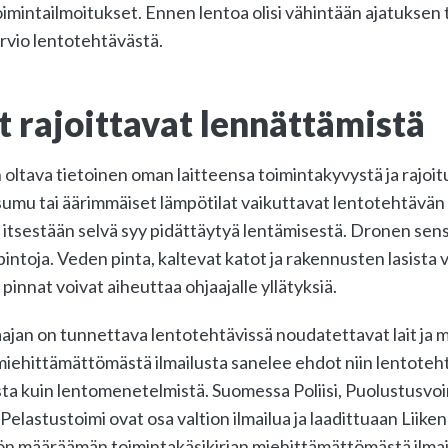
imintailmoitukset. Ennen lentoa olisi vähintään ajatuksen 
arvio lentotehtävästä.
t rajoittavat lennättämistä
oltava tietoinen oman laitteensa toimintakyvystä ja rajoitu
 sumu tai äärimmäiset lämpötilat vaikuttavat lentotehtävä
tsestään selvä syy pidättäytyä lentämisestä. Dronen senso
pintoja. Veden pinta, kaltevat katot ja rakennusten lasista 
 pinnat voivat aiheuttaa ohjaajalle yllätyksiä.
ajan on tunnettava lentotehtävissä noudatettavat lait ja 
miehittämättömästä ilmailusta sanelee ehdot niin lentoteh
a kuin lentomenetelmistä. Suomessa Poliisi, Puolustusvoi
 Pelastustoimi ovat osa valtion ilmailua ja laadittuaan Liiken
iön määräämän toimintakäsikirjan miehittämättömästä ilmai