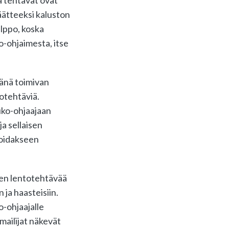
ä tehtävät ovat
äätteeksi kaluston
elppo, koska
-ohjaimesta, itse
jänä toimivan
otehtäviä.
uko-ohjaajaan
ja sellaisen
voidakseen
nen lentotehtävää
ja haasteisiin.
o-ohjaajalle
mailijat näkevät