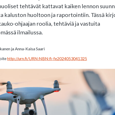
uoliset tehtävät kattavat kaiken lennon suunni
a kaluston huoltoon ja raportointiin. Tässä kir
auko-ohjaajan roolia, tehtäviä ja vastuita
mässä ilmailussa.
anen ja Anna-Kaisa Saari
oite
http://urn.fi/URN:NBN:fi-fe2024053041325