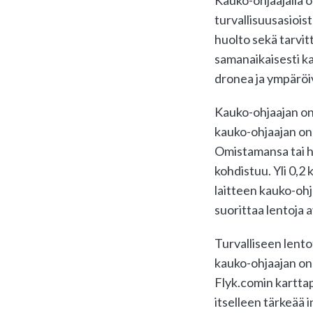
Kauko-ohjaajalla 
turvallisuusasiois
huolto sekä tarvit
samanaikaisesti k
dronea ja ympäröiv
Kauko-ohjaajan on 
kauko-ohjaajan on 
Omistamansa tai ha
kohdistuu. Yli 0,2 
laitteen kauko-oh
suorittaa lentoja
Turvalliseen lent
kauko-ohjaajan on 
Flyk.comin karttap
itselleen tärkeää 