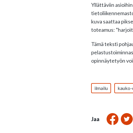
Yllättäviin asioih
tietoliikennemasto
kuva saattaa pikse
toteamus: ”harjoit
Tämä teksti pohj
pelastustoiminnass
opinnäytetyön voi
ilmailu
kauko-
Jaa