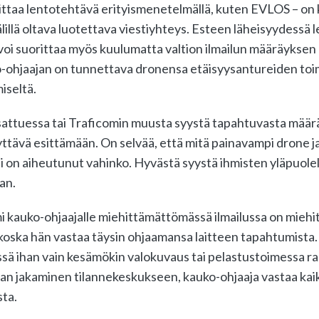
ittaa lentotehtävä erityismenetelmällä, kuten EVLOS – on 
lillä oltava luotettava viestiyhteys. Esteen läheisyydessä
voi suorittaa myös kuulumatta valtion ilmailun määräyksen 
ko-ohjaajan on tunnettava dronensa etäisyysantureiden toim
iseltä.
ttuessa tai Traficomin muusta syystä tapahtuvasta määr
yttävä esittämään. On selvää, että mitä painavampi drone j
i on aiheutunut vahinko. Hyvästä syystä ihmisten yläpuole
van.
i kauko-ohjaajalle miehittämättömässä ilmailussa on mieh
 koska hän vastaa täysin ohjaamansa laitteen tapahtumista. 
ssä ihan vain kesämökin valokuvaus tai pelastustoimessa 
an jakaminen tilannekeskukseen, kauko-ohjaaja vastaa kaik
sta.