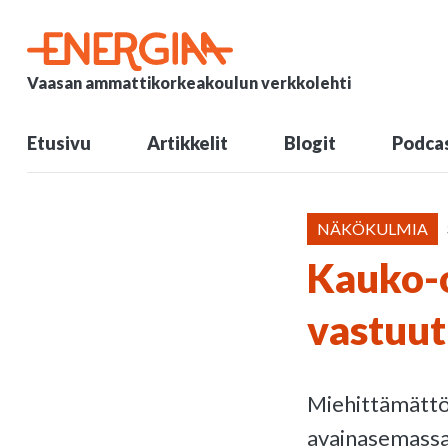
Vaasan ammattikorkeakoulun verkkolehti
Etusivu
Artikkelit
Blogit
Podcas
NÄKÖKULMIA
Kauko-o
vastuut
Miehittämättö
avainasemassa