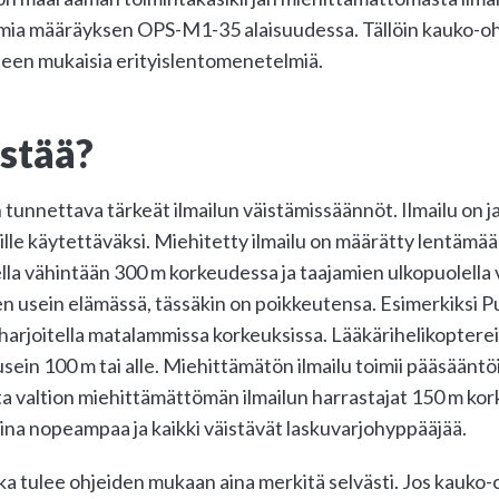
oimia määräyksen OPS-M1-35 alaisuudessa. Tällöin kauko-oh
jeen mukaisia erityislentomenetelmiä.
stää?
tunnettava tärkeät ilmailun väistämissäännöt. Ilmailu on 
ille käytettäväksi. Miehitetty ilmailu on määrätty lentämä
lla vähintään 300 m korkeudessa ja taajamien ulkopuolella
n usein elämässä, tässäkin on poikkeutensa. Esimerkiksi 
harjoitella matalammissa korkeuksissa. Lääkärihelikoptere
ein 100 m tai alle. Miehittämätön ilmailu toimii pääsääntöi
a valtion miehittämättömän ilmailun harrastajat 150 m ko
ina nopeampaa ja kaikki väistävät laskuvarjohyppääjää.
 tulee ohjeiden mukaan aina merkitä selvästi. Jos kauko-o