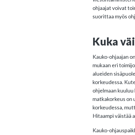
ohjaajat voivat t
suorittaa myös oh
Kuka väi
Kauko-ohjaajan on 
mukaan eri toimijo
alueiden sisäpuole
korkeudessa. Kute
ohjelmaan kuuluu 
matkakorkeus on us
korkeudessa, mutt
Hitaampi väistää a
Kauko-ohjauspaikka