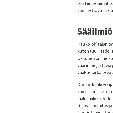
toisten tekemät to
suoritettava riski
Sääilmiö
Kauko-ohjaajan on 
kuten tuuli, sade,
Ukkonen on melko i
väärin heijastavia 
vaaka- tai kaltevat
Kunkin kauko-ohja
komission asetus 
maksimikorkeudest
Rajavartiolaitos ja
viestintäminister