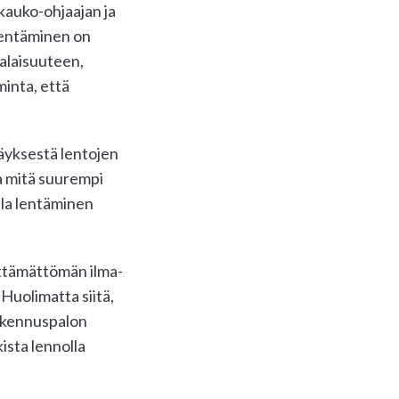
kauko-ohjaajan ja
 lentäminen on
alaisuuteen,
inta, että
äyksestä lentojen
a mitä suurempi
lla lentäminen
ittämättömän ilma-
Huolimatta siitä,
rakennuspalon
ista lennolla