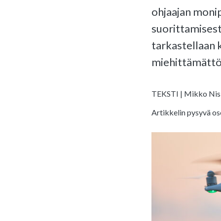
ohjaajan monip
suorittamisest
tarkastellaan k
miehittämättö
TEKSTI | Mikko Nisk
Artikkelin pysyvä os