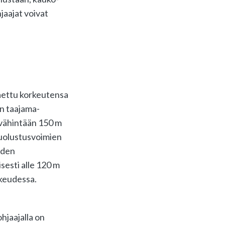
jaajat voivat
jaettu korkeutensa
än taajama-
 vähintään 150 m
Puolustusvoimien
iden
sesti alle 120 m
rkeudessa.
hjaajalla on