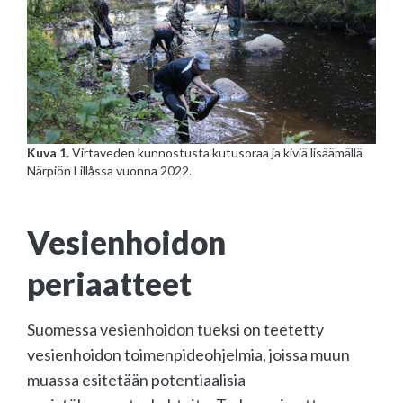
Kuva 1.
Virtaveden kunnostusta kutusoraa ja kiviä lisäämällä
Närpiön Lillåssa vuonna 2022.
Vesienhoidon
periaatteet
Suomessa vesienhoidon tueksi on teetetty
vesienhoidon toimenpideohjelmia, joissa muun
muassa esitetään potentiaalisia