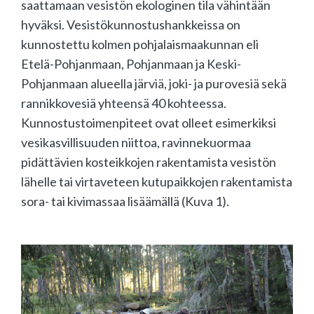
saattamaan vesistön ekologinen tila vähintään
hyväksi. Vesistökunnostushankkeissa on
kunnostettu kolmen pohjalaismaakunnan eli
Etelä-Pohjanmaan, Pohjanmaan ja Keski-
Pohjanmaan alueella järviä, joki- ja purovesiä sekä
rannikkovesiä yhteensä 40 kohteessa.
Kunnostustoimenpiteet ovat olleet esimerkiksi
vesikasvillisuuden niittoa, ravinnekuormaa
pidättävien kosteikkojen rakentamista vesistön
lähelle tai virtaveteen kutupaikkojen rakentamista
sora- tai kivimassaa lisäämällä (Kuva 1).