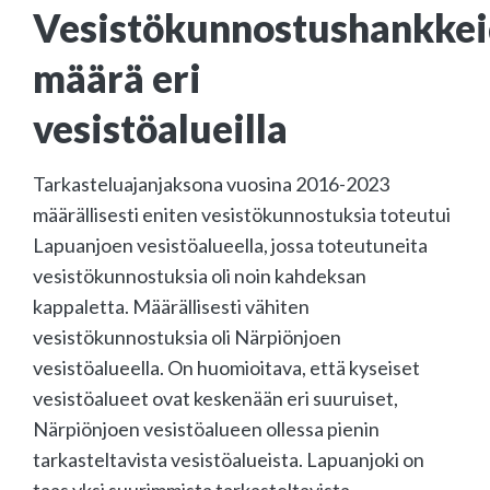
Vesistökunnostushankke
määrä eri
vesistöalueilla
Tarkasteluajanjaksona vuosina 2016-2023
määrällisesti eniten vesistökunnostuksia toteutui
Lapuanjoen vesistöalueella, jossa toteutuneita
vesistökunnostuksia oli noin kahdeksan
kappaletta. Määrällisesti vähiten
vesistökunnostuksia oli Närpiönjoen
vesistöalueella. On huomioitava, että kyseiset
vesistöalueet ovat keskenään eri suuruiset,
Närpiönjoen vesistöalueen ollessa pienin
tarkasteltavista vesistöalueista. Lapuanjoki on
taas yksi suurimmista tarkasteltavista