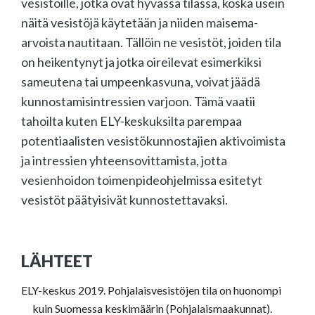
vesistöille, jotka ovat hyvässä tilassa, koska usein
näitä vesistöjä käytetään ja niiden maisema-
arvoista nautitaan. Tällöin ne vesistöt, joiden tila
on heikentynyt ja jotka oireilevat esimerkiksi
sameutena tai umpeenkasvuna, voivat jäädä
kunnostamisintressien varjoon. Tämä vaatii
tahoilta kuten ELY-keskuksilta parempaa
potentiaalisten vesistökunnostajien aktivoimista
ja intressien yhteensovittamista, jotta
vesienhoidon toimenpideohjelmissa esitetyt
vesistöt päätyisivät kunnostettavaksi.
LÄHTEET
ELY-keskus 2019. Pohjalaisvesistöjen tila on huonompi
kuin Suomessa keskimäärin (Pohjalaismaakunnat).