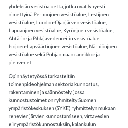
yhdeksän vesistöaluetta, jotka ovat lyhyesti
nimettyinä Perhonjoen vesistöalue, Lestijoen
vesistöalue, Luodon-Öjanjärven vesistöalue,
Lapuanjoen vesistöalue, Kyrönjoen vesistöalue,
Ähtärin- ja Pihlajavedenreitin vesistöalue,
Isojoen-Lapväärtinjoen vesistöalue, Närpiönjoen
vesistöalue sekä Pohjanmaan rannikko- ja
pienvedet.
Opinnäytetyössä tarkasteltiin
toimenpideohjelman sektoria kunnostus,
rakentaminen ja säännöstely, jossa
kunnostustoimet on ryhmitelty Suomen
ympäristökeskuksen (SYKE) ryhmittelyn mukaan
rehevien järvien kunnostamiseen, virtavesien
elinympäristökunnostuksiin, kalankulun