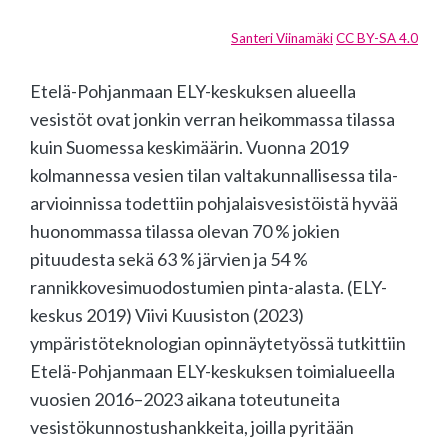
Santeri Viinamäki
CC BY-SA 4.0
Etelä-Pohjanmaan ELY-keskuksen alueella
vesistöt ovat jonkin verran heikommassa tilassa
kuin Suomessa keskimäärin. Vuonna 2019
kolmannessa vesien tilan valtakunnallisessa tila-
arvioinnissa todettiin pohjalaisvesistöistä hyvää
huonommassa tilassa olevan 70 % jokien
pituudesta sekä 63 % järvien ja 54 %
rannikkovesimuodostumien pinta-alasta. (ELY-
keskus 2019) Viivi Kuusiston (2023)
ympäristöteknologian opinnäytetyössä tutkittiin
Etelä-Pohjanmaan ELY-keskuksen toimialueella
vuosien 2016–2023 aikana toteutuneita
vesistökunnostushankkeita, joilla pyritään