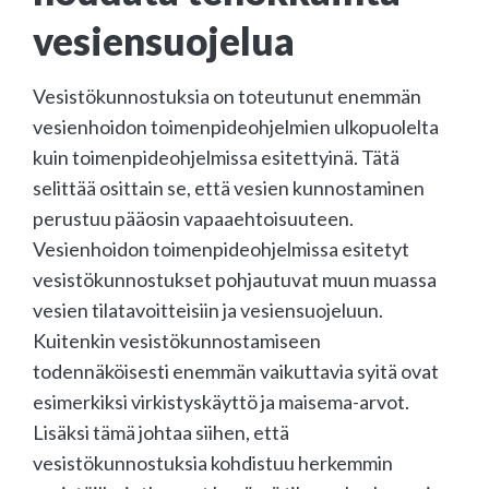
vesiensuojelua
Vesistökunnostuksia on toteutunut enemmän
vesienhoidon toimenpideohjelmien ulkopuolelta
kuin toimenpideohjelmissa esitettyinä. Tätä
selittää osittain se, että vesien kunnostaminen
perustuu pääosin vapaaehtoisuuteen.
Vesienhoidon toimenpideohjelmissa esitetyt
vesistökunnostukset pohjautuvat muun muassa
vesien tilatavoitteisiin ja vesiensuojeluun.
Kuitenkin vesistökunnostamiseen
todennäköisesti enemmän vaikuttavia syitä ovat
esimerkiksi virkistyskäyttö ja maisema-arvot.
Lisäksi tämä johtaa siihen, että
vesistökunnostuksia kohdistuu herkemmin