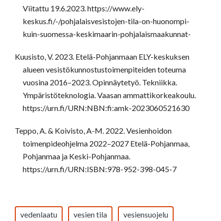
Viitattu 19.6.2023. https://www.ely-
keskus.fi/-/pohjalaisvesistojen-tila-on-huonompi-
kuin-suomessa-keskimaarin-pohjalaismaakunnat-
Kuusisto, V. 2023. Etelä-Pohjanmaan ELY-keskuksen
alueen vesistökunnostustoimenpiteiden toteuma
vuosina 2016–2023. Opinnäytetyö. Tekniikka.
Ympäristöteknologia. Vaasan ammattikorkeakoulu.
https://urn.fi/URN:NBN:fi:amk-2023060521630
Teppo, A. & Koivisto, A-M. 2022. Vesienhoidon
toimenpideohjelma 2022–2027 Etelä-Pohjanmaa,
Pohjanmaa ja Keski-Pohjanmaa.
https://urn.fi/URN:ISBN:978-952-398-045-7
vedenlaatu
vesien tila
vesiensuojelu