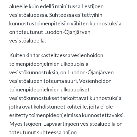
alueelle kuin edellä mainitussa Lestijoen
vesistöalueessa. Suhteessa esitettyihin
kunnostustoimenpiteisiin vähiten kunnostuksia
on toteutunut Luodon-Öjanjärven
vesistöalueella.
Kuitenkin tarkasteltaessa vesienhoidon
toimenpideohjelmien ulkopuolisia
vesistökunnostuksia, on Luodon-Öjanjärven
vesistöalueen toteuma suuri. Vesienhoidon
toimenpideohjelmien ulkopuoliset
vesistökunnostukset tarkoittavat kunnostuksia,
jotka ovat kohdistuneet kohteille, joita ei ole
esitetty toimenpideohjelmissa kunnostettavaksi.
Myös Isojoen-Lapväärtinjoen vesistöalueella on
toteutunut suhteessa paljon