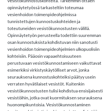
vesistökunnostuskohteita. Tarkemmin ottaen
opinnäytetyössä tarkasteltiin toteumaa
vesienhoidon toimenpideohjelmissa
tunnistettujen kunnostuskohteiden ja
toteutuneiden vesistökunnostusten välillä.
Opinnäytetyön perusteella todettiin suuremman
osan kunnostuksista kohdistuvan niin sanotusti
vesienhoidon toimenpideohjelmien ulkopuolisiin
kohteisiin. Pääosin vapaaehtoisuuteen
perustuvaan vesistökunnostamiseen vaikuttavat
esimerkiksi virkistyskäytölliset arvot, jonka
seurauksena kunnostuskohteiksi päätyy usein
verraten hyvätilaiset vesistöt. Kuitenkin
vesistökunnostusten tulisi kohdistua ensisijaisesti
vesistöihin, jotka ovat kuormituksen seurauksena
huonompikuntoisia. Vesistökunnostaminen