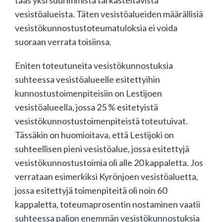
vesistöalueista. Täten vesistöalueiden määrällisiä
vesistökunnostustoteumatuloksia ei voida
suoraan verrata toisiinsa.
Eniten toteutuneita vesistökunnostuksia
suhteessa vesistöalueelle esitettyihin
kunnostustoimenpiteisiin on Lestijoen
vesistöalueella, jossa 25 % esitetyistä
vesistökunnostustoimenpiteistä toteutuivat.
Tässäkin on huomioitava, että Lestijoki on
suhteellisen pieni vesistöalue, jossa esitettyjä
vesistökunnostustoimia oli alle 20 kappaletta. Jos
verrataan esimerkiksi Kyrönjoen vesistöaluetta,
jossa esitettyjä toimenpiteitä oli noin 60
kappaletta, toteumaprosentin nostaminen vaatii
suhteessa paljon enemmän vesistökunnostuksia