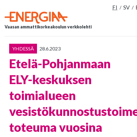
FI
SV
Vaasan ammattikorkeakoulun verkkolehti
YHDESSÄ
28.6.2023
Etelä-Pohjanmaan
ELY-keskuksen
toimialueen
vesistökunnostustoim
toteuma vuosina