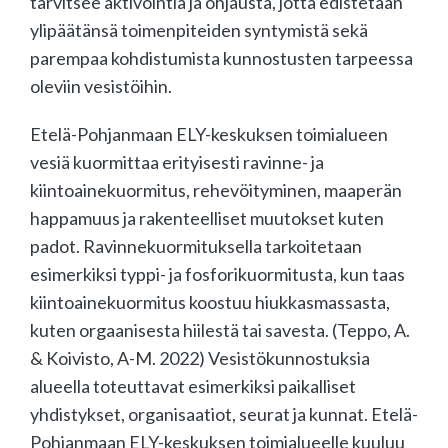
tarvitsee aktivointia ja ohjausta, jotta edistetään
ylipäätänsä toimenpiteiden syntymistä sekä
parempaa kohdistumista kunnostusten tarpeessa
oleviin vesistöihin.
Etelä-Pohjanmaan ELY-keskuksen toimialueen
vesiä kuormittaa erityisesti ravinne- ja
kiintoainekuormitus, rehevöityminen, maaperän
happamuus ja rakenteelliset muutokset kuten
padot. Ravinnekuormituksella tarkoitetaan
esimerkiksi typpi- ja fosforikuormitusta, kun taas
kiintoainekuormitus koostuu hiukkasmassasta,
kuten orgaanisesta hiilestä tai savesta. (Teppo, A.
& Koivisto, A-M. 2022) Vesistökunnostuksia
alueella toteuttavat esimerkiksi paikalliset
yhdistykset, organisaatiot, seurat ja kunnat. Etelä-
Pohjanmaan ELY-keskuksen toimialueelle kuuluu