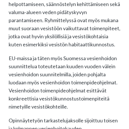
helpottamiseen, säännöstelyn kehittämiseen sekä
valuma-alueen veden pidätyskyvyn
parantamiseen. Ryhmittelyssä ovat myös mukana
muut suoraan vesistöön vaikuttavat toimenpiteet,
jotka ovat hyvin yksilöllisiä ja vesistökohtaisia
kuten esimerkiksi vesistön habitaattikunnostus.
EU-maissa ja täten myös Suomessa vesienhoidon
suunnittelua toteutetaan kuuden vuoden välein
vesienhoidon suunnitelmilla, joiden pohjalta
luodaan myös vesienhoidon toimenpideohjelmat.
Vesienhoidon toimenpideohjelmat esittävät
konkreettisia vesistökunnostustoimenpiteitä
nimetyille vesistökohteille.
Opinnäytetyön tarkastelujaksolle sijoittuu toisen
ja kolmannen vesienhoitokauden