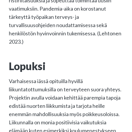
ristiriitaisuuksia ja sopeuttaa toimintaa uusiin
vaatimuksiin. Pandemia-aika on korostanut
tärkeyttä työpaikan terveys- ja
turvallisuusohjeiden noudattamisessa sekä
henkilöstön hyvinvoinnin tukemisessa. (Lehtonen
2023.)
Lopuksi
Varhaisessa iässä opituilla hyvillä
liikuntatottumuksilla on terveyteen suora yhteys.
Projektin avulla voidaan kehittää parempia tapoja
edistää nuorten liikkumista ja tarjota heille
enemmän mahdollisuuksia myös poikkeusoloissa.
Liikunnalla on monia positiivisia vaikutuksia
elämään kuten esimerkiksi koulumenestykseen,