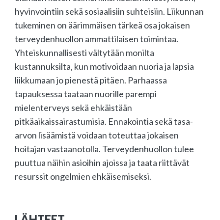
hyvinvointiin sekä sosiaalisiin suhteisiin. Liikunnan
tukeminen on äärimmäisen tärkeä osa jokaisen
terveydenhuollon ammattilaisen toimintaa.
Yhteiskunnallisesti vältytään monilta
kustannuksilta, kun motivoidaan nuoria ja lapsia
liikkumaan jo pienestä pitäen. Parhaassa
tapauksessa taataan nuorille parempi
mielenterveys sekä ehkäistään
pitkäaikaissairastumisia. Ennakointia sekä tasa-
arvon lisäämistä voidaan toteuttaa jokaisen
hoitajan vastaanotolla. Terveydenhuollon tulee
puuttua näihin asioihin ajoissa ja taata riittävät
resurssit ongelmien ehkäisemiseksi.
LÄHTEET