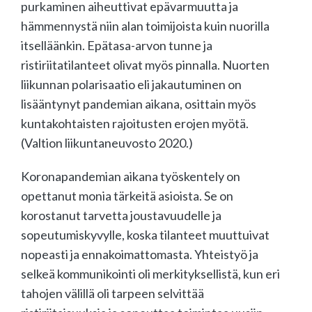
purkaminen aiheuttivat epävarmuutta ja
hämmennystä niin alan toimijoista kuin nuorilla
itselläänkin. Epätasa-arvon tunne ja
ristiriitatilanteet olivat myös pinnalla. Nuorten
liikunnan polarisaatio eli jakautuminen on
lisääntynyt pandemian aikana, osittain myös
kuntakohtaisten rajoitusten erojen myötä.
(Valtion liikuntaneuvosto 2020.)
Koronapandemian aikana työskentely on
opettanut monia tärkeitä asioista. Se on
korostanut tarvetta joustavuudelle ja
sopeutumiskyvylle, koska tilanteet muuttuivat
nopeasti ja ennakoimattomasta. Yhteistyö ja
selkeä kommunikointi oli merkityksellistä, kun eri
tahojen välillä oli tarpeen selvittää