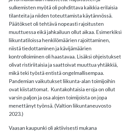
sulkemisten myötä oli pohdittava kaikkia erilaisia
tilanteita ja niiden toteuttamista käytännössä.
Päätökset oli tehtävä nopeasti rajoitusten
muuttuessa eikä jahkailuun ollut aikaa. Esimerkiksi
liikuntatiloissa henkilömäärien rajoittaminen,
niistä tiedottaminen ja kävijämäärien
kontrolloiminen oli haastavaa. Lisäksi ohjeistukset
olivat ristiriitaisia ja saattoivat muuttua yhtäkkiä,
mikä teki työstä entistä ongelmallisempaa.
Pandemian vaikutukset liikunta-alan toimijoihin
ovat kiistattomat. Kuntakohtaisia eroja on ollut
varsin paljon ja osa alojen toimijoista on jopa
menettänyt työnsä. (Valtion liikuntaneuvosto
2023.)
Vaasan kaupunki oli aktiivisesti mukana