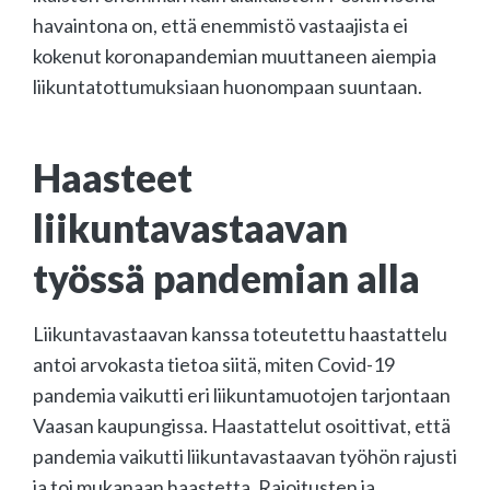
havaintona on, että enemmistö vastaajista ei
kokenut koronapandemian muuttaneen aiempia
liikuntatottumuksiaan huonompaan suuntaan.
Haasteet
liikuntavastaavan
työssä pandemian alla
Liikuntavastaavan kanssa toteutettu haastattelu
antoi arvokasta tietoa siitä, miten Covid-19
pandemia vaikutti eri liikuntamuotojen tarjontaan
Vaasan kaupungissa. Haastattelut osoittivat, että
pandemia vaikutti liikuntavastaavan työhön rajusti
ja toi mukanaan haastetta. Rajoitusten ja