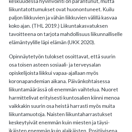
keskuudessa hyvinvointi on parantunut, mutta
liikuntatottumukset ovat huonontuneet. Kuilu
paljon liikkuvien ja vähän liikkuvien välillä kasvaa
koko ajan. (THL 2019.) Liikuntakasvatuksen
tavoitteena on tarjota mahdollisuus liikunnalliselle
elämäntyylille läpi elämän (UKK 2020).
Opinnäytetyön tulokset osoittavat, että suurin
osa toisen asteen sosiaali- ja terveysalan
opiskelijoista liikkui vapaa-ajallaan myös
koronapandemian aikana. Päivänkohtaisessa
liikuntamäärässä oli enemmän vaihtelua. Nuoret
harmittelivat erityisesti kuntosalien kiinni menoa
vaikkakin suurin osa heistä harrasti myös muita
liikuntamuotoja. Naisten liikuntaharrastukset
keskeytyivät enemmän kuin miesten ja täysi-
ikäisten enemmän kuin alaikäisten. Positiivisena