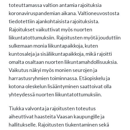
toteuttamassa valtion antamia rajoituksia
koronaviruspandemian aikana. Valtioneuvostosta
tiedotettiin ajankohtaisista rajoituksista.
Rajoitukset vaikuttivat myös nuorten
liikuntatottumuksiin. Rajoitusten myötä jouduttiin
sulkemaan monia liikuntapaikkoja, kuten
kuntosaleja ja sisäliikuntapaikkoja, mikä rajoitti
omalta osaltaan nuorten liikuntamahdollisuuksia.
Vaikutus näkyi myös monien seurojen ja
harrastusryhmien toiminnassa. Etäopiskelu ja
kotona oleskelun lisääntyminen saattoivat olla
yhteydessä nuorten liikuntatottumuksiin.
Tiukka valvonta ja rajoitusten toteutus
aiheuttivat haasteita Vaasan kaupungille ja
hallitukselle. Rajoitusten tiukentaminen sekä