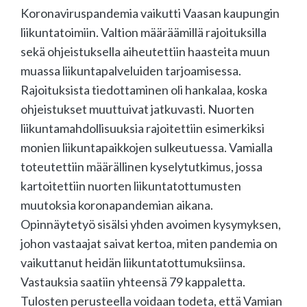
Koronaviruspandemia vaikutti Vaasan kaupungin
liikuntatoimiin. Valtion määräämillä rajoituksilla
sekä ohjeistuksella aiheutettiin haasteita muun
muassa liikuntapalveluiden tarjoamisessa.
Rajoituksista tiedottaminen oli hankalaa, koska
ohjeistukset muuttuivat jatkuvasti. Nuorten
liikuntamahdollisuuksia rajoitettiin esimerkiksi
monien liikuntapaikkojen sulkeutuessa. Vamialla
toteutettiin määrällinen kyselytutkimus, jossa
kartoitettiin nuorten liikuntatottumusten
muutoksia koronapandemian aikana.
Opinnäytetyö sisälsi yhden avoimen kysymyksen,
johon vastaajat saivat kertoa, miten pandemia on
vaikuttanut heidän liikuntatottumuksiinsa.
Vastauksia saatiin yhteensä 79 kappaletta.
Tulosten perusteella voidaan todeta, että Vamian