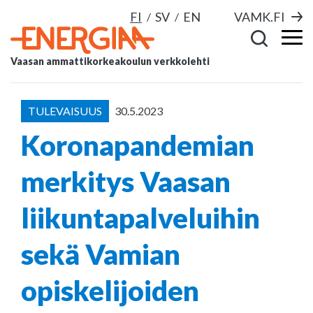
FI
SV
EN
VAMK.FI
Vaasan ammattikorkeakoulun verkkolehti
TULEVAISUUS
30.5.2023
Koronapandemian
merkitys Vaasan
liikuntapalveluihin
sekä Vamian
opiskelijoiden