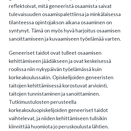
reflektoivat, mitä geneeristä osaamista saivat
tulevaisuuden osaamispalettiinsa ja minkälaisessa
tilanteessa opintojakson aikana osaaminen on
syntynyt. Tämä on myös hyvä harjoitus osaamisen
sanoittamiseen ja kuvaamiseen työelämää varten.
Geneeriset taidot ovat tulleet osaamisen
kehittämiseen jäädäkseen ja ovat keskeisessä
roolissa niin nykypäivän työelämässä kuin
korkeakoulussakin. Opiskelijoiden geneeristen
taitojen kehittämisessä korostuvat arviointi,
taitojen tunnistaminen ja sanoittaminen.
Tutkimustulosten perusteella
korkeakouluopiskelijoiden geneeriset taidot
vaihtelevat, ja niiden kehittämiseen tulisikin
kiinnittää huomiota jo peruskoulusta lähtien.