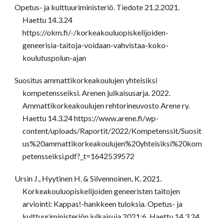
Opetus- ja kulttuuriministeriö. Tiedote 21.2.2021.
Haettu 14.3.24
https://okm.fi/-/korkeakouluopiskelijoiden-
geneerisia-taitoja-voidaan-vahvistaa-koko-
koulutuspolun-ajan
Suositus ammattikorkeakoulujen yhteisiksi
kompetensseiksi. Arenen julkaisusarja. 2022.
Ammattikorkeakoulujen rehtorineuvosto Arene ry.
Haettu 14.3.24 https://www.arene.fi/wp-
content/uploads/Raportit/2022/Kompetenssit/Suosit
us%20ammattikorkeakoulujen%20yhteisiksi%20kom
petensseiksi.pdf?_t=1642539572
Ursin J., Hyytinen H. & Silvennoinen, K. 2021.
Korkeakouluopiskelijoiden geneeristen taitojen
arviointi: Kappas!-hankkeen tuloksia. Opetus- ja
kulttuuriministeriön julkaisuja 2021:6. Haettu 14.3.24