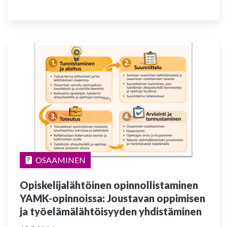
OSAAMINEN
Opiskelijalähtöinen opinnollistaminen
YAMK-opinnoissa: Joustavan oppimisen
ja työelämälähtöisyyden yhdistäminen