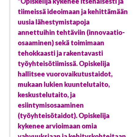
”Opiskelija kykenee itsenäisesti ja
tiimeissä ideoimaan ja kehittämään
uusia lähestymistapoja
annettuihin tehtäviin (innovaatio-
osaaminen) sekä toimimaan
tehokkaasti ja rakentavasti
työyhteisötiimissä. Opiskelija
hallitsee vuorovaikutustaidot,
mukaan lukien kuuntelutaito,
keskustelutaito, ja
esiintymisosaaminen
(työyhteisötaidot). Opiskelija
kykenee arvioimaan omia
vahvuuksiaan ja kehityskohteitaan