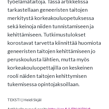
työelämätaitoja. Tässä artikkelissa
tarkastellaan geneeristen taitojen
merkitystä korkeakouluopetuksessa
sekä keinoja niiden tunnistamiseen ja
kehittämiseen. Tutkimustulokset
korostavat tarvetta kiinnittää huomiota
geneeristen taitojen kehittämiseen jo
peruskoulusta lähtien, mutta myös
korkeakouluopettajilla on keskeinen
rooli näiden taitojen kehittymisen
tukemisessa opintojaksoillaan.
TEKSTI | Heidi Skjäl
Artikkelin pysyvä osoite
http://urn.fi/URN:NBN:fi-