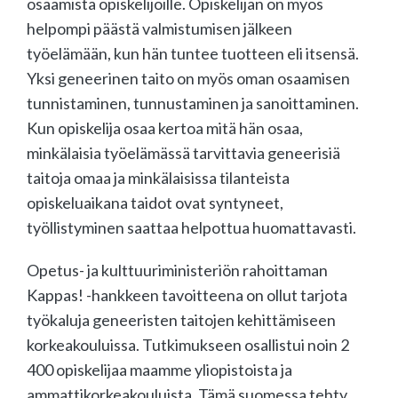
osaamista opiskelijoille. Opiskelijan on myös
helpompi päästä valmistumisen jälkeen
työelämään, kun hän tuntee tuotteen eli itsensä.
Yksi geneerinen taito on myös oman osaamisen
tunnistaminen, tunnustaminen ja sanoittaminen.
Kun opiskelija osaa kertoa mitä hän osaa,
minkälaisia työelämässä tarvittavia geneerisiä
taitoja omaa ja minkälaisissa tilanteista
opiskeluaikana taidot ovat syntyneet,
työllistyminen saattaa helpottua huomattavasti.
Opetus- ja kulttuuriministeriön rahoittaman
Kappas! -hankkeen tavoitteena on ollut tarjota
työkaluja geneeristen taitojen kehittämiseen
korkeakouluissa. Tutkimukseen osallistui noin 2
400 opiskelijaa maamme yliopistoista ja
ammattikorkeakouluista. Tämä suomessa tehty