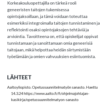
Korkeakouluopettajilla on tärkeä rooli
geneeristen taitojen tukemisessa
opintojaksoillaan, ja tämä voidaan toteuttaa
esimerkiksi integroimalla taitojen tunnistaminen ja
reflektointi osaksi opintojaksojen tehtäviä ja
arviointia. Tavoitteena on, että opiskelijat oppivat
tunnistamaan ja sanoittamaan omia geneerisiä
taitojaan, mikä helpottaa heidän siirtymistään
työelämään ja omien vahvuuksien esiintuomista.
LÄHTEET
Aaltoyliopisto. Opetussuunnitelmatyön sanasto. Haettu
14.3.24 https://www.aalto.fi/fi/ohjelmajohtajan-
kasikirja/opetussuunnitelmatyon-sanasto