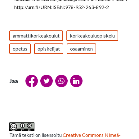
http://urn.fi/URN:ISBN:978-952-263-892-2
ammattikorkeakoulut
korkeakouluopiskelu
opetus
opiskelijat
osaaminen
Jaa
Tämä teksti on lisensoitu
Creative Commons Nimeä-