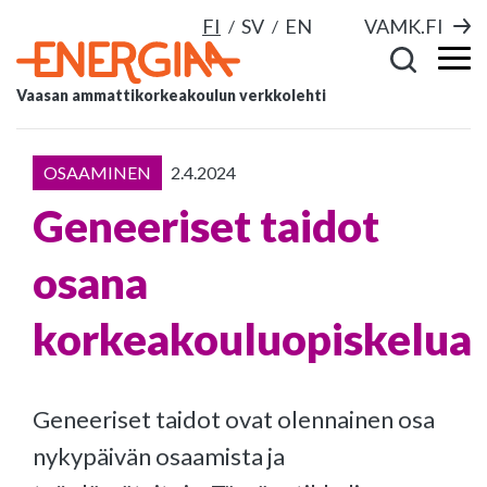
FI
SV
EN
VAMK.FI
Vaasan ammattikorkeakoulun verkkolehti
OSAAMINEN
2.4.2024
Geneeriset taidot
osana
korkeakouluopiskelua
Geneeriset taidot ovat olennainen osa
nykypäivän osaamista ja