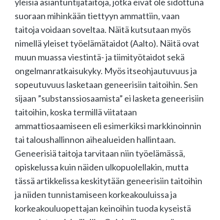
yleisiä asiantuntijataitoja, jotka eivät ole sidottuna
suoraan mihinkään tiettyyn ammattiin, vaan
taitoja voidaan soveltaa. Näitä kutsutaan myös
nimellä yleiset työelämätaidot (Aalto). Näitä ovat
muun muassa viestintä- ja tiimityötaidot sekä
ongelmanratkaisukyky. Myös itseohjautuvuus ja
sopeutuvuus lasketaan geneerisiin taitoihin. Sen
sijaan ”substanssiosaamista” ei lasketa geneerisiin
taitoihin, koska termillä viitataan
ammattiosaamiseen eli esimerkiksi markkinoinnin
tai taloushallinnon aihealueiden hallintaan.
Geneerisiä taitoja tarvitaan niin työelämässä,
opiskelussa kuin näiden ulkopuolellakin, mutta
tässä artikkelissa keskitytään geneerisiin taitoihin
ja niiden tunnistamiseen korkeakouluissa ja
korkeakouluopettajan keinoihin tuoda kyseistä