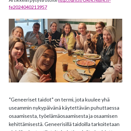
fe2024040213957
”Geneeriset taidot” on termi, jota kuulee yhä
useammin nykypäivänä käytettävän puhuttaessa
osaamisesta, työelämäosaamisesta ja osaamisen
kehittämisestä. Geneerisillä taidoilla tarkoitetaan