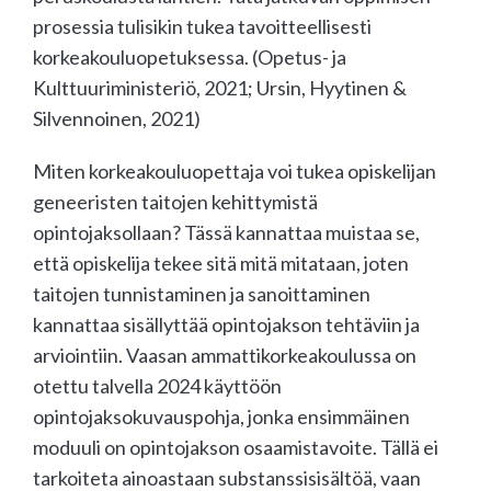
prosessia tulisikin tukea tavoitteellisesti
korkeakouluopetuksessa. (Opetus- ja
Kulttuuriministeriö, 2021; Ursin, Hyytinen &
Silvennoinen, 2021)
Miten korkeakouluopettaja voi tukea opiskelijan
geneeristen taitojen kehittymistä
opintojaksollaan? Tässä kannattaa muistaa se,
että opiskelija tekee sitä mitä mitataan, joten
taitojen tunnistaminen ja sanoittaminen
kannattaa sisällyttää opintojakson tehtäviin ja
arviointiin. Vaasan ammattikorkeakoulussa on
otettu talvella 2024 käyttöön
opintojaksokuvauspohja, jonka ensimmäinen
moduuli on opintojakson osaamistavoite. Tällä ei
tarkoiteta ainoastaan substanssisisältöä, vaan