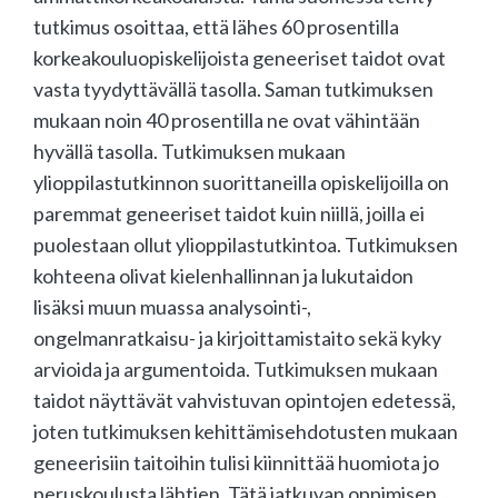
tutkimus osoittaa, että lähes 60 prosentilla
korkeakouluopiskelijoista geneeriset taidot ovat
vasta tyydyttävällä tasolla. Saman tutkimuksen
mukaan noin 40 prosentilla ne ovat vähintään
hyvällä tasolla. Tutkimuksen mukaan
ylioppilastutkinnon suorittaneilla opiskelijoilla on
paremmat geneeriset taidot kuin niillä, joilla ei
puolestaan ollut ylioppilastutkintoa. Tutkimuksen
kohteena olivat kielenhallinnan ja lukutaidon
lisäksi muun muassa analysointi-,
ongelmanratkaisu- ja kirjoittamistaito sekä kyky
arvioida ja argumentoida. Tutkimuksen mukaan
taidot näyttävät vahvistuvan opintojen edetessä,
joten tutkimuksen kehittämisehdotusten mukaan
geneerisiin taitoihin tulisi kiinnittää huomiota jo
peruskoulusta lähtien. Tätä jatkuvan oppimisen