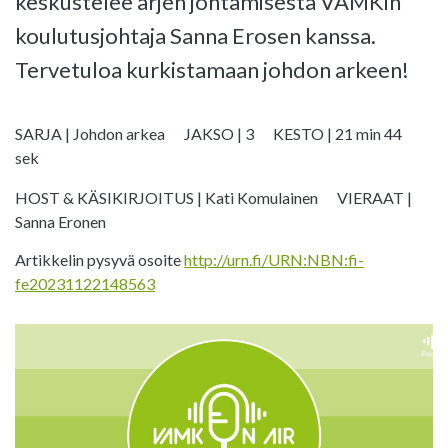
keskustelee arjen johtamisesta VAMKin
koulutusjohtaja Sanna Erosen kanssa.
Tervetuloa kurkistamaan johdon arkeen!
SARJA | Johdon arkea
JAKSO | 3
KESTO | 21 min 44
sek
HOST & KÄSIKIRJOITUS | Kati Komulainen
VIERAAT |
Sanna Eronen
Artikkelin pysyvä osoite
http://urn.fi/URN:NBN:fi-
fe20231122148563