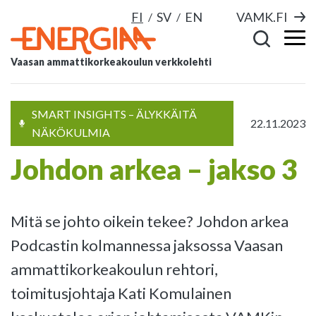
FI
SV
EN
VAMK.FI
Vaasan ammattikorkeakoulun verkkolehti
SMART INSIGHTS – ÄLYKKÄITÄ
22.11.2023
NÄKÖKULMIA
Johdon arkea – jakso 3
Mitä se johto oikein tekee? Johdon arkea
Podcastin kolmannessa jaksossa Vaasan
ammattikorkeakoulun rehtori,
toimitusjohtaja Kati Komulainen