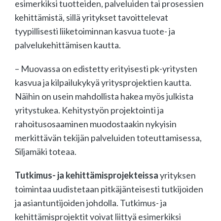
esimerkiksi tuotteiden, palveluiden tai prosessien
kehittämistä, sillä yritykset tavoittelevat
tyypillisesti liiketoiminnan kasvua tuote- ja
palvelukehittämisen kautta.
– Muovassa on edistetty erityisesti pk-yritysten
kasvua ja kilpailukykyä yritysprojektien kautta.
Näihin on usein mahdollista hakea myös julkista
yritystukea. Kehitystyön projektointi ja
rahoitusosaaminen muodostaakin nykyisin
merkittävän tekijän palveluiden toteuttamisessa,
Siljamäki toteaa.
Tutkimus- ja kehittämisprojekteissa
yrityksen
toimintaa uudistetaan pitkäjänteisesti tutkijoiden
ja asiantuntijoiden johdolla. Tutkimus- ja
kehittämisprojektit voivat liittyä esimerkiksi