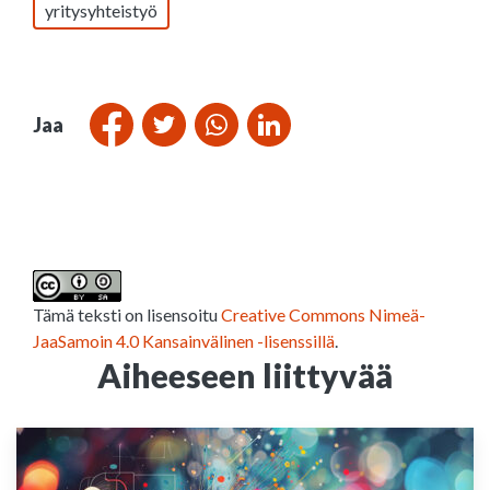
yritysyhteistyö
Jaa
Tämä teksti on lisensoitu
Creative Commons Nimeä-
JaaSamoin 4.0 Kansainvälinen -lisenssillä
.
Aiheeseen liittyvää