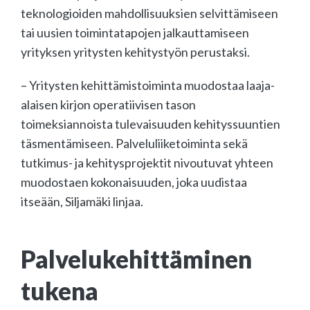
teknologioiden mahdollisuuksien selvittämiseen
tai uusien toimintatapojen jalkauttamiseen
yrityksen yritysten kehitystyön perustaksi.
– Yritysten kehittämistoiminta muodostaa laaja-
alaisen kirjon operatiivisen tason
toimeksiannoista tulevaisuuden kehityssuuntien
täsmentämiseen. Palveluliiketoiminta sekä
tutkimus- ja kehitysprojektit nivoutuvat yhteen
muodostaen kokonaisuuden, joka uudistaa
itseään, Siljamäki linjaa.
Palvelukehittäminen
tukena