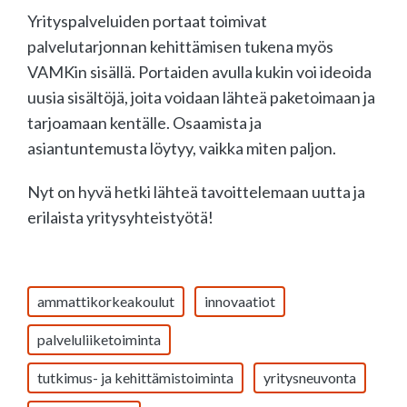
Yrityspalveluiden portaat toimivat
palvelutarjonnan kehittämisen tukena myös
VAMKin sisällä. Portaiden avulla kukin voi ideoida
uusia sisältöjä, joita voidaan lähteä paketoimaan ja
tarjoamaan kentälle. Osaamista ja
asiantuntemusta löytyy, vaikka miten paljon.
Nyt on hyvä hetki lähteä tavoittelemaan uutta ja
erilaista yritysyhteistyötä!
ammattikorkeakoulut
innovaatiot
palveluliiketoiminta
tutkimus- ja kehittämistoiminta
yritysneuvonta