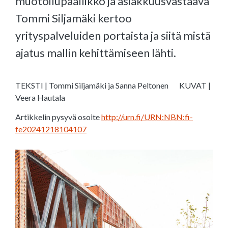
muotoilupäällikkö ja asiakkuusvastaava
Tommi Siljamäki kertoo
yrityspalveluiden portaista ja siitä mistä
ajatus mallin kehittämiseen lähti.
TEKSTI | Tommi Siljamäki ja Sanna Peltonen
KUVAT |
Veera Hautala
Artikkelin pysyvä osoite
http://urn.fi/URN:NBN:fi-
fe20241218104107