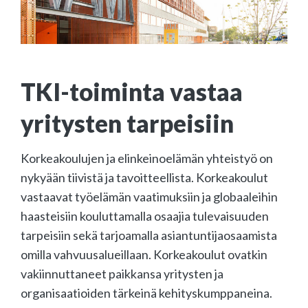
TKI-toiminta vastaa
yritysten tarpeisiin
Korkeakoulujen ja elinkeinoelämän yhteistyö on
nykyään tiivistä ja tavoitteellista. Korkeakoulut
vastaavat työelämän vaatimuksiin ja globaaleihin
haasteisiin kouluttamalla osaajia tulevaisuuden
tarpeisiin sekä tarjoamalla asiantuntijaosaamista
omilla vahvuusalueillaan. Korkeakoulut ovatkin
vakiinnuttaneet paikkansa yritysten ja
organisaatioiden tärkeinä kehityskumppaneina.