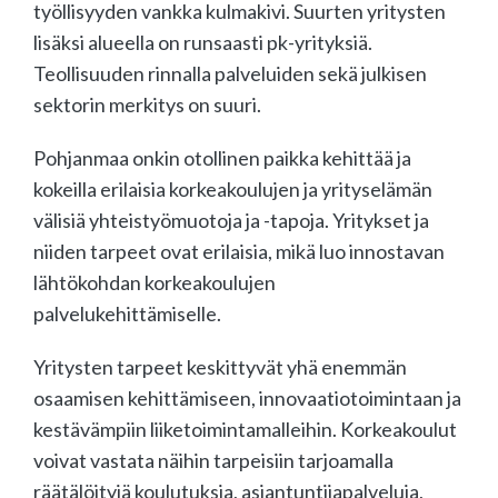
työllisyyden vankka kulmakivi. Suurten yritysten
lisäksi alueella on runsaasti pk-yrityksiä.
Teollisuuden rinnalla palveluiden sekä julkisen
sektorin merkitys on suuri.
Pohjanmaa onkin otollinen paikka kehittää ja
kokeilla erilaisia korkeakoulujen ja yrityselämän
välisiä yhteistyömuotoja ja -tapoja. Yritykset ja
niiden tarpeet ovat erilaisia, mikä luo innostavan
lähtökohdan korkeakoulujen
palvelukehittämiselle.
Yritysten tarpeet keskittyvät yhä enemmän
osaamisen kehittämiseen, innovaatiotoimintaan ja
kestävämpiin liiketoimintamalleihin. Korkeakoulut
voivat vastata näihin tarpeisiin tarjoamalla
räätälöityjä koulutuksia, asiantuntijapalveluja,