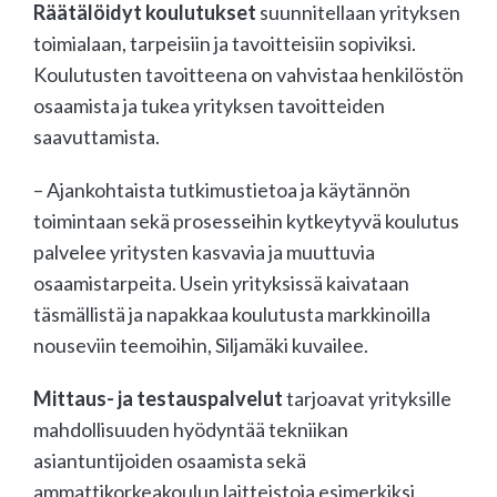
Räätälöidyt koulutukset
suunnitellaan yrityksen
toimialaan, tarpeisiin ja tavoitteisiin sopiviksi.
Koulutusten tavoitteena on vahvistaa henkilöstön
osaamista ja tukea yrityksen tavoitteiden
saavuttamista.
– Ajankohtaista tutkimustietoa ja käytännön
toimintaan sekä prosesseihin kytkeytyvä koulutus
palvelee yritysten kasvavia ja muuttuvia
osaamistarpeita. Usein yrityksissä kaivataan
täsmällistä ja napakkaa koulutusta markkinoilla
nouseviin teemoihin, Siljamäki kuvailee.
Mittaus- ja testauspalvelut
tarjoavat yrityksille
mahdollisuuden hyödyntää tekniikan
asiantuntijoiden osaamista sekä
ammattikorkeakoulun laitteistoja esimerkiksi