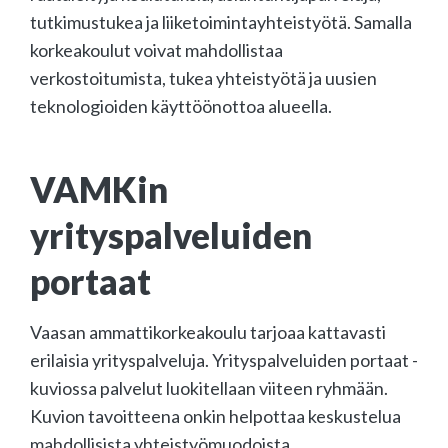
tutkimustukea ja liiketoimintayhteistyötä. Samalla
korkeakoulut voivat mahdollistaa
verkostoitumista, tukea yhteistyötä ja uusien
teknologioiden käyttöönottoa alueella.
VAMKin
yrityspalveluiden
portaat
Vaasan ammattikorkeakoulu tarjoaa kattavasti
erilaisia yrityspalveluja. Yrityspalveluiden portaat -
kuviossa palvelut luokitellaan viiteen ryhmään.
Kuvion tavoitteena onkin helpottaa keskustelua
mahdollisista yhteistyömuodoista.