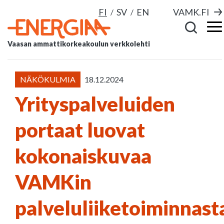
FI
SV
EN
VAMK.FI
Vaasan ammattikorkeakoulun verkkolehti
NÄKÖKULMIA
18.12.2024
Yrityspalveluiden
portaat luovat
kokonaiskuvaa
VAMKin
palveluliiketoiminnast