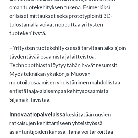
oman tuotekehityksen tukena. Esimerkiksi
erilaiset mittaukset sekä prototypiointi 3D-
tulostamalla voivat nopeuttaa yritysten
tuotekehitystä.
– Yritysten tuotekehityksessä tarvitaan aika ajoin
täydentävää osaamista ja laitteistoa.
Technobothiasta löytyy tähän hyvät resurssit.
Myös tekniikan yksikön ja Muovan
muotoiluosaamisen yhdistäminen mahdollistaa
entistä laaja-alaisempaa kehitysosaamista,
Siljamäki tiivistää.
Innovaatiopalveluissa
keskitytään uusien
ratkaisujen kehittämiseen yhteistyössä
asiantuntijoiden kanssa. Tämä voi tarkoittaa