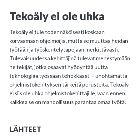
Tekoäly ei ole uhka
Tekoäly ei tule todennäköisesti koskaan
korvaamaan ohjelmoijia, mutta se muuttaa heidän
työtään ja työskentelytapojaan merkittävästi.
Tulevaisuudessa kehittäjinä tulevat menestymään
ne tekijät, jotka osaavat hyödyntää uutta
teknologiaa työssään tehokkaasti – unohtamatta
ohjelmistokehityksen tärkeitä perusteita. Tekoäly
ei siis ole uhka ohjelmistokehittäjille, vaan ennen
kaikkea se on mahdollisuus parantaa omaa työtä.
LÄHTEET