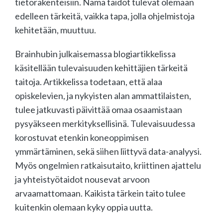
tietorakenteisiin. Nämä taidot tulevat olemaan
edelleen tärkeitä, vaikka tapa, jolla ohjelmistoja
kehitetään, muuttuu.
Brainhubin julkaisemassa blogiartikkelissa
käsitellään tulevaisuuden kehittäjien tärkeitä
taitoja. Artikkelissa todetaan, että alaa
opiskelevien, ja nykyisten alan ammattilaisten,
tulee jatkuvasti päivittää omaa osaamistaan
pysyäkseen merkityksellisinä. Tulevaisuudessa
korostuvat etenkin koneoppimisen
ymmärtäminen, sekä siihen liittyvä data-analyysi.
Myös ongelmien ratkaisutaito, kriittinen ajattelu
ja yhteistyötaidot nousevat arvoon
arvaamattomaan. Kaikista tärkein taito tulee
kuitenkin olemaan kyky oppia uutta.