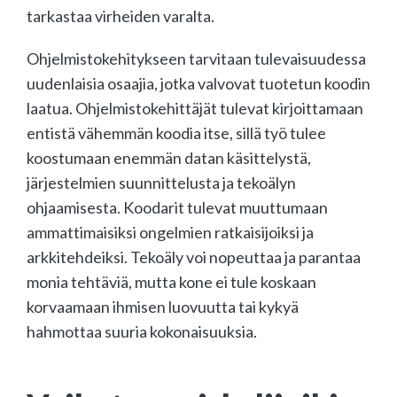
tarkastaa virheiden varalta.
Ohjelmistokehitykseen tarvitaan tulevaisuudessa
uudenlaisia osaajia, jotka valvovat tuotetun koodin
laatua. Ohjelmistokehittäjät tulevat kirjoittamaan
entistä vähemmän koodia itse, sillä työ tulee
koostumaan enemmän datan käsittelystä,
järjestelmien suunnittelusta ja tekoälyn
ohjaamisesta. Koodarit tulevat muuttumaan
ammattimaisiksi ongelmien ratkaisijoiksi ja
arkkitehdeiksi. Tekoäly voi nopeuttaa ja parantaa
monia tehtäviä, mutta kone ei tule koskaan
korvaamaan ihmisen luovuutta tai kykyä
hahmottaa suuria kokonaisuuksia.