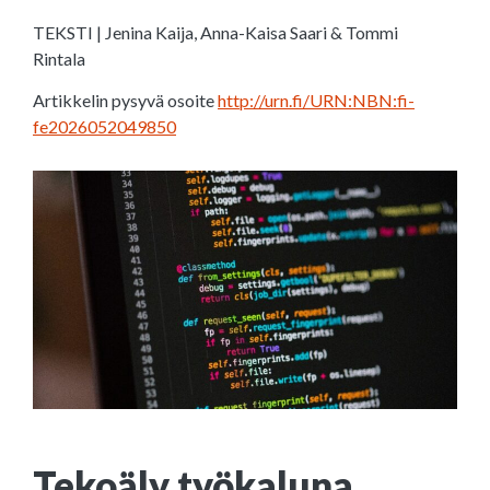
TEKSTI | Jenina Kaija, Anna-Kaisa Saari & Tommi
Rintala
Artikkelin pysyvä osoite
http://urn.fi/URN:NBN:fi-
fe2026052049850
Tekoäly työkaluna