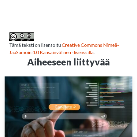
Tämä teksti on lisensoitu
Creative Commons Nimeä-
JaaSamoin 4.0 Kansainvälinen -lisenssillä
.
Aiheeseen liittyvää