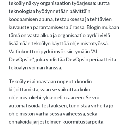
tekoäly näkyy organisaation työarjessa: uutta
teknologiaa hyödynnetään päivittäin
koodaamisen apuna, testauksessa ja tehtävien
kuvausten parantamisessa Jirassa. Blogin mukaan
tämä on vasta alkua ja organisaatio pyrkii vielä
lisäämään tekoälyn käyttöä ohjelmistotyössä.
Valtiokonttori pyrkii myös siirtymään ”AI
DevOpsiin”, joka yhdistää DevOpsin periaatteita
tekoälyn voiman kanssa.
Tekoäly ei ainoastaan nopeuta koodin
kirjoittamista, vaan se vaikuttaa koko
ohjelmistokehityksen elinkaareen. Se voi
automatisoida testauksen, tunnistaa virheitä jo
ohjelmiston varhaisessa vaiheessa, sekä
ennakoida järjestelmien kuormitustarpeita.