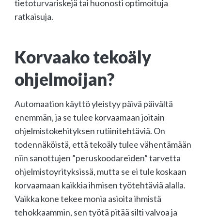
tietoturvariskejä tai huonosti optimoituja
ratkaisuja.
Korvaako tekoäly
ohjelmoijan?
Automaation käyttö yleistyy päivä päivältä
enemmän, ja se tulee korvaamaan joitain
ohjelmistokehityksen rutiinitehtäviä. On
todennäköistä, että tekoäly tulee vähentämään
niin sanottujen ”peruskoodareiden” tarvetta
ohjelmistoyrityksissä, mutta se ei tule koskaan
korvaamaan kaikkia ihmisen työtehtäviä alalla.
Vaikka kone tekee monia asioita ihmistä
tehokkaammin, sen työtä pitää silti valvoa ja