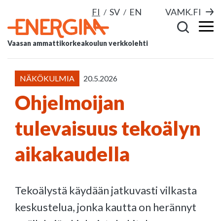
FI
SV
EN
VAMK.FI
Vaasan ammattikorkeakoulun verkkolehti
NÄKÖKULMIA
20.5.2026
Ohjelmoijan
tulevaisuus tekoälyn
aikakaudella
Tekoälystä käydään jatkuvasti vilkasta
keskustelua, jonka kautta on herännyt