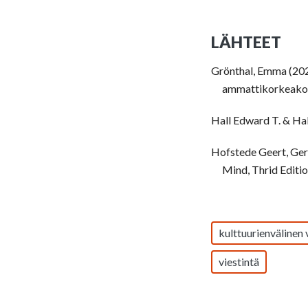
LÄHTEET
Grönthal, Emma (2026
ammattikorkeakou
Hall Edward T. & Hal
Hofstede Geert, Ger
Mind, Thrid Editio
kulttuurienvälinen 
viestintä