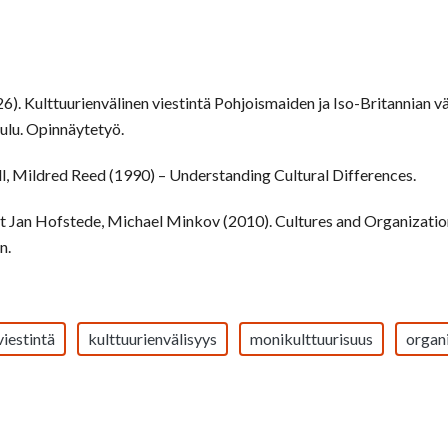
). Kulttuurienvälinen viestintä Pohjoismaiden ja Iso-Britannian väl
lu. Opinnäytetyö.
l, Mildred Reed (1990) – Understanding Cultural Differences.
t Jan Hofstede, Michael Minkov (2010). Cultures and Organization
n.
viestintä
kulttuurienvälisyys
monikulttuurisuus
organi