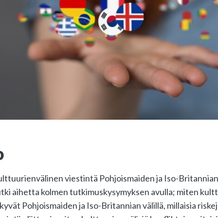
o
ttuurienvälinen viestintä Pohjoismaiden ja Iso-Britannian
tki aihetta kolmen tutkimuskysymyksen avulla; miten kultt
kyvät Pohjoismaiden ja Iso-Britannian välillä, millaisia risk