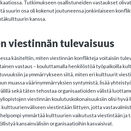
kaatiossa. Tutkimukseen osallistuneiden vastaukset olivat
tä suurin osa oli kokenut joutuneensa jonkinlaiseen konflik
täkulttuurin kanssa.
n viestinnän tulevaisuus
ssa käsiteltiin, miten viestinnän konflikteja voitaisiin tul
ainen vastaus – kouluttamalla henkilöstöä työpaikoilla kul
tuvuuksiin ja ymmärrykseen siitä, miten eri kulttuurit viest
n muassa väärinymmärryksien syntymistä, lisää yhteisty
älillä sekä täten tehostaa organisaatioiden välistä luottam
yliopistojen viestinnän koulutuskokonaisuuksiin olisi hyvä 
 kulttuurienväliseen viestintään liittyen, jotta vastavalmi
si helpompi ymmärtää kulttuurien vaikutusta viestintään ja t
llistyä kansainvälisiin organisaatioihin kasvaisivat.