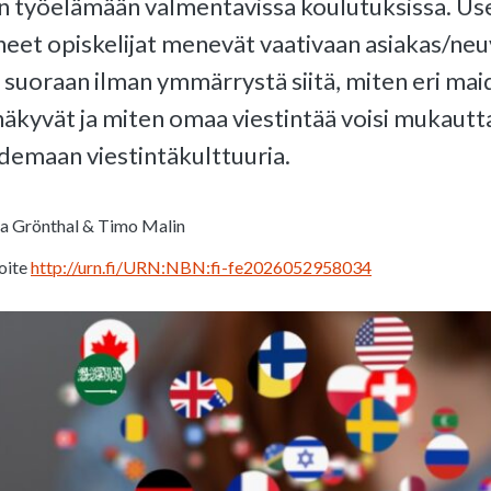
n työelämään valmentavissa koulutuksissa. Us
eet opiskelijat menevät vaativaan asiakas/neu
suoraan ilman ymmärrystä siitä, miten eri maid
näkyvät ja miten omaa viestintää voisi mukautta
hdemaan viestintäkulttuuria.
 Grönthal & Timo Malin
oite
http://urn.fi/URN:NBN:fi-fe2026052958034