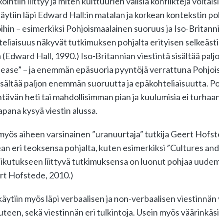
ntiin liittyy ja miten kulttuurien välisiä konflikteja voitais
ytiin läpi Edward Hall:in matalan ja korkean kontekstin po
hin – esimerkiksi Pohjoismaalainen suoruus ja Iso-Britann
eliaisuus näkyvät tutkimuksen pohjalta erityisen selkeästi
Edward Hall, 1990.) Iso-Britannian viestintä sisältää palj
Please” – ja enemmän epäsuoria pyyntöjä verrattuna Pohjo
sisältää paljon enemmän suoruutta ja epäkohteliaisuutta. Po
htävän heti tai mahdollisimman pian ja kuulumisia ei turhaan
apana kysyä viestin alussa.
yös aiheen varsinainen ”uranuurtaja” tutkija Geert Hofste
an eri teoksensa pohjalta, kuten esimerkiksi ”Cultures and
ikutukseen liittyvä tutkimuksensa on luonut pohjaa uudem
ert Hofstede, 2010.)
ytiin myös läpi verbaalisen ja non-verbaalisen viestinnän
teen, sekä viestinnän eri tulkintoja. Usein myös väärinkäsi