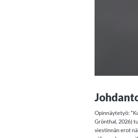
Johdant
Opinnäytetyö: ”Kul
Grönthal, 2026) tu
viestinnän erot nä