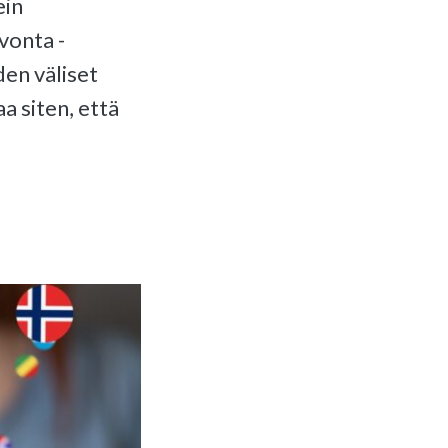
ein
vonta -
en väliset
a siten, että