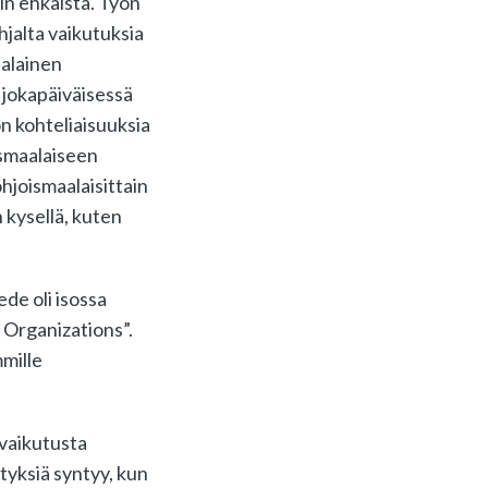
iin ehkäistä. Työn
hjalta vaikutuksia
ialainen
 jokapäiväisessä
on kohteliaisuuksia
ismaalaiseen
hjoismaalaisittain
 kysellä, kuten
de oli isossa
 Organizations”.
mille
 vaikutusta
tyksiä syntyy, kun