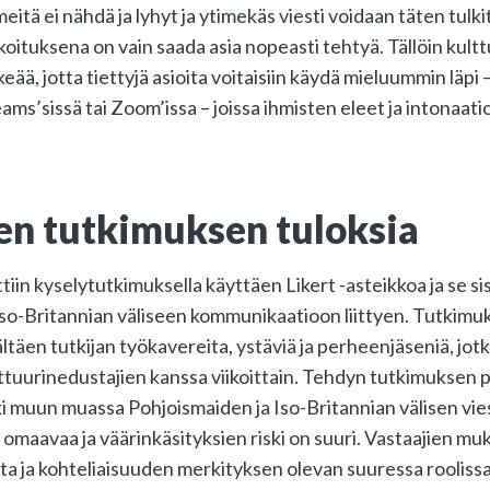
lmeitä ei nähdä ja lyhyt ja ytimekäs viesti voidaan täten tulki
rkoituksena on vain saada asia nopeasti tehtyä. Tällöin kult
rkeää, jotta tiettyjä asioita voitaisiin käydä mieluummin läpi 
ms’sissä tai Zoom’issa – joissa ihmisten eleet ja intonaati
en tutkimuksen tuloksia
iin kyselytutkimuksella käyttäen Likert -asteikkoa ja se si
so-Britannian väliseen kommunikaatioon liittyen. Tutkimuk
täen tutkijan työkavereita, ystäviä ja perheenjäseniä, jot
ttuurinedustajien kanssa viikoittain. Tehdyn tutkimuksen p
ki muun muassa Pohjoismaiden ja Iso-Britannian välisen vi
 omaavaa ja väärinkäsityksien riski on suuri. Vastaajien m
ista ja kohteliaisuuden merkityksen olevan suuressa roolis