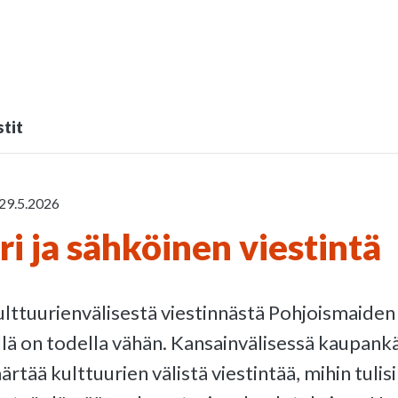
tit
29.5.2026
ri ja sähköinen viestintä
lttuurienvälisestä viestinnästä Pohjoismaiden j
illä on todella vähän. Kansainvälisessä kaupank
rtää kulttuurien välistä viestintää, mihin tulis