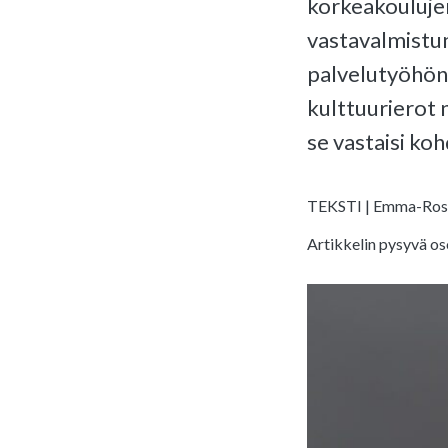
korkeakouluje
vastavalmistun
palvelutyöhön 
kulttuurierot 
se vastaisi ko
TEKSTI | Emma-Rosa
Artikkelin pysyvä os