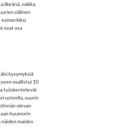
ta ilkeänä, vaikka
tuurien välinen
– esimerkiksi
ot ovat osa
sälsi kysymyksiä
seen osallistui 10
ka työskentelevät
erusteella, suurin
estinnän olevan
ukaan huumorin
sa näiden maiden