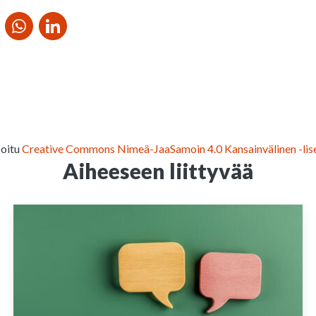
soitu
Creative Commons Nimeä-JaaSamoin 4.0 Kansainvälinen -lise
Aiheeseen liittyvää