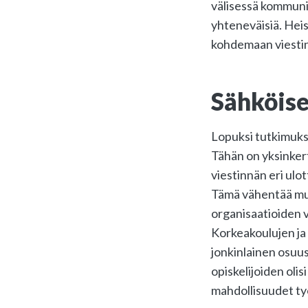
välisessä kommuni
yhteneväisiä. Heis
kohdemaan viestin
Sähköise
Lopuksi tutkimukse
Tähän on yksinkert
viestinnän eri ulot
Tämä vähentää muu
organisaatioiden v
Korkeakoulujen ja 
jonkinlainen osuus
opiskelijoiden oli
mahdollisuudet työ