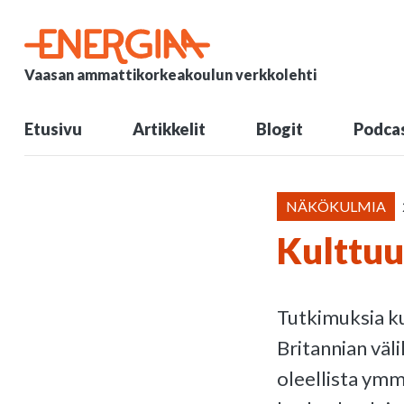
Vaasan ammattikorkeakoulun verkkolehti
Etusivu
Artikkelit
Blogit
Podcas
NÄKÖKULMIA
Kulttuu
Tutkimuksia ku
Britannian väl
oleellista ymmä