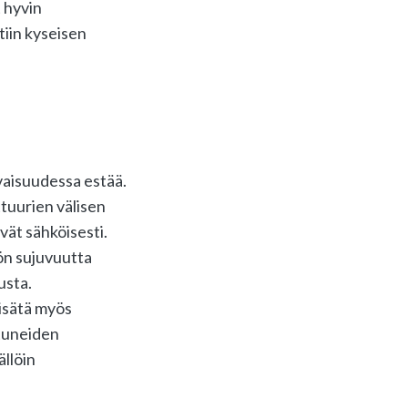
 hyvin
tiin kyseisen
evaisuudessa estää.
ttuurien välisen
ivät sähköisesti.
ön sujuvuutta
usta.
lisätä myös
stuneiden
ällöin