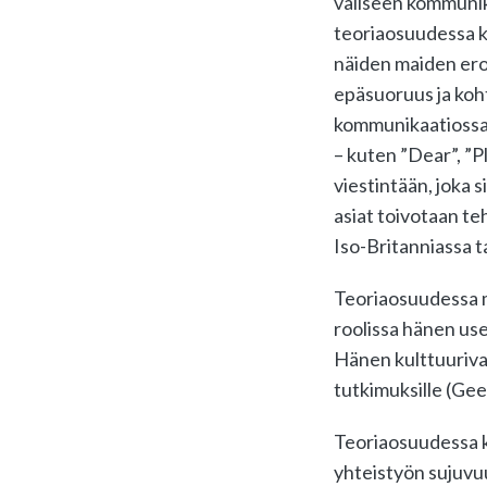
väliseen kommunikoi
teoriaosuudessa kä
näiden maiden eroi
epäsuoruus ja koht
kommunikaatiossa (
– kuten ”Dear”, ”
viestintään, joka 
asiat toivotaan te
Iso-Britanniassa t
Teoriaosuudessa m
roolissa hänen use
Hänen kulttuuriva
tutkimuksille (Ge
Teoriaosuudessa kä
yhteistyön sujuvuu