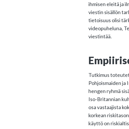
ihmisen eleitä ja i
viestin sisällön ta
tietoisuus olisi tä
videopuheluna, Tea
viestintää.
Empiiris
Tutkimus toteutett
Pohjoismaiden ja I
hengen ryhmä sisäl
Iso-Britannian kul
osa vastaajista ko
korkean riskitason
käyttö on riskialt