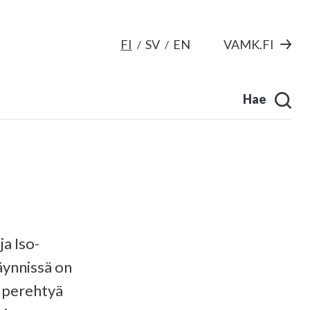
FI
SV
EN
VAMK.FI
Hae
a Iso-
äynnissä on
i perehtyä