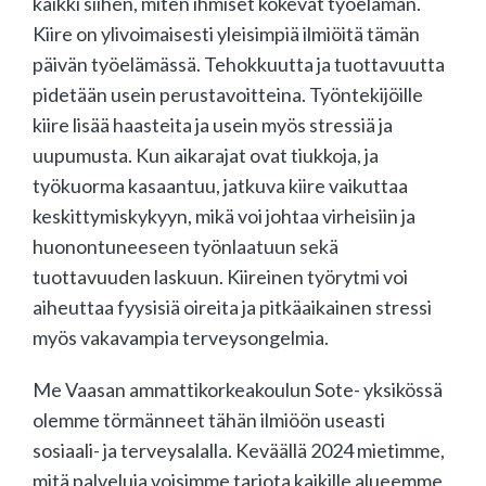
kaikki siihen, miten ihmiset kokevat työelämän.
Kiire on ylivoimaisesti yleisimpiä ilmiöitä tämän
päivän työelämässä. Tehokkuutta ja tuottavuutta
pidetään usein perustavoitteina. Työntekijöille
kiire lisää haasteita ja usein myös stressiä ja
uupumusta. Kun aikarajat ovat tiukkoja, ja
työkuorma kasaantuu, jatkuva kiire vaikuttaa
keskittymiskykyyn, mikä voi johtaa virheisiin ja
huonontuneeseen työnlaatuun sekä
tuottavuuden laskuun. Kiireinen työrytmi voi
aiheuttaa fyysisiä oireita ja pitkäaikainen stressi
myös vakavampia terveysongelmia.
Me Vaasan ammattikorkeakoulun Sote- yksikössä
olemme törmänneet tähän ilmiöön useasti
sosiaali- ja terveysalalla. Keväällä 2024 mietimme,
mitä palveluja voisimme tarjota kaikille alueemme