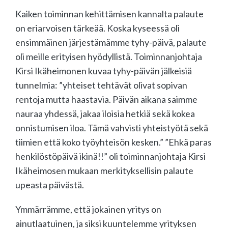
Kaiken toiminnan kehittämisen kannalta palaute
on eriarvoisen tärkeää. Koska kyseessä oli
ensimmäinen järjestämämme tyhy-päivä, palaute
oli meille erityisen hyödyllistä. Toiminnanjohtaja
Kirsi Ikäheimonen kuvaa tyhy-päivän jälkeisiä
tunnelmia: ”yhteiset tehtävät olivat sopivan
rentoja mutta haastavia. Päivän aikana saimme
nauraa yhdessä, jakaa iloisia hetkiä sekä kokea
onnistumisen iloa. Tämä vahvisti yhteistyötä sekä
tiimien että koko työyhteisön kesken.” ”Ehkä paras
henkilöstöpäivä ikinä!!” oli toiminnanjohtaja Kirsi
Ikäheimosen mukaan merkityksellisin palaute
upeasta päivästä.
Ymmärrämme, että jokainen yritys on
ainutlaatuinen, ja siksi kuuntelemme yrityksen