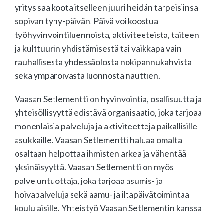
yritys saa koota itselleen juuri heidän tarpeisiinsa
sopivan tyhy-päivän. Päivä voi koostua
työhyvinvointiluennoista, aktiviteeteista, taiteen
ja kulttuurin yhdistämisestä tai vaikkapa vain
rauhallisesta yhdessäolosta nokipannukahvista
sekä ympäröivästä luonnosta nauttien.
Vaasan Setlementti on hyvinvointia, osallisuutta ja
yhteisöllisyyttä edistävä organisaatio, joka tarjoaa
monenlaisia palveluja ja aktiviteetteja paikallisille
asukkaille. Vaasan Setlementti haluaa omalta
osaltaan helpottaa ihmisten arkea ja vähentää
yksinäisyyttä. Vaasan Setlementti on myös
palveluntuottaja, joka tarjoaa asumis- ja
hoivapalveluja sekä aamu- ja iltapäivätoimintaa
koululaisille. Yhteistyö Vaasan Setlementin kanssa