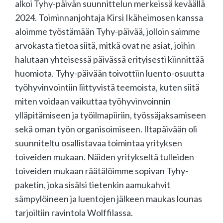
alkoi Tyhy-päivän suunnittelun merkeissä keväällä
2024. Toiminnanjohtaja Kirsi Ikäheimosen kanssa
aloimme työstämään Tyhy-päivää, jolloin saimme
arvokasta tietoa siitä, mitkä ovat ne asiat, joihin
halutaan yhteisessä päivässä erityisesti kiinnittää
huomiota. Tyhy-päivään toivottiin luento-osuutta
työhyvinvointiin liittyvistä teemoista, kuten siitä
miten voidaan vaikuttaa työhyvinvoinnin
ylläpitämiseen ja työilmapiiriin, työssäjaksamiseen
sekä oman työn organisoimiseen. Iltapäivään oli
suunniteltu osallistavaa toimintaa yrityksen
toiveiden mukaan. Näiden yritykseltä tulleiden
toiveiden mukaan räätälöimme sopivan Tyhy-
paketin, joka sisälsi tietenkin aamukahvit
sämpylöineen ja luentojen jälkeen maukas lounas
tarjoiltiin ravintola Wolffilassa.