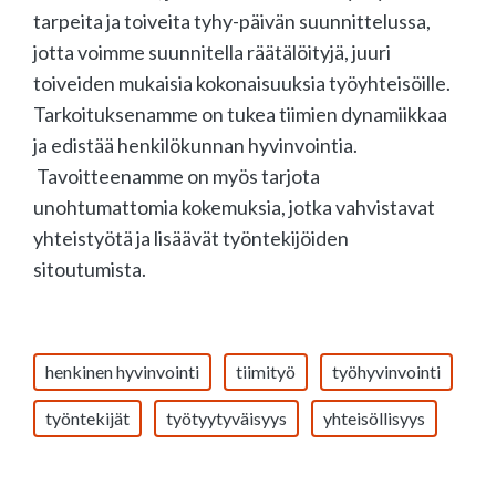
tarpeita ja toiveita tyhy-päivän suunnittelussa,
jotta voimme suunnitella räätälöityjä, juuri
toiveiden mukaisia kokonaisuuksia työyhteisöille.
Tarkoituksenamme on tukea tiimien dynamiikkaa
ja edistää henkilökunnan hyvinvointia.
Tavoitteenamme on myös tarjota
unohtumattomia kokemuksia, jotka vahvistavat
yhteistyötä ja lisäävät työntekijöiden
sitoutumista.
henkinen hyvinvointi
tiimityö
työhyvinvointi
työntekijät
työtyytyväisyys
yhteisöllisyys