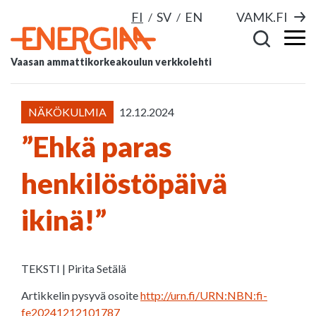
FI
SV
EN
VAMK.FI
Vaasan ammattikorkeakoulun verkkolehti
NÄKÖKULMIA
12.12.2024
”Ehkä paras
henkilöstöpäivä
ikinä!”
TEKSTI | Pirita Setälä
Artikkelin pysyvä osoite
http://urn.fi/URN:NBN:fi-
fe20241212101787