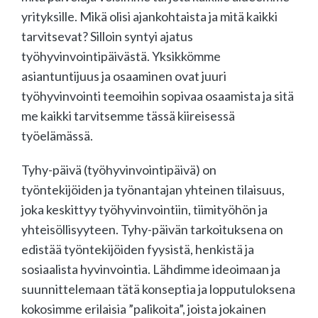
yrityksille. Mikä olisi ajankohtaista ja mitä kaikki
tarvitsevat? Silloin syntyi ajatus
työhyvinvointipäivästä. Yksikkömme
asiantuntijuus ja osaaminen ovat juuri
työhyvinvointi teemoihin sopivaa osaamista ja sitä
me kaikki tarvitsemme tässä kiireisessä
työelämässä.
Tyhy-päivä (työhyvinvointipäivä) on
työntekijöiden ja työnantajan yhteinen tilaisuus,
joka keskittyy työhyvinvointiin, tiimityöhön ja
yhteisöllisyyteen. Tyhy-päivän tarkoituksena on
edistää työntekijöiden fyysistä, henkistä ja
sosiaalista hyvinvointia. Lähdimme ideoimaan ja
suunnittelemaan tätä konseptia ja lopputuloksena
kokosimme erilaisia ”palikoita”, joista jokainen