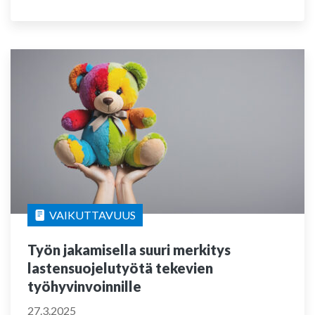
VAIKUTTAVUUS
Työn jakamisella suuri merkitys
lastensuojelutyötä tekevien
työhyvinvoinnille
27.3.2025