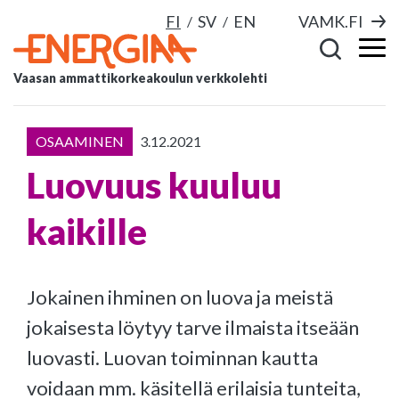
FI
SV
EN
VAMK.FI
Vaasan ammattikorkeakoulun verkkolehti
OSAAMINEN
3.12.2021
Luovuus kuuluu
kaikille
Jokainen ihminen on luova ja meistä
jokaisesta löytyy tarve ilmaista itseään
luovasti. Luovan toiminnan kautta
voidaan mm. käsitellä erilaisia tunteita,