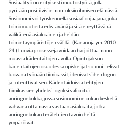
Sosiaalityö on erityisesti muutostyötä, jolla
pyritään positiivisiin muutoksiin ihmisen elämässä.
Sosionomi voi työskennellä sosiaaliohjaajana, joka
toimii muutosta edistävänä ja sitä eheyttävänä
välikätenä asiakkaiden ja heidän
toimintaympäristöjen välillä. (Kananoja ym. 2010,
24.) Luovia prosesseja voidaan harjoittaa muun
muassa kädentaitojen avulla. Opintojakson
kädentaitojen osuudessa opiskelijat suunnittelivat
luovana työnään tiimikassit, ideoivat siihen logon
ja toteuttivat sen. Kädentaidoissa tehtyjen
tiimikassien yhdeksi logoksi valikoitui
auringonkukka, jossa sosionomi on kukan keskellä
vahvana ottamassa vastaan asiakkaita, jotka
auringonkukan terälehtien tavoin heitä
ympäröivät.