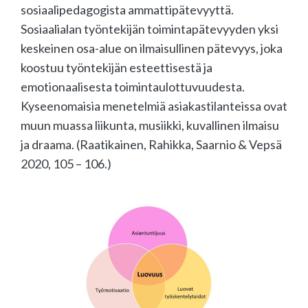
sosiaalipedagogista ammattipätevyyttä.
Sosiaalialan työntekijän toimintapätevyyden yksi
keskeinen osa-alue on ilmaisullinen pätevyys, joka
koostuu työntekijän esteettisestä ja
emotionaalisesta toimintaulottuvuudesta.
Kyseenomaisia menetelmiä asiakastilanteissa ovat
muun muassa liikunta, musiikki, kuvallinen ilmaisu
ja draama. (Raatikainen, Rahikka, Saarnio & Vepsä
2020, 105 – 106.)