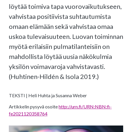
löytää toimiva tapa vuorovaikutukseen,
vahvistaa positiivista suhtautumista
omaan elämään sekä vahvistaa omaa
uskoa tulevaisuuteen. Luovan toiminnan
myötä erilaisiin pulmatilanteisiin on
mahdollista löytää uusia näkökulmia
yksilön voimavaroja vahvistavasti.
(Huhtinen-Hildén & Isola 2019.)
TEKSTI | Heli Huhta ja Susanna Weber
Artikkelin pysyvä osoite
http://urn.fi/URN:NBN:fi-
fe2021120358764