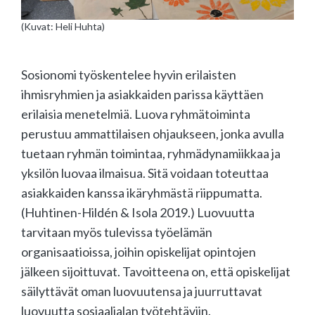
(Kuvat: Heli Huhta)
Sosionomi työskentelee hyvin erilaisten
ihmisryhmien ja asiakkaiden parissa käyttäen
erilaisia menetelmiä. Luova ryhmätoiminta
perustuu ammattilaisen ohjaukseen, jonka avulla
tuetaan ryhmän toimintaa, ryhmädynamiikkaa ja
yksilön luovaa ilmaisua. Sitä voidaan toteuttaa
asiakkaiden kanssa ikäryhmästä riippumatta.
(Huhtinen-Hildén & Isola 2019.) Luovuutta
tarvitaan myös tulevissa työelämän
organisaatioissa, joihin opiskelijat opintojen
jälkeen sijoittuvat. Tavoitteena on, että opiskelijat
säilyttävät oman luovuutensa ja juurruttavat
luovuutta sosiaalialan työtehtäviin.