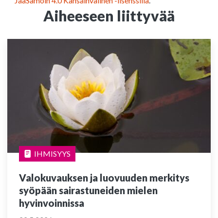
JaaSamoin 4.0 Kansainvälinen -lisenssillä
.
Aiheeseen liittyvää
IHMISYYS
Valokuvauksen ja luovuuden merkitys
syöpään sairastuneiden mielen
hyvinvoinnissa