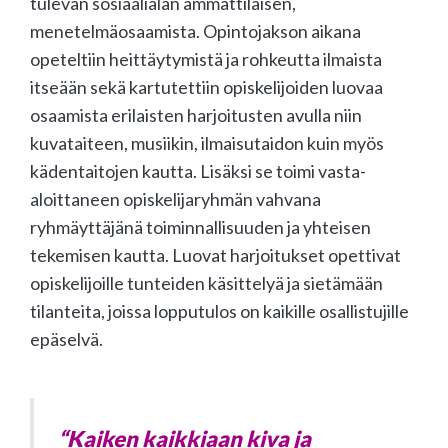
tulevan sosiaalialan ammattilaisen,
menetelmäosaamista. Opintojakson aikana
opeteltiin heittäytymistä ja rohkeutta ilmaista
itseään sekä kartutettiin opiskelijoiden luovaa
osaamista erilaisten harjoitusten avulla niin
kuvataiteen, musiikin, ilmaisutaidon kuin myös
kädentaitojen kautta. Lisäksi se toimi vasta-
aloittaneen opiskelijaryhmän vahvana
ryhmäyttäjänä toiminnallisuuden ja yhteisen
tekemisen kautta. Luovat harjoitukset opettivat
opiskelijoille tunteiden käsittelyä ja sietämään
tilanteita, joissa lopputulos on kaikille osallistujille
epäselvä.
“Kaiken kaikkiaan kiva ja