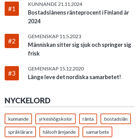
KUNNANDE
21.11.2024
#1
Bostadslånens ränteprocent i Finland år
2024
GEMENSKAP
11.5.2023
#2
Människan sitter sig sjuk och springer sig
frisk
GEMENSKAP
15.12.2020
#3
Länge leve det nordiska samarbetet!
NYCKELORD
kunnande
yrkeshögskolor
ränta
bostadslån
språklärare
hälsofrämjande
samarbete