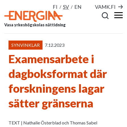
FI
SV
EN
VAMK.FI
Vasa yrkeshögskolas nättidning
SYNVINKLAR
7.12.2023
Examensarbete i
dagboksformat där
forskningens lagar
sätter gränserna
TEXT | Nathalie Österblad och Thomas Sabel