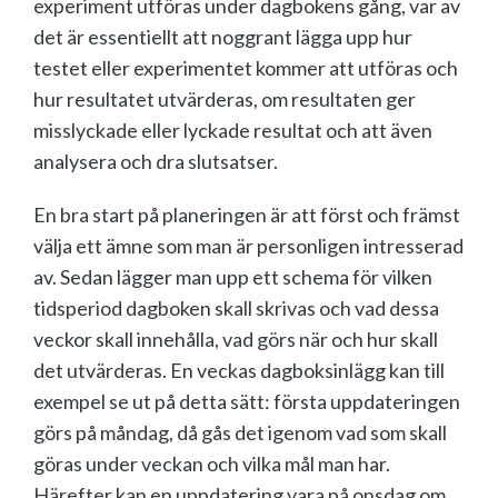
experiment utföras under dagbokens gång, var av
det är essentiellt att noggrant lägga upp hur
testet eller experimentet kommer att utföras och
hur resultatet utvärderas, om resultaten ger
misslyckade eller lyckade resultat och att även
analysera och dra slutsatser.
En bra start på planeringen är att först och främst
välja ett ämne som man är personligen intresserad
av. Sedan lägger man upp ett schema för vilken
tidsperiod dagboken skall skrivas och vad dessa
veckor skall innehålla, vad görs när och hur skall
det utvärderas. En veckas dagboksinlägg kan till
exempel se ut på detta sätt: första uppdateringen
görs på måndag, då gås det igenom vad som skall
göras under veckan och vilka mål man har.
Härefter kan en uppdatering vara på onsdag om