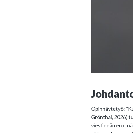
Johdant
Opinnäytetyö: ”Kul
Grönthal, 2026) tu
viestinnän erot nä