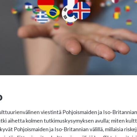
o
ttuurienvälinen viestintä Pohjoismaiden ja Iso-Britannian
tki aihetta kolmen tutkimuskysymyksen avulla; miten kultt
kyvät Pohjoismaiden ja Iso-Britannian välillä, millaisia risk