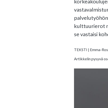
korkeakouluje
vastavalmistun
palvelutyöhön 
kulttuurierot 
se vastaisi ko
TEKSTI | Emma-Rosa
Artikkelin pysyvä os