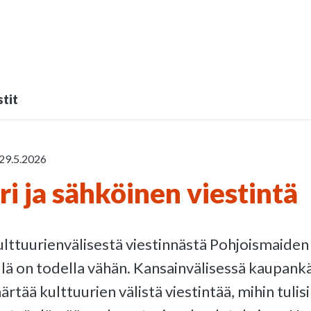
tit
29.5.2026
ri ja sähköinen viestintä
lttuurienvälisestä viestinnästä Pohjoismaiden j
illä on todella vähän. Kansainvälisessä kaupank
rtää kulttuurien välistä viestintää, mihin tulis