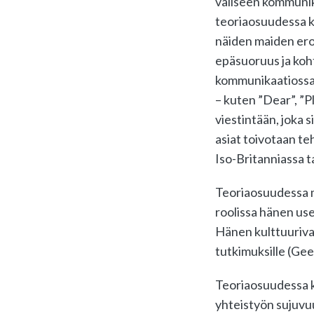
väliseen kommunikoi
teoriaosuudessa kä
näiden maiden eroi
epäsuoruus ja koht
kommunikaatiossa (
– kuten ”Dear”, ”
viestintään, joka 
asiat toivotaan te
Iso-Britanniassa t
Teoriaosuudessa m
roolissa hänen use
Hänen kulttuuriva
tutkimuksille (Ge
Teoriaosuudessa kä
yhteistyön sujuvuu