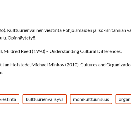
). Kulttuurienvälinen viestintä Pohjoismaiden ja Iso-Britannian väl
lu. Opinnäytetyö.
l, Mildred Reed (1990) – Understanding Cultural Differences.
t Jan Hofstede, Michael Minkov (2010). Cultures and Organization
n.
viestintä
kulttuurienvälisyys
monikulttuurisuus
organi