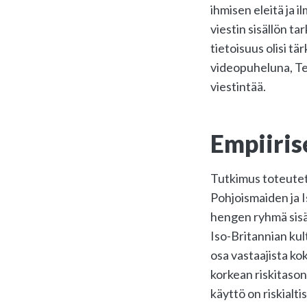
ihmisen eleitä ja i
viestin sisällön ta
tietoisuus olisi tä
videopuheluna, Tea
viestintää.
Empiiris
Tutkimus toteutett
Pohjoismaiden ja I
hengen ryhmä sisäl
Iso-Britannian kul
osa vastaajista ko
korkean riskitason
käyttö on riskialt