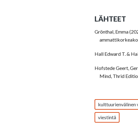
LÄHTEET
Grönthal, Emma (2026
ammattikorkeakou
Hall Edward T. & Hal
Hofstede Geert, Ger
Mind, Thrid Editio
kulttuurienvälinen 
viestintä