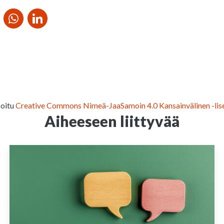
soitu
Creative Commons Nimeä-JaaSamoin 4.0 Kansainvälinen -lise
Aiheeseen liittyvää