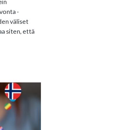
ein
vonta -
en väliset
a siten, että