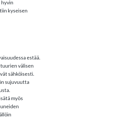
 hyvin
tiin kyseisen
evaisuudessa estää.
ttuurien välisen
ivät sähköisesti.
ön sujuvuutta
usta.
lisätä myös
stuneiden
ällöin