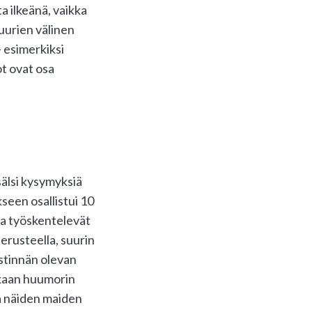
ta ilkeänä, vaikka
tuurien välinen
– esimerkiksi
ot ovat osa
sälsi kysymyksiä
seen osallistui 10
ka työskentelevät
erusteella, suurin
estinnän olevan
ukaan huumorin
sa näiden maiden