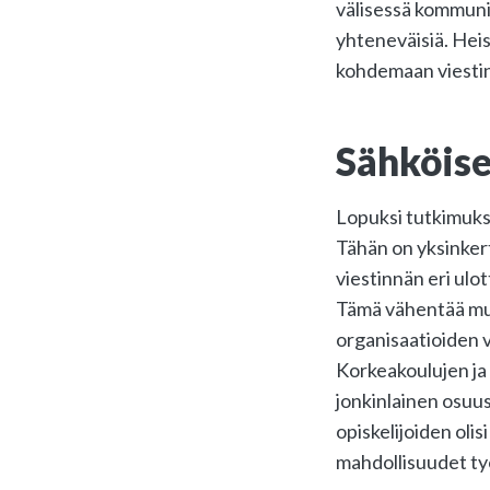
välisessä kommuni
yhteneväisiä. Heis
kohdemaan viestin
Sähköise
Lopuksi tutkimukse
Tähän on yksinkert
viestinnän eri ulot
Tämä vähentää muu
organisaatioiden v
Korkeakoulujen ja 
jonkinlainen osuus
opiskelijoiden oli
mahdollisuudet työ