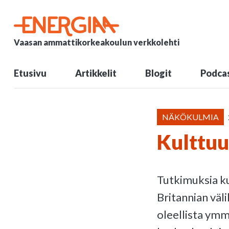
Vaasan ammattikorkeakoulun verkkolehti
Etusivu
Artikkelit
Blogit
Podcas
NÄKÖKULMIA
Kulttuu
Tutkimuksia ku
Britannian väl
oleellista ymmä