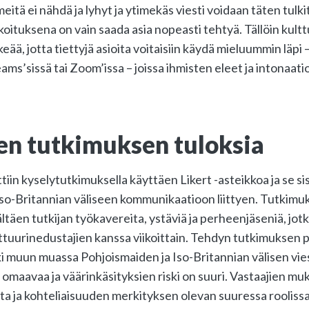
lmeitä ei nähdä ja lyhyt ja ytimekäs viesti voidaan täten tulki
rkoituksena on vain saada asia nopeasti tehtyä. Tällöin kult
rkeää, jotta tiettyjä asioita voitaisiin käydä mieluummin läpi 
ms’sissä tai Zoom’issa – joissa ihmisten eleet ja intonaati
en tutkimuksen tuloksia
iin kyselytutkimuksella käyttäen Likert -asteikkoa ja se si
so-Britannian väliseen kommunikaatioon liittyen. Tutkimuk
täen tutkijan työkavereita, ystäviä ja perheenjäseniä, jot
ttuurinedustajien kanssa viikoittain. Tehdyn tutkimuksen p
ki muun muassa Pohjoismaiden ja Iso-Britannian välisen vi
 omaavaa ja väärinkäsityksien riski on suuri. Vastaajien m
ista ja kohteliaisuuden merkityksen olevan suuressa roolis