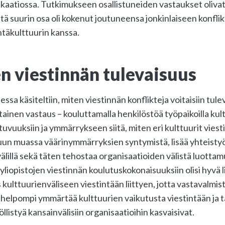
kaatiossa. Tutkimukseen osallistuneiden vastaukset olivat
tä suurin osa oli kokenut joutuneensa jonkinlaiseen konflik
täkulttuurin kanssa.
n viestinnän tulevaisuus
ssa käsiteltiin, miten viestinnän konflikteja voitaisiin tul
ainen vastaus – kouluttamalla henkilöstöä työpaikoilla kul
tuvuuksiin ja ymmärrykseen siitä, miten eri kulttuurit viest
n muassa väärinymmärryksien syntymistä, lisää yhteisty
älillä sekä täten tehostaa organisaatioiden välistä luottam
yliopistojen viestinnän koulutuskokonaisuuksiin olisi hyvä 
 kulttuurienväliseen viestintään liittyen, jotta vastavalmi
si helpompi ymmärtää kulttuurien vaikutusta viestintään ja t
llistyä kansainvälisiin organisaatioihin kasvaisivat.