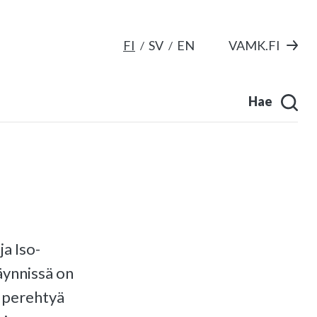
FI
SV
EN
VAMK.FI
Hae
a Iso-
äynnissä on
i perehtyä