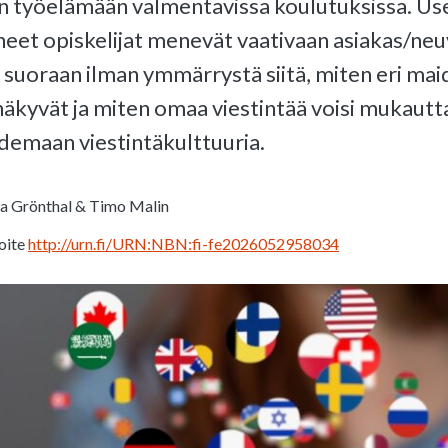
n työelämään valmentavissa koulutuksissa. Us
eet opiskelijat menevät vaativaan asiakas/neu
suoraan ilman ymmärrystä siitä, miten eri maid
näkyvät ja miten omaa viestintää voisi mukautta
hdemaan viestintäkulttuuria.
 Grönthal & Timo Malin
oite
http://urn.fi/URN:NBN:fi-fe2026052958034