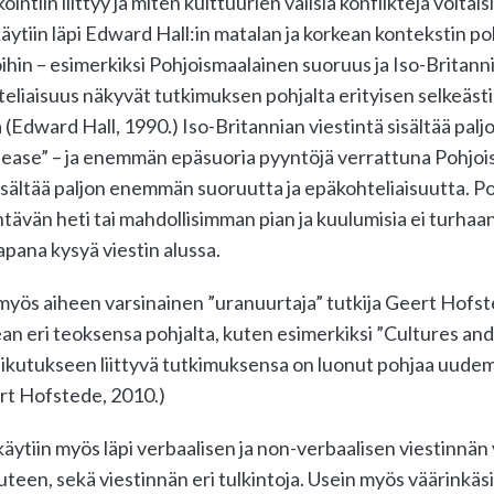
ntiin liittyy ja miten kulttuurien välisiä konflikteja voitais
ytiin läpi Edward Hall:in matalan ja korkean kontekstin po
hin – esimerkiksi Pohjoismaalainen suoruus ja Iso-Britann
eliaisuus näkyvät tutkimuksen pohjalta erityisen selkeästi
Edward Hall, 1990.) Iso-Britannian viestintä sisältää palj
Please” – ja enemmän epäsuoria pyyntöjä verrattuna Pohjo
sisältää paljon enemmän suoruutta ja epäkohteliaisuutta. Po
htävän heti tai mahdollisimman pian ja kuulumisia ei turhaan
apana kysyä viestin alussa.
yös aiheen varsinainen ”uranuurtaja” tutkija Geert Hofste
an eri teoksensa pohjalta, kuten esimerkiksi ”Cultures and
ikutukseen liittyvä tutkimuksensa on luonut pohjaa uudem
ert Hofstede, 2010.)
ytiin myös läpi verbaalisen ja non-verbaalisen viestinnän
teen, sekä viestinnän eri tulkintoja. Usein myös väärinkäsi