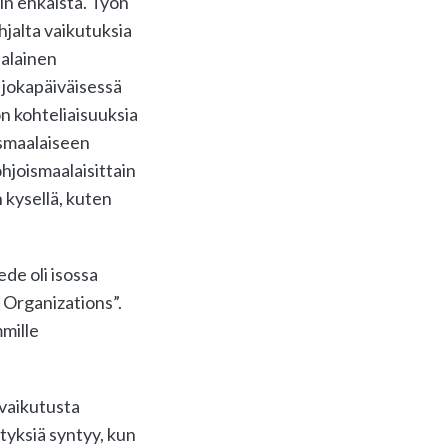
iin ehkäistä. Työn
hjalta vaikutuksia
ialainen
 jokapäiväisessä
on kohteliaisuuksia
ismaalaiseen
hjoismaalaisittain
 kysellä, kuten
de oli isossa
 Organizations”.
mille
 vaikutusta
tyksiä syntyy, kun